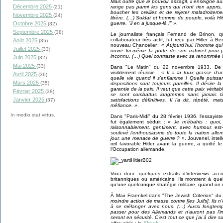
Mais outre que le pouvoir assagit, il enseigne aus
Décembre 2025
range pas parmi les gens qui n’ont rien appris,
(21)
boucher les oreilles et de rejeter maladroit
Novembre 2025
(24)
libère. (…) Soldat et homme du peuple, voilà Hitle
guerre, "il en a jusque-là !" »
.
Octobre 2025
(32)
Septembre 2025
(38)
Le journaliste français Fernand de Brinon,
collaborateur très actif, fut reçu par Hitler à Ber
Août 2025
(35)
nouveau Chancelier :
« Aujourd’hui, l’homme qu
Juillet 2025
(33)
ouvre lui-même la porte de son cabinet pour p
inconnu. (…) Quel contraste avec sa renommée 
Juin 2025
(32)
Mai 2025
(33)
Dans "Le Matin" du 22 novembre 1933, De Br
visiblement réussie :
« Il a la toux grasse d’u
Avril 2025
(36)
quelle vie quand il s’enflamme ! Quelle puissa
Mars 2025
(35)
dispositions sont toujours pareilles. Il désire l
garantie de la paix. Il veut que cette paix vérita
Février 2025
(38)
se sont combattus longtemps sans jamais ti
Janvier 2025
satisfactions définitives. Il l’a dit, répété
(37)
méfiance. »
.
In medio stat virtus.
Dans "Paris-Midi" du 28 février 1936, l’essayist
fut également séduit :
« Je m’ébahis : quoi,
raisonnablement, gentiment, avec humour, est
soulevé l’enthousiasme de toute la nation alle
jour, une menace de guerre ? »
. Jouvenel, inte
œil favorable Hitler avant la guerre, a quitté 
l’Occupation allemande.
Voici donc quelques extraits d’interviews acco
britanniques ou américains. Ils montrent à que
qu’une quelconque stratégie militaire, quand on c
À Max Fraenkel dans "The Jewish Criterion" du
moindre action de masse contre [les Juifs]. Ils n
à se mélanger avec nous. (…) Aussi longtemps
passer pour des Allemands et n’auront pas l’i
seront en sécurité. C’est tout ce que j’ai à dire su
Shoah