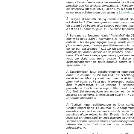
rapprochement entre nous ne seraient pas là où l’o
possible que les anciens combattants n’imposen
de l’interview (depuis 1924), Jean Goy a perdu 
Libération
et est mort collaborateur peu avant la
.
À Titaÿna (Élisabeth Sauvy, sœur d’Alfred Sa
« L’Autriche ? C’est une question dont personne
on a peut-être besoin d’un spectre pour des raiso
n’est pas à l’ordre du jour ! »
. L’Autriche fut enva
À Bertrand de Jouvenel dans "Paris-Midi" du 28
eux [nos deux pays : Allemagne et France] d
bataille ? N’est-il pas logique que je veuille c
plus avantageux, n’est-ce pas évidemment la pa
de ce qui est logique ! (…) Le rapprochement 
français qui auront besoin d’être rectifiés, hein
nous. C’est bien étrange que vous jugiez encor
vous ne lisez pas notre presse ? Est-ce 
systématiquement de toute attaque contre la F
sympathie ? »
.
À l’académicien futur collaborateur et futur
dans "Le Journal" du 22 mai 1937 :
« À l’étran
de dictature. Mais il y avait bien plus de dict
pour moi parce qu’il sait que je m’occupe vrai
âme m’intéressent. »
. Je reviens à l’interv
précédente. Sur le même sujet, Hitler disait :
« J
(…) Moi, j’ai décompliqué les problèmes. Je l
masses ont compris, et elles m’ont suivi ! (…) J’ai
le peuple allemand. »
.
À l’écrivain futur collaborateur et futur 
Châteaubriant dans "Le Journal" du 2 septembr
démêlés avec la France, au cours de notre hi
membres d’une même famille. Et cela, je l’ai dit
liens qui ont engendré un indescriptible souve
sommes donné des exemples et des enseigneme
raisons de nous haïr que de nous admirer 
nécessaire. »
.