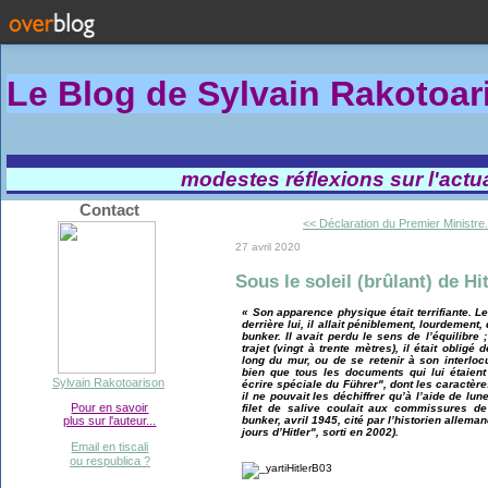
Le Blog de Sylvain Rakotoa
modestes réflexions sur l'actual
Contact
<< Déclaration du Premier Ministre.
27 avril 2020
Sous le soleil (brûlant) de Hit
« Son apparence physique était terrifiante. L
derrière lui, il allait péniblement, lourdemen
bunker. Il avait perdu le sens de l’équilibre ;
trajet (vingt à trente mètres), il était oblig
long du mur, ou de se retenir à son interlo
bien que tous les documents qui lui étaien
Sylvain Rakotoarison
écrire spéciale du Führer", dont les caractère
il ne pouvait les déchiffrer qu’à l’aide de lu
Pour en savoir
filet de salive coulait aux commissures de
bunker, avril 1945, cité par l’historien alle
plus sur l'auteur...
jours d’Hitler", sorti en 2002).
Email en tiscali
ou respublica ?