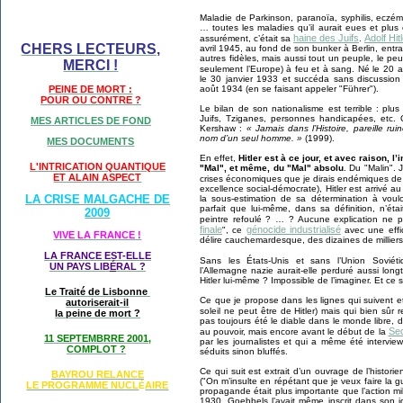
Maladie de Parkinson, paranoïa, syphilis, eczéma
… toutes les maladies qu’il aurait eues et plu
haine des Juifs
Adolf Hit
assurément, c’était sa
.
CHERS LECTEURS,
avril 1945, au fond de son bunker à Berlin, en
autres fidèles, mais aussi tout un peuple, le p
MERCI !
seulement l’Europe) à feu et à sang. Né le 20 av
le 30 janvier 1933 et succéda sans discussio
août 1934 (en se faisant appeler "Führer").
PEINE DE MORT :
POUR OU CONTRE ?
Le bilan de son nationalisme est terrible : plus
Juifs, Tziganes, personnes handicapées, etc. Ce
MES ARTICLES DE FOND
Kershaw :
« Jamais dans l’Histoire, pareille ru
nom d’un seul homme. »
(1999).
MES DOCUMENTS
En effet,
Hitler est à ce jour, et avec raison,
L'INTRICATION QUANTIQUE
"Mal", et même, du "Mal" absolu
. Du "Malin". 
ET ALAIN ASPECT
crises économiques que je dirais endémiques de
excellence social-démocrate), Hitler est arrivé 
LA CRISE MALGACHE DE
la sous-estimation de sa détermination à voul
parfait que lui-même, dans sa définition, n’étai
2009
peintre refoulé ? … ? Aucune explication ne pe
finale
génocide industrialisé
", ce
avec une effic
VIVE LA FRANCE !
délire cauchemardesque, des dizaines de millier
LA FRANCE EST-ELLE
Sans les États-Unis et sans l’Union Soviét
UN PAYS LIB
É
RAL ?
l’Allemagne nazie aurait-elle perduré aussi lo
Hitler lui-même ? Impossible de l’imaginer. Et ce s
Le Traité de Lisbonne
Ce que je propose dans les lignes qui suivent et 
autoriserait-il
soleil ne peut être de Hitler) mais qui bien sûr
la peine de mort ?
pas toujours été le diable dans le monde libre, d
Se
au pouvoir, mais encore avant le début de la
11 SEPTEMBRRE 2001,
par les journalistes et qui a même été interview
COMPLOT ?
séduits sinon bluffés.
Ce qui suit est extrait d’un ouvrage de l’histori
BAYROU RELANCE
("On m’insulte en répétant que je veux faire la g
LE PROGRAMME NU
CL
AIRE
É
propagande était plus importante que l’action m
1930. Goebbels l’avait même inscrit dans son j