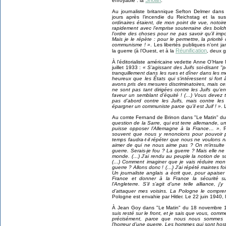
effroyable : la
.
Au journaliste britannique Sefton Delmer dans
jours après l’incendie du Reichstag et la su
ordinaires étaient, de mon point de vue, notoir
rapidement avec l’emprise souterraine des bolch
l’ordre des choses pour ne pas savoir qu’il imp
Mais je le répète : pour le permettre, la priorit
communisme ! »
. Les libertés publiques n’ont j
Réunification
la guerre (à l’Ouest, et à la
, deux g
À l’éditorialiste américaine vedette Anne O’Ha
juillet 1933 :
« S’agissant des Juifs soi-disant 
tranquillement dans les rues et dîner dans les me
heureux que les États qui s‘intéressent si fort
avons pris des mesures discriminatoires, mais c
ne sont pas tant dirigées contre les Juifs qu’en
faveur un semblant d’équité ! (…) Vous devez 
pas d’abord contre les Juifs, mais contre l
épargner un communiste parce qu’il est Juif ! »
. 
Au comte Fernand de Brinon dans "Le Matin" d
question de la Sarre, qui est terre allemande, une
puisse opposer l’Allemagne à la France… »
. 
souvent que nous y renoncions pour pouvoir 
temps faudra-t-il répéter que nous ne voulons ni
aimer de qui ne nous aime pas ? On m’insulte 
guerre. Serais-je fou ? La guerre ? Mais elle ne ré
monde. (…) J’ai rendu au peuple la notion de son
(…) Comment imaginer que je vais réduire mon t
guerre ? Allons donc ! (…) J’ai répété maintes foi
Un journaliste anglais a écrit que, pour apaiser 
France et donner à la France la sécurité su
l’Angleterre. S’il s’agit d’une telle alliance, j’
d’attaquer mes voisins. La Pologne le compre
Pologne est envahie par Hitler. Le 22 juin 1940, 
À Jean Goy dans "Le Matin" du 18 novembre 
suis resté sur le front, et je sais que vous, comme
précisément, parce que nous nous sommes ba
l’horreur d’une guerre. Les hommes qui sont hosti