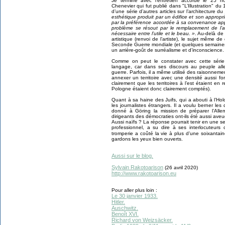
Je termine avec l’entretien accordé le 25 n
Chenevier qui fut publié dans "L’Illustration" du
d’une série d’autres articles sur l’architecture du 
esthétique produit par un édifice et son appropria
par la préférence accordée à sa convenance app
problème se résout par le remplacement de l’a
nécessaire entre l’utile et le beau. »
. Au-delà de
artistique (renvoi de l’artiste), le sujet même 
Seconde Guerre mondiale (et quelques semaines 
un arrière-goût de surréalisme et d’inconscience.
Comme on peut le constater avec cette série 
langage, car dans ses discours au peuple allem
guerre. Parfois, il a même utilisé des raisonnement
annexer un territoire avec une densité aussi fo
clairement que les territoires à l’est étaient en
Pologne étaient donc clairement comptés).
Quant à sa haine des Juifs, qui a abouti à l’Hol
les journalistes étrangers. Il a voulu berner les 
donné à Göring la mission de préparer l’Alle
dirigeants des démocraties ont-ils été aussi ave
Aussi naïfs ? La réponse pourrait tenir en une s
professionnel, a su dire à ses interlocuteurs
tromperie a coûté la vie à plus d’une soixantain
gardons les yeux bien ouverts.
Aussi sur le blog.
Sylvain Rakotoarison
(26 avril 2020)
http://www.rakotoarison.eu
Pour aller plus loin :
Le 30 janvier 1933.
Hitler.
Auschwitz.
Benoît XVI.
Richard von Weizsäcker.