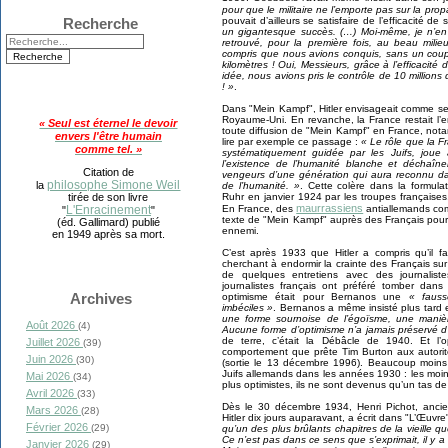
pour que le militaire ne l’emporte pas sur la pro
pouvait d’ailleurs se satisfaire de l’efficacité 
Recherche
un gigantesque succès. (…) Moi-même, je n’en 
retrouvé, pour la première fois, au beau milieu
compris que nous avions conquis, sans un coup
kilomètres ! Oui, Messieurs, grâce à l’efficacit
idée, nous avions pris le contrôle de 10 million
! »
.
Dans "Mein Kampf", Hitler envisageait comme seuls
Royaume-Uni. En revanche, la France restait l’enne
« Seul est éternel le devoir
toute diffusion de "Mein Kampf" en France, nota
envers l'être humain
lire par exemple ce passage :
« Le rôle que la F
comme tel. »
systématiquement guidée par les Juifs, joue
l’existence de l’humanité blanche et déchaîne
Citation de
vengeurs d’une génération qui aura reconnu dan
philosophe Simone Weil
la
de l’humanité. »
. Cette colère dans la formula
Ruhr en janvier 1924 par les troupes française
tirée de son livre
maurrassiens
En France, des
antiallemands com
L'Enracinement
"
"
texte de "Mein Kampf" auprès des Français pour l
(éd. Gallimard) publié
ennemi.
en 1949 après sa mort.
C’est après 1933 que Hitler a compris qu’il fa
cherchant à endormir la crainte des Français sur
de quelques entretiens avec des journalist
journalistes français ont préféré tomber dans
Archives
optimisme était pour Bernanos une
« fauss
imbéciles »
. Bernanos a même insisté plus tard 
une forme sournoise de l’égoïsme, une manièr
Août 2026
(4)
Aucune forme d’optimisme n’a jamais préservé d
de terre, c’était la Débâcle de 1940. Et l’
Juillet 2026
(39)
comportement que prête Tim Burton aux autorité
Juin 2026
(30)
(sortie le 13 décembre 1996). Beaucoup moins 
Juifs allemands dans les années 1930 : les moins
Mai 2026
(34)
plus optimistes, ils ne sont devenus qu’un tas d
Avril 2026
(33)
Dès le 30 décembre 1934, Henri Pichot, ancien
Mars 2026
(28)
Hitler dix jours auparavant, a écrit dans "L’Œuvre
Février 2026
(29)
qu’un des plus brûlants chapitres de la vieille q
Ce n’est pas dans ce sens que s’exprimait, il y 
Janvier 2026
(29)