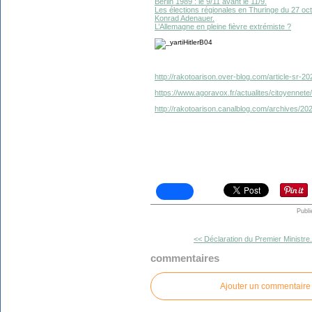
Berlin 1989 : le 9/11 avant le 11/9.
Les élections régionales en Thuringe du 27 oc
Konrad Adenauer.
L’Allemagne en pleine fièvre extrémiste ?
http://rakotoarison.over-blog.com/article-sr-20
https://www.agoravox.fr/actualites/citoyennete/a
http://rakotoarison.canalblog.com/archives/2
Publi
<< Déclaration du Premier Ministre.
commentaires
Ajouter un commentaire