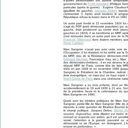
d’autres personnalités ont adhéré temporai
Front populaire
gouvernement du
(Philippe Serr
particulier (après la guerre) : Eugène Claudius-
Jacques Delors
(gaulliste de gauche),
(syndic
communiste !). Après avoir soutenu le prog
République refusa la fusion dans le PS en 1981 
Un autre parti fondé le 15 novembre 1924 fut exp
s’agit du PDP (parti démocrate populaire) qui, 
gauche, était positionné au centre droit (dans 
gauches en 1924). Il se transforma en MRP apr
s’est retrouvée dans un autre parti issu de la 
François Mitterrand
dont étaient membres quel
René Capitant
.
Marc Sangnier n’avait pas suivi cette voie d
l’Occupation, il fut résistant et fut arrêté par la
du MRP, issu de la Résistance démocrate-chr
Edmond Michelet
, Francisque Gay, etc.), Marc
des démocrates-chrétiens ; il en est devenu le 
député MRP de Paris, comme tête de liste MRP,
réélu en juin 1946 et en novembre 1946 (jusqu
Sangnier, le Président de la Chambre, radical,
âme évangélique, ce cœur pur, ce haut esprit »
Notre-Dame de Paris
dans une cérémonie nation
Marc Sangnier a eu trois enfants, dont un fil
accidentellement le 19 avril 1939 à 21 ans. Son
de la première heure et le cofondateur du quoti
Marc-Sangnier en 1990.
Quels sont les héritiers politiques de Marc S
Sangnier, petite-fille de Marc Sangnier (fille de J
répondu à cette question de Béatrice Bouniol 
Michel R
le champ politique, Jacques Delors,
souvent. Aujourd’hui, cette filiation est moins 
connaît et respecte son action, qu’il est sensib
social, l’attention à la grande pauvreté ou
démocratie et de l’Europe, en témoignent. L’
encore en profondeur. »
.