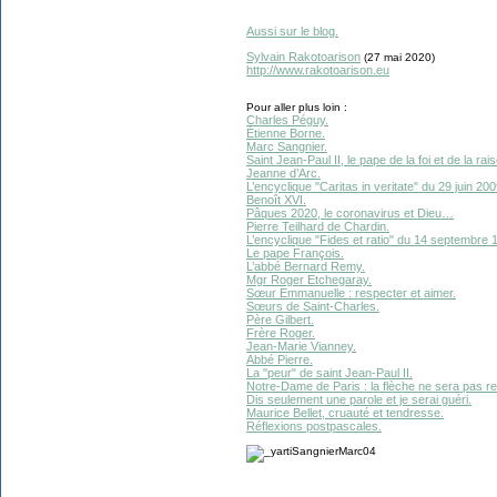
Aussi sur le blog.
Sylvain Rakotoarison
(27 mai 2020)
http://www.rakotoarison.eu
Pour aller plus loin :
Charles Péguy.
Étienne Borne.
Marc Sangnier.
Saint Jean-Paul II, le pape de la foi et de la rai
Jeanne d’Arc.
L’encyclique "Caritas in veritate" du 29 juin 200
Benoît XVI.
Pâques 2020, le coronavirus et Dieu…
Pierre Teilhard de Chardin.
L’encyclique "Fides et ratio" du 14 septembre 
Le pape François.
L’abbé Bernard Remy.
Mgr Roger Etchegaray.
Sœur Emmanuelle : respecter et aimer.
Sœurs de Saint-Charles.
Père Gilbert.
Frère Roger.
Jean-Marie Vianney.
Abbé Pierre.
La "peur" de saint Jean-Paul II.
Notre-Dame de Paris : la flèche ne sera pas r
Dis seulement une parole et je serai guéri.
Maurice Bellet, cruauté et tendresse.
Réflexions postpascales.