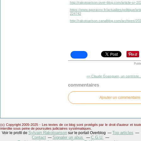
http://rakotoarison.over-blog.com/article-sr-
https://www.agoravox.fr/actualites/politique/ar
224742
http://rakotoarison.canalblog.com/archives/2
Publi
<< Claude Goasguen, un centriste..
commentaires
Ajouter un commentaire
(c) Copyright 2005-2025 - Les textes de ce blog sont protégés par le droit d'auteur et tou
interdite sous peine de poursuites judiciaires systématiques.
Sylvain Rakotoarison
Top articles
Voir le profil de
sur le portail Overblog
Contact
Signaler un abus
C.G.U.