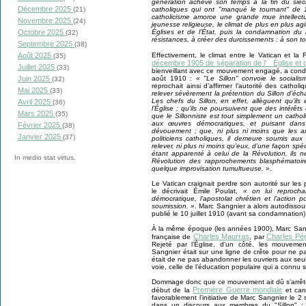
génération achève son temps à la fin du siècle
Décembre 2025
catholiques qui ont "manqué le tournant" de
(21)
catholicisme amorce une grande mue intellectu
Novembre 2025
(24)
jeunesse religieuse, le climat de plus en plus a
Églises et de l’État, puis la condamnation du
Octobre 2025
(32)
résistances, à créer des durcissements : à son t
Septembre 2025
(38)
Effectivement, le climat entre le Vatican et l
Août 2025
(35)
décembre 1905 de séparation de l’ Église et de
Juillet 2025
(33)
bienveillant avec ce mouvement engagé, a condam
août 1910 :
« "Le Sillon" convoie le socialis
Juin 2025
(32)
reprochait ainsi d’affirmer l’autorité des cathol
Mai 2025
(33)
relever sévèrement la prétention du Sillon d’écha
Les chefs du Sillon, en effet, allèguent qu’ils
Avril 2025
(36)
l’Église ; qu’ils ne poursuivent que des intérêts 
Mars 2025
(35)
que le Sillonniste est tout simplement un catho
aux œuvres démocratiques, et puisant dans
Février 2025
(38)
dévouement ; que, ni plus ni moins que les art
Janvier 2025
(37)
politiciens catholiques, il demeure soumis a
relever, ni plus ni moins qu’eux, d’une façon spéci
étant apparenté à celui de la Révolution, ils n
In medio stat virtus.
Révolution des rapprochements blasphématoir
quelque improvisation tumultueuse. »
.
Le Vatican craignait perdre son autorité sur les
le décrivait Émile Poulat,
« on lui reprocha
démocratique, l’apostolat chrétien et l’action 
soumission. »
. Marc Sangnier a alors autodissous
publié le 10 juillet 1910 (avant sa condamnation)
À la même époque (les années 1900), Marc Sangn
Charles Maurras
Charles Pé
française de
, par
Rejeté par l’Église, d’un côté, les mouvement
Sangnier était sur une ligne de crête pour ne p
était de ne pas abandonner les ouvriers aux seul
voie, celle de l’éducation populaire qui a connu
Dommage donc que ce mouvement ait dû s’arrêter
Première Guerre mondiale
début de la
et cano
favorablement l’initiative de Marc Sangnier le 
dans un discours aux membres du "Sillon" 