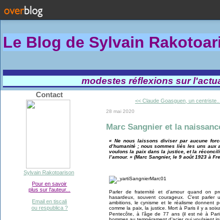
Le Blog de Sylvain Rakotoa
modestes réflexions sur l'actual
Contact
<< Claude Goasguen, un centriste..
28 mai 2020
Marc Sangnier et la naissan
« Ne nous laissons diviser par aucune forc
d’humanité ; nous sommes liés les uns aux a
voulons la paix dans la justice, et la réconci
l’amour. » (Marc Sangnier, le 9 août 1923 à Fr
Sylvain Rakotoarison
Pour en savoir
plus sur l'auteur...
Parler de fraternité et d’amour quand on pro
hasardeux, souvent courageux. C’est parler
Email en tiscali
ambitions, le cynisme et le réalisme donnent 
ou respublica ?
comme la paix, la justice. Mort à Paris il y a so
Pentecôte, à l’âge de 77 ans (il est né à Pari
hommes au tempérament d’acier qui voulaient inje