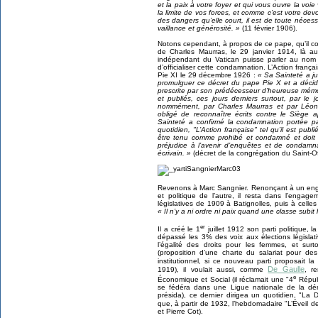
et la paix à votre foyer et qui vous ouvre la voie 
la limite de vos forces, et comme c’est votre dev
des dangers qu’elle court, il est de toute néce
vaillance et générosité. »
(11 février 1906).
Notons cependant, à propos de ce pape, qu’il c
de Charles Maurras, le 29 janvier 1914, là au
indépendant du Vatican puisse parler au nom
d’officialiser cette condamnation. L’Action fran
Pie XI le 29 décembre 1926 :
« Sa Sainteté a ju
promulguer ce décret du pape Pie X et a décidé
prescrite par son prédécesseur d’heureuse mémoir
et publiés, ces jours derniers surtout, par le
nommément, par Charles Maurras et par Léon
obligé de reconnaître écrits contre le Siège 
Sainteté a confirmé la condamnation portée p
quotidien, "L’Action française" tel qu’il est publi
être tenu comme prohibé et condamné et doit êt
préjudice à l’avenir d’enquêtes et de condamna
écrivain. »
(décret de la congrégation du Saint-Of
Revenons à Marc Sangnier. Renonçant à un engag
et politique de l’autre, il resta dans l’engage
législatives de 1909 à Batignolles, puis à cel
« Il n’y a ni ordre ni paix quand une classe subit
er
Il a créé le 1
juillet 1912 son parti politique, 
dépassé les 3% des voix aux élections législat
l’égalité des droits pour les femmes, et surt
(proposition d’une charte du salariat pour des 
institutionnel, si ce nouveau parti proposait la
De Gaulle
1919), il voulait aussi, comme
, r
e
Économique et Social (il réclamait une "4
Républ
se fédéra dans une Ligue nationale de la dé
présida), ce dernier dirigea un quotidien, "La
que, à partir de 1932, l’hebdomadaire "L’Éveil 
et Pierre Cot).