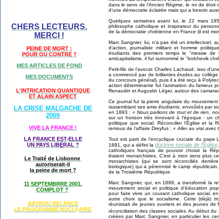
dans le sens de l’Ancien Régime, le roi de droit 
d’une démocratie éclairée mais qui a besoin auss
Quelques semaines avant lui, le 22 mars 19
CHERS LECTEURS,
philosophe catholique et inspirateur du person
de la démocratie chrétienne en France (il est mo
MERCI !
Marc Sangnier, lui, n’a pas été un intellectuel, 
d’action, journaliste militant et homme polit
PEINE DE MORT :
étudiants des premiers temps le "messie de 
POUR OU CONTRE ?
anticapitalisme, il fut surnommé le "bolchevik chré
MES ARTICLES DE FOND
Petit-fils de l'avocat Charles Lachaud, issu d’u
a commencé par de brillantes études au collège S
MES DOCUMENTS
du concours général), puis il a été reçu à Polyte
action déterminante fut l’animation du fameux jo
L'INTRICATION QUANTIQUE
Renaudin et Augustin Léger, autour des camarad
ET ALAIN ASPECT
Ce journal fut la pierre angulaire du mouvemen
rassemblant ses amis étudiants, envoûtés par s
LA CRISE MALGACHE DE
en 1893 :
« Nous parlions de tout et de rien, n
2009
sur un horizon très innovant à l’époque : un c
politique que social. Réconcilier l’Église et la
VIVE LA FRANCE !
remous de l’affaire Dreyfus :
« Aller au vrai avec
LA FRANCE EST-ELLE
Tout est parti de l’encyclique cruciale du pape
doctrine sociale de l’Église
UN PAYS LIB
É
RAL ?
1891, qui a défini la
catholiques français de pouvoir choisir la Rép
étaient monarchistes. C’est à mon sens plus ce
Le Traité de Lisbonne
monarchistes (qui se sont réconciliés derrière
autoriserait-il
biologique) qui a pérennisé le camp républicain
la peine de mort ?
de la Troisième République.
Marc Sangnier, qui, en 1899, a transformé la revu
11 SEPTEMBRRE 2001,
mouvement social et politique d’éducation popul
COMPLOT ?
pour faire vivre un courant catholique social, 
autre choix que le socialisme. Cette (déjà) tr
BAYROU RELANCE
réunissait de jeunes ouvriers et des jeunes de f
LE PROGRAMME NU
CL
AIRE
É
réconciliation des classes sociales. Au début du
créées par Marc Sangnier, en particulier les ce