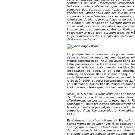
sentiments du Divin Rédempteur, remplissant
l’adresse si pleine d’affection que vous no
concevoir des pensées aussi nobles et que 
généreuses, laissez-nous vous dire que nous 
pourra nous considérer non pas seulement c
réjouissons du bien que vous faites et de celui
en étendant vos rangs et en exerçant parmi v
qui ne sont pas encore des vôtres, un apostolat
êtes encore peu nombreux. Restez fidèles 
décourager si tous ceux qui professent les mê
toujours avec vous dans l’emploi des méthodes
désirent atteindre. »
.
La politique très anticléricale des gouvernem
visant à dissoudre toutes les congrégations re
modifié l’orientation de Pie X qui voyait dans 
luttait pas assez contre les radicaux. De plus, l
contrariait le Vatican. La soumission de Marc Sa
l’obéissance au pape, a eu pour conséqu
catholiques sociaux dans le champ politique. 
particulièrement combative, "Vehementer nos" le 
le 10 août 1906, et aussi son allocution du 21 f
pour demander aux prêtres de refuser l’autorité
était une erreur historique qui a longtemps nourri 
Ainsi, Pie X a écrit :
« Nous réprouvons et condam
de l’Église et de l’État comme profondément 
officiellement, en posant en principe que la 
conséquent], nous protestons solennellement de 
le vote et contre la promulgation de cette loi, 
contre les droits imprescriptibles et immuables 
nos").
Et s’adressant aux "catholiques de France" :
sectes impies qui courbent vos têtes sous leur 
une cynique audace : "Décatholiser la France".
dernière racine, la foi qui a comblé vos pères de
et grande parmi les nations, la foi qui vous souti