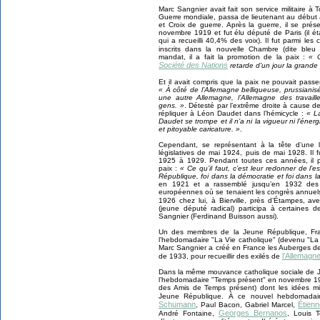
Marc Sangnier avait fait son service militaire à 
Guerre mondiale, passa de lieutenant au début
et Croix de guerre. Après la guerre, il se pré
novembre 1919 et fut élu député de Paris (il ét
qui a recueilli 40,4% des voix). Il fut parmi l
inscrits dans la nouvelle Chambre (dite bleu
mandat, il a fait la promotion de la paix :
« C
Société des Nations
retarde d’un jour la grande
Et il avait compris que la paix ne pouvait pass
« À côté de l’Allemagne belliqueuse, prussianisée
une autre Allemagne, l’Allemagne des travaill
gens. »
. Détesté par l’extrême droite à cause d
répliquer à Léon Daudet dans l’hémicycle :
« L
Daudet se trompe et il n’a ni la vigueur ni l’énerg
et pitoyable caricature. »
.
Cependant, se représentant à la tête d’une li
législatives de mai 1924, puis de mai 1928. Il 
1925 à 1929. Pendant toutes ces années, il pa
paix :
« Ce qu’il faut, c’est leur redonner de l’e
République, foi dans la démocratie et foi dans la
en 1921 et a rassemblé jusqu’en 1932 des mil
européennes où se tenaient les congrès annuel
1926 chez lui, à Bierville, près d’Étampes, a
(jeune député radical) participa à certaines
Sangnier (Ferdinand Buisson aussi).
Un des membres de la Jeune République, Fran
l’hebdomadaire "La Vie catholique" (devenu "La
Marc Sangnier a créé en France les Auberges de 
l’Allemagn
de 1933, pour recueillir des exilés de
Dans la même mouvance catholique sociale de J
l’hebdomadaire "Temps présent" en novembre 193
des Amis de Temps présent) dont les idées mi
Jeune République. À ce nouvel hebdomadair
Schumann
Étien
, Paul Bacon, Gabriel Marcel,
Georges Bernanos
André Fontaine,
, Louis T