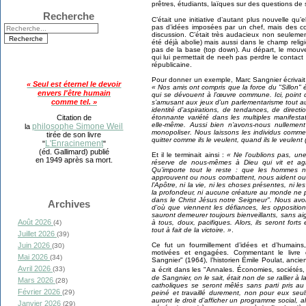
prêtres, étudiants, laïques sur des questions de s
Recherche
C’était une initiative d’autant plus nouvelle qu’e
pas d’idées imposées par un chef, mais des co
discussion. C’était très audacieux non seuleme
été déjà abolie) mais aussi dans le champ relig
pas de la base (top down). Au départ, le mouve
qui lui permettait de neeh pas perdre le contac
républicaine.
Pour donner un exemple, Marc Sangnier écrivait d
« Seul est éternel le devoir
« Nos amis ont compris que la force du "Sillon" é
envers l'être humain
qui se dévouent à l’œuvre commune. Ici, point 
comme tel. »
s’amusant aux jeux d’un parlementarisme tout au m
identité d’aspirations, de tendances, de direct
Citation de
étonnante variété dans les multiples manifesta
elle-même. Aussi bien n’avons-nous nullement l
philosophe Simone Weil
la
monopoliser. Nous laissons les individus comm
tirée de son livre
quitter comme ils le veulent, quand ils le veulent 
L'Enracinement
"
"
(éd. Gallimard) publié
Et il le terminait ainsi :
« Ne l’oublions pas, un
en 1949 après sa mort.
réserve de nous-mêmes à Dieu qui vit et agi
Qu’importe tout le reste : que les hommes no
approuvent ou nous combattent, nous aident ou n
l’Apôtre, ni la vie, ni les choses présentes, ni les
la profondeur, ni aucune créature au monde ne 
dans le Christ Jésus notre Seigneur". Nous avon
Archives
d’où que viennent les défiances, les oppositions
sauront demeurer toujours bienveillants, sans ai
Août 2026
(4)
à tous, doux, pacifiques. Alors, ils seront for
tout à fait de la victoire. »
.
Juillet 2026
(39)
Juin 2026
Ce fut un fourmillement d’idées et d’humain
(30)
motivées et engagées. Commentant le livre
Mai 2026
(34)
Sangnier" (1964), l’historien Émile Poulat, ancie
Avril 2026
(33)
a écrit dans les "Annales. Économies, sociétés, c
de Sangnier, on le sait, était non de se rallier à 
Mars 2026
(28)
catholiques se seront mêlés sans parti pris a
Février 2026
(29)
peiné et travaillé durement, non pour eux seuls,
auront le droit d’afficher un programme social, a
Janvier 2026
(29)