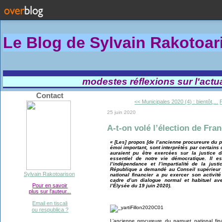
Le Blog de Sylvain Rakotoa
modestes réflexions sur l'actual
Contact
<< Municipales 2020 (4) : bientôt,...
25 juin 2020
A-t-on volé l’élection de Fran
« [Les] propos [de l’ancienne procureure du pa
émoi important, sont interprétés par certain
auraient pu être exercées sur la justice
essentiel de notre vie démocratique. Il e
l’indépendance et l’impartialité de la just
République a demandé au Conseil supérieur d
Sylvain Rakotoarison
national financier a pu exercer son activit
cadre d’un dialogue normal et habituel a
Pour en savoir
l’Élysée du 19 juin 2020).
plus sur l'auteur...
Email en tiscali
ou respublica ?
L’ancienne procureure du parquet national fin