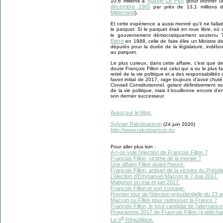
Marine Le Pen
10,6 millions à
(pour donner u
décembre 1965
par près de 13,1 millions d
Mitterrand
).
Et cette expérience a aussi montré qu’il ne falla
le parquet. Si le parquet était en roue libre, où 
le gouvernement démocratiquement soutenu ?
Barre
en 1988, celle de faire élire un Ministre d
députés pour la durée de la législature, indéb
au parquet.
Le plus curieux, dans cette affaire, c’est que 
doute François Fillon est celui qui a su le plus 
retiré de la vie politique et a des responsabilité
favori initial de 2017, rage toujours d’avoir ch
Conseil Constitutionnel, gelant définitivement so
de la vie politique, mais il bouillonne encore d’e
son dernier successeur.
Aussi sur le blog.
Sylvain Rakotoarison
(24 juin 2020)
http://www.rakotoarison.eu
Pour aller plus loin :
A-t-on volé l’élection de François Fillon ?
François Fillon, victime de la morale ?
Une affaire Fillon avant l’heure.
François Fillon, artisan de la victoire du Prési
L’élection d’Emmanuel Macron le 7 mai 2017.
Matignon en mai et juin 2017.
François Fillon et son courage.
Premier tour de l'élection présidentielle du 23 a
Macron ou Fillon pour redresser la France ?
François Fillon, le seul candidat de l’alternan
Programme 2017 de François Fillon (à téléchar
e
La V
République.