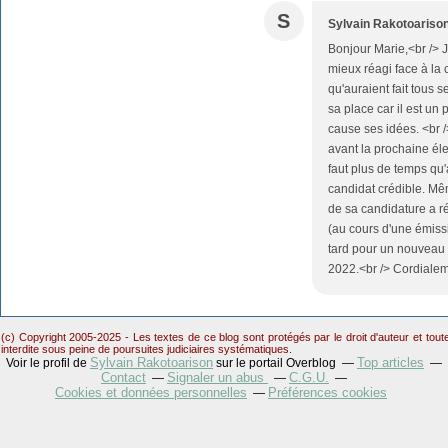
S
Sylvain Rakotoariso
Bonjour Marie,<br />
mieux réagi face à la 
qu'auraient fait tous 
sa place car il est u
cause ses idées. <br /
avant la prochaine élec
faut plus de temps qu
candidat crédible. M
de sa candidature a 
(au cours d'une émissi
tard pour un nouveau 
2022.<br /> Cordialem
(c) Copyright 2005-2025 - Les textes de ce blog sont protégés par le droit d'auteur et tou
interdite sous peine de poursuites judiciaires systématiques.
Sylvain Rakotoarison
Top articles
Voir le profil de
sur le portail Overblog
Contact
Signaler un abus
C.G.U.
Cookies et données personnelles
Préférences cookies