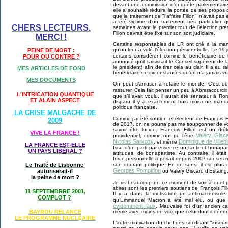
devant une commission d’enquête parlementaire
elle a souhaité réduire la portée de ses propos 
que le traitement de "l’affaire Fillon" n’avait pas
a été victime d’un traitement très particuli
CHERS LECTEURS,
semaines avant le premier tour de l’élection pr
Fillon devrait être fixé sur son sort judiciaire.
MERCI !
Certains responsables de LR ont crié à la manip
qu’on leur a volé l’élection présidentielle. Le 19
PEINE DE MORT :
certains considèrent comme le bénéficiaire de 
POUR OU CONTRE ?
annoncé qu’il saisissait le Conseil supérieur de l
le président) afin de tirer cela au clair. Il a eu
MES ARTICLES DE FOND
bénéficiaire de circonstances qu’on n’a jamais v
MES DOCUMENTS
On peut s’amuser à refaire le monde. C’est de 
rassurer. Cela fait penser un peu à Abraracourcix
L'INTRICATION QUANTIQUE
que s’il avait voulu, il aurait été sénateur à 
ET ALAIN ASPECT
disparu il y a exactement trois mois) ne manq
politique française.
LA CRISE MALGACHE DE
Comme j’ai été soutien et électeur de François Fi
2009
de 2017, on ne pourra pas me soupçonner de voulo
savoir être lucide. François Fillon est un dr
VIVE LA FRANCE !
Valéry Gisca
providentiel, comme ont pu l’être
Nicolas Sarkozy
Dominique de Villep
, et même
LA FRANCE EST-ELLE
Issu d’un parti par essence un tantinet bonaparti
UN PAYS LIB
É
RAL ?
attitudes, de bonapartiste. Au contraire, il éta
force personnelle reposait depuis 2007 sur ses r
son courant politique. En ce sens, il est plu
Le Traité de Lisbonne
Georges Pompidou
ou Valéry Giscard d’Estaing
autoriserait-il
la peine de mort ?
Je ris beaucoup en ce moment de voir à quel p
sbires sont les premiers soutiens de François Fill
11 SEPTEMBRRE 2001,
Il y a dans la motivation un antimacronisme vi
COMPLOT ?
qu’Emmanuel Macron a été mal élu, ou que so
évidemment faux
. Mauvaise foi d’un ancien can
même avec moins de voix que celui dont il dénonc
BAYROU RELANCE
LE PROGRAMME NU
CL
AIRE
É
L’autre motivation du chef des soi-disant "insoumis