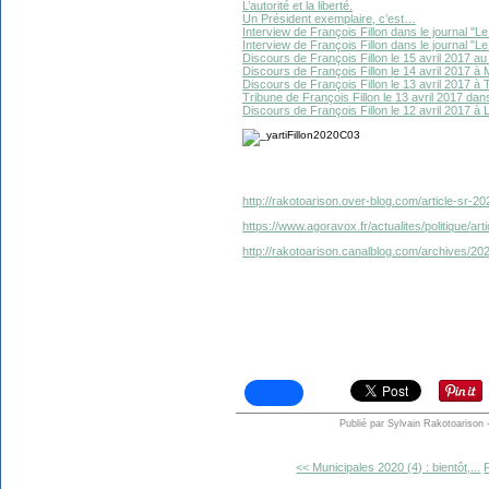
L’autorité et la liberté.
Un Président exemplaire, c’est…
Interview de François Fillon dans le journal "Le 
Interview de François Fillon dans le journal "Le 
Discours de François Fillon le 15 avril 2017 au
Discours de François Fillon le 14 avril 2017 à Mo
Discours de François Fillon le 13 avril 2017 à T
Tribune de François Fillon le 13 avril 2017 dan
Discours de François Fillon le 12 avril 2017 à L
http://rakotoarison.over-blog.com/article-sr-20
https://www.agoravox.fr/actualites/politique/art
http://rakotoarison.canalblog.com/archives/2
Publié par Sylvain Rakotoarison
<< Municipales 2020 (4) : bientôt,...