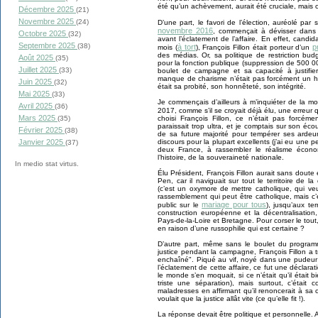
été qu’un achèvement, aurait été cruciale, mais 
Décembre 2025
(21)
Novembre 2025
(24)
D’une part, le favori de l’élection, auréolé par
novembre 2016
, commençait à dévisser dans
Octobre 2025
(32)
avant l’éclatement de l’affaire. En effet, cand
Septembre 2025
(38)
à tort
p
mois (
), François Fillon était porteur d’un
des médias. Or, sa politique de restriction bud
Août 2025
(35)
pour la fonction publique (suppression de 500 0
Juillet 2025
(33)
boulet de campagne et sa capacité à justifie
manque de charisme n’était pas forcément un h
Juin 2025
(32)
était sa probité, son honnêteté, son intégrité.
Mai 2025
(33)
Je commençais d’ailleurs à m’inquiéter de la 
Avril 2025
(36)
2017, comme s’il se croyait déjà élu, une erreur 
Mars 2025
choisi François Fillon, ce n’était pas forc
(35)
paraissait trop ultra, et je comptais sur son éc
Février 2025
(38)
de sa future majorité pour tempérer ses ardeurs
discours pour la plupart excellents (j’ai eu une p
Janvier 2025
(37)
deux France, à rassembler le réalisme écono
l’histoire, de la souveraineté nationale.
In medio stat virtus.
Élu Président, François Fillon aurait sans doute
Pen, car il naviguait sur tout le territoire de l
(c’est un oxymore de mettre catholique, qui veu
rassemblement qui peut être catholique, mais c’
mariage pour tous
public sur le
), jusqu’aux te
construction européenne et la décentralisation
Pays-de-la-Loire et Bretagne. Pour corser le tou
en raison d’une russophilie qui est certaine ?
D’autre part, même sans le boulet du progra
justice pendant la campagne, François Fillon a 
enchaîné". Piqué au vif, noyé dans une pudeur 
l’éclatement de cette affaire, ce fut une déclar
le monde s’en moquait, si ce n’était qu’il était 
triste une séparation), mais surtout, c’étai
maladresses en affirmant qu’il renoncerait à sa
voulait que la justice allât vite (ce qu’elle fit !).
La réponse devait être politique et personnelle. 