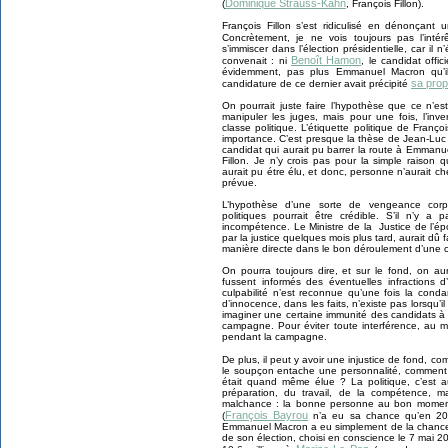
Dominique Strauss-Kahn
(
, François Fillon).
François Fillon s’est ridiculisé en dénonçant u
Concrètement, je ne vois toujours pas l’inté
s’immiscer dans l’élection présidentielle, car il
Benoît Hamon
convenait : ni
, le candidat off
évidemment, pas plus Emmanuel Macron qu’il 
sa prop
candidature de ce dernier avait précipité
On pourrait juste faire l’hypothèse que ce n’es
manipuler les juges, mais pour une fois, l’inv
classe politique. L’étiquette politique de Franç
importance. C’est presque la thèse de Jean-Luc M
candidat qui aurait pu barrer la route à Emma
Fillon. Je n’y crois pas pour la simple raiso
aurait pu étre élu, et donc, personne n’aurait c
prévue.
L’hypothèse d’une sorte de vengeance corpo
politiques pourrait être crédible. S’il n’y 
incompétence. Le Ministre de la Justice de l’é
par la justice quelques mois plus tard, aurait dû f
manière directe dans le bon déroulement d’une 
On pourra toujours dire, et sur le fond, on au
fussent informés des éventuelles infractions 
culpabilité n’est reconnue qu’une fois la cond
d’innocence, dans les faits, n’existe pas lorsqu’
imaginer une certaine immunité des candidats à l
campagne. Pour éviter toute interférence, au m
pendant la campagne.
De plus, il peut y avoir une injustice de fond, 
le soupçon entache une personnalité, comment ce
était quand même élue ? La politique, c’est au
préparation, du travail, de la compétence, 
malchance : la bonne personne au bon moment.
François Bayrou
(
n’a eu sa chance qu’en 20
Emmanuel Macron a eu simplement de la chance, 
de son élection, choisi en conscience le 7 mai 2