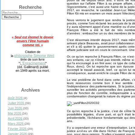
pourri sa vie depuis deux ans. Il suffit de
question sur l’affaire Fillon à sa propre affair
Recherche
l’égocentrisme, c’est aussi une haine de la just
2017, en revanche, le candidat Jean-Luc Mélen
Fillon fût mis en examen un mois avant l’élection)
Nous verrons le jugement que rendra la justic
procès, comme l’ont réclamé les avocats de la déf
il y aura sûrement appel d’une manière ou d’une
François Fillon a été le fait de très nombr
d’années : embaucher un ou des membres de leur 
« Seul est éternel le devoir
C’est désormais interdit depuis 2017, mais mêm
envers l'être humain
arrivant place Beauvau, avait pour collaborateu
comme tel. »
et s’il a dû quitter le gouvernement après cet
affaire judiciaire soit en cours le concernant. Une
Citation de
philosophe Simone Weil
la
Or, ce qu’on reproche à François Fillon, ce n’e
tirée de son livre
ses enfants, car ce n’était pas interdit, même 
L'Enracinement
qui l’a encouragé à en finir avec ce type de col
"
"
Roux, donc). On lui reproche que son épouse 
(éd. Gallimard) publié
accompli le travail associé, bref, ce qu’on lui r
en 1949 après sa mort.
conséquence, aurait enrichi le couple Fillon de 
Le vrai problème de fond dans cette affaire, c’e
leurs ressources comme bon il leur semble.
l’indépendance des parlementaires. Si la justic
Archives
surveiller les activités personnelles des parleme
plus de fonction de contrôle, indispensable à 
condamnation changerait la nature du régime pol
Août 2026
(4)
Juillet 2026
(39)
Juin 2026
(30)
Ce qu’on reproche à la justice, c’est de s’être fait
Mai 2026
(34)
possibilités légales, d’une part, et qu’il était 
présidentielle, l’échéance fondamentale qui de
Avril 2026
(33)
ans.
Mars 2026
(28)
Il y a cependant une erreur d’interprétation. Le tra
Février 2026
(29)
justice a-t-il eu un rôle dans l’échec de François
Janvier 2026
(29)
non, pour deux raisons. Si elles n’avaient pas é