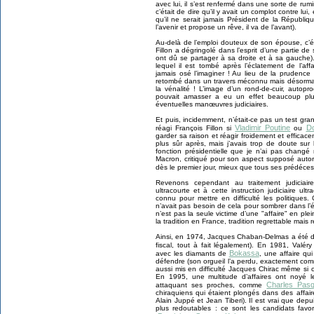
avec lui, il s’est renfermé dans une sorte de rumin
c’était de dire qu’il y avait un complot contre lui, 
qu’il ne serait jamais Président de la Républiq
l’avenir et propose un rêve, il va de l’avant).
Au-delà de l’emploi douteux de son épouse, c’ét
Fillon a dégringolé dans l’esprit d’une partie de
ont dû se partager à sa droite et à sa gauche)
lequel il est tombé après l’éclatement de l’aff
jamais osé l’imaginer ! Au lieu de la prudenc
retombé dans un travers méconnu mais désormais 
la vénalité ! L’image d’un rond-de-cuir, autopr
pouvait amasser a eu un effet beaucoup plu
éventuelles manœuvres judiciaires.
Et puis, incidemment, n’était-ce pas un test gr
Vladimir Poutine
D
réagi François Fillon si
ou
garder sa raison et réagir froidement et efficacem
plus sûr après, mais j’avais trop de doute su
fonction présidentielle que je n’ai pas chang
Macron, critiqué pour son aspect supposé autori
dès le premier jour, mieux que tous ses prédéce
Revenons cependant au traitement judiciaire
ultracourte et à cette instruction judiciaire ul
connu pour mettre en difficulté les politiques.
n’avait pas besoin de cela pour sombrer dans l’é
n’est pas la seule victime d’une "affaire" en pl
la tradition en France, tradition regrettable mais 
Ainsi, en 1974, Jacques Chaban-Delmas a été dég
fiscal, tout à fait légalement). En 1981, Valéry
Bokassa
avec les diamants de
, une affaire qui
défendre (son orgueil l’a perdu, exactement comme
aussi mis en difficulté Jacques Chirac même si 
En 1995, une multitude d’affaires ont noyé 
Charles Pas
attaquant ses proches, comme
chiraquiens qui étaient plongés dans des affair
Alain Juppé et Jean Tiberi). Il est vrai que dep
plus redoutables : ce sont les candidats favor