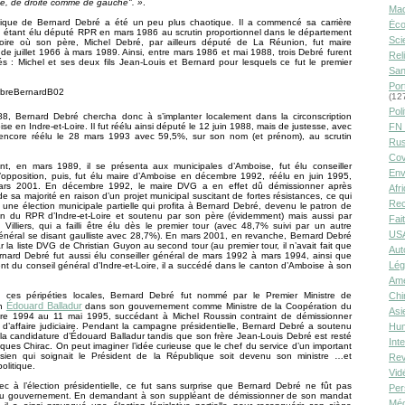
ne, de droite comme de gauche". »
.
Ma
itique de Bernard Debré a été un peu plus chaotique. Il a commencé sa carrière
Éco
n étant élu député RPR en mars 1986 au scrutin proportionnel dans le département
Sci
-Loire où son père, Michel Debré, par ailleurs député de La Réunion, fut maire
de juillet 1966 à mars 1989. Ainsi, entre mars 1986 et mai 1988, trois Debré furent
Rel
s : Michel et ses deux fils Jean-Louis et Bernard pour lesquels ce fut le premier
San
Por
(12
Poli
88, Bernard Debré chercha donc à s’implanter localement dans la circonscription
se en Indre-et-Loire. Il fut réélu ainsi député le 12 juin 1988, mais de justesse, avec
FN 
encore réélu le 28 mars 1993 avec 59,5%, sur son nom (et prénom), au scrutin
Rus
Cov
ent, en mars 1989, il se présenta aux municipales d’Amboise, fut élu conseiller
Env
’opposition, puis, fut élu maire d’Amboise en décembre 1992, réélu en juin 1995,
ars 2001. En décembre 1992, le maire DVG a en effet dû démissionner après
Afr
 de sa majorité en raison d’un projet municipal suscitant de fortes résistances, ce qui
Rec
une élection municipale partielle qui profita à Bernard Debré, devenu le patron de
ion du RPR d’Indre-et-Loire et soutenu par son père (évidemment) mais aussi par
Fai
 Villiers, qui a failli être élu dès le premier tour (avec 48,7% suivi par un autre
USA
général se disant gaulliste avec 28,7%). En mars 2001, en revanche, Bernard Debré
ar la liste DVG de Christian Guyon au second tour (au premier tour, il n’avait fait que
Aut
rnard Debré fut aussi élu conseiller général de mars 1992 à mars 1994, ainsi que
Lég
ent du conseil général d’Indre-et-Loire, il a succédé dans le canton d’Amboise à son
Amé
 ces péripéties locales, Bernard Debré fut nommé par le Premier Ministre de
Chi
Édouard Balladur
on
dans son gouvernement comme Ministre de la Coopération du
Asi
e 1994 au 11 mai 1995, succédant à Michel Roussin contraint de démissionner
d’affaire judiciaire. Pendant la campagne présidentielle, Bernard Debré a soutenu
Hu
la candidature d’Édouard Balladur tandis que son frère Jean-Louis Debré est resté
Int
cques Chirac. On peut imaginer l’idée curieuse que le chef du service d’un important
risien qui soignait le Président de la République soit devenu son ministre …et
Rev
olitique.
Vid
ec à l’élection présidentielle, ce fut sans surprise que Bernard Debré ne fût pas
Per
au gouvernement. En demandant à son suppléant de démissionner de son mandat
Méd