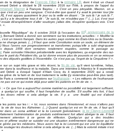
François Fillon
primaire LR
in de la désignation de
à la
, dont il était un chaud
Bernard Debré a déclaré le 28 novembre 2016 sur iTélé, à propos de l’appel du
mmanuel Macron
à François Bayrou :
« C’est un peu pitoyable. Macron, on a
n que c’est un peu une sangsue. C’est-à-dire que quand il y avait le premier tour [de
LR], il est apparu quasiment le jour ou la veille en disant : "Je suis là ! je suis là !".
u’il y a le deuxième tour, il dit : "Je suis là, ne m’oubliez pas !" (…). Lui, il est tout
il essaie désespérément d’aller soudoyer, j’allais dire, récupérer quelques voix. C’est
e. »
.
e
60
anniversaire de la
ouvelle République" du 4 octobre 2018 (à l’occasion du
n
), Bernard Debré a donné son sentiment sur les institutions actuelles :
« Modifier la
n, c’est un travers français. Dans les autres pays comme les États-Unis ou la Grande-
a ne change jamais. (…) Il faut que cette Constitution reste un socle, un élément de
(…) Nous l’avons vue progressivement se transformer, puisqu’elle a subi vingt-quatre
ions depuis 1958 dont certaines totalement stupides, comme le passage au
t
. Faire coïncider l’élection présidentielle avec les législatives, ça engendre des raz-
ur le parti du Président élu, ça lui donne encore plus de pouvoirs et on se retrouve
c des députés godillots à l’Assemblée. Ce n’est pas ça, l’esprit de la Cinquième !! »
.
fin de vie
ne sur un sujet très grave et très récent, la
, qu’il vient lui-même, hélas,
ter dans la souffrance et la maladie. Dans une interview à Atlantico le 8 septembre
nard Debré a évoqué l’appel d’Alain Cocq du 4 septembre 2020 qui a cessé
 grève de la faim et de tout traitement la veille (j’y reviendrai peut-être plus tard).
l’euthanasie
de Paris a commenté les pressions sur
:
« Les militants de l’euthanasie
ne pas voir ce qui existe déjà pour aider les patients en fin de vie. »
.
é :
« Ce que l’on a aujourd’hui comme matériel ou possibilité est largement suffisant,
 a quelqu’un qui souffre, il faut l’empêcher de souffrir. S’il souffre très fort, il faut
les doses même si cela abrège la vie. Il y a une finalité qui est d’abord
. »
.
e les points sur les i :
« Ici, nous sommes dans l’émotionnel, et nous n’allons pas
à la vie de tous les Alzheimer. (…) Quand quelqu’un est en fin de vie, il faut qu’il
la loi Claeys-Leonetti
rer dans un coma artificiel et la loi Leonetti [précisément,
]
rfaitement l’administration de produits extrêmement fort allant abréger la vie. Il faut
rêmement attention à ce genre de réflexion. Quelqu’un qui a des troubles
ues et affirme vouloir se suicider est une situation extrêmement dangereuse qui ne
re gérée par les médecins. Nous avons fait la loi Leonetti qui est une loi équilibrée
de soulager les douleurs même si cela abrège la vie. (…) Mais la volonté initiale n’est
. »
.