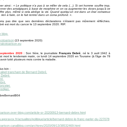
ner ainsi :
« Le politique n’a pas à se mêler de cela (…). Si cet homme souffre trop,
onner des antalgiques à base de morphine et on va augmenter les doses jusqu’à ce
uffre plus, même si cela abrège la vie. Quand quelqu’un est dans un état comateux
 a rien à faire, on le fait rentrer dans un coma profond. »
.
ra pas dire que ses dernières déclarations n’étaient pas mûrement réfléchies.
ré est mort du cancer le 13 septembre 2020. RIP.
e blog.
kotoarison
(13 septembre 2020)
.rakotoarison.eu
septembre 2020 :
Son frère, le journaliste
François Debré
, né le 3 avril 1942 à
st mort le lendemain matin, ce lundi 14 septembre 2020 en Touraine (à l'âge de 78
avoir lutté plusieurs mois contre la maladie.
us loin :
calpel tranchant de Bernard Debré.
 Debré.
ré.
bré.
oncelet.
edjian.
otoarison.over-blog.com/article-sr-20200913-bernard-debre.html
.agoravox.fr/actualites/politique/article/bernard-debre-le-franc-parler-du-227078
otoarison.canalblog.com/archives/2020/09/13/38532469.html