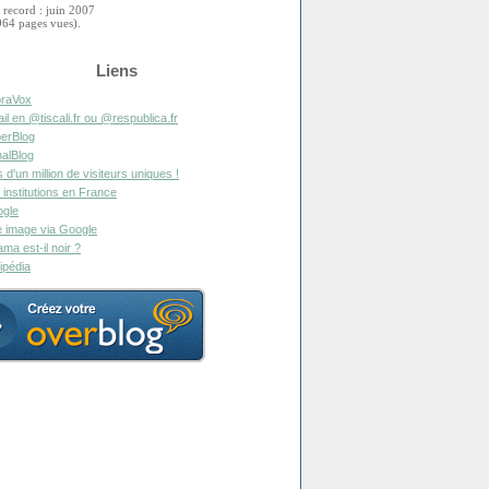
 record : juin 2007
964 pages vues).
Liens
raVox
il en @tiscali.fr ou @respublica.fr
erBlog
alBlog
s d'un million de visiteurs uniques !
 institutions en France
gle
 image via Google
ma est-il noir ?
ipédia