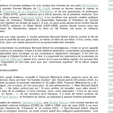
Con
Cop
Michel Debré
édecin et homme politique fut à la croisée des chemins de son père
De Gaulle
), premier Premier Ministre de
comme ce dernier aimait le clamer, et
Don
Constitution de la Cinquième République
la
, et de son grand-père, le professeur
ré (1882-1978), grand médecin qui a été le pionnier de la pédiatrie moderne. Son
Jean-Louis Debré
au (faux jumeau)
a eu lui-même une grande carrière politique
stre de l’Intérieur, Président de l’Assemblée Nationale et Président du Conseil
nnel ("gardien du temple de papa"). À eux, on peut aussi ajouter leurs oncles Claude
3-2015), médecin, et Olivier Debré (1920-1999), peintre réputé (connu pour ses
evant de l’abstraction lyrique) et dont un fils Patrice est aussi un médecin
ste).
urait une vraie injustice à vouloir présenter Bernard Debré d’abord comme le fils de
ire le petit-fils de son grand-père, et même, le frère de son frère. Il l’est, certes, mais
ord lui, avec son mérite personnel et sa personnalité bien trempée.
Eur
 universitaire du professeur Bernard Debré fut prestigieuse, il était ce qu’on appelle
Pré
rd’hui un mandarin, il était à la fois médecin (praticien), universitaire (enseignant) et
spécialisé dans l’urologie, et par conséquent, également chirurgien. Il fut chef du
Pol
ologie à l’hôpital Cochin et à ce titre, il a supervisé les opérations de la prostate du
Cult
rançois Mitterrand
atteint d’un cancer (il n’a pas lui-même opéré). On pouvait être
l’opposition et tout faire pour que son "adversaire suprême" fût le mieux soigné
Mor
en sûr.
Aud
Pol
Inst
ré aurait d’ailleurs conseillé à François Mitterrand d’aller jusqu’au bout de son
ennat. Dans son livre "Un homme d’action" (éd. Stock) sorti le 29 octobre 2015, il a
Hist
firmé qu’après la seconde opération le 16 juillet 1994, François Mitterrand lui a dit :
PS 
atigué, j’en ai assez, je n’en peux plus. Je vais démissionner. »
. Mais Bernard Debré
ndu :
« Ne faites surtout pas ça ! Si vous arrêtez de travailler, vous allez mourir !
Cen
 faire de la politique, à nous ennuyer, nous, votre opposition ! C’est ce qui vous
Éta
ra en forme… »
. Je me souviens qu’à l’époque, il y avait de fortes rumeurs de
(23
René Monory
et
, le Président du Sénat, se préparait à assurer l’intérim présidentiel.
Pro
Jacques Chirac
Nicolas Sarkozy
ualités de médecin,
, puis
l’ont nommé membre du
(22
sultatif national d’éthique (CCNE) de 1986 à 1988, puis de mars 2008 à sa mort.
Gau
hieu Deprieck de "L’Express" le 12 octobre 2013 :
« Seul Bernard Debré, député
s et urologue reconnu, se vante d’avoir opéré des collègues parlementaires, "une
Soc