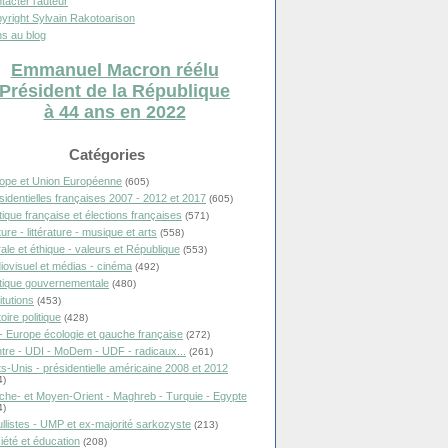
tacter l'auteur
yright Sylvain Rakotoarison
s au blog
Emmanuel Macron réélu
Président de la République
à 44 ans en 2022
Catégories
ope et Union Européenne
(605)
sidentielles françaises 2007 - 2012 et 2017
(605)
itique française et élections françaises
(571)
ure - littérature - musique et arts
(558)
ale et éthique - valeurs et République
(553)
iovisuel et médias - cinéma
(492)
itique gouvernementale
(480)
itutions
(453)
oire politique
(428)
- Europe écologie et gauche française
(272)
tre - UDI - MoDem - UDF - radicaux...
(261)
ts-Unis - présidentielle américaine 2008 et 2012
4)
che- et Moyen-Orient - Maghreb - Turquie - Egypte
4)
llistes - UMP et ex-majorité sarkozyste
(213)
iété et éducation
(208)