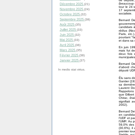
de député, 
(beaucoup d
Décembre 2025
(21)
tour le 24 
Novembre 2025
(24)
17 septemb
socialiste.
Octobre 2025
(32)
Septembre 2025
(38)
Bernard De
gouvernem
Août 2025
(35)
candidats à
Juillet 2025
(33)
réélus (Nic
Paris, etc.
Juin 2025
(32)
pourtant "fa
Mai 2025
(33)
et dans sa c
Avril 2025
(36)
En juin 199
Mars 2025
(35)
mais fut d
deux fois 
Février 2025
(38)
municipales
Janvier 2025
(37)
Bernard De
d’abord ch
In medio stat virtus.
député UDF 
Élu sans di
Gantier (19
sa dernière
Laurent Dom
Rappelons q
que Gilbert
Chirac, éta
signifiait 
2002).
Bernard Debr
en candidat
l’UDF et pa
l’UMP. Au p
59,0% des v
(30,6%), il
premier tou
Stehlin, qu