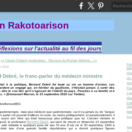
in Rakotoa
rison
lexions sur l'actualité au fil des jours
<< Claude Chabrol, explorateur...
Discours du Premier Ministre... >>
Pré
e 2020
int
Oba
 Debré, le franc-parler du médecin ministre
Un 
Xen
ital à la politique, Bernard Debré fut toute sa vie un homme d’action. Les
erdent un engagé qui, en héritier du gaullisme, n’hésitait jamais à sortir des
Feu
 dire le vrai dès qu’il s’agissait de l’intérêt du pays. Pensées à sa famille et à
L'é
s. » (Emmanuel Macron, le 13 septembre 2020 sur Twitter).
Mor
Eut
opp
Mar
parlementaire, mais plus médecin que parlementaire, car il n’a jamais eu de "langue
n parler crû pouvait d’ailleurs lui nuire, du moins politiquement, et paradoxalement, il
La 
e avant son frère qui était beaucoup plus politique que lui. L’ancien ministre et
Bernard Debré
puté, le professeur
, qui vient de mourir ce dimanche 13 septembre
 sale maladie à quelques jours de ses 76 ans (il est né le 30 septembre 1944 à
Ave
 était issu d’une grande famille républicaine qui a donné quelques figures
.