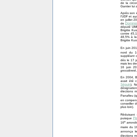
de la circo
Gantier lui
Après son é
l’UDF et ay
en juillet 
Dominiqu
de
député UMP 
Brigitte Ku
contre 45,
48,5% à la
Brigitte Ku
En juin 201
nord du 1
suppléant 
dès le 17 j
mais les deu
16 juin 2
grossièreté
En 2004, Be
avait été 
Séguin
). N
désignatio
élections 
Panafieu (q
en compensa
conseiller 
plus loin).
Réduisant 
Pi
puisque
e
16
arrondi
maire du 1
annonça l
élections m