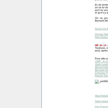
Et de termi
on va lui d
qu’il ne so
et qu’il n’y
On ne pour
Bernard Deb
Aussi sur l
Sylvain Ra
http://www
NB du 14 
Toulouse, e
ans), après 
Pour aller pl
UMP : le s
Jean-Louis
Michel Deb
Bernard De
Christian P
Patrick Dev
http://rak
https://www
http://rak