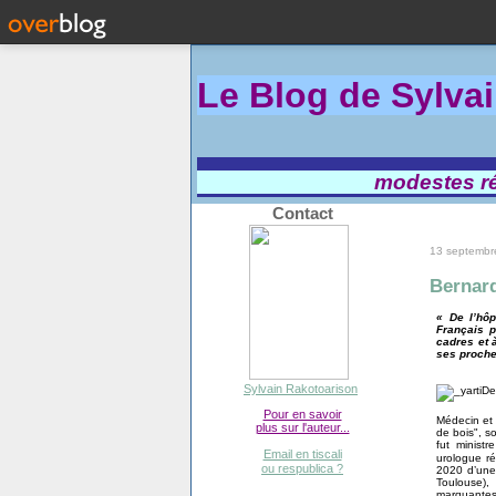
Le Blog de Sylva
modestes réf
Contact
13 septembr
Bernard
« De l’hôp
Français p
cadres et à
ses proche
Sylvain Rakotoarison
Pour en savoir
Médecin et 
plus sur l'auteur...
de bois", so
fut ministr
Email en tiscali
urologue ré
ou respublica ?
2020 d’une
Toulouse),
marquantes