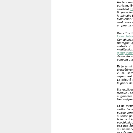
Au lendema
partisan, 
E
candidat
l’impressio
la primaire 
Maintenant q
seul, alors 
un peu trist
Dans "La N
Constitutio
Constitutio
Bretagne, ç
stabilité. 
modificat
quinquenna
de-marée po
souvent ave
Et je termi
d’expérimen
2020, Ber
cependant sa
Le député 
feignent de 
Il a expliqu
lorsque l’on
augmenter 
l’antalgique
Et de mettr
mettre fin 
puisse rent
autorise pa
faire ext
psychiatriq
doit pas êt
qui permet 
pas de tuer