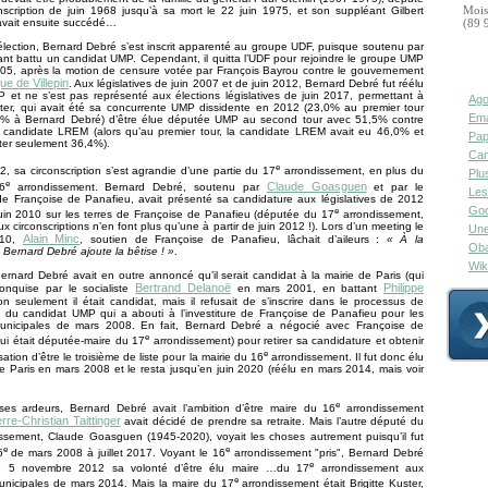
Mois
nscription de juin 1968 jusqu’à sa mort le 22 juin 1975, et son suppléant Gilbert
 avait ensuite succédé…
(89 
lection, Bernard Debré s’est inscrit apparenté au groupe UDF, puisque soutenu par
ant battu un candidat UMP. Cependant, il quitta l’UDF pour rejoindre le groupe UMP
2005, après la motion de censure votée par François Bayrou contre le gouvernement
e de Villepin
. Aux législatives de juin 2007 et de juin 2012, Bernard Debré fut réélu
et ne s’est pas représenté aux élections législatives de juin 2017, permettant à
Ago
ster, qui avait été sa concurrente UMP dissidente en 2012 (23,0% au premier tour
Ema
1% à Bernard Debré) d’être élue députée UMP au second tour avec 51,5% contre
 candidate LREM (alors qu’au premier tour, la candidate LREM avait eu 46,0% et
Pap
ster seulement 36,4%).
Can
e
2, sa circonscription s’est agrandie d’une partie du 17
arrondissement, en plus du
Plu
e
Claude Goasguen
6
arrondissement. Bernard Debré, soutenu par
et par le
Les
de Françoise de Panafieu, avait présenté sa candidature aux législatives de 2012
Goo
e
uin 2010 sur les terres de Françoise de Panafieu (députée du 17
arrondissement,
x circonscriptions n’en font plus qu’une à partir de juin 2012 !). Lors d’un meeting le
Une
Alain Minc
010,
, soutien de Françoise de Panafieu, lâchait d’aileurs :
« À la
Oba
, Bernard Debré ajoute la bêtise ! »
.
Wik
rnard Debré avait en outre annoncé qu’il serait candidat à la mairie de Paris (qui
Bertrand Delanoë
Philippe
conquise par le socialiste
en mars 2001, en battant
on seulement il était candidat, mais il refusait de s’inscrire dans le processus de
n du candidat UMP qui a abouti à l’investiture de Françoise de Panafieu pour les
municipales de mars 2008. En fait, Bernard Debré a négocié avec Françoise de
e
ui était députée-maire du 17
arrondissement) pour retirer sa candidature et obtenir
e
tion d’être le troisième de liste pour la mairie du 16
arrondissement. Il fut donc élu
de Paris en mars 2008 et le resta jusqu’en juin 2020 (réélu en mars 2014, mais voir
e
ses ardeurs, Bernard Debré avait l’ambition d’être maire du 16
arrondissement
erre-Christian Taittinger
avait décidé de prendre sa retraite. Mais l’autre député du
ssement, Claude Goasguen (1945-2020), voyait les choses autrement puisqu’il fut
e
e
6
de mars 2008 à juillet 2017. Voyant le 16
arrondissement "pris", Bernard Debré
e
e 5 novembre 2012 sa volonté d’être élu maire …du 17
arrondissement aux
e
unicipales de mars 2014. Mais la maire du 17
arrondissement était Brigitte Kuster,