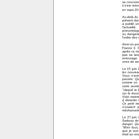
sa concurre
il s’est ret
en mars 201
Au-delà du 
présent dan
a publié un
l’actualit
pneumologu
ou dangere
l’ordre des
Ainsi on po
France 3. P
après ce mas
pas sa lan
entourage.
unes de ses
Le 15 juin 
les nouveau
Vous n’ave
pacsée. Que
comme on a
votre secré
"claqué la 
sur la bouc
Voici main
à ébranler 
Ce petit t
n’osaient 
méchanceté
Le 27 juin
Sarkozy de
danger. Qua
"M’en fous,
que je sois
était au cou