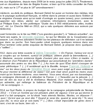
nte aux législatives, depuis mars 2008 (et le resta jusqu’en juillet 2017). Finalement,
rouvé en deuxième de liste de Brigitte Kuster, si bien qu’il fut réélu conseiller de Paris
e
e
4, mais sur le 17
et plus le 16
arrondissement !
médecin, au-delà du politique, Bernard Debré fut aussi un homme des médias, très
s le paysage audiovisuel français, et même dans la presse et aussi dans l’édition (il
e vingtaine d’essais ainsi qu’un traité d’urologie en quatre tomes), pour commenter
é, apporter ses idées, alerter sur certaines informations (notamment, avec le
e Philippe Even, le très polémique "Guide des 4 000 médicaments utiles, inutiles
ux", éd. Le Cherche Midi en 2012, qui a valu quelques déboires aux auteurs par
 médecins).
uvait l’entendre ou le lire sur RMC ("Les grandes gueules"), à "Valeurs actuelles", sur
génocide rwandais
armi ses sujets, le
, lui qui fut Ministre de la Coopération peu
sacre. Les chaînes adoraient l’inviter sur les plateaux de télévision car il ne laissait
gue dans sa poche. Son franc-parler créait toujours quelques remous dans son
 Pour terminer cette petite esquisse de Bernard Debré, je propose donc quelques-
 "saillies"…
Valérie Trierweiller
2012, dans une lettre ouverte à
:
« En France, l’amour est roi et
x couples qui se forment, surtout en politique, attirent plutôt la bienveillance. (…)
z, Madame, aucune existence légale d’autant plus que vous n’êtes ni mariée, ni
 dirait-on d’un Président de la République qui accumulerait les "premières dames"
ccumule des amies ou des flirts ? (…) Au nom de quoi l’État doit-il s’occuper de
François Hollande
tariat pléthorique ? (…) Il semblerait qu’à la Bastille, lorsque
a
Ségolène Royal
bise" sur les deux joues de
, vous avez exigé qu’il vous embrasse
he pour montrer la différence de statut ! Cet acte était sinon puéril du moins cruel.
tenant qu’en femme moderne, vous tweetez. Vous avez réussi, par vos bavardages,
la compagne électorale et à ridiculiser la France. (…) Taraudée par la jalousie. (…)
weet de rien du tout a été le révélateur, Madame, d’un malaise que les Français
pas admettre, qui mélange la faiblesse du Président de la République et la
 de sa compagne. »
.
 2014 sur Sud Radio, à propos du budget de la campagne présidentielle de Nicolas
 2012 :
« C’est un homme qui est pétulant, plein de vigueur. C’est ça qui donne le
nd il a fait campagne, on lui disait "mais attends Nicolas, Nicolas, on dépasse !".
 quoi ! Qu’est que ça veut dire ? Quand je serai élu, quand je serai élu ! Tu veux
 pas élu, tu veux que je sois battu ?" (…) Bon, c’était impossible de gérer, donc il
rant, c’est de sa faute, bien sûr. »
.