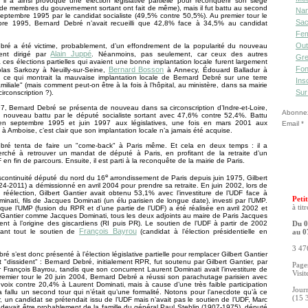
il a ainsi provoqué une élection législative partielle pour reconquérir son siège
e membres du gouvernement sortant ont fait de même), mais il fut battu au second
Nan
septembre 1995 par le candidat socialiste (49,5% contre 50,5%). Au premier tour le
Sac
re 1995, Bernard Debré n’avait recueilli que 42,8% face à 34,5% au candidat
Fe
Out
bré a été victime, probablement, d’un effondrement de la popularité du nouveau
Alain Juppé
ent dirigé par
. Néanmoins, pas seulement, car ceux des autres
Gre
 ces élections partielles qui avaient une bonne implantation locale furent largement
Fon
Bernard Bosson
olas Sarkozy à Neuilly-sur-Seine,
à Annecy, Édouard Balladur à
), ce qui montrait la mauvaise implantation locale de Bernard Debré sur une terre
Ins
miliale" (mais comment peut-on être à la fois à l’hôpital, au ministère, dans sa mairie
Sur
irconscription ?).
7, Bernard Debré se présenta de nouveau dans sa circonscription d’Indre-et-Loire,
Abonnez-
e nouveau battu par le député socialiste sortant avec 47,6% contre 52,4%. Battu
en septembre 1995 et juin 1997 aux législatives, une fois en mars 2001 aux
Email
 à Amboise, c’est clair que son implantation locale n’a jamais été acquise.
bré tenta de faire un "come-back" à Paris même. Et cela en deux temps : il a
erché à retrouver un mandat de député à Paris, en profitant de la retraite d’un
en fin de parcours. Ensuite, il est parti à la reconquête de la mairie de Paris.
e
scontinuité député du nord du 16
arrondissement de Paris depuis juin 1975, Gilbert
24-2011) a démissionné en avril 2004 pour prendre sa retraite. En juin 2002, lors de
 réélection, Gilbert Gantier avait obtenu 53,1% avec l’investiture de l’UDF face à
Petit
inati, fils de Jacques Dominati (un élu parisien de longue date), investi par l’UMP.
à tit
ue l’UMP (fusion du RPR et d’une partie de l’UDF) a été réalisée en avril 2002 et
 Gantier comme Jacques Dominati, tous les deux adjoints au maire de Paris Jacques
ient à l’origine des giscardiens (RI puis PR). Le soutien de l’UDF à partir de 2002
Du 0
François Bayrou
avant tout le soutien de
(candidat à l’élection présidentielle en
au 0
3 476
é s’est donc présenté à l’élection législative partielle pour remplacer Gilbert Gantier
 "dissident" : Bernard Debré, initialement RPR, fut soutenu par Gilbert Gantier, par
Pages
r François Bayrou, tandis que son concurrent Laurent Dominati avait l’investiture de
Visit
remier tour le 20 juin 2004, Bernard Debré a réussi son parachutage parisien avec
oix contre 20,4% à Laurent Dominati, mais à cause d’une très faible participation
Jour
 a fallu un second tour qui n’était qu’une formalité. Notons pour l’anecdote qu’à ce
(15 
r, un candidat se prétendait issu de l’UDF mais n’avait pas le soutien de l’UDF, Marc
i devait être probablement de la famille du général Paul Stehlin (1907-1975), député