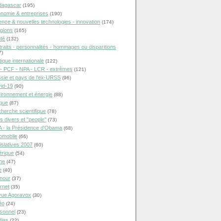
dagascar
(195)
nomie & entreprises
(190)
ence & nouvelles technologies - innovation
(174)
igions
(165)
té
(132)
traits - personnalités - hommages ou disparitions
7)
tique internationale
(122)
- PCF - NPA - LCR - extrêmes
(121)
sie et pays de l'ex-URSS
(96)
id-19
(90)
ironnement et énergie
(88)
ique
(87)
herche scientifique
(78)
ts divers et "people"
(73)
 - la Présidence d'Obama
(68)
omobile
(66)
islatives 2007
(60)
rique
(54)
ne
(47)
e
(40)
mour
(37)
ernet
(35)
ue Agoravox
(30)
éo
(24)
sonnel
(23)
ias
(22)