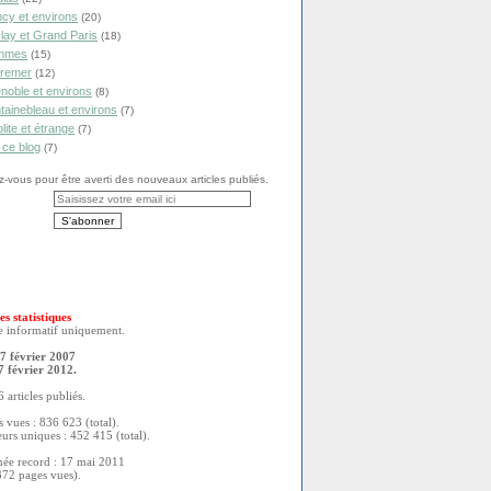
cy et environs
(20)
lay et Grand Paris
(18)
mmes
(15)
remer
(12)
noble et environs
(8)
tainebleau et environs
(7)
olite et étrange
(7)
 ce blog
(7)
vous pour être averti des nouveaux articles publiés.
es statistiques
re informatif uniquement.
7 février 2007
7 février 2012.
 articles publiés.
 vues : 836 623 (total).
eurs uniques : 452 415 (total).
née record : 17 mai 2011
372 pages vues).