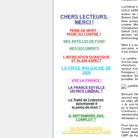
Lui-même m
(1912-1996
auteur de 
CHERS LECTEURS,
Robert Deb
frère jume
MERCI !
comme Mini
Constitutio
PEINE DE MORT :
Debré (191
POUR OU CONTRE ?
œuvres rel
(immunologi
MES ARTICLES DE FOND
Mais il y a
son père, vo
MES DOCUMENTS
il est d’ab
L'INTRICATION QUANTIQUE
La carrière
ET ALAIN ASPECT
encore aujou
chercheur, 
LA CRISE MALGACHE DE
service d’ur
F
Président
2009
membre de 
possible, bi
VIVE LA FRANCE !
LA FRANCE EST-ELLE
UN PAYS LIB
É
RAL ?
Bernard Deb
second sept
Le Traité de Lisbonne
en effet af
autoriserait-il
« Je suis f
la peine de mort ?
lui a répo
Continuez à
maintiend
11 SEPTEMBRRE 2001,
démission 
COMPLOT ?
Pour ses q
BAYROU RELANCE
Comité con
LE PROGRAMME NU
CL
AIRE
Selon Matt
É
UMP de Pari