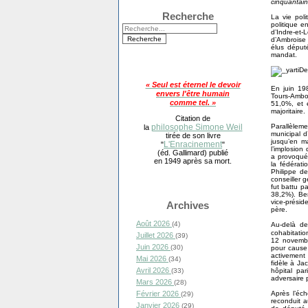
cinquantai
Recherche
La vie pol
politique e
d’Indre-et
d’Ambroise 
élus député
mandat.
« Seul est éternel le devoir
En juin 19
envers l'être humain
Tours-Amboi
comme tel. »
51,0%, et 
majoritaire.
Citation de
Parallèlem
philosophe Simone Weil
la
municipal d
tirée de son livre
jusqu’en m
L'Enracinement
"
"
l’implosion
(éd. Gallimard) publié
a provoqué 
en 1949 après sa mort.
la fédérat
Philippe de
conseiller 
fut battu p
38,2%). Be
vice-présid
Archives
père.
Août 2026
(4)
Au-delà de
cohabitati
Juillet 2026
(39)
12 novembr
Juin 2026
(30)
pour cause 
activement 
Mai 2026
(34)
fidèle à Ja
Avril 2026
hôpital pa
(33)
adversaire p
Mars 2026
(28)
Après l’éch
Février 2026
(29)
reconduit 
Janvier 2026
(29)