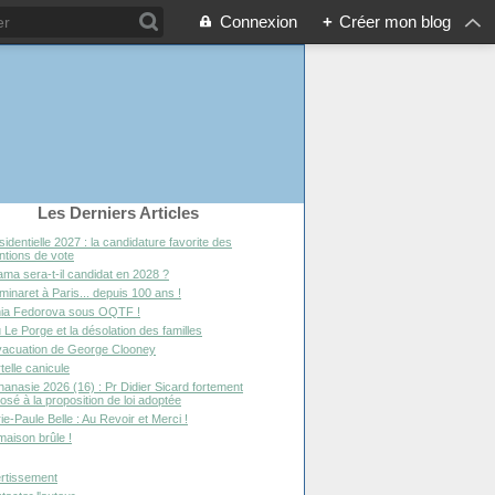
Connexion
+
Créer mon blog
Les Derniers Articles
sidentielle 2027 : la candidature favorite des
entions de vote
ma sera-t-il candidat en 2028 ?
minaret à Paris... depuis 100 ans !
ia Fedorova sous OQTF !
 Le Porge et la désolation des familles
vacuation de George Clooney
telle canicule
hanasie 2026 (16) : Pr Didier Sicard fortement
osé à la proposition de loi adoptée
ie-Paule Belle : Au Revoir et Merci !
maison brûle !
rtissement