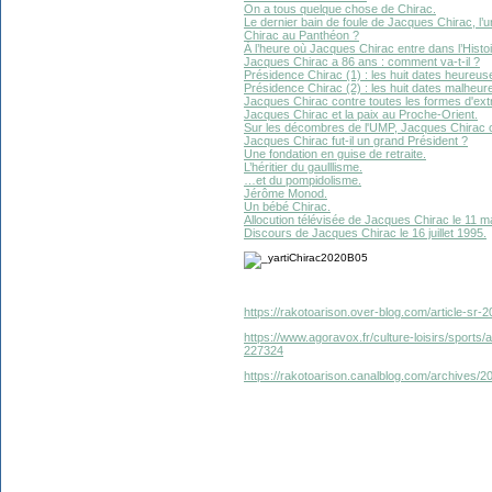
On a tous quelque chose de Chirac.
Le dernier bain de foule de Jacques Chirac, l’un
Chirac au Panthéon ?
À l’heure où Jacques Chirac entre dans l’Hist
Jacques Chirac a 86 ans : comment va-t-il ?
Présidence Chirac (1) : les huit dates heureus
Présidence Chirac (2) : les huit dates malheur
Jacques Chirac contre toutes les formes d'ext
Jacques Chirac et la paix au Proche-Orient.
Sur les décombres de l'UMP, Jacques Chirac 
Jacques Chirac fut-il un grand Président ?
Une fondation en guise de retraite.
L’héritier du gaulllisme.
…et du pompidolisme.
Jérôme Monod.
Un bébé Chirac.
Allocution télévisée de Jacques Chirac le 11 ma
Discours de Jacques Chirac le 16 juillet 1995.
https://rakotoarison.over-blog.com/article-sr-
https://www.agoravox.fr/culture-loisirs/sports/
227324
https://rakotoarison.canalblog.com/archives/