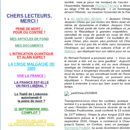
semble, mais je peux me tromper) de l’ancien 
Richard Ferrand
l’Assemblée Nationale
a dévoi
au siège n°99 de l’Hémicycle :
« un hommage 
devant l’Histoire, sut incarner l’essentiel de la Fr
CHERS LECTEURS,
en particulier déclaré
Il a
:
« Jacques Chirac 
MERCI !
Jacques Chirac qui par toutes ses fibres avait vécu
même de dynamisme et d’allant, Jacques Chira
siècle, il faisait partie de notre vie politique et,
PEINE DE MORT :
connu la République à grandes enjambées, 
POUR OU CONTRE ?
virevoltait de coup de gueule en coup de théât
Quelle santé ! Quelle vitalité ! Ce tourbillon d
MES ARTICLES DE FOND
autre Chirac, plus secret, plus profond. Un Chir
efforts, on n’est pas élu et réélu sans constanc
MES DOCUMENTS
l’Amérique, qui aimait les cultures d’Asie et 
Malraux
, qui déployait tout son talent pour ne sur
L'INTRICATION QUANTIQUE
ET ALAIN ASPECT
Et Richard Ferrand a poursuivi ainsi :
« Vous sa
le monde a été, est ou sera gaulliste". Aujourd
LA CRISE MALGACHE DE
que tout le monde a été, est ou sera chiraq
stratégie de l’initiative qui donnait le tourni
2009
Chirac nous a longtemps étourdis de son activi
recul du temps, ce qui constituait l’unité de l’
VIVE LA FRANCE !
la France et des Français, un puissant anc
républicain. »
. Provenant d’un ancien militant 
LA FRANCE EST-ELLE
plaisir à entendre à ceux qui, bien avant lui, av
UN PAYS LIB
É
RAL ?
temps.
Le Traité de Lisbonne
autoriserait-il
Transportons-nous chez les cyclistes, puisque
la peine de mort ?
terminé il y a quelques jours, le 20 septembre 
et avec l’émotion de l’annonce récente de sa dis
11 SEPTEMBRRE 2001,
Christian Prudhomme, avait confirmé le 15 octo
COMPLOT ?
e
(la 107
édition), l’étape la plus longue (218 kil
Initialement prévue le 9 juillet 2020, puis re
BAYROU RELANCE
septembre 2020, l’étape a commencé à Chauvig
LE PROGRAMME NU
CL
AIRE
É
jusqu’à Sarran, en Corrèze, avec un passage à
Raymond Poulidor
, lui aussi récemment décédé