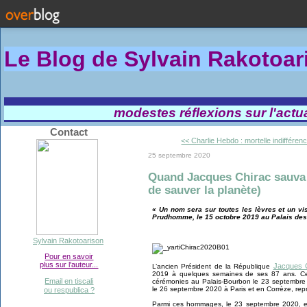
Le Blog de Sylvain Rakotoa
modestes réflexions sur l'actual
Contact
<< Charlie Hebdo : mortelle indifféren
25 septembre 2020
Quand Jacques Chirac sauva 
de sauver la planète)
« Un nom sera sur toutes les lèvres et un vi
Prudhomme, le 15 octobre 2019 au Palais des
Sylvain Rakotoarison
Pour en savoir
plus sur l'auteur...
Jacques 
L’ancien Président de la République
2019 à quelques semaines de ses 87 ans. Cet
Email en tiscali
cérémonies au Palais-Bourbon le 23 septembre 2
le 26 septembre 2020 à Paris et en Corrèze, repr
ou respublica ?
Parmi ces hommages, le 23 septembre 2020, en 