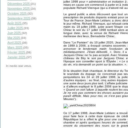
juillet 1998 pour
« administration et incitation 
Décembre 2025
(21)
mises en cause ont commencé à parler et à indiq
populaire Richard Virenque (qui a d’abord nié au 
Novembre 2025
(24)
Octobre 2025
(32)
Le grand public a alors découvert que tout u
prescription de produits dopants existait pour 
Septembre 2025
(38)
Tour de France Jean-Marie Leblanc a donc décid
Août 2025
(35)
le jour même. Richard Virenque, qui refusait cet
matin du 18 juillet 1998, juste avant l’étape co
Juillet 2025
(33)
Chirac le soir du 17 juillet 1998 tombait alors 
Juin 2025
(32)
longue date, avec la venue de Richard Viren
maîtresse des lieux, Bernadette Chirac.
Mai 2025
(33)
Avril 2025
Dans "Le Parisien" du 10 juillet 2020, Jean-Mar
(36)
de 1989 à 2006, a évoqué certains souvenirs 
Mars 2025
(35)
annoncer le lendemain matin l’exclusion de
médiatiquement. J’étais débordé. »
. Donc, il a
Février 2025
(38)
Jacques Chirac ne l’a pas accepté. Avec l’insis
Janvier 2025
(37)
château de Bity le soir par Jacques Chirac e
l’époque son conseiller sport à l’Élysée :
« Le c
du vin, m’a demandé un point sur la situation. »
.
In medio stat virtus.
Et la situation était chaotique, le directeur du To
le scandale du dopage ne concernait pas seul
perquisitions les 24 et 28 juillet 1998, la 
d’autres équipes : au final, cinq autres équipe
une autre deux jours plus tard. L’affaire judiciair
a d’ailleurs expliqué le 8 juillet 2008 que le dop
« Quand on voit l’allure à laquelle roulent les cou
Je ne vois pas comment les choses auraient pu 
paraît difficile. Mais pour moi, ce n’est pas gra
Minutes").
Ce 17 juillet 1998, Jean-Marie Leblanc a trouvé
pour faire face à cette dure épreuve de crédi
République lui a offert le gîte pour une courte 
chambre et après quelques heures de sommeil,
encore du crissement des roues sur le gravi