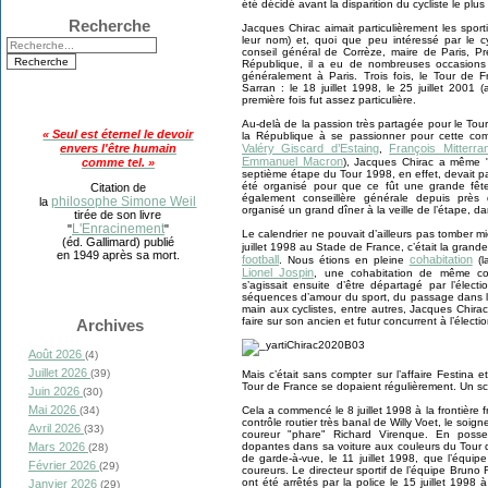
été décidé avant la disparition du cycliste le plu
Recherche
Jacques Chirac aimait particulièrement les sport
leur nom) et, quoi que peu intéressé par le c
conseil général de Corrèze, maire de Paris, Pr
République, il a eu de nombreuses occasions d
généralement à Paris. Trois fois, le Tour de 
Sarran : le 18 juillet 1998, le 25 juillet 2001 
première fois fut assez particulière.
Au-delà de la passion très partagée pour le Tou
« Seul est éternel le devoir
la République à se passionner pour cette compé
envers l'être humain
Valéry Giscard d’Estaing
François Mitterra
,
Emmanuel Macron
comme tel. »
), Jacques Chirac a même "
septième étape du Tour 1998, en effet, devait pas
été organisé pour que ce fût une grande fête
Citation de
également conseillère générale depuis près 
philosophe Simone Weil
la
organisé un grand dîner à la veille de l’étape, da
tirée de son livre
L'Enracinement
"
"
Le calendrier ne pouvait d’ailleurs pas tomber 
(éd. Gallimard) publié
juillet 1998 au Stade de France, c’était la grande
en 1949 après sa mort.
football
cohabitation
. Nous étions en pleine
(l
Lionel Jospin
, une cohabitation de même con
s’agissait ensuite d’être départagé par l’électi
séquences d’amour du sport, du passage dans le
main aux cyclistes, entre autres, Jacques Chirac
faire sur son ancien et futur concurrent à l’électio
Archives
Août 2026
(4)
Juillet 2026
(39)
Mais c’était sans compter sur l’affaire Festin
Tour de France se dopaient régulièrement. Un sc
Juin 2026
(30)
Mai 2026
(34)
Cela a commencé le 8 juillet 1998 à la frontière 
contrôle routier très banal de Willy Voet, le soign
Avril 2026
(33)
coureur "phare" Richard Virenque. En posse
Mars 2026
dopantes dans sa voiture aux couleurs du Tour d
(28)
de garde-à-vue, le 11 juillet 1998, que l’équi
Février 2026
(29)
coureurs. Le directeur sportif de l’équipe Bruno
ont été arrêtés par la police le 15 juillet 199
Janvier 2026
(29)