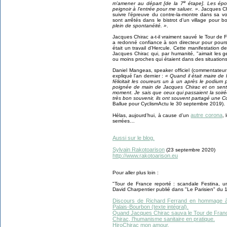
e
m’amener au départ [de la 7
étape]. Les épo
peignoir à l’entrée pour me saluer. »
. Jacques Ch
suivre l’épreuve du contre-la-montre dans sa vo
sont arrêtés dans le bistrot d’un village pour b
plein de spontanéité. »
.
Jacques Chirac a-t-il vraiment sauvé le Tour de Fr
a redonné confiance à son directeur pour poursu
était un travail d’Hercule. Cette manifestation 
Jacques Chirac qui, par humanité, "aimait les ge
ou moins proches qui étaient dans des situations
Daniel Mangeas, speaker officiel (commentateur
expliqué l’an dernier :
« Quand il était maire de 
félicitait les coureurs un à un après le podium 
poignée de main de Jacques Chirac et on sentai
moment. Je sais que ceux qui passaient la soiré
très bon souvenir, ils ont souvent partagé une Co
Ballue pour CyclismActu le 30 septembre 2019).
autre corona
Hélas, aujourd’hui, à cause d’un
,
serrées…
Aussi sur le blog.
Sylvain Rakotoarison
(23 septembre 2020)
http://www.rakotoarison.eu
Pour aller plus loin :
"Tour de France reporté : scandale Festina, u
David Charpentier publié dans "Le Parisien" du 10
Discours de Richard Ferrand en hommage à
Palais-Bourbon (texte intégral).
Quand Jacques Chirac sauva le Tour de Fra
Chirac, l’humanisme sanitaire en pratique.
HiroChirac mon amour.