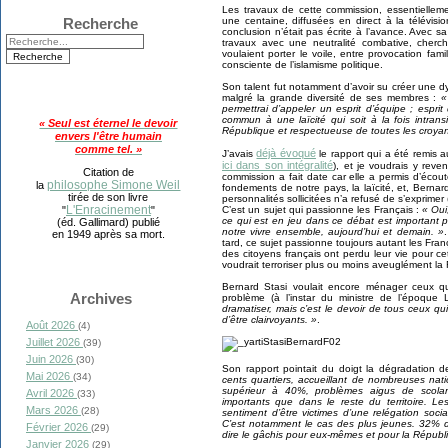
Les travaux de cette commission, essentiellem
une centaine, diffusées en direct à la télévisio
Recherche
conclusion n’était pas écrite à l’avance. Avec 
travaux avec une neutralité combative, cherc
voulaient porter le voile, entre provocation fa
consciente de l’islamisme politique.
Son talent fut notamment d’avoir su créer une 
malgré la grande diversité de ses membres :
«
permettrai d’appeler un esprit d’équipe ; espr
commun à une laïcité qui soit à la fois intrans
« Seul est éternel le devoir
République et respectueuse de toutes les croyan
envers l'être humain
comme tel. »
déjà évoqué
J’avais
le rapport qui a été remis 
ici dans son intégralité
), et je voudrais y reve
Citation de
commission a fait date car elle a permis d’écout
philosophe Simone Weil
la
fondements de notre pays, la laïcité, et, Bernar
tirée de son livre
personnalités sollicitées n’a refusé de s’exprime
L'Enracinement
C’est un sujet qui passionne les Français :
« Oui
"
"
ce qui est en jeu dans ce débat est important p
(éd. Gallimard) publié
notre vivre ensemble, aujourd’hui et demain. »
en 1949 après sa mort.
tard, ce sujet passionne toujours autant les Fran
des citoyens français ont perdu leur vie pour ce
voudrait terroriser plus ou moins aveuglément la
Bernard Stasi voulait encore ménager ceux qu
Archives
problème (à l’instar du ministre de l’époque 
dramatiser, mais c’est le devoir de tous ceux q
d’être clairvoyants. »
.
Août 2026
(4)
Juillet 2026
(39)
Juin 2026
(30)
Son rapport pointait du doigt la dégradation 
Mai 2026
(34)
cents quartiers, accueillant de nombreuses nati
supérieur à 40%, problèmes aigus de scolaris
Avril 2026
(33)
importants que dans le reste du territoire. Le
Mars 2026
(28)
sentiment d’être victimes d’une relégation soc
C’est notamment le cas des plus jeunes. 32% de
Février 2026
(29)
dire le gâchis pour eux-mêmes et pour la Républ
Janvier 2026
(29)