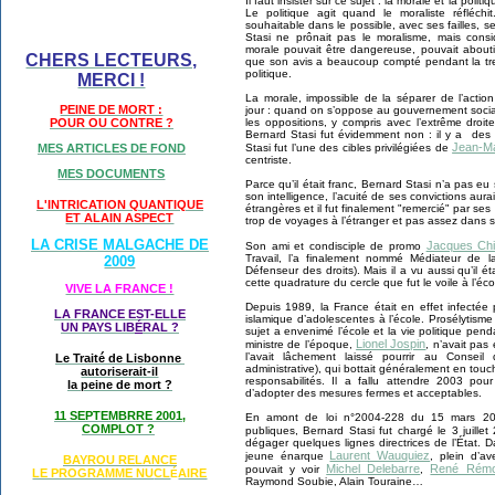
Il faut insister sur ce sujet : la morale et la poli
Le politique agit quand le moraliste réfléchit
souhaitable dans le possible, avec ses failles, s
Stasi ne prônait pas le moralisme, mais consi
morale pouvait être dangereuse, pouvait aboutir
CHERS LECTEURS,
que son avis a beaucoup compté pendant la trent
politique.
MERCI !
La morale, impossible de la séparer de l’action
PEINE DE MORT :
jour : quand on s’oppose au gouvernement socialo
les oppositions, y compris avec l’extrême dr
POUR OU CONTRE ?
Bernard Stasi fut évidemment non : il y a des l
Jean-Ma
Stasi fut l’une des cibles privilégiées de
MES ARTICLES DE FOND
centriste.
MES DOCUMENTS
Parce qu’il était franc, Bernard Stasi n’a pas eu
son intelligence, l’acuité de ses convictions auraie
L'INTRICATION QUANTIQUE
étrangères et il fut finalement "remercié" par ses 
ET ALAIN ASPECT
trop de voyages à l’étranger et pas assez dans sa
LA CRISE MALGACHE DE
Jacques Chi
Son ami et condisciple de promo
Travail, l’a finalement nommé Médiateur de 
2009
Défenseur des droits). Mais il a vu aussi qu’il é
cette quadrature du cercle que fut le voile à l’éco
VIVE LA FRANCE !
Depuis 1989, la France était en effet infectée 
LA FRANCE EST-ELLE
islamique d’adolescentes à l’école. Prosélytism
UN PAYS LIB
É
RAL ?
sujet a envenimé l’école et la vie politique pen
Lionel Jospin
ministre de l’époque,
, n’avait pas 
l’avait lâchement laissé pourrir au Conseil 
Le Traité de Lisbonne
administrative), qui bottait généralement en touc
autoriserait-il
responsabilités. Il a fallu attendre 2003 po
la peine de mort ?
d’adopter des mesures fermes et acceptables.
11 SEPTEMBRRE 2001,
En amont de loi n°2004-228 du 15 mars 2004
COMPLOT ?
publiques, Bernard Stasi fut chargé le 3 juill
dégager quelques lignes directrices de l’État. 
Laurent Wauquiez
jeune énarque
, plein d’av
BAYROU RELANCE
Michel Delebarre
René Rém
pouvait y voir
,
LE PROGRAMME NU
CL
AIRE
É
Raymond Soubie, Alain Touraine…