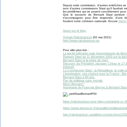
Depuis cette commission, d’autres embûches se s
sont d’autres commissions Stasi qu’il faudrait m
les problèmes qui se posent concrètement pour d
Que le souvenir de Bernard Stasi perdure 
s’accompagner, pour être respectée, d’une d
merci
fondent notre cohésion nationale. Encore
Aussi sur le blog.
Sylvain Rakotoarison
(02 mai 2021)
http://www.rakotoarison.eu
Pour aller plus loin :
La laïcité tolérante mais intransigeante de Bern
Rapport Stasi du 11 décembre 2003 sur la laïci
Bernard Stasi et la peine de mort.
Discours du Président Jacques Chirac le 17 dé
intégral).
La Commission Stasi : la République, le voile i
L’immigration, une chance pour la France : Bern
Bernard Stasi a 80 ans.
Pas de politique sans morale.
Merci Bernard !
Hommage de François Bayrou à Bernard Stasi 
https://rakotoarison.over-blog.com/article-sr-
https://www.agoravox.fr/actualites/politique/art
http://rakotoarison.canalblog.com/archives/2