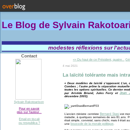
Le Blog de Sylvain Rakotoa
modestes réflexions sur l'actual
Contact
<< Du haut de ce Président, quatre...
Gé
4 mai 2021
La laïcité tolérante mais int
« Deux modèles de laïcité s’opposent. L’un, c
Combes ; l’autre prône la séparation mutuelle 
toutes les options spirituelles. Ce dernier mod
Jean 
par Aristide Briand, Jules Ferry et
décembre 2003).
Sylvain Rakotoarison
Pour en savoir
plus sur l'auteur...
Bernard Stasi
L’ancien ministre centriste
est mor
maladie, à quelques semaines de ses 81 ans. P
Email en tiscali
était simple, convivial, sans chichi, mais il était 
ou respublica ?
boussole de la morale politique
une
.