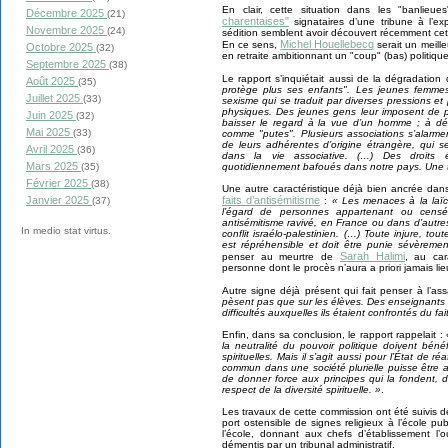
En clair, cette situation dans les "banlieu
Décembre 2025
(21)
charentaises"
signataires d’une tribune à l’exp
Novembre 2025
(24)
sédition semblent avoir découvert récemment cet
Michel Houellebecq
En ce sens,
serait un meille
Octobre 2025
(32)
en retraite ambitionnant un "coup" (bas) politique
Septembre 2025
(38)
Le rapport s’inquiétait aussi de la dégradation
Août 2025
(35)
protège plus ses enfants". Les jeunes femmes
Juillet 2025
(33)
sexisme qui se traduit par diverses pressions e
physiques. Des jeunes gens leur imposent de 
Juin 2025
(32)
baisser le regard à la vue d’un homme ; à déf
Mai 2025
(33)
comme "putes". Plusieurs associations s’alarm
de leurs adhérentes d’origine étrangère, qui se
Avril 2025
(36)
dans la vie associative. (…) Des droits 
Mars 2025
quotidiennement bafoués dans notre pays. Une te
(35)
Février 2025
(38)
Une autre caractéristique déjà bien ancrée dan
faits d’antisémitisme
Janvier 2025
:
« Les menaces à la laïc
(37)
l’égard de personnes appartenant ou censé
antisémitisme ravivé, en France ou dans d’autre
In medio stat virtus.
conflit israélo-palestinien. (…) Toute injure, to
est répréhensible et doit être punie sévèremen
Sarah Halimi
penser au meurtre de
, au car
personne dont le procès n’aura a priori jamais lie
Autre signe déjà présent qui fait penser à l’as
pèsent pas que sur les élèves. Des enseignants 
difficultés auxquelles ils étaient confrontés du fa
Enfin, dans sa conclusion, le rapport rappelait :
la neutralité du pouvoir politique doivent béné
spirituelles. Mais il s’agit aussi pour l’État de ré
commun dans une société plurielle puisse être as
de donner force aux principes qui la fondent, de
respect de la diversité spirituelle. »
.
Les travaux de cette commission ont été suivis de
port ostensible de signes religieux à l’école pu
l’école, donnant aux chefs d’établissement l’out
démentis par un tribunal administratif.