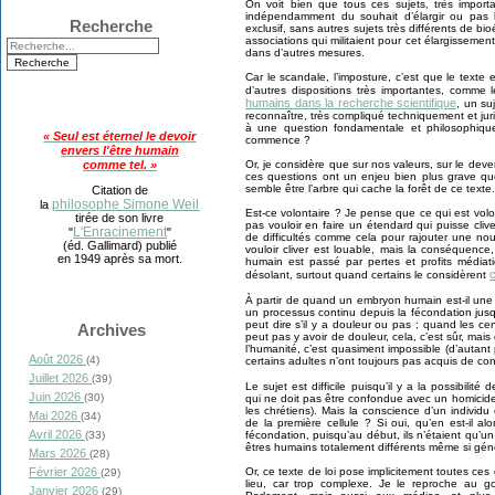
On voit bien que tous ces sujets, très importa
indépendamment du souhait d’élargir ou pas 
Recherche
exclusif, sans autres sujets très différents de bi
associations qui militaient pour cet élargisseme
dans d’autres mesures.
Car le scandale, l’imposture, c’est que le texte
d’autres dispositions très importantes, comme 
humains dans la recherche scientifique
, un su
reconnaître, très compliqué techniquement et juri
à une question fondamentale et philosophiqu
« Seul est éternel le devoir
commence ?
envers l'être humain
comme tel. »
Or, je considère que sur nos valeurs, sur le de
ces questions ont un enjeu bien plus grave q
semble être l’arbre qui cache la forêt de ce texte.
Citation de
philosophe Simone Weil
la
Est-ce volontaire ? Je pense que ce qui est vol
tirée de son livre
pas vouloir en faire un étendard qui puisse cli
L'Enracinement
"
"
de difficultés comme cela pour rajouter une nou
(éd. Gallimard) publié
vouloir cliver est louable, mais la conséquence
en 1949 après sa mort.
humain est passé par pertes et profits médiat
désolant, surtout quand certains le considèrent
À partir de quand un embryon humain est-il un
un processus continu depuis la fécondation jus
peut dire s’il y a douleur ou pas ; quand les c
Archives
peut pas y avoir de douleur, cela, c’est sûr, mais 
l’humanité, c’est quasiment impossible (d’autant
Août 2026
(4)
certains adultes n’ont toujours pas acquis de co
Juillet 2026
(39)
Le sujet est difficile puisqu’il y a la possibilité 
Juin 2026
(30)
qui ne doit pas être confondue avec un homicid
les chrétiens). Mais la conscience d’un individu 
Mai 2026
(34)
de la première cellule ? Si oui, qu’en est-il 
Avril 2026
(33)
fécondation, puisqu’au début, ils n’étaient qu’u
êtres humains totalement différents même si gén
Mars 2026
(28)
Février 2026
Or, ce texte de loi pose implicitement toutes ces
(29)
lieu, car trop complexe. Je le reproche au go
Janvier 2026
(29)