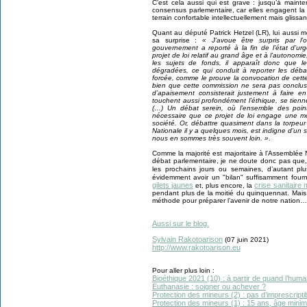
C’est cela aussi qui est grave : jusqu’à mainte
consensus parlementaire, car elles engagent la 
terrain confortable intellectuellement mais glissan
Quant au député Patrick Hetzel (LR), lui aussi me
sa surprise :
« J’avoue être surpris par l’o
gouvernement a reporté à la fin de l’état d’ur
projet de loi relatif au grand âge et à l’autonomie
les sujets de fonds, il apparaît donc que l
dégradées, ce qui conduit à reporter les déb
forcée, comme le prouve la convocation de cett
bien que cette commission ne sera pas conclus
d’apaisement consisterait justement à faire e
touchent aussi profondément l’éthique, se tien
(…) Un débat serein, où l’ensemble des point
nécessaire que ce projet de loi engage une mo
société. Or, débattre quasiment dans la torpeur
Nationale il y a quelques mois, est indigne d’un su
nous en sommes très souvent loin. »
.
Comme la majorité est majoritaire à l’Assemblée 
débat parlementaire, je ne doute donc pas que
les prochains jours ou semaines, d’autant pl
évidemment avoir un "bilan" suffisamment four
gilets jaunes
crise sanitaire
et, plus encore, la
pendant plus de la moitié du quinquennat. Mais
méthode pour préparer l’avenir de notre nation…
Aussi sur le blog.
Sylvain Rakotoarison
(07 juin 2021)
http://www.rakotoarison.eu
Pour aller plus loin :
Bioéthique 2021 (10) : à partir de quand l’hu
Euthanasie : soigner ou achever ?
Protection des mineurs (2) : pas d’imprescriptibi
Protection des mineurs (1) : 15 ans, âge mini