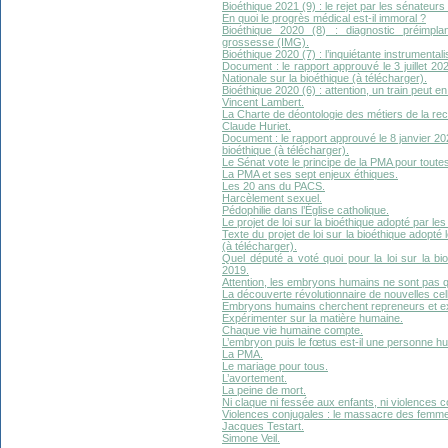
Bioéthique 2021 (9) : le rejet par les sénateur
En quoi le progrès médical est-il immoral ?
Bioéthique 2020 (8) : diagnostic préimplan
grossesse (IMG).
Bioéthique 2020 (7) : l’inquiétante instrumentali
Document : le rapport approuvé le 3 juillet 2
Nationale sur la bioéthique (à télécharger).
Bioéthique 2020 (6) : attention, un train peut e
Vincent Lambert.
La Charte de déontologie des métiers de la rec
Claude Huriet.
Document : le rapport approuvé le 8 janvier 2
bioéthique (à télécharger).
Le Sénat vote le principe de la PMA pour toute
La PMA et ses sept enjeux éthiques.
Les 20 ans du PACS.
Harcèlement sexuel.
Pédophilie dans l’Église catholique.
Le projet de loi sur la bioéthique adopté par le
Texte du projet de loi sur la bioéthique adopt
(à télécharger).
Quel député a voté quoi pour la loi sur la b
2019.
Attention, les embryons humains ne sont pas q
La découverte révolutionnaire de nouvelles ce
Embryons humains cherchent repreneurs et e
Expérimenter sur la matière humaine.
Chaque vie humaine compte.
L’embryon puis le fœtus est-il une personne h
La PMA.
Le mariage pour tous.
L’avortement.
La peine de mort.
Ni claque ni fessée aux enfants, ni violences c
Violences conjugales : le massacre des femme
Jacques Testart.
Simone Veil.