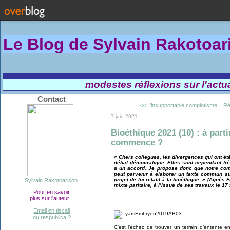
Le Blog de Sylvain Rakotoa
modestes réflexions sur l'actual
Contact
<< L’insupportable complotisme...
Ré
7 juin 2021
Bioéthique 2021 (10) : à part
commence ?
« Chers collègues, les divergences qui ont ét
débat démocratique. Elles sont cependant tr
à un accord. Je propose donc que notre comm
peut parvenir à élaborer un texte commun su
projet de loi relatif à la bioéthique. » (Agnè
Sylvain Rakotoarison
mixte paritaire, à l’issue de ses travaux le 17 
Pour en savoir
plus sur l'auteur...
Email en tiscali
ou respublica ?
C’est l’échec de trouver un terrain d’entente e