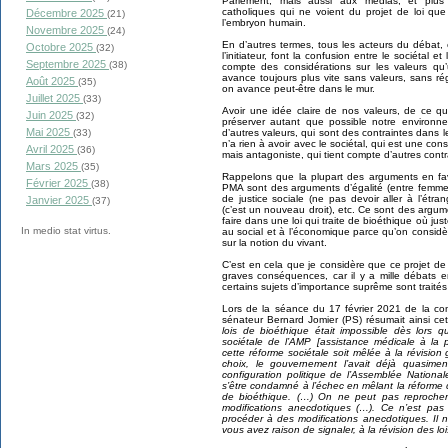
Parlement, mais aussi aux médias, et plus e
catholiques qui ne voient du projet de loi que
Décembre 2025
(21)
l’embryon humain.
Novembre 2025
(24)
En d’autres termes, tous les acteurs du débat,
Octobre 2025
(32)
l’initiateur, font la confusion entre le sociétal e
Septembre 2025
(38)
compte des considérations sur les valeurs qu
avance toujours plus vite sans valeurs, sans r
Août 2025
(35)
on avance peut-être dans le mur.
Juillet 2025
(33)
Avoir une idée claire de nos valeurs, de ce qu
Juin 2025
(32)
préserver autant que possible notre environnem
Mai 2025
(33)
d’autres valeurs, qui sont des contraintes dans l
n’a rien à avoir avec le sociétal, qui est une co
Avril 2025
(36)
mais antagoniste, qui tient compte d’autres cont
Mars 2025
(35)
Rappelons que la plupart des arguments en fav
Février 2025
(38)
PMA sont des arguments d’égalité (entre femm
de justice sociale (ne pas devoir aller à l’étra
Janvier 2025
(37)
(c’est un nouveau droit), etc. Ce sont des argume
faire dans une loi qui traite de bioéthique où j
In medio stat virtus.
au social et à l’économique parce qu’on considèr
sur la notion du vivant.
C’est en cela que je considère que ce projet de 
graves conséquences, car il y a mille débats e
certains sujets d’importance suprême sont traités
Lors de la séance du 17 février 2021 de la com
sénateur Bernard Jomier (PS) résumait ainsi ce
lois de bioéthique était impossible dès lors qu’
sociétale de l’AMP [assistance médicale à la 
cette réforme sociétale soit mêlée à la révision
choix, le gouvernement l’avait déjà quasim
configuration politique de l’Assemblée Nationa
s’être condamné à l’échec en mêlant la réforme d
de bioéthique. (…) On ne peut pas reproche
modifications anecdotiques (…). Ce n’est pa
procéder à des modifications anecdotiques. Il n
vous avez raison de signaler, à la révision des lo