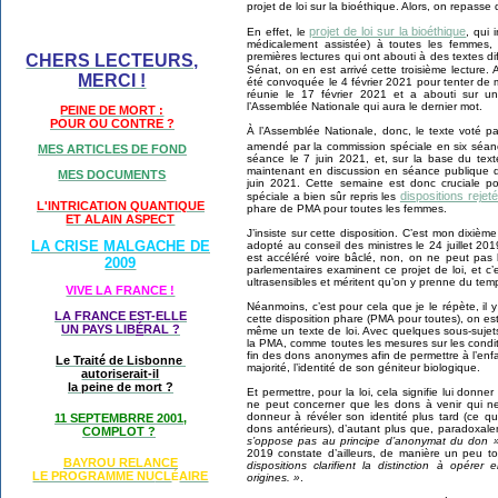
projet de loi sur la bioéthique. Alors, on repasse
projet de loi sur la bioéthique
En effet, le
, qui 
médicalement assistée) à toutes les femmes,
premières lectures qui ont abouti à des textes d
CHERS LECTEURS,
Sénat, on en est arrivé cette troisième lecture
MERCI !
été convoquée le 4 février 2021 pour tenter de m
réunie le 17 février 2021 et a abouti sur un 
l’Assemblée Nationale qui aura le dernier mot.
PEINE DE MORT :
POUR OU CONTRE ?
À l’Assemblée Nationale, donc, le texte voté p
amendé par la commission spéciale en six séan
MES ARTICLES DE FOND
séance le 7 juin 2021, et, sur la base du tex
maintenant en discussion en séance publique d
MES DOCUMENTS
juin 2021. Cette semaine est donc cruciale po
dispositions rejet
spéciale a bien sûr repris les
L'INTRICATION QUANTIQUE
phare de PMA pour toutes les femmes.
ET ALAIN ASPECT
J’insiste sur cette disposition. C’est mon dixième
LA CRISE MALGACHE DE
adopté au conseil des ministres le 24 juillet 2
est accéléré voire bâclé, non, on ne peut pas l
2009
parlementaires examinent ce projet de loi, et c
ultrasensibles et méritent qu’on y prenne du tem
VIVE LA FRANCE !
Néanmoins, c’est pour cela que je le répète, il 
LA FRANCE EST-ELLE
cette disposition phare (PMA pour toutes), on est
UN PAYS LIB
É
RAL ?
même un texte de loi. Avec quelques sous-sujets
la PMA, comme toutes les mesures sur les condit
fin des dons anonymes afin de permettre à l’enfa
Le Traité de Lisbonne
majorité, l’identité de son géniteur biologique.
autoriserait-il
la peine de mort ?
Et permettre, pour la loi, cela signifie lui donner
ne peut concerner que les dons à venir qui ne
donneur à révéler son identité plus tard (ce qu
11 SEPTEMBRRE 2001,
dons antérieurs), d’autant plus que, paradoxal
COMPLOT ?
s’oppose pas au principe d’anonymat du don 
2019 constate d’ailleurs, de manière un peu t
BAYROU RELANCE
dispositions clarifient la distinction à opér
LE PROGRAMME NU
CL
AIRE
É
origines. »
.