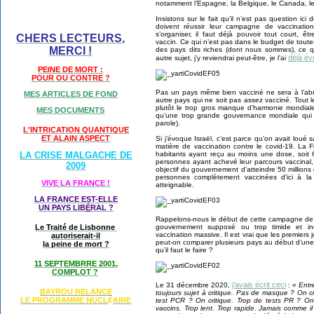
notamment l’Espagne, la Belgique, le Canada, le C
Insistons sur le fait qu’il n’est pas question i
doivent réussir leur campagne de vaccination
s’organiser, il faut déjà pouvoir tout court, 
CHERS LECTEURS,
vaccin. Ce qui n’est pas dans le budget de toutes
MERCI !
des pays dits riches (dont nous sommes), ce qu
déjà év
autre sujet, j’y reviendrai peut-être, je l’ai
PEINE DE MORT :
POUR OU CONTRE ?
Pas un pays même bien vacciné ne sera à l’abri
MES ARTICLES DE FOND
autre pays qui ne soit pas assez vacciné. Tout 
plutôt le trop gros manque d’harmonie mondiale 
MES DOCUMENTS
qu’une trop grande gouvernance mondiale qui n
parole).
L'INTRICATION QUANTIQUE
ET ALAIN ASPECT
Si j’évoque Israël, c’est parce qu’on avait loué
matière de vaccination contre le covid-19. L
habitants ayant reçu au moins une dose, soit 
LA CRISE MALGACHE DE
personnes ayant achevé leur parcours vaccinal,
2009
objectif du gouvernement d’atteindre 50 million
personnes complètement vaccinées d’ici à l
VIVE LA FRANCE !
atteignable.
LA FRANCE EST-ELLE
UN PAYS LIB
É
RAL ?
Rappelons-nous le début de cette campagne de v
gouvernement supposé ou trop timide et in
Le Traité de Lisbonne
vaccination massive. Il est vrai que les premier
autoriserait-il
peut-on comparer plusieurs pays au début d’une ac
la peine de mort ?
qu’il faut le faire ?
11 SEPTEMBRRE 2001,
COMPLOT ?
j’avais écrit ceci
Le 31 décembre 2020,
:
« Entre
BAYROU RELANCE
toujours sujet à critique. Pas de masque ? On c
LE PROGRAMME NU
CL
AIRE
test PCR ? On critique. Trop de tests PR ? On
É
vaccins. Trop lent. Trop rapide. Jamais comme il 