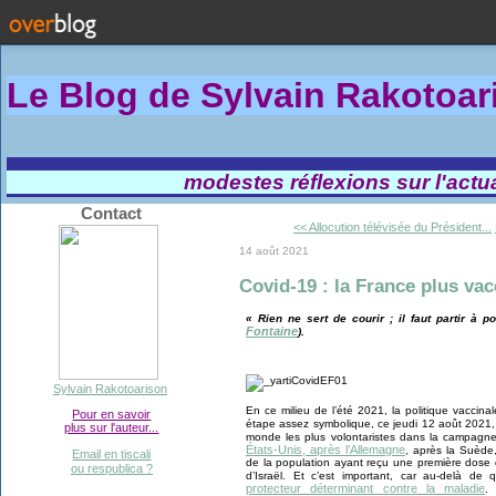
Le Blog de Sylvain Rakotoa
modestes réflexions sur l'actual
Contact
<< Allocution télévisée du Président...
14 août 2021
Covid-19 : la France plus vac
« Rien ne sert de courir ; il faut partir à po
Fontaine
).
Sylvain Rakotoarison
En ce milieu de l’été 2021, la politique vaccin
Pour en savoir
étape assez symbolique, ce jeudi 12 août 2021
plus sur l'auteur...
monde les plus volontaristes dans la campagne
États-Unis, après l’Allemagne
, après la Suède,
Email en tiscali
de la population ayant reçu une première dose d
ou respublica ?
d’Israël. Et c’est important, car au-delà d
protecteur déterminant contre la maladie
.