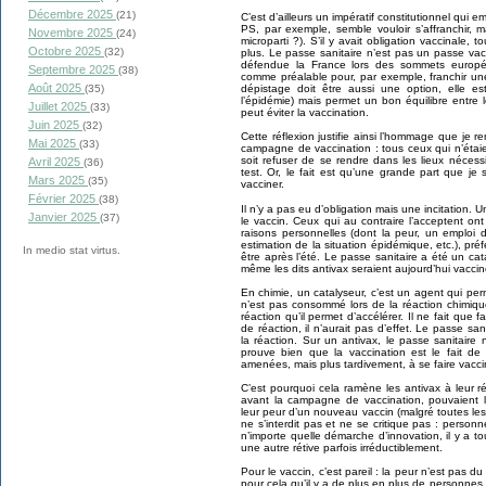
Décembre 2025
(21)
C’est d’ailleurs un impératif constitutionnel qui e
PS, par exemple, semble vouloir s’affranchir, m
Novembre 2025
(24)
microparti ?). S’il y avait obligation vaccinale, 
Octobre 2025
(32)
plus. Le passe sanitaire n’est pas un passe vacc
défendue la France lors des sommets europée
Septembre 2025
(38)
comme préalable pour, par exemple, franchir une
Août 2025
dépistage doit être aussi une option, elle e
(35)
l’épidémie) mais permet un bon équilibre entre le
Juillet 2025
(33)
peut éviter la vaccination.
Juin 2025
(32)
Cette réflexion justifie ainsi l’hommage que je 
Mai 2025
(33)
campagne de vaccination : tous ceux qui n’étaie
soit refuser de se rendre dans les lieux nécessi
Avril 2025
(36)
test. Or, le fait est qu’une grande part que je 
Mars 2025
(35)
vacciner.
Février 2025
(38)
Il n’y a pas eu d’obligation mais une incitation. 
Janvier 2025
(37)
le vaccin. Ceux qui au contraire l’acceptent on
raisons personnelles (dont la peur, un emploi
estimation de la situation épidémique, etc.), pré
In medio stat virtus.
être après l’été. Le passe sanitaire a été un ca
même les dits antivax seraient aujourd’hui vaccin
En chimie, un catalyseur, c’est un agent qui pe
n’est pas consommé lors de la réaction chimique
réaction qu’il permet d’accélérer. Il ne fait que fa
de réaction, il n’aurait pas d’effet. Le passe sani
la réaction. Sur un antivax, le passe sanitaire 
prouve bien que la vaccination est le fait de
amenées, mais plus tardivement, à se faire vacci
C’est pourquoi cela ramène les antivax à leur r
avant la campagne de vaccination, pouvaient l
leur peur d’un nouveau vaccin (malgré toutes les
ne s’interdit pas et ne se critique pas : perso
n’importe quelle démarche d’innovation, il y a t
une autre rétive parfois irréductiblement.
Pour le vaccin, c’est pareil : la peur n’est pas 
pour cela qu’il y a de plus en plus de personnes 