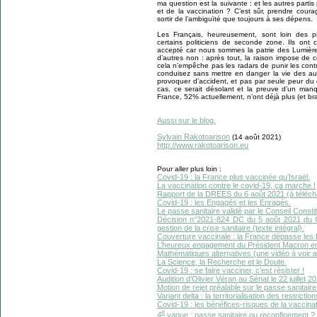
ma question est la suivante : et les autres partis
et de la vaccination ? C’est sûr, prendre cour
sortir de l’ambiguïté que toujours à ses dépens.
Les Français, heureusement, sont loin des pr
certains politiciens de seconde zone. Ils ont c
accepté car nous sommes la patrie des Lumière
d’autres non : après tout, la raison impose de 
cela n’empêche pas les radars de punir les cont
conduisez sans mettre en danger la vie des aut
provoquer d’accident, et pas par seule peur du 
cas, ce serait désolant et la preuve d’un ma
France, 52% actuellement, n’ont déjà plus (et br
Aussi sur le blog.
Sylvain Rakotoarison
(14 août 2021)
http://www.rakotoarison.eu
Pour aller plus loin :
Covid-19 : la France plus vaccinée qu’Israël.
La vaccination contre le covid-19, ça marche !
Rapport de la DREES du 6 août 2021 (à téléch
Covid-19 : les Engagés et les Enragés.
Le passe sanitaire validé par le Conseil Constit
Décision n°2021-824 DC du 5 août 2021 du Cons
gestion de la crise sanitaire (texte intégral).
Couverture vaccinale : la France dépasse les É
L’heureux engagement du Président Macron en 
Mathématiques alternatives (une vidéo à voir 
La Science, la Recherche et le Doute.
Covid-19 : se faire vacciner, c’est résister !
Audition d’Olivier Véran au Sénat le 22 juillet 2
Motion de rejet préalable sur le passe sanitaire l
Variant delta : la territorialisation des restrictio
Covid-19 : les bénéfices-risques de la vaccina
e
4
vague : passe sanitaire ou reconfinement ?