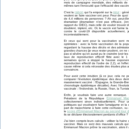
mois de campagne mondiale, des milliards de d
mêmes tant l’innocuité que l’efficacité des vaccin
raison
peur
C’est la
qui l’a emporté sur la
: géné
veulent se faire vacciner ont peur. Peur de quoi
de 4,4 millions de personnes ? Ah oui, peut-êtr
dramatiser (dramatiser n’est pas efficace, j’
rapport du GIEC), mais celle de vouloir trouver d
doublent, triplent, etc. Or, le vaccin est l’arme l
contre le covid-19 disponible actuellement, 
incontestablement.
Et ceux qui sont pour la vaccination sont m
optimistes : avec la forte vaccination de la pop
regardant la hausse des décès et des admissio
grandes chances (je veux rester prudent, on ne s
pas si sévère qu’on aurait pu le craindre (voir les
taux de reproduction effectif flirte avec le 1
semaines qu’on a stoppé la hausse exponen
reproduction effectif de l’ordre de 2,2), et l’eff
cause même si cela nécessite des études plus a
convaincre.
Pour avoir cette intuition (à ce jour, cela ne pe
comparer l’évolution épidémique des deux dern
massivement vacciné : l’Espagne, la Grande-Breta
chronologie épidémique décalée). Avec l’évoluti
vaccinale : l’Indonésie, la Russie, l’Iran, la Tunisie
Enfin, je voudrais faire une autre remarque. 
Emmanuel Mac
Président de la République
collectivement sinon individuellement. Pour
politiques qui voudraient faire l’amalgame et la 
part de masochisme à faire cette confusion, vu
score d’Emmanuel Macron au second tour de l
le
ils se déclarer électoralement perdants d’office ?
J’ai bien compris leurs calculs : utiliser la ha
vacciner. Mais ce sont des mauvais calculs qui
Emmanuel Macron prône la vaccination, alors il 