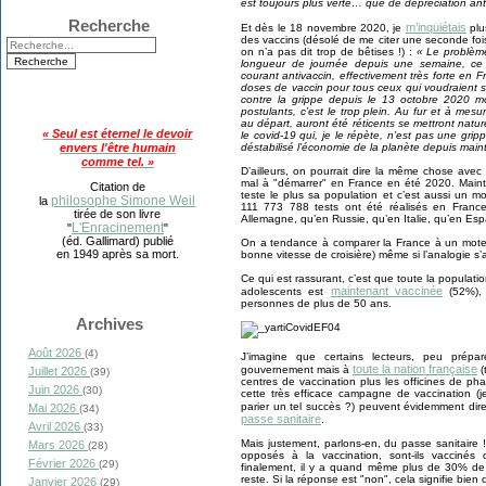
est toujours plus verte… que de dépréciation anti
Recherche
m’inquiétais
Et dès le 18 novembre 2020, je
plu
des vaccins (désolé de me citer une seconde fois, 
on n’a pas dit trop de bêtises !) :
« Le problème
longueur de journée depuis une semaine, ce n
courant antivaccin, effectivement très forte en F
doses de vaccin pour tous ceux qui voudraient se
contre la grippe depuis le 13 octobre 2020 m
postulants, c’est le trop plein. Au fur et à mesu
au départ, auront été réticents se mettront natur
« Seul est éternel le devoir
le covid-19 qui, je le répète, n’est pas une gr
déstabilisé l’économie de la planète depuis main
envers l'être humain
comme tel. »
D’ailleurs, on pourrait dire la même chose avec
mal à "démarrer" en France en été 2020. Maint
Citation de
teste le plus sa population et c’est aussi un 
philosophe Simone Weil
la
111 773 788 tests ont été réalisés en France,
tirée de son livre
Allemagne, qu’en Russie, qu’en Italie, qu’en Es
L'Enracinement
"
"
(éd. Gallimard) publié
On a tendance à comparer la France à un moteur
en 1949 après sa mort.
bonne vitesse de croisière) même si l’analogie s’
Ce qui est rassurant, c’est que toute la populati
maintenant vaccinée
adolescents est
(52%), 
personnes de plus de 50 ans.
Archives
Août 2026
(4)
J’imagine que certains lecteurs, peu pré
toute la nation française
gouvernement mais à
(
Juillet 2026
(39)
centres de vaccination plus les officines de ph
Juin 2026
(30)
cette très efficace campagne de vaccination (je
parier un tel succès ?) peuvent évidemment dir
Mai 2026
(34)
passe sanitaire
.
Avril 2026
(33)
Mais justement, parlons-en, du passe sanitaire 
Mars 2026
(28)
opposés à la vaccination, sont-ils vacciné
Février 2026
(29)
finalement, il y a quand même plus de 30% de 
reste. Si la réponse est "non", cela signifie bien q
Janvier 2026
(29)