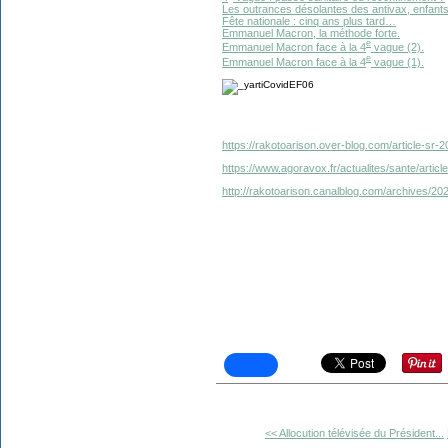
Les outrances désolantes des antivax, enfants 
Fête nationale : cinq ans plus tard…
Emmanuel Macron, la méthode forte.
e
Emmanuel Macron face à la 4
vague (2).
e
Emmanuel Macron face à la 4
vague (1).
https://rakotoarison.over-blog.com/article-sr-
https://www.agoravox.fr/actualites/sante/artic
http://rakotoarison.canalblog.com/archives/2
<< Allocution télévisée du Président...