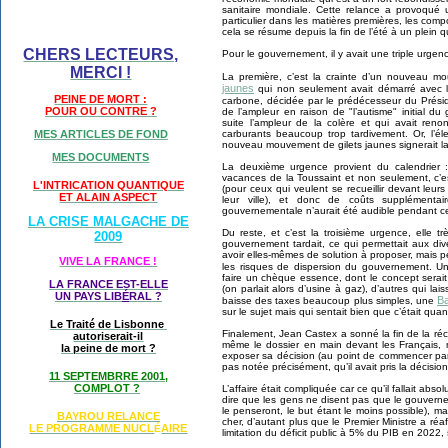
sanitaire mondiale. Cette relance a provoqué
particulier dans les matières premières, les comp
cela se résume depuis la fin de l’été à un plein 
CHERS LECTEURS,
Pour le gouvernement, il y avait une triple urgenc
MERCI !
La première, c’est la crainte d’un nouveau 
jaunes
qui non seulement avait démarré avec l’
PEINE DE MORT :
carbone, décidée par le prédécesseur du Prés
POUR OU CONTRE ?
de l’ampleur en raison de "l’autisme" initial d
suite l’ampleur de la colère et qui avait ren
carburants beaucoup trop tardivement. Or, l’él
MES ARTICLES DE FOND
nouveau mouvement de gilets jaunes signerait la
MES DOCUMENTS
La deuxième urgence provient du calendrier 
vacances de la Toussaint et non seulement, c’e
L'INTRICATION QUANTIQUE
(pour ceux qui veulent se recueillir devant leu
ET ALAIN ASPECT
leur ville), et donc de coûts supplémenta
gouvernementale n’aurait été audible pendant ce
LA CRISE MALGACHE DE
Du reste, et c’est la troisième urgence, elle t
2009
gouvernement tardait, ce qui permettait aux div
avoir elles-mêmes de solution à proposer, mais pe
VIVE LA FRANCE !
les risques de dispersion du gouvernement. 
faire un chèque essence, dont le concept serai
LA FRANCE EST-ELLE
(on parlait alors d’usine à gaz), d’autres qui laiss
UN PAYS LIB
É
RAL ?
Ba
baisse des taxes beaucoup plus simples, une
sur le sujet mais qui sentait bien que c’était qu
Le Traité de Lisbonne
Finalement, Jean Castex a sonné la fin de la réc
autoriserait-il
même le dossier en main devant les Français, 
la peine de mort ?
exposer sa décision (au point de commencer par 
pas notée précisément, qu’il avait pris la décisio
11 SEPTEMBRRE 2001,
COMPLOT ?
L’affaire était compliquée car ce qu’il fallait absol
dire que les gens ne disent pas que le gouverne
le penseront, le but étant le moins possible), 
BAYROU RELANCE
cher, d’autant plus que le Premier Ministre a ré
LE PROGRAMME NU
CL
AIRE
É
limitation du déficit public à 5% du PIB en 202