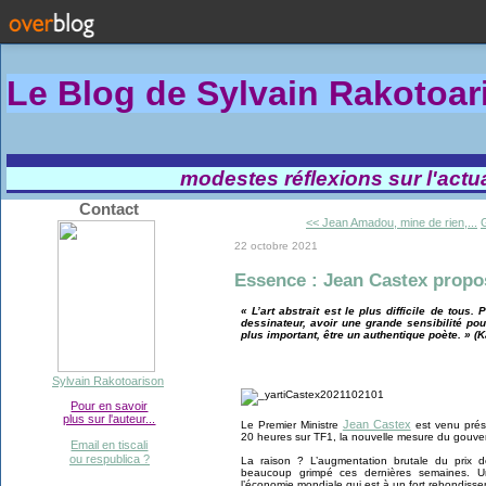
Le Blog de Sylvain Rakotoa
modestes réflexions sur l'actual
Contact
<< Jean Amadou, mine de rien,...
G
22 octobre 2021
Essence : Jean Castex propo
« L’art abstrait est le plus difficile de tous.
dessinateur, avoir une grande sensibilité pou
plus important, être un authentique poète. » (
Sylvain Rakotoarison
Pour en savoir
plus sur l'auteur...
Jean Castex
Le Premier Ministre
est venu prése
20 heures sur TF1, la nouvelle mesure du gouver
Email en tiscali
ou respublica ?
La raison ? L’augmentation brutale du prix d
beaucoup grimpé ces dernières semaines. Un
l’économie mondiale qui est à un fort rebondis