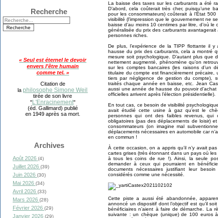
La baisse des taxes sur les carburants a été 
D’abord, cela coûterait très cher, puisqu’une ba
Recherche
pour les consommateurs) coûterait à l’État 500 m
visibilité (l’impression que le gouvernement ne s
baisse d’au moins 10 centimes par litre, d’où le 
généralisée du prix des carburants avantagerait
personnes riches.
De plus, l’expérience de la TIPP flottante il y 
hausse du prix des carburants, cela a montré qu’e
mesure soit psychologique. D’autant plus que d
« Seul est éternel le devoir
nettement augmenté, phénomène qu’on retrouve
envers l'être humain
sur les comptes bancaires (les raisons d’un d
comme tel. »
titulaire du compte est financièrement précaire,
tiers par négligence de gestion du compte), 
traités chaque année en baisse, etc. Jean Cast
Citation de
aussi une année de hausse du pouvoir d’achat 
philosophe Simone Weil
la
officielles arrivent après l’élection présidentielle).
tirée de son livre
L'Enracinement
"
"
En tout cas, ce besoin de visibilité psychologiqu
(éd. Gallimard) publié
avait étudié cette usine à gaz qu’est le ch
en 1949 après sa mort.
personnes qui ont des faibles revenus, qui 
obligatoires (pas des déplacements de loisir) 
consommateurs (on imagine mal subventionner
déplacements nécessaires en automobile car n’ay
en commun !
Archives
À cette occasion, on a appris qu’il n’y avait pas
cartes grises (très étonnant dans un pays où les 
Août 2026
à tous les coins de rue !). Ainsi, la seule po
(4)
demander à ceux qui pourraient en bénéficie
Juillet 2026
(39)
documents nécessaires justifiant leur besoi
considérés comme une nécessité.
Juin 2026
(30)
Mai 2026
(34)
Avril 2026
(33)
Cette piste a aussi été abandonnée, appare
Mars 2026
(28)
annoncé un dispositif dont l’objectif est qu’il soi
Février 2026
(29)
bénéficiaires n’aient à faire de démarche. La 
suivante : un chèque (unique) de 100 euros à
Janvier 2026
(29)