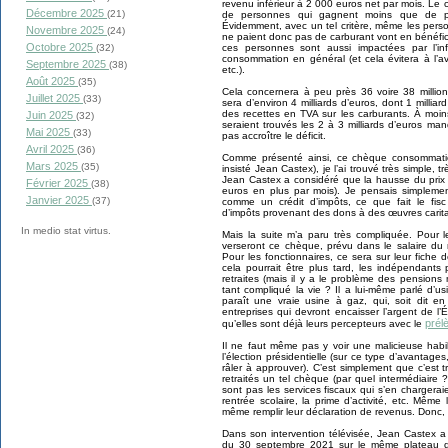
revenu inférieur à 2 000 euros net par mois. Le ch
Décembre 2025
(21)
de personnes qui gagnent moins que de pe
Évidemment, avec un tel critère, même les pers
Novembre 2025
(24)
ne paient donc pas de carburant vont en bénéfici
Octobre 2025
ces personnes sont aussi impactées par l’in
(32)
consommation en général (et cela évitera à l’a
Septembre 2025
(38)
etc.).
Août 2025
(35)
Cela concernera à peu près 36 voire 38 millio
Juillet 2025
(33)
sera d’environ 4 milliards d’euros, dont 1 millia
des recettes en TVA sur les carburants. À moins
Juin 2025
(32)
seraient trouvés les 2 à 3 milliards d’euros ma
Mai 2025
(33)
pas accroître le déficit.
Avril 2025
(36)
Comme présenté ainsi, ce chèque consommation 
Mars 2025
(35)
insisté Jean Castex), je l’ai trouvé très simple, t
Jean Castex a considéré que la hausse du prix
Février 2025
(38)
euros en plus par mois). Je pensais simplement
Janvier 2025
(37)
comme un crédit d’impôts, ce que fait le fi
d’impôts provenant des dons à des œuvres carita
In medio stat virtus.
Mais la suite m’a paru très compliquée. Pour l
verseront ce chèque, prévu dans le salaire d
Pour les fonctionnaires, ce sera sur leur fiche 
cela pourrait être plus tard, les indépendants 
retraites (mais il y a le problème des pensions 
tant compliqué la vie ? Il a lui-même parlé d’us
paraît une vraie usine à gaz, qui, soit dit en
entreprises qui devront encaisser l’argent de l’Éta
prél
qu’elles sont déjà leurs percepteurs avec le
Il ne faut même pas y voir une malicieuse habi
l’élection présidentielle (sur ce type d’avantage
râler à approuver). C’est simplement que c’est 
retraités un tel chèque (par quel intermédiair
sont pas les services fiscaux qui s’en chargeraie
rentrée scolaire, la prime d’activité, etc. Mê
même remplir leur déclaration de revenus. Donc, il
Dans son intervention télévisée, Jean Castex a f
du 30 septembre 2021 sur le même plateau d