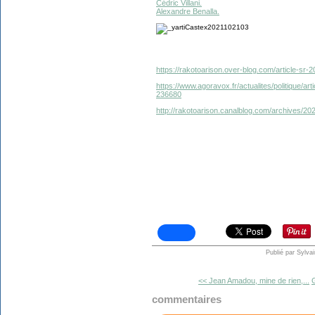
Cédric Villani.
Alexandre Benalla.
https://rakotoarison.over-blog.com/article-sr-
https://www.agoravox.fr/actualites/politique/a
236680
http://rakotoarison.canalblog.com/archives/20
Publié par Sylva
<< Jean Amadou, mine de rien,...
G
commentaires