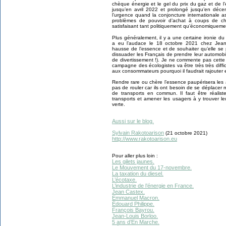
chèque énergie et le gel du prix du gaz et de l’é
jusqu’en avril 2022 et prolongé jusqu’en décem
l’urgence quand la conjoncture internationale 
problèmes de pouvoir d’achat à coups de c
satisfaisant tant politiquement qu’économiqueme
Plus généralement, il y a une certaine ironie du
a eu l’audace le 18 octobre 2021 chez Jean
hausse de l’essence et de souhaiter qu’elle se
dissuader les Français de prendre leur automobi
de divertissement !). Je ne commente pas cette 
campagne des écologistes va être très très diffi
aux consommateurs pourquoi il faudrait rajouter 
Rendre rare ou chère l’essence paupérisera les
pas de rouler car ils ont besoin de se déplacer m
de transports en commun. Il faut être réaliste
transports et amener les usagers à y trouver leu
verte.
Aussi sur le blog.
Sylvain Rakotoarison
(21 octobre 2021)
http://www.rakotoarison.eu
Pour aller plus loin :
Les gilets jaunes.
Le Mouvement du 17-novembre.
La taxation du diesel.
L’écotaxe.
L’industrie de l’énergie en France.
Jean Castex.
Emmanuel Macron.
Édouard Philippe.
François Bayrou.
Jean-Louis Borloo.
5 ans d’En Marche.