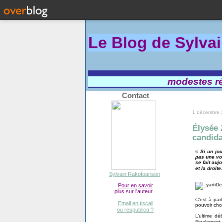
Le Blog de Sylva
modestes réf
Contact
1 décembre
Élysée 
candid
« Si un jou
pas une voi
se fait auj
et la droite.
Sylvain Rakotoarison
Pour en savoir
plus sur l'auteur...
C’est à par
Email en tiscali
pouvoir choi
ou respublica ?
L’ultime dé
Finalement