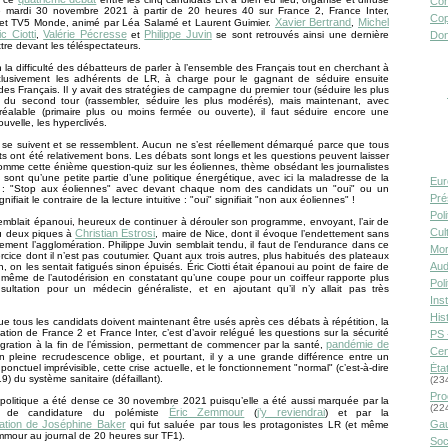
Con
le mardi 30 novembre 2021 à partir de 20 heures 40 sur France 2, France Inter,
Cop
Xavier Bertrand
Michel
: et TV5 Monde, animé par Léa Salamé et Laurent Guimier.
,
ic Ciotti
Valérie Pécresse
Philippe Juvin
Don
,
et
se sont retrouvés ainsi une dernière
ttre devant les téléspectateurs.
 la difficulté des débatteurs de parler à l’ensemble des Français tout en cherchant à
clusivement les adhérents de LR, à charge pour le gagnant de séduire ensuite
des Français. Il y avait des stratégies de campagne du premier tour (séduire les plus
is du second tour (rassembler, séduire les plus modérés), mais maintenant, avec
préalable (primaire plus ou moins fermée ou ouverte), il faut séduire encore une
uvelle, les hyperclivés.
 se suivent et se ressemblent. Aucun ne s’est réellement démarqué parce que tous
ts ont été relativement bons. Les débats sont longs et les questions peuvent laisser
comme cette énième question-quiz sur les éoliennes, thème obsédant les journalistes
 sont qu’une petite partie d’une politique énergétique, avec ici la maladresse de la
Eur
n : "Stop aux éoliennes" avec devant chaque nom des candidats un "oui" ou un
Pré
gnifiait le contraire de la lecture intuitive : "oui" signifiait "non aux éoliennes" !
Pol
 semblait épanoui, heureux de continuer à dérouler son programme, envoyant, l’air de
Cult
Christian Estrosi
ou deux piques à
, maire de Nice, dont il évoque l’endettement sans
citement l’agglomération. Philippe Juvin semblait tendu, il faut de l’endurance dans ce
Mor
rcice dont il n’est pas coutumier. Quant aux trois autres, plus habitués des plateaux
Aud
n, on les sentait fatigués sinon épuisés. Éric Ciotti était épanoui au point de faire de
 même de l’autodérision en constatant qu’une coupe pour un coiffeur rapporte plus
Pol
sultation pour un médecin généraliste, et en ajoutant qu’il n’y allait pas très
Inst
Hist
ue tous les candidats doivent maintenant être usés après ces débats à répétition, la
ation de France 2 et France Inter, c’est d’avoir relégué les questions sur la sécurité
PS 
pandémie de
migration à la fin de l’émission, permettant de commencer par la santé,
Cen
 pleine recrudescence oblige, et pourtant, il y a une grande différence entre un
Éta
onctuel imprévisible, cette crise actuelle, et le fonctionnement "normal" (c’est-à-dire
9) du système sanitaire (défaillant).
(23
Pro
politique a été dense ce 30 novembre 2021 puisqu’elle a été aussi marquée par la
(22
Éric Zemmour
j’y reviendrai
on de candidature du polémiste
(
) et par la
Gau
ation de Joséphine Baker
qui fut saluée par tous les protagonistes LR (et même
mmour au journal de 20 heures sur TF1).
Soc