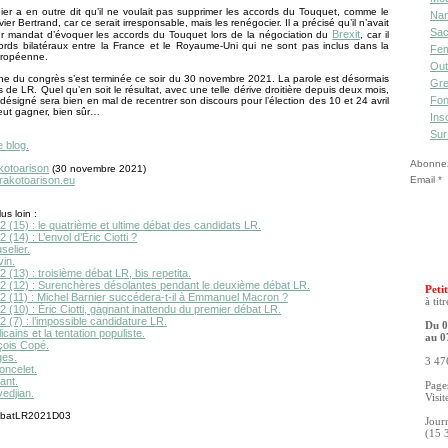
ier a en outre dit qu’il ne voulait pas supprimer les accords du Touquet, comme le
Nan
ier Bertrand, car ce serait irresponsable, mais les renégocier. Il a précisé qu’il n’avait
Sac
Brexit
r mandat d’évoquer les accords du Touquet lors de la négociation du
, car il
cords bilatéraux entre la France et le Royaume-Uni qui ne sont pas inclus dans la
Fe
uropéenne.
Out
e du congrès s’est terminée ce soir du 30 novembre 2021. La parole est désormais
Gre
s de LR. Quel qu’en soit le résultat, avec une telle dérive droitière depuis deux mois,
Fon
 désigné sera bien en mal de recentrer son discours pour l’élection des 10 et 24 avril
veut gagner, bien sûr…
Ins
Sur
e blog.
Abonnez-
kotoarison
(30 novembre 2021)
Email
.rakotoarison.eu
us loin :
 (15) : le quatrième et ultime débat des candidats LR.
 (14) : L’envol d’Éric Ciotti ?
elier.
vin.
 (13) : troisième débat LR, bis repetita.
2 (12) : Surenchères désolantes pendant le deuxième débat LR.
Petit
2 (11) : Michel Barnier succédera-t-il à Emmanuel Macron ?
à tit
 (10) : Éric Ciotti, gagnant inattendu du premier débat LR.
 (7) : l’impossible candidature LR.
Du 0
cains et la tentation populiste.
au 0
çois Copé.
ges.
3 476
oncelet.
ant.
Pages
edjian.
Visit
Jour
(15 