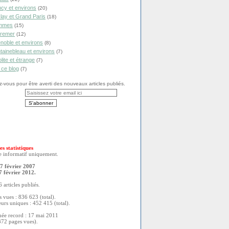
cy et environs
(20)
lay et Grand Paris
(18)
mmes
(15)
remer
(12)
noble et environs
(8)
tainebleau et environs
(7)
olite et étrange
(7)
 ce blog
(7)
vous pour être averti des nouveaux articles publiés.
es statistiques
re informatif uniquement.
7 février 2007
7 février 2012.
 articles publiés.
 vues : 836 623 (total).
eurs uniques : 452 415 (total).
née record : 17 mai 2011
372 pages vues).