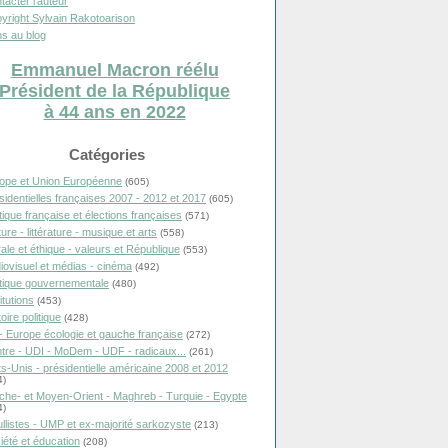
tacter l'auteur
yright Sylvain Rakotoarison
s au blog
Emmanuel Macron réélu
Président de la République
à 44 ans en 2022
Catégories
ope et Union Européenne
(605)
sidentielles françaises 2007 - 2012 et 2017
(605)
itique française et élections françaises
(571)
ure - littérature - musique et arts
(558)
ale et éthique - valeurs et République
(553)
iovisuel et médias - cinéma
(492)
itique gouvernementale
(480)
itutions
(453)
oire politique
(428)
- Europe écologie et gauche française
(272)
tre - UDI - MoDem - UDF - radicaux...
(261)
ts-Unis - présidentielle américaine 2008 et 2012
4)
che- et Moyen-Orient - Maghreb - Turquie - Egypte
4)
llistes - UMP et ex-majorité sarkozyste
(213)
iété et éducation
(208)