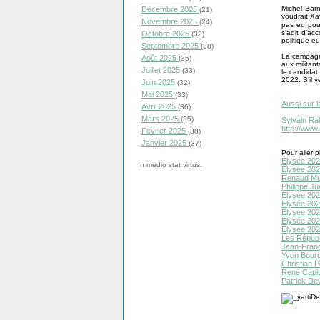
Michel Barn
Décembre 2025
(21)
voudrait Xav
Novembre 2025
(24)
pas eu pou
s’agit d’ac
Octobre 2025
(32)
politique e
Septembre 2025
(38)
La campagn
Août 2025
(35)
aux militant
Juillet 2025
(33)
le candidat
2022. S’il 
Juin 2025
(32)
Mai 2025
(33)
Aussi sur l
Avril 2025
(36)
Mars 2025
(35)
Sylvain Ra
http://www
Février 2025
(38)
Janvier 2025
(37)
Pour aller pl
Élysée 2022
In medio stat virtus.
Élysée 2022
Renaud Mus
Philippe Ju
Élysée 2022
Élysée 202
Élysée 202
Élysée 2022
Élysée 2022
Les Républi
Jean-Fran
Yvon Bour
Christian P
René Capit
Patrick Dev