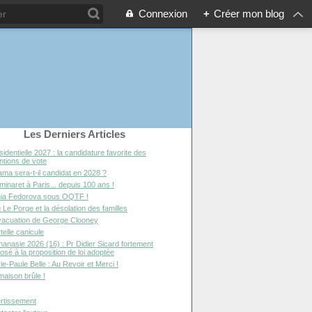
Connexion
+
Créer mon blog
Les Derniers Articles
sidentielle 2027 : la candidature favorite des
entions de vote
ma sera-t-il candidat en 2028 ?
minaret à Paris... depuis 100 ans !
ia Fedorova sous OQTF !
 Le Porge et la désolation des familles
vacuation de George Clooney
telle canicule
hanasie 2026 (16) : Pr Didier Sicard fortement
osé à la proposition de loi adoptée
ie-Paule Belle : Au Revoir et Merci !
maison brûle !
rtissement