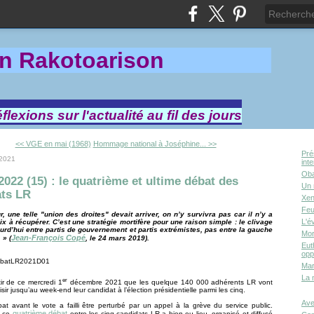
in Rakotoa
rison
lexions sur l'actualité au fil des jours
<< VGE en mai (1968)
Hommage national à Joséphine... >>
Pré
 2021
int
Oba
2022 (15) : le quatrième et ultime débat des
Un 
ats LR
Xen
Feu
r, une telle "union des droites" devait arriver, on n’y survivra pas car il n’y a
L'é
x à récupérer. C’est une stratégie mortifère pour une raison simple : le clivage
ourd’hui entre partis de gouvernement et partis extrémistes, pas entre la gauche
Mor
Jean-François Copé
 » (
, le 24 mars 2019).
Eut
opp
Mar
La 
er
tir de ce mercredi 1
décembre 2021 que les quelque 140 000 adhérents LR vont
sir jusqu’au week-end leur candidat à l’élection présidentielle parmi les cinq.
Ave
bat avant le vote a failli être perturbé par un appel à la grève du service public.
quatrième débat
, ce
entre les cinq candidats LR a bien eu lieu, organisé et diffusé