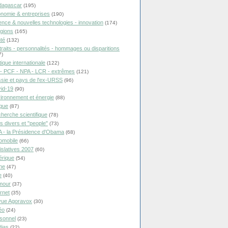
dagascar
(195)
nomie & entreprises
(190)
ence & nouvelles technologies - innovation
(174)
igions
(165)
té
(132)
traits - personnalités - hommages ou disparitions
7)
tique internationale
(122)
- PCF - NPA - LCR - extrêmes
(121)
sie et pays de l'ex-URSS
(96)
id-19
(90)
ironnement et énergie
(88)
ique
(87)
herche scientifique
(78)
ts divers et "people"
(73)
 - la Présidence d'Obama
(68)
omobile
(66)
islatives 2007
(60)
rique
(54)
ne
(47)
e
(40)
mour
(37)
ernet
(35)
ue Agoravox
(30)
éo
(24)
sonnel
(23)
ias
(22)