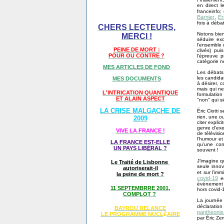
en direct 
franceinfo
Barnier
Ér
,
fois à déba
CHERS LECTEURS,
Notons bien
MERCI !
séduire ex
l’ensemble 
PEINE DE MORT :
clivés) pu
POUR OU CONTRE ?
l’épreuve 
catégorie no
MES ARTICLES DE FOND
Les débats
les candida
MES DOCUMENTS
à désirer, 
mais qui ne
L'INTRICATION QUANTIQUE
formulatio
ET ALAIN ASPECT
"non" qui si
LA CRISE MALGACHE DE
Éric Ciotti
rien, une 
2009
citer expli
genre d’exe
VIVE LA FRANCE !
de télévisio
l’humour et
LA FRANCE EST-ELLE
qu’une con
UN PAYS LIB
É
RAL ?
souvent !
J’imagine q
Le Traité de Lisbonne
seule innov
autoriserait-il
et sur l’im
la peine de mort ?
covid-19
en
événement p
11 SEPTEMBRRE 2001,
hors covid-1
COMPLOT ?
La journée 
déclarati
BAYROU RELANCE
panthéonis
LE PROGRAMME NU
CL
AIRE
É
par Éric Ze