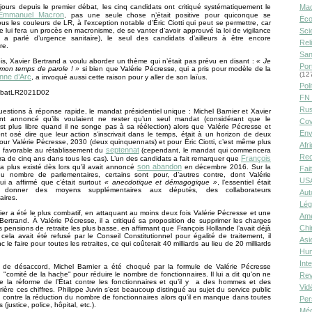
Ma
urs depuis le premier débat, les cinq candidats ont critiqué systématiquement le
Emmanuel Macron
, pas une seule chose n’était positive pour quiconque se
Éco
us les couleurs de LR, à l’exception notable d’Éric Ciotti qui peut se permettre, car
Sci
 lui fera un procès en macronisme, de se vanter d’avoir approuvé la loi de vigilance
(il a parlé d’urgence sanitaire), le seul des candidats d’ailleurs à être encore
Rel
re.
San
ois, Xavier Bertrand a voulu aborder un thème qui n’était pas prévu en disant :
« Je
Por
 mon temps de parole ! »
si bien que Valérie Pécresse, qui a pris pour modèle de la
(12
nne d’Arc
, a invoqué aussi cette raison pour y aller de son laïus.
Poli
FN 
Rus
uestions à réponse rapide, le mandat présidentiel unique : Michel Barnier et Xavier
nt annoncé qu’ils voulaient ne rester qu’un seul mandat (considérant que le
Cov
st plus libre quand il ne songe pas à sa réélection) alors que Valérie Pécresse et
Env
 ont osé dire que leur action s’inscrivait dans le temps, était à un horizon de deux
ur Valérie Pécresse, 2030 (deux quinquennats) et pour Éric Ciotti, c’est même plus
Afr
septennat
st favorable au rétablissement du
(cependant, le mandat qui commencera
Rec
François
a de cinq ans dans tous les cas). L’un des candidats a fait remarquer que
son abandon
a plus existé dès lors qu’il avait annoncé
en décembre 2016. Sur la
Fai
du nombre de parlementaires, certains sont pour, d’autres contre, dont Valérie
USA
i a affirmé que c’était surtout
« anecdotique et démagogique »
, l’essentiel était
 donner des moyens supplémentaires aux députés, des collaborateurs
Aut
aires.
Lég
ier a été le plus combatif, en attaquant au moins deux fois Valérie Pécresse et une
Amé
 Bertrand. À Valérie Pécresse, il a critiqué sa proposition de supprimer les charges
Chi
s pensions de retraite les plus basse, en affirmant que François Hollande l’avait déjà
 cela avait été refusé par le Conseil Constitutionnel pour égalité de traitement, il
Asi
c le faire pour toutes les retraites, ce qui coûterait 40 milliards au lieu de 20 milliards
Hu
Int
t de désaccord, Michel Barnier a été choqué par la formule de Valérie Pécresse
n "comité de la hache" pour réduire le nombre de fonctionnaires. Il lui a dit qu’on ne
Rev
re la réforme de l’État contre les fonctionnaires et qu’il y a des hommes et des
Vid
ière ces chiffres. Philippe Juvin s’est beaucoup distingué au sujet du service public
st contre la réduction du nombre de fonctionnaires alors qu’il en manque dans toutes
Per
 (justice, police, hôpital, etc.).
Méd