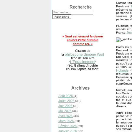
Comme toujo
Recherche
Président
présente so
personne ne
sanitaire 
parlementai
Plusieurs f
prends sur
Jea
France
« Seul est éternel le devoir
envers l'être humain
comme tel. »
Parmi les q
Bertrand o
Citation de
Président e
philosophe Simone Weil
la
Éric Ciotti
tirée de son livre
mandats. Po
L'Enracinement
"
"
puisqu’il e
(éd. Gallimard) publié
en 2022 ser
en 1949 après sa mort.
Hollande
n’
réduction 
Pécresse qu
plutôt de
supplément
Archives
Michel Barn
fois Xavier
Août 2026
(4)
sociales de
fait et que
Juillet 2026
(39)
faudrait don
Juin 2026
(30)
d’euros.
Mai 2026
(34)
Autre poin
Avril 2026
(33)
parlant d’u
pouvait fai
Mars 2026
(28)
femmes derr
Février 2026
puisqu’il e
(29)
ses missions
Janvier 2026
(29)