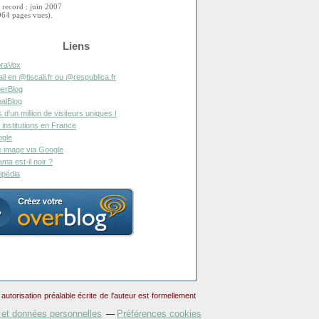
 record : juin 2007
964 pages vues).
Liens
raVox
il en @tiscali.fr ou @respublica.fr
erBlog
alBlog
s d'un million de visiteurs uniques !
 institutions en France
gle
 image via Google
ma est-il noir ?
ipédia
torisation préalable écrite de l'auteur est formellement
 et données personnelles
Préférences cookies