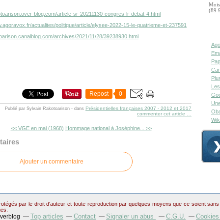
Mois
(89 
otoarison.over-blog.com/article-sr-20211130-congres-lr-debat-4.html
.agoravox.fr/actualites/politique/article/elysee-2022-15-le-quatrieme-et-237591
otoarison.canalblog.com/archives/2021/11/28/39238930.html
Ago
Ema
Pap
Can
Plu
Les
Repost
0
Goo
Une
Présidentielles françaises 2007 - 2012 et 2017
Publié par Sylvain Rakotoarison
-
dans
Oba
commenter cet article
…
Wik
<< VGE en mai (1968)
Hommage national à Joséphine... >>
aires
Ajouter un commentaire
otégés par le droit d'auteur et toute reproduction par quelques moyens que ce soient sans au
ues.
Top articles
Contact
Signaler un abus
C.G.U.
Cookies
Overblog