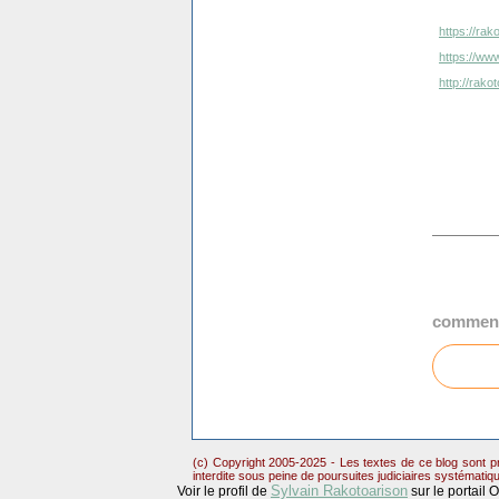
https://rak
https://www
http://rak
comment
(c) Copyright 2005-2025 - Les textes de ce blog sont pr
interdite sous peine de poursuites judiciaires systématiq
Sylvain Rakotoarison
Voir le profil de
sur le portail 