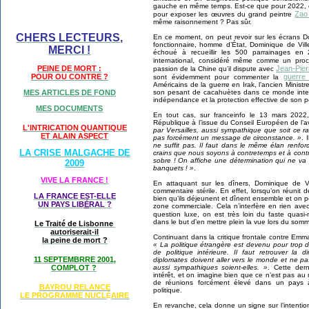
gauche en même temps. Est-ce que pour 2022, ce
Zao
pour exposer les œuvres du grand peintre
même raisonnement ? Pas sûr.
CHERS LECTEURS,
En ce moment, on peut revoir sur les écrans Do
fonctionnaire, homme d’État, Dominique de Villep
MERCI !
échoué à recueillir les 500 parrainages en
international, considéré même comme un pro
Jean-Pier
PEINE DE MORT :
passion de la Chine qu’il dispute avec
guerre
POUR OU CONTRE ?
sont évidemment pour commenter la
Américains de la guerre en Irak, l’ancien Minist
son pesant de cacahuètes dans ce monde inter
MES ARTICLES DE FOND
indépendance et la protection effective de son 
MES DOCUMENTS
En tout cas, sur franceinfo le 13 mars 2022,
République à l’issue du Conseil Européen de l’ava
L'INTRICATION QUANTIQUE
par Versailles, aussi sympathique que soit ce ra
ET ALAIN ASPECT
pas forcément un message de circonstance. »
. 
ne suffit pas. Il faut dans le même élan renfo
LA CRISE MALGACHE DE
crains que nous soyons à contretemps et à contre
sobre ! On affiche une détermination qui ne va
2009
banquets ! »
.
VIVE LA FRANCE !
En attaquant sur les dîners, Dominique de V
commentaire stérile. En effet, lorsqu’on réunit d
LA FRANCE EST-ELLE
bien qu’ils déjeunent et dînent ensemble et on 
UN PAYS LIB
É
RAL ?
zone commerciale. Cela n’interfère en rien ave
question luxe, on est très loin du faste quas
dans le but d’en mettre plein la vue lors du somm
Le Traité de Lisbonne
autoriserait-il
Continuant dans la critique frontale contre Emm
la peine de mort ?
« La politique étrangère est devenu pour trop
de politique intérieure. Il faut retrouver la
11 SEPTEMBRRE 2001,
diplomates doivent aller vers le monde et ne p
aussi sympathiques soient-elles. »
. Cette der
COMPLOT ?
intérêt, et on imagine bien que ce n’est pas a
de réunions forcément élevé dans un pays à
BAYROU RELANCE
politique.
LE PROGRAMME NU
CL
AIRE
É
En revanche, cela donne un signe sur l’intenti