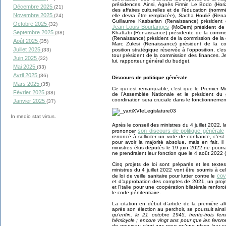
présidences. Ainsi, Agnès Firmin Le Bodo (Hor
Décembre 2025
(21)
des affaires culturelles et de l’éducation (no
Novembre 2025
elle devra être remplacée), Sacha Houlié (Rena
(24)
Guillaume Kasbarian (Renaissance) président
Octobre 2025
(32)
Jean-Louis Bourlanges
(MoDem) président de l
Septembre 2025
Khattabi (Renaissance) présidente de la commis
(38)
(Renaissance) président de la commission de la
Août 2025
(35)
Marc Zulesi (Renaissance) président de la c
Juillet 2025
position stratégique réservée à l’opposition, c’e
(33)
tour président de la commission des finances.
Juin 2025
(32)
lui, rapporteur général du budget.
Mai 2025
(33)
Avril 2025
(36)
Discours de politique générale
Mars 2025
(35)
Ce qui est remarquable, c’est que le Premier Min
Février 2025
(38)
de l’Assemblée Nationale et le président du 
coordination sera cruciale dans le fonctionnement
Janvier 2025
(37)
In medio stat virtus.
Après le conseil des ministres du 4 juillet 2022, 
son discours de politique générale
prononcer
renoncé à solliciter un vote de confiance, c’es
pour avoir la majorité absolue, mais en fait, i
ministres élus députés le 19 juin 2022 ne pourra
ne prendraient leur fonction que le 4 août 2022 (i
Cinq projets de loi sont préparés et les text
ministres du 4 juillet 2022 vont être soumis à ce
cov
de loi de veille sanitaire pour lutter contre le
et d’approbation des comptes de 2021, un projet 
et l’Italie pour une coopération bilatérale renfor
le code pénitentiaire.
La citation en début d’article de la première a
après son élection au perchoir, se poursuit ains
qu’enfin, le 21 octobre 1945, trente-trois f
hémicycle ; encore vingt ans pour que les fem
de nouveau vingt ans pour qu’une place leur soi