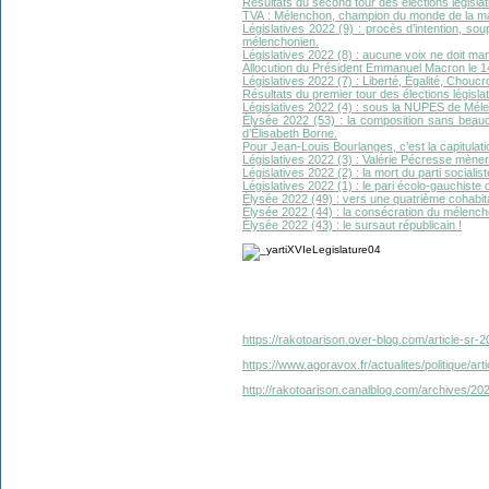
Résultats du second tour des élections législati
TVA : Mélenchon, champion du monde de la ma
Législatives 2022 (9) : procès d’intention, s
mélenchonien.
Législatives 2022 (8) : aucune voix ne doit ma
Allocution du Président Emmanuel Macron le 14 j
Législatives 2022 (7) : Liberté, Égalité, Choucr
Résultats du premier tour des élections législati
Législatives 2022 (4) : sous la NUPES de Mél
Élysée 2022 (53) : la composition sans bea
d’Élisabeth Borne.
Pour Jean-Louis Bourlanges, c’est la capitulatio
Législatives 2022 (3) : Valérie Pécresse mènera
Législatives 2022 (2) : la mort du parti socialist
Législatives 2022 (1) : le pari écolo-gauchiste
Élysée 2022 (49) : vers une quatrième cohabit
Élysée 2022 (44) : la consécration du mélench
Élysée 2022 (43) : le sursaut républicain !
https://rakotoarison.over-blog.com/article-sr-2
https://www.agoravox.fr/actualites/politique/ar
http://rakotoarison.canalblog.com/archives/2