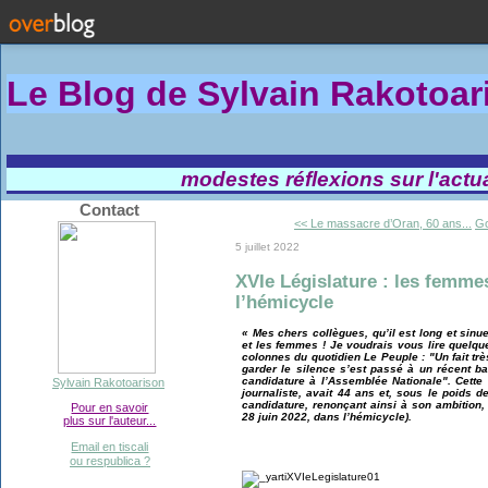
Le Blog de Sylvain Rakotoa
modestes réflexions sur l'actual
Contact
<< Le massacre d’Oran, 60 ans...
Go
5 juillet 2022
XVIe Législature : les femme
l’hémicycle
« Mes chers collègues, qu’il est long et sin
et les femmes ! Je voudrais vous lire quelqu
colonnes du quotidien Le Peuple : "Un fait tr
garder le silence s’est passé à un récent 
candidature à l’Assemblée Nationale". Cette 
Sylvain Rakotoarison
journaliste, avait 44 ans et, sous le poids d
candidature, renonçant ainsi à son ambition, 
Pour en savoir
28 juin 2022, dans l’hémicycle).
plus sur l'auteur...
Email en tiscali
ou respublica ?