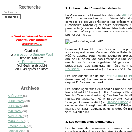
Recherche
2. Le bureau de l’Assemblée Nationale
Yaël Br
La Présidente de l’Assemblée Nationale
2022. Le reste du bureau de l’Assemblée Nati
composé de six vice-présidents (qui président c
l’Assemblée Nationale) et douze secrétaires. C
présidents (Présidente de l’Assemblée Nationale
la matinée, n’est pas parvenue au consensus pou
pour chacun d’eux.
« Seul est éternel le devoir
envers l'être humain
comme tel. »
Nouveau fait notable après l’élection de la pr
Citation de
sont vice-présidentes. Ce sont : Valérie Rabault
philosophe Simone Weil
la
Hélène Laporte (RN), Naïma Moutchou (Horizo
tirée de son livre
groupe LR ne pouvait pas prétendre à une vice-
L'Enracinement
"
"
questeur de l’ancienne législature. Malgré cela, 
(éd. Gallimard) publié
présidences. Les candidats non élus sont 
Rousseau
en 1949 après sa mort.
. La mieux élue (367 voix sur 531), Va
Éric Ciotti
É
Les trois questeurs élus sont
(LR),
(Renaissance). Un quatrième était candidat à l
député FI Bastien Lachaud.
Archives
Les douze secrétaires élus sont : Philippe Goss
Pierre Morel-À-L’Huissier (LIOT), Christophe B
Yannick Favennec (Horizons), Caroline Janvier (R
Août 2026
(4)
Pitollat (Renaissance), Rémy Rebeyrotte (Renais
Juillet 2026
(39)
Danièle Obono
Soumya Bourouaha (PCF) et
(F
de secrétaire, il s’agit des députés RN Edwige
Juin 2026
(30)
Mathieu et Sarah Legrain, et de la députée E
Mai 2026
(34)
voix : 93 sur 510).
Avril 2026
(33)
Mars 2026
(28)
3. Les commissions permanentes
Février 2026
(29)
Les bureaux des commissions permanentes o
Janvier 2026
(29)
commission des finances, les députés de la majo