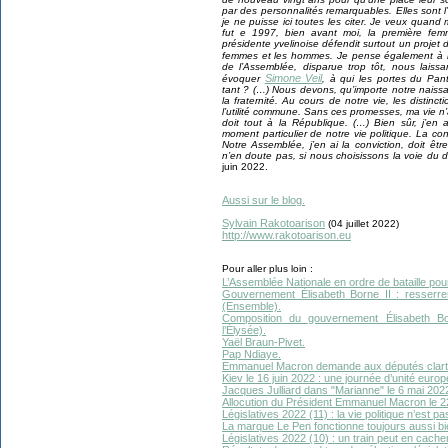
par des personnalités remarquables. Elles sont l
je ne puisse ici toutes les citer. Je veux qua
fut e 1997, bien avant moi, la première fem
présidente yvelinoise défendit surtout un projet de 
femmes et les hommes. Je pense également à 
de l’Assemblée, disparue trop tôt, nous lais
Simone Veil
évoquer
, à qui les portes du Pa
tant ? (…) Nous devons, qu’importe notre naissanc
la fraternité. Au cours de notre vie, les distin
l’utilité commune. Sans ces promesses, ma vie n’a
doit tout à la République. (…) Bien sûr, j’en 
moment particulier de notre vie politique. La co
Notre Assemblée, j’en ai la conviction, doit êt
n’en doute pas, si nous choisissons la voie du d
juin 2022.
Aussi sur le blog.
Sylvain Rakotoarison
(04 juillet 2022)
http://www.rakotoarison.eu
Pour aller plus loin :
L’Assemblée Nationale en ordre de bataille pou
Gouvernement Élisabeth Borne II : resserrem
(Ensemble).
Composition du gouvernement Élisabeth Bo
l’Élysée).
Yaël Braun-Pivet.
Pap Ndiaye.
Emmanuel Macron demande aux députés clarté,
Kiev le 16 juin 2022 : une journée d’unité europ
Jacques Julliard dans "Marianne" le 6 mai 2022
Allocution du Président Emmanuel Macron le 22 j
Législatives 2022 (11) : la vie politique n’est pa
La marque Le Pen fonctionne toujours aussi bi
Législatives 2022 (10) : un train peut en cache