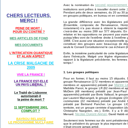
second gouvernement d
Avec la nomination du
institutions sont prêtes à travailler durant cette
Pendant près de deux semaines, du 20 au 30 jui
CHERS LECTEURS,
en groupes politiques, en bureau et en commissi
MERCI !
La grande différence avec les législatures pré
(Ensemble, composée de Renaissance, Horizo
notamment) n’a pas réussi à obtenir la majorit
PEINE DE MORT :
c’est-à-dire au moins 289 sur 577 députés. En 
POUR OU CONTRE ?
relative et les oppositions ne peuvent pas vraime
puisqu’elles vont de l’extrême droite à l’extrême
MES ARTICLES DE FOND
1988. C’est aussi une situation exceptionnelle q
constituer des groupes avec beaucoup de dépu
MES DOCUMENTS
seuls le Conseil Constitutionnel le cas échéant (
L'INTRICATION QUANTIQUE
Enfin, la troisième particularité de cette législatu
ET ALAIN ASPECT
dans l’hémicycle. Malgré une légère régressi
rapport à la législature précédente, les femmes o
temps !
LA CRISE MALGACHE DE
2009
1. Les groupes politiques
VIVE LA FRANCE !
Pour en former, il faut au moins 15 députés. D
LA FRANCE EST-ELLE
groupe Renaissance (172 membres et apparentés
UN PAYS LIB
É
RAL ?
Marine L
membres et apparentés) présidé par
Mathilde Panot, le groupe LR (62 membres et app
MoDem (48 membres) présidé par Jean-Paul M
Le Traité de Lisbonne
apparentés) présidé par Boris Vallaud, le grou
autoriserait-il
par Laurent Marcangeli, le groupe écologiste (2
la peine de mort ?
communiste (22 membres) présidé par André 
présidé par Bertrand Pancher. Le groupe LIO
11 SEPTEMBRRE 2001,
territoire, est un groupe centriste d’opposition (
Christophe Naegelen, etc.). Enfin, il y a 9 dé
COMPLOT ?
Nicolas Dupont-Aignan
Menard,
, David Habib et 
BAYROU RELANCE
Seulement trois femmes sur dix sont présidentes
LE PROGRAMME NU
CL
AIRE
É
que le président du groupe le plus important de 
n’était encore jamais arrivé.