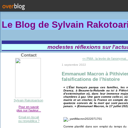
Le Blog de Sylvain Rakotoa
modestes réflexions sur l'actual
Contact
<< PMA : la levée de l’anonymat..
1 septembre 2022
Emmanuel Macron à Pithiviers
falsifications de l’histoire
« L’État français parqua ces familles, les
Drancy, à Beaune-la-Rolande ou ici à Pithi
d’extermination où, dans leur immense majori
chambres à gaz. Une gare comme celle-ci, où
mairie et un clocher, la France en compte des
Sylvain Rakotoarison
quatorze convois de la mort qui sont passés
jamais. » (Emmanuel Macron, le 17 juillet 2022
Pour en savoir
plus sur l'auteur...
Email en tiscali
ou respublica ?
Comme planifié dans son emploi du temps du d