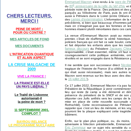
Emmanuel Macron
gare de Pit
s’est rendu à la
e
80
anniversaire de la rafle du Vel’ d’hiv
du
et i
période noire de la France. Des policiers et des 
parqués au Vélodrome de Paris, puis ils ont ét
CHERS LECTEURS,
aussi à Pithiviers dans le Loiret (entre Orléan
camps d’extermination
des
. L’information de la
MERCI !
précédents, si bien que beaucoup d’hommes juif
mais on n’imaginait pas que les femmes et les 
PEINE DE MORT :
hommes étaient plutôt minoritaires dans ces cam
POUR OU CONTRE ?
La venue d’Emmanuel Macron avait au moins tr
premier, c’était de réaffirmer la vérité historiq
MES ARTICLES DE FOND
policiers français qui ont fait ce sale boulot, cet
et fait déporter les enfants alors que les na
MES DOCUMENTS
fameux discours
Jacques Chira
du Président
responsabilité, c’était essentiel, même s’il fa
L'INTRICATION QUANTIQUE
courageusement cette politique antisémite, on
ET ALAIN ASPECT
révoltés et se sont engagés dans la Résistance p
LA CRISE MALGACHE DE
Nicola
Il me semble que son successeur direct
tragique de l’histoire de France (il a célébré le
2009
qui était aussi nécessaire), mais ses autres 
Macron sont revenus sur les lieux avec des disc
VIVE LA FRANCE !
16 juillet 2017
le
).
LA FRANCE EST-ELLE
Ce 17 juillet 2022, Emmanuel Macron n’a pas fait
UN PAYS LIB
É
RAL ?
Président de la République à venir commémorer c
lieu qui reste (le camp a été démonté et détru
Le Traité de Lisbonne
présence du président de la SNCF et de son 
autoriserait-il
déporter ces Juifs arrêtés vers les camps de la
mise en place de cette nouvelle succursale
la peine de mort ?
Rothschild). Cette reconnaissance de Pithivier
rappeler que c’est un lieu de mémoire, et les v
11 SEPTEMBRRE 2001,
pourront lire la plaque expliquant cette tragéd
COMPLOT ?
bâtiment.
Enfin, sur le plan plus politique, ou, du moins
BAYROU RELANCE
adversaire à l’élection présidentielle, Emmanuel
LE PROGRAMME NU
CL
AIRE
É
Éric Zemmour
sur ce sujet très sensible du 
Parmi les nombreux invités, il y avait les parlem