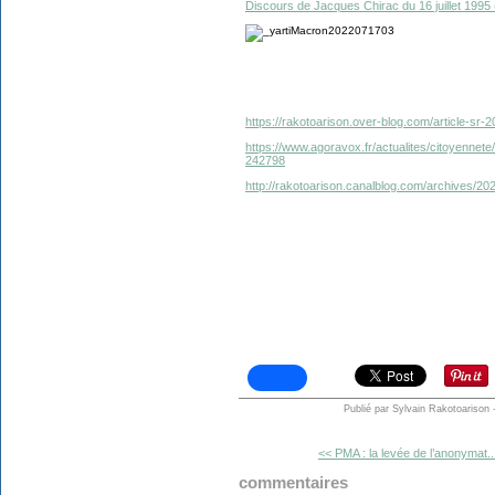
Discours de Jacques Chirac du 16 juillet 1995 (
https://rakotoarison.over-blog.com/article-sr
https://www.agoravox.fr/actualites/citoyennete
242798
http://rakotoarison.canalblog.com/archives/2
Publié par Sylvain Rakotoarison
<< PMA : la levée de l’anonymat..
commentaires