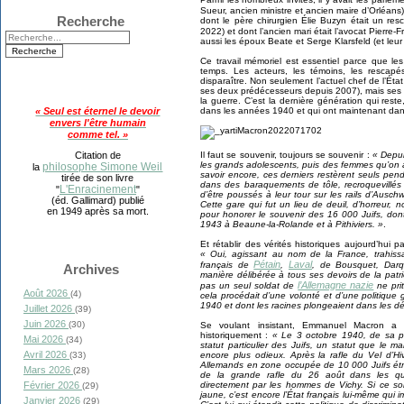
Sueur, ancien ministre et ancien maire d’Orléans)
Recherche
dont le père chirurgien Élie Buzyn était un res
2022) et dont l’ancien mari était l’avocat Pierre-F
aussi les époux Beate et Serge Klarsfeld (et leur f
Ce travail mémoriel est essentiel parce que l
temps. Les acteurs, les témoins, les rescapé
disparaître. Non seulement l’actuel chef de l’État
ses deux prédécesseurs depuis 2007), mais ses 
la guerre. C’est la dernière génération qui res
dans les années 1940 et qui ont maintenant dans
« Seul est éternel le devoir
envers l'être humain
comme tel. »
Il faut se souvenir, toujours se souvenir :
« Depui
Citation de
les grands adolescents, puis des femmes qu’on a
philosophe Simone Weil
la
savoir encore, ces derniers restèrent seuls pe
tirée de son livre
dans des baraquements de tôle, recroquevillés 
L'Enracinement
"
"
d’être poussés à leur tour sur les rails d’Ausch
(éd. Gallimard) publié
Cette gare qui fut un lieu de deuil, d’horreur,
en 1949 après sa mort.
pour honorer le souvenir des 16 000 Juifs, don
1943 à Beaune-la-Rolande et à Pithiviers. »
.
Et rétablir des vérités historiques aujourd’hui p
« Oui, agissant au nom de la France, trahissant
Pétain
Laval
français de
,
, de Bousquet, Darqu
Archives
manière délibérée à tous ses devoirs de la patr
l’Allemagne nazie
pas un seul soldat de
ne prit
Août 2026
(4)
cela procédait d’une volonté et d’une politique g
1940 et dont les racines plongeaient dans les dé
Juillet 2026
(39)
Juin 2026
(30)
Se voulant insistant, Emmanuel Macron a al
historiquement :
« Le 3 octobre 1940, de sa prop
Mai 2026
(34)
statut particulier des Juifs, un statut que le
Avril 2026
encore plus odieux. Après la rafle du Vel d’Hiv,
(33)
Allemands en zone occupée de 10 000 Juifs étran
Mars 2026
(28)
de la grande rafle du 26 août dans les qu
directement par les hommes de Vichy. Si ce sont
Février 2026
(29)
jaune, c’est encore l’État français lui-même qui i
Janvier 2026
(29)