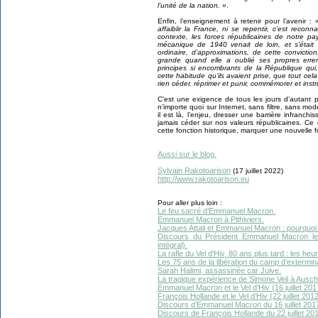
l’unité de la nation. »
.
Enfin, l’enseignement à retenir pour l’avenir :
affaiblir la France, ni se repentir, c’est reco
contexte, les forces républicaines de notre pa
mécanique de 1940 venait de loin, et s’était
ordinaire, d’approximations, de cette convicti
grande quand elle a oublié ses propres erre
principes si encombrants de la République qui, pa
cette habitude qu’ils avaient prise, que tout cela 
rien céder, réprimer et punir, commémorer et instr
C’est une exigence de tous les jours d’autant p
n’importe quoi sur Internet, sans filtre, sans mo
il est là, l’enjeu, dresser une barrière infranc
jamais céder sur nos valeurs républicaines. Ce d
cette fonction historique, marquer une nouvelle f
Aussi sur le blog.
Sylvain Rakotoarison
(17 juillet 2022)
http://www.rakotoarison.eu
Pour aller plus loin :
Le feu sacré d’Emmanuel Macron.
Emmanuel Macron à Pithiviers.
Jacques Attali et Emmanuel Macron : pourquoi l
Discours du Président Emmanuel Macron le 17
intégral).
La rafle du Vel d’Hiv, 80 ans plus tard : les he
Les 75 ans de la libération du camp d’extermin
Sarah Halimi, assassinée car Juive.
La tragique expérience de Simone Veil à Ausch
Emmanuel Macron et le Vel d’Hiv (16 juillet 201
François Hollande et le Vel d’Hiv (22 juillet 2012
Discours d’Emmanuel Macron du 16 juillet 2017 
Discours de François Hollande du 22 juillet 2012