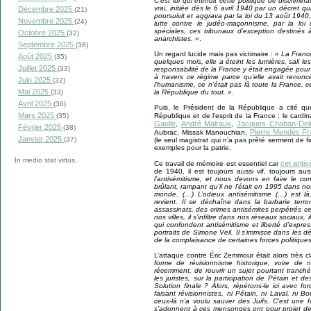
C’est lui qui étendit cette politique de discrimina
vrai, initiée dès le 6 avril 1940 par un décret q
Décembre 2025
(21)
poursuivit et aggrava par la loi du 13 août 194
Novembre 2025
(24)
lutte contre le judéo-maçonnisme, par la loi 
spéciales, ces tribunaux d’exception destiné
Octobre 2025
(32)
anarchistes. »
.
Septembre 2025
(38)
Un regard lucide mais pas victimaire :
« La France
Août 2025
(35)
quelques mois, elle a éteint les lumières, sali le
Juillet 2025
(33)
responsabilité de la France y était engagée pour 
à travers ce régime parce qu’elle avait renonc
Juin 2025
(32)
l’humanisme, ce n’était pas là toute la France, 
Mai 2025
la République du tout. »
.
(33)
Avril 2025
(36)
Puis, le Président de la République a cité q
Mars 2025
République et de l’esprit de la France : le card
(35)
Gaulle
André Malraux
Jacques Chaban-De
,
,
Février 2025
(38)
Pierre Mendès F
Aubrac, Missak Manouchian,
Janvier 2025
(37)
(le seul magistrat qui n’a pas prêté serment de fid
exemples pour la patrie.
In medio stat virtus.
cet anti
Ce travail de mémoire est essentiel car
de 1940, il est toujours aussi vif, toujours au
l’antisémitisme, et nous devons en faire le co
brûlant, rampant qu’il ne l’était en 1995 dans n
monde. (…) L’odieux antisémitisme (…) est là, 
revient. Il se déchaîne dans la barbarie terror
assassinats, des crimes antisémites perpétrés ce
nos villes, il s’infiltre dans nos réseaux sociaux,
qui confondent antisémitisme et liberté d’express
portraits de Simone Veil. Il s’immisce dans les dé
de la complaisance de certaines forces politiques
L’attaque contre Éric Zemmour était alors très cl
forme de révisionnisme historique, voire de 
récemment, de rouvrir un sujet pourtant tranch
les juristes, sur la participation de Pétain e
Solution finale ? Alors, répétons-le ici avec 
faisant révisionnistes, ni Pétain, ni Laval, ni 
ceux-là n’a voulu sauver des Juifs. C’est une fal
s’adonnent à ces mensonges ont pour projet de 