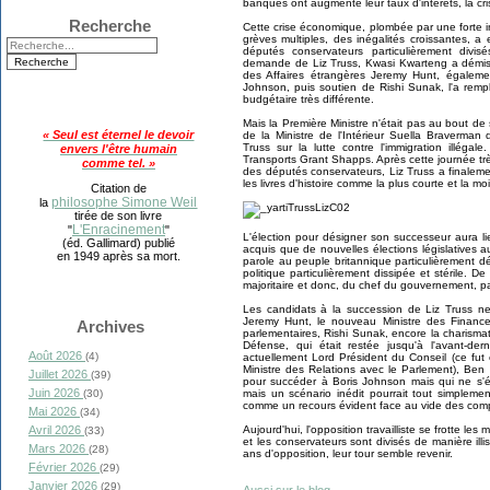
banques ont augmenté leur taux d'intérêts, la cri
Recherche
Cette crise économique, plombée par une forte in
grèves multiples, des inégalités croissantes, a
députés conservateurs particulièrement divis
demande de Liz Truss, Kwasi Kwarteng a démiss
des Affaires étrangères Jeremy Hunt, égaleme
Johnson, puis soutien de Rishi Sunak, l'a rem
budgétaire très différente.
Mais la Première Ministre n'était pas au bout de
« Seul est éternel le devoir
de la Ministre de l'Intérieur Suella Braverman
Truss sur la lutte contre l'immigration illégal
envers l'être humain
Transports Grant Shapps. Après cette journée trè
comme tel. »
des députés conservateurs, Liz Truss a finalem
les livres d'histoire comme la plus courte et la m
Citation de
philosophe Simone Weil
la
tirée de son livre
L'Enracinement
"
"
L'élection pour désigner son successeur aura li
(éd. Gallimard) publié
acquis que de nouvelles élections législatives 
en 1949 après sa mort.
parole au peuple britannique particulièrement dé
politique particulièrement dissipée et stérile. 
majoritaire et donc, du chef du gouvernement, par
Les candidats à la succession de Liz Truss ne
Jeremy Hunt, le nouveau Ministre des Finances
Archives
parlementaires, Rishi Sunak, encore la charism
Défense, qui était restée jusqu'à l'avant-de
Août 2026
(4)
actuellement Lord Président du Conseil (ce fut 
Ministre des Relations avec le Parlement), Ben W
Juillet 2026
(39)
pour succéder à Boris Johnson mais qui ne s'éta
Juin 2026
mais un scénario inédit pourrait tout simpleme
(30)
comme un recours évident face au vide des com
Mai 2026
(34)
Aujourd'hui, l'opposition travailliste se frotte le
Avril 2026
(33)
et les conservateurs sont divisés de manière ill
Mars 2026
(28)
ans d'opposition, leur tour semble revenir.
Février 2026
(29)
Janvier 2026
(29)
Aussi sur le blog.