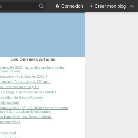
Connexion
+
Créer mon blog
Les Derniers Articles
sidentielle 2027 : la candidature favorite des
entions de vote
ma sera-t-il candidat en 2028 ?
minaret à Paris... depuis 100 ans !
ia Fedorova sous OQTF !
 Le Porge et la désolation des familles
vacuation de George Clooney
telle canicule
hanasie 2026 (16) : Pr Didier Sicard fortement
osé à la proposition de loi adoptée
ie-Paule Belle : Au Revoir et Merci !
maison brûle !
rtissement