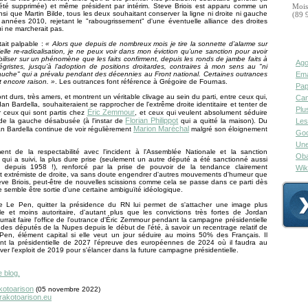
 été supprimée) et même président par intérim. Steve Briois est apparu comme un
Mois
insi que Martin Bilde, tous les deux souhaitant conserver la ligne ni droite ni gauche
(89 
années 2010, rejetant le "rabougrissement" d'une éventuelle alliance des droites
ui ne marcherait pas.
tait palpable :
« Alors que depuis de nombreux mois je tire la sonnette d’alarme sur
elle re-radicalisation, je ne peux voir dans mon éviction qu’une sanction pour avoir
biliser sur un phénomène que les faits confirment, depuis les ronds de jambe faits à
Ago
tégristes, jusqu’à l’adoption de positions droitardes, contraires à mon sens au "ni
gauche" qui a prévalu pendant des décennies au Front national. Certaines outrances
Ema
 encore raison. »
. Les outrances font référence à Grégoire de Fournas.
Pap
nt durs, très amers, et montrent un véritable clivage au sein du parti, entre ceux qui,
Can
n Bardella, souhaiteraient se rapprocher de l'extrême droite identitaire et tenter de
Plu
Éric Zemmour
ir ceux qui sont partis chez
, et ceux qui veulent absolument séduire
Florian Philippot
 de la gauche désabusée (à l'instar de
qui a quitté la maison). Du
Les
Marion Maréchal
an Bardella continue de voir régulièrement
malgré son éloignement
Goo
Une
ment de la respectabilité avec l'incident à l'Assemblée Nationale et la sanction
Oba
re qui a suivi, la plus dure prise (seulement un autre député a été sanctionné aussi
 depuis 1958 !), renforcé par la prise de pouvoir de la tendance clairement
Wik
 et extrémiste de droite, va sans doute engendrer d'autres mouvements d'humeur que
eve Briois, peut-être de nouvelles scissions comme cela se passe dans ce parti dès
e semble être sortie d'une certaine ambiguïté idéologique.
e Le Pen, quitter la présidence du RN lui permet de s'attacher une image plus
le et moins autoritaire, d'autant plus que les convictions très fortes de Jordan
urrait faire l'office de l'outrance d'Éric Zemmour pendant la campagne présidentielle
 des députés de la Nupes depuis le début de l'été, à savoir un recentrage relatif de
Pen, élément capital si elle veut un jour séduire au moins 50% des Français. Il
ant la présidentielle de 2027 l'épreuve des européennes de 2024 où il faudra au
iver l'exploit de 2019 pour s'élancer dans la future campagne présidentielle.
e blog.
kotoarison
(05 novembre 2022)
.rakotoarison.eu