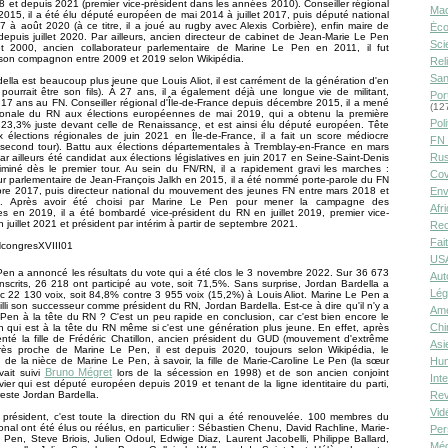
 et depuis 2021 (premier vice-président dans les années 2010). Conseiller régional
Ma
015, il a été élu député européen de mai 2014 à juillet 2017, puis député national
7 à août 2020 (à ce titre, il a joué au rugby avec Alexis Corbière), enfin maire de
Éco
epuis juillet 2020. Par ailleurs, ancien directeur de cabinet de Jean-Marie Le Pen
Sci
 2000, ancien collaborateur parlementaire de Marine Le Pen en 2011, il fut
son compagnon entre 2009 et 2019 selon Wikipédia.
Rel
San
ella est beaucoup plus jeune que Louis Aliot, il est carrément de la génération d'en
 pourrait être son fils). À 27 ans, il a également déjà une longue vie de militant,
Por
17 ans au FN. Conseiller régional d'Île-de-France depuis décembre 2015, il a mené
(12
ationale du RN aux élections européennes de mai 2019, qui a obtenu la première
Poli
 23,3% juste devant celle de Renaissance, et est ainsi élu député européen. Tête
x élections régionales de juin 2021 en Île-de-France, il a fait un score médiocre
FN 
second tour). Battu aux élections départementales à Tremblay-en-France en mars
Rus
par ailleurs été candidat aux élections législatives en juin 2017 en Seine-Saint-Denis
iminé dès le premier tour. Au sein du FN/RN, il a rapidement gravi les marches :
Cov
ur parlementaire de Jean-François Jalkh en 2015, il a été nommé porte-parole du FN
re 2017, puis directeur national du mouvement des jeunes FN entre mars 2018 et
Env
021. Après avoir été choisi par Marine Le Pen pour mener la campagne des
Afr
s en 2019, il a été bombardé vice-président du RN en juillet 2019, premier vice-
n juillet 2021 et président par intérim à partir de septembre 2021.
Rec
Fai
USA
en a annoncé les résultats du vote qui a été clos le 3 novembre 2022. Sur 36 673
Aut
nscrits, 26 218 ont participé au vote, soit 71,5%. Sans surprise, Jordan Bardella a
Lég
 22 130 voix, soit 84,8% contre 3 955 voix (15,2%) à Louis Aliot. Marine Le Pen a
lli son successeur comme président du RN, Jordan Bardella. Est-ce à dire qu'il n'y a
Amé
Pen à la tête du RN ? C'est un peu rapide en conclusion, car c'est bien encore le
Chi
 qui est à la tête du RN même si c'est une génération plus jeune. En effet, après
enté la fille de Frédéric Chatillon, ancien président du GUD (mouvement d'extrême
Asi
 très proche de Marine Le Pen, il est depuis 2020, toujours selon Wikipédia, le
e la nièce de Marine Le Pen, à savoir, la fille de Marie-Caroline Le Pen (la sœur
Hu
Bruno Mégret
vait suivi
lors de la sécession en 1998) et de son ancien conjoint
Int
ivier qui est député européen depuis 2019 et tenant de la ligne identitaire du parti,
este Jordan Bardella.
Rev
Vid
 président, c'est toute la direction du RN qui a été renouvelée. 100 membres du
ional ont été élus ou réélus, en particulier : Sébastien Chenu, David Rachline, Marie-
Per
 Pen, Steve Briois, Julien Odoul, Edwige Diaz, Laurent Jacobelli, Philippe Ballard,
Méd