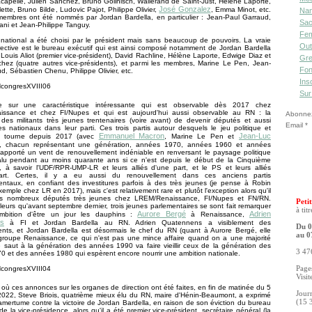
capelle, Julien Sanchez, Bruno Gollnisch, Wallerand de Saint-Just, Hélène Laporte,
José Gonzalez
ette, Bruno Bilde, Ludovic Pajot, Philippe Olivier,
, Emma Minot, etc.
Nan
membres ont été nommés par Jordan Bardella, en particulier : Jean-Paul Garraud,
Sac
iani et Jean-Philippe Tanguy.
Fe
national a été choisi par le président mais sans beaucoup de pouvoirs. La vraie
Out
rective est le bureau exécutif qui est ainsi composé notamment de Jordan Bardella
, Louis Aliot (premier vice-président), David Rachline, Hélène Laporte, Edwige Diaz et
Gre
chez (quatre autres vice-présidents), et parmi les membres, Marine Le Pen, Jean-
Fon
d, Sébastien Chenu, Philippe Olivier, etc.
Ins
Sur
te sur une caractéristique intéressante qui est observable dès 2017 chez
ssance et chez FI/Nupes et qui est aujourd'hui aussi observable au RN : la
Abonnez-
des militants très jeunes trentenaires (voire avant) de devenir députés et aussi
Email
s nationaux dans leur parti. Ces trois partis autour desquels le jeu politique et
Emmanuel Macron
Jean-Luc
el tourne depuis 2017 (avec
, Marine Le Pen et
, chacun représentant une génération, années 1970, années 1960 et années
 apporté un vent de renouvellement indéniable en renversant le paysage politique
alu pendant au moins quarante ans si ce n'est depuis le début de la Cinquième
, à savoir l'UDF/RPR-UMP-LR et leurs alliés d'une part, et le PS et leurs alliés
part. Certes, il y a eu aussi du renouvellement dans ces anciens partis
ntaux, en confiant des investitures parfois à des très jeunes (je pense à Robin
emple chez LR en 2017), mais c'est relativement rare et plutôt l'exception alors qu'il
ès nombreux députés très jeunes chez LREM/Renaissance, FI/Nupes et FN/RN.
Petit
lleurs qu'avant septembre dernier, trois jeunes parlementaires se sont fait remarquer
à tit
Aurore Bergé
Adrien
mbition d'être un jour les dauphins :
à Renaissance,
s
à FI et Jordan Bardella au RN. Adrien Quatennens a visiblement des
Du 0
ts, et Jordan Bardella est désormais le chef du RN (quant à Aurore Bergé, elle
au 0
 groupe Renaissance, ce qui n'est pas une mince affaire quand on a une majorité
Le saut à la génération des années 1990 va faire vieillir ceux de la génération des
3 476
 et des années 1980 qui espèrent encore nourrir une ambition nationale.
Pages
Visit
ù ces annonces sur les organes de direction ont été faites, en fin de matinée du 5
Jour
022, Steve Briois, quatrième mieux élu du RN, maire d'Hénin-Beaumont, a exprimé
(15 
mertume contre la victoire de Jordan Bardella, en raison de son éviction du bureau
de la vice-présidence, alors qu'il a été premier vice-président, secrétaire général (la