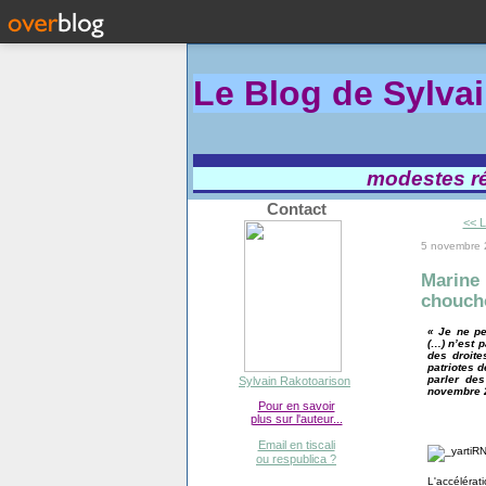
Le Blog de Sylva
modestes réf
Contact
<< L
5 novembre
Marine 
chouch
« Je ne pe
(…) n’est 
des droite
patriotes d
parler de
Sylvain Rakotoarison
novembre 
Pour en savoir
plus sur l'auteur...
Email en tiscali
ou respublica ?
L'accéléra