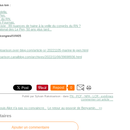
us loin :
della.
Pen.
s du RN.
e Fournas.
ciste : 89 nuances de haine à la veille du congrès du RN ?
tional des Le Pen, 50 ans plus tard...
otoarison.over-blog.com/article-sr-20221105-marine-le-pen.html
otoarison.canalblog.com/archives/2022/11/06/39698936.html
Repost
0
FN - PCF - NPA - LCR - extrêmes
Publié par Sylvain Rakotoarison
-
dans
commenter cet article
…
ouis Aliot n'a pas su convaincre...
Le retour au pouvoir de Benyamin... >>
aires
Ajouter un commentaire