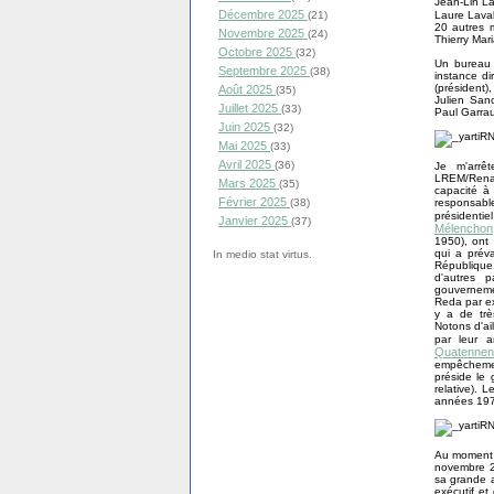
Jean-Lin La
Décembre 2025
Laure Laval
(21)
20 autres 
Novembre 2025
(24)
Thierry Mar
Octobre 2025
(32)
Un bureau 
Septembre 2025
(38)
instance di
(président)
Août 2025
(35)
Julien San
Juillet 2025
(33)
Paul Garrau
Juin 2025
(32)
Mai 2025
(33)
Avril 2025
(36)
Je m'arrê
LREM/Renai
Mars 2025
(35)
capacité à 
Février 2025
responsable
(38)
présidenti
Janvier 2025
(37)
Mélenchon
1950), ont
qui a prév
In medio stat virtus.
République
d'autres 
gouverneme
Reda par ex
y a de tr
Notons d'ai
par leur a
Quatennen
empêchemen
préside le
relative). 
années 1970
Au moment o
novembre 2
sa grande a
exécutif et 