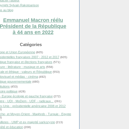
tacter l'auteur
yright Sylvain Rakotoarison
s au blog
Emmanuel Macron réélu
Président de la République
à 44 ans en 2022
Catégories
ope et Union Européenne
(605)
sidentielles françaises 2007 - 2012 et 2017
(605)
itique française et élections françaises
(571)
ure - littérature - musique et arts
(558)
ale et éthique - valeurs et République
(553)
iovisuel et médias - cinéma
(492)
itique gouvernementale
(480)
itutions
(453)
oire politique
(428)
- Europe écologie et gauche française
(272)
tre - UDI - MoDem - UDF - radicaux...
(261)
ts-Unis - présidentielle américaine 2008 et 2012
4)
che- et Moyen-Orient - Maghreb - Turquie - Egypte
4)
llistes - UMP et ex-majorité sarkozyste
(213)
iété et éducation
(208)