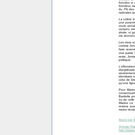
fonction a
frondeur, a
du FN des 
radicales q
La colère é
une potenti
voulu sensi
certains in
droite, ni 
me donnent
Les mots so
comme Jorda
faire reven
une partie
reste, Jord
politique.
L'effondre
disciplinai
sévèrement
identitaire
celui de St
qu'une lign
Pour Marin
consensuel
Bardella po
ou de celle
Marine Le 
restera av
moins récid
Aussi sur l
Sylvain Ra
http://www