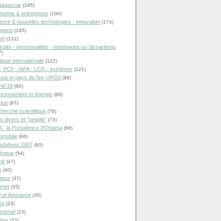
dagascar
(195)
nomie & entreprises
(190)
ence & nouvelles technologies - innovation
(174)
igions
(165)
té
(132)
traits - personnalités - hommages ou disparitions
7)
tique internationale
(122)
- PCF - NPA - LCR - extrêmes
(121)
sie et pays de l'ex-URSS
(96)
id-19
(90)
ironnement et énergie
(88)
ique
(87)
herche scientifique
(78)
ts divers et "people"
(73)
 - la Présidence d'Obama
(68)
omobile
(66)
islatives 2007
(60)
rique
(54)
ne
(47)
e
(40)
mour
(37)
ernet
(35)
ue Agoravox
(30)
éo
(24)
sonnel
(23)
ias
(22)