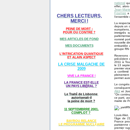
national
qui
effet, alor
Jean-Mari
Fournas
a 
CHERS LECTEURS,
l'ensemble 
MERCI !
La respecta
depuis un d
PEINE DE MORT :
européens, 
POUR OU CONTRE ?
immigrés s
parlementa
MES ARTICLES DE FOND
nommé port
nouvelle di
MES DOCUMENTS
embardée av
groupe RN s
L'INTRICATION QUANTIQUE
Revenons d
ET ALAIN ASPECT
précédent c
2011 à Tour
LA CRISE MALGACHE DE
le 13 septe
2009
premier vic
a confirmé 
pleinement 
VIVE LA FRANCE !
permet aussi
LA FRANCE EST-ELLE
Le congrès 
UN PAYS LIB
É
RAL ?
conséquent
Aliot
et Jord
Le Traité de Lisbonne
"On continue
autoriserait-il
ce parti, av
mairie de P
la peine de mort ?
11 SEPTEMBRRE 2001,
COMPLOT ?
Louis Aliot
l'âge de 2
BAYROU RELANCE
France prov
LE PROGRAMME NU
CL
AIRE
É
parisienne 
premier ru