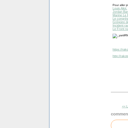
Pour aller pl
Louis Aliot.
Jordan Bar
Marine Le 
Le congrè
Grégoire d
Incident ra
Le Front na
https://rak
http://rak
<< L
comment