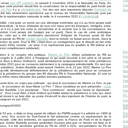
Con
e
son 18
congrès
 tenait
ce samedi 5 novembre 2022 à la Mutualité de Paris. En
Cop
s que cette journée devait être la consécration de la respectabilité du parti fondé par
e Le Pen
cinquante ans
Grégoire de
il y a
, l'un des ses plus importants députés
Don
été très sévèrement sanctionné par le bureau de l'Assemblée Nationale puis par
j'y reviendrai
de la représentation nationale la veille, le 4 novembre 2022 (
).
bilité, c'est juste un vernis sur une idéologie extrémiste qui n'a au fond jamais varié
emi-siècle : le bouc émissaire de tous nos maux sont les étrangers, immigrés, extra-
et il n'y a pas loin entre la xénophobie et le racisme (car à ma connaissance, les
uédois n'ont jamais été fustigés par ce parti). Dans le cas de cette polémique
ire, celui qui a été lourdement sanctionné Grégoire de Fournas aurait dû être
Jordan Bardella
e-parole du RN de
, dont la victoire ne faisait aucun doute, dans la
rection du parti. Pour le RN, c'était donc un soulagement que le député ait fait cette
ant d'être nommé, car ainsi, il ne représentait pas ès qualités le RN (même si le
'est complètement solidarisé).
Eur
Marine Le Pen
onc à ce congrès très politique.
, réélue présidente du RN au
Pré
ongrès le 3 juillet 2021 à Perpignan et qui avait succédé à son père le 16 janvier
s (face à Bruno Gollnisch), avait démissionné temporairement de cette présidence
Pol
mbre 2021 pour se consacrer pleinement à la campagne présidentielle. En tant que
Cult
e-président, Jordan Bardella avait assuré l'intérim, et le 21 juin 2022, Marine Le Pen
qu'elle démissionnait définitivement de la présidence du parti pour se consacrer
Mor
à la présidence du groupe des 89 députés RN à l'Assemblée Nationale. Et cela lui
Aud
 d'être moins tributaire des petites bricoles partisanes.
Pol
avait donc un enjeu pas ordinaire : qui sera le successeur de Marine Le Pen, et par
Inst
Louis
, le successeur de Jean-Marie Le Pen ? Deux candidats se sont présentés :
an Bardella. L'un proclamait : "Tout commence", tandis que l'autre se réjouissait :
Hist
". Pour Louis Aliot, il était évident qu'il fallait laisser la présidence à celui qui, dans
PS 
ait réussi à se faire élire au poste d'exécutif le plus important de l'histoire du parti, la
erpignan en juin 2021.
Cen
Éta
(23
Pro
, à 53 ans, a déjà un long passé de militant du FN/RN auquel il a adhéré en 1990 (à
1 ans). Son accent du Sud-Ouest le fait présenter comme un représentant de la
(22
inciale, celle des territoires, en opposition avec la France de Paris et de la région
Gau
que Jordan Bardella pourrait symboliser d'autant plus que ce dernier est lisse et le
gueux. Il a été secrétaire général du FN de 2005 à 2011, vice-président du FN de
Soc