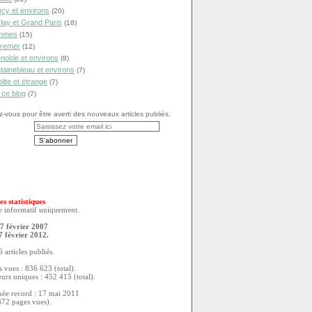
cy et environs
(20)
lay et Grand Paris
(18)
mmes
(15)
remer
(12)
noble et environs
(8)
tainebleau et environs
(7)
olite et étrange
(7)
 ce blog
(7)
vous pour être averti des nouveaux articles publiés.
es statistiques
re informatif uniquement.
7 février 2007
7 février 2012.
 articles publiés.
 vues : 836 623 (total).
eurs uniques : 452 415 (total).
née record : 17 mai 2011
372 pages vues).