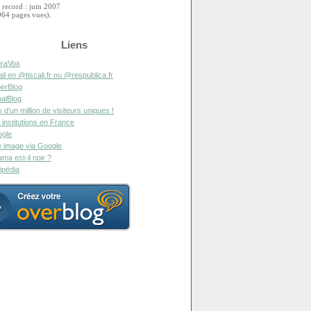
 record : juin 2007
964 pages vues).
Liens
raVox
il en @tiscali.fr ou @respublica.fr
erBlog
alBlog
s d'un million de visiteurs uniques !
 institutions en France
gle
 image via Google
ma est-il noir ?
ipédia