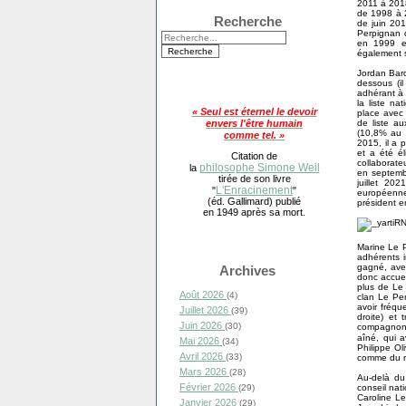
2011 à 2018
de 1998 à 2
Recherche
de juin 201
Perpignan d
en 1999 et
également 
Jordan Bard
dessous (il
adhérant à 
la liste n
« Seul est éternel le devoir
place avec
de liste au
envers l'être humain
(10,8% au 
comme tel. »
2015, il a 
et a été él
Citation de
collaborate
philosophe Simone Weil
la
en septemb
tirée de son livre
juillet 2
L'Enracinement
"
"
européenne
(éd. Gallimard) publié
président e
en 1949 après sa mort.
Marine Le P
adhérents i
gagné, avec
Archives
donc accuei
plus de Le 
Août 2026
(4)
clan Le Pen
avoir fréqu
Juillet 2026
(39)
droite) et
Juin 2026
(30)
compagnon d
aîné, qui a
Mai 2026
(34)
Philippe Ol
Avril 2026
(33)
comme du r
Mars 2026
(28)
Au-delà du
Février 2026
conseil nat
(29)
Caroline Le
Janvier 2026
(29)