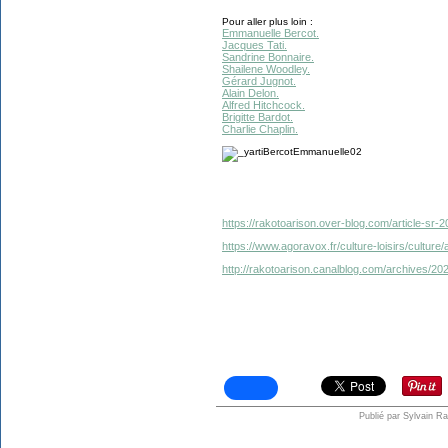
Pour aller plus loin :
Emmanuelle Bercot.
Jacques Tati.
Sandrine Bonnaire.
Shailene Woodley.
Gérard Jugnot.
Alain Delon.
Alfred Hitchcock.
Brigitte Bardot.
Charlie Chaplin.
https://rakotoarison.over-blog.com/article-sr
https://www.agoravox.fr/culture-loisirs/cultur
http://rakotoarison.canalblog.com/archives/20
Publié par Sylvain R