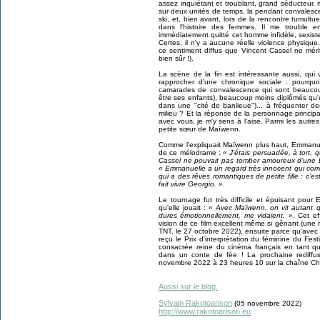
assez inquiétant et troublant, grand séducteur, 
sur deux unités de temps, la pendant convales
ski, et, bien avant, lors de la rencontre tumult
dans l'histoire des femmes. Il me trouble e
immédiatement quitté cet homme infidèle, sexiste,
Certes, il n'y a aucune réelle violence physiqu
ce sentiment diffus que Vincent Cassel ne mér
bien sûr !).
La scène de la fin est intéressante aussi, qui
rapprocher d'une chronique sociale : pourquoi 
camarades de convalescence qui sont beaucoup
être ses enfants), beaucoup moins diplômés qu'e
dans une "cité de banlieue")... à fréquenter d
milieu ? Et la réponse de la personnage princip
avec vous, je m'y sens à l'aise. Parmi les autres
petite sœur de Maïwenn.
Comme l'expliquait Maïwenn plus haut, Emmanuell
de ce mélodrame :
« J’étais persuadée, à tort, q
Cassel ne pouvait pas tomber amoureux d’une 
« Emmanuelle a un regard très innocent qui co
qui a des rêves romantiques de petite fille : c’e
fait vivre Georgio. »
.
Le tournage fut très difficile et épuisant pou
qu'elle jouait :
« Avec Maïwenn, on vit autant q
dures émotionnellement, me vidaient. »
. Cet e
vision de ce film excellent même si gênant (une
TNT, le 27 octobre 2022), ensuite parce qu'avec 
reçu le Prix d'interprétation du féminine du Fes
consacrée reine du cinéma français en tant qu'
dans un conte de fée !
La prochaine rediffus
novembre 2022 à 23 heures 10 sur la chaîne Ch
Aussi sur le blog.
Sylvain Rakotoarison
(05 novembre 2022)
http://www.rakotoarison.eu