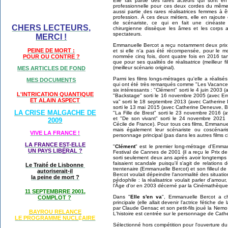
Elle fait partie des rares acteurs qui sont e
professionnelle pour ces deux cordes du même a
aussi partie des rares réalisatrices femmes à
profession. À ces deux métiers, elle en rajoute
de scénariste, ce qui en fait une cinéaste 
CHERS LECTEURS,
chirurgienne dissèque les âmes et les corps
spectateurs.
MERCI !
Emmanuelle Bercot a reçu notamment deux prix d
PEINE DE MORT :
et si elle n'a pas été récompensée, pour le 
POUR OU CONTRE ?
nommée cinq fois, dont quatre fois en 2016 tant 
que pour ses qualités de réalisatrice (meilleur f
(meilleur scénario original).
MES ARTICLES DE FOND
Parmi les films longs-métrages qu'elle a réalisés
MES DOCUMENTS
qui ont été très remarqués comme "Les Vacances
six intéressants : "Clément" sorti le 4 juin 2003
L'INTRICATION QUANTIQUE
"Backstage" sorti le 16 novembre 2005 (avec Emm
ET ALAIN ASPECT
va" sorti le 18 septembre 2013 (avec Catherin
sorti le 13 mai 2015 (avec Catherine Deneuve, B
LA CRISE MALGACHE DE
"La Fille de Brest" sorti le 23 novembre 2016 
et "De son vivant" sorti le 24 novembre 2021
2009
Cécile de France). Pour tous ces films, Emmanuel
mais également leur scénariste ou coscénaris
VIVE LA FRANCE !
personnage principal (pas dans les autres films ci
LA FRANCE EST-ELLE
"
Clément
" est le premier long-métrage d'Emma
UN PAYS LIB
É
RAL ?
Festival de Cannes de 2001 (il a reçu le Prix de
sorti seulement deux ans après avoir longtemps
faisaient scandale puisqu'il s'agit de relati
Le Traité de Lisbonne
trentenaire (Emmanuelle Bercot) et son filleul d
autoriserait-il
Bercot voulait dépeindre l'anormalité des situat
la peine de mort ?
pédophile : la réalisatrice voulait parler d'amou
l'Âge d'or en 2003 décerné par la Cinémathèque
11 SEPTEMBRRE 2001,
Dans "
Elle s'en va
", Emmanuelle Bercot a 
COMPLOT ?
principale (elle allait devenir l'actrice fétiche d
par Claude Gensac et son petit-fils joué la Nemo
BAYROU RELANCE
L'histoire est centrée sur le personnage de Cat
LE PROGRAMME NU
CL
AIRE
É
Sélectionné hors compétition pour l'ouverture d