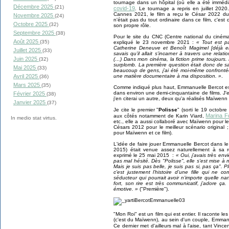
tournage dans un hôpital (où elle a été imméd
Décembre 2025
(21)
covid-19
. Le tournage a repris en juillet 2020
Cannes 2021, le film a reçu le César 2022 du
Novembre 2025
(24)
n'était pas du tout ordinaire dans ce film, c'est
Octobre 2025
(32)
son propre rôle.
Septembre 2025
(38)
Pour le site du CNC (Centre national du ciném
Août 2025
(35)
expliqué le 23 novembre 2021 :
« Tout est p
Catherine Deneuve et Benoît Magimel [déjà en
Juillet 2025
(33)
savais qu’il allait s’incarner à travers une rela
Juin 2025
(32)
(…) Dans mon cinéma, la fiction prime toujours. L
surplomb. La première question était donc de sa
Mai 2025
(33)
beaucoup de gens, j’ai été moi-même confrontée
Avril 2025
une matière documentaire à ma disposition. »
.
(36)
Mars 2025
(35)
Comme indiqué plus haut, Emmanuelle Bercot est 
dans environ une demi-cinquantaine de films. J'e
Février 2025
(38)
j'en citerai un autre, deux qu'a réalisés Maïwen
Janvier 2025
(37)
Je cite le premier "
Polisse
" (sorti le 19 octob
Marina F
aux côtés notamment de Karin Viard,
In medio stat virtus.
etc., elle a aussi collaboré avec Maïwenn pour l
Césars 2012 pour le meilleur scénario original
pour Maïwenn et ce film).
L'idée de faire jouer Emmanuelle Bercot dans le 
2015) était venue assez naturellement à sa ré
exprimé le 25 mai 2015 :
« Oui, j’avais très env
pas mal hésité. Dès "Polisse", elle s’est mise à
Mais je suis pas belle, je suis pas si, pas ça". Pl
c’est justement l’histoire d’une fille qui ne 
séducteur qui pourrait avoir n’importe quelle na
fort, son rire est très communicatif, j’adore ça.
émotive. »
("Première").
"Mon Roi" est un film qui est entier. Il raconte le
(c'est du Maïwenn), au sein d'un couple, Emmanu
Ce dernier met d'ailleurs mal à l'aise, tant Vinc