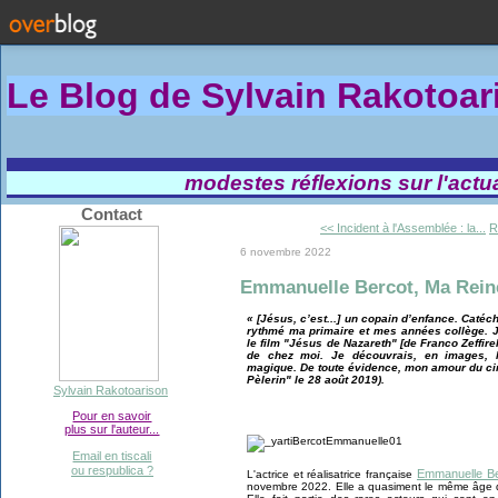
Le Blog de Sylvain Rakotoa
modestes réflexions sur l'actual
Contact
<< Incident à l'Assemblée : la...
R
6 novembre 2022
Emmanuelle Bercot, Ma Rein
« [Jésus, c’est...] un copain d’enfance. Catéc
rythmé ma primaire et mes années collège. J
le film "Jésus de Nazareth" [de Franco Zeffirel
de chez moi. Je découvrais, en images, l’h
magique. De toute évidence, mon amour du ci
Pèlerin" le 28 août 2019).
Sylvain Rakotoarison
Pour en savoir
plus sur l'auteur...
Email en tiscali
ou respublica ?
Emmanuelle Be
L'actrice et réalisatrice française
novembre 2022. Elle a quasiment le même âge qu