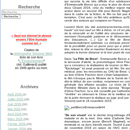
qui raconte la vie très difficile d'un adolesc
d'Emmanuelle Bercot qui a reçu le plus de récomp
Recherche
deux Césars 2016, celui du meilleur espoir ma
acteur dans un second rôle pour Benoît Magime
dans le cadre de la fiction, le film ne fait pa
tentation. C'est avec ce film très ambitieux qu'
cercle des auteurs qui comptent en France.
Laurent Aknin (du site avantscenecinema.com)
haute" est tout sauf un film à thèse, et s’il en 
de la nécessité et de l’utilité des structures d
« Seul est éternel le devoir
montrant l’incroyable patience et le dévouement
envers l'être humain
des éducateurs. (…) Car le film de Berco
fondamentalement optimiste. La cinéaste prend le
comme tel. »
de la possibilité pour un jeune pour qui a prio
titre, relever la tête et marcher finalement en lev
Citation de
adopter la bonne distance et le bon point de vue
philosophe Simone Weil
la
tirée de son livre
Dans "
La Fille de Brest
", Emmanuelle Bercot a 
L'Enracinement
"
"
la lanceuse d'alerte, la pneumologue Irène Fr
(éd. Gallimard) publié
qui a convaincu la réalisatrice de tourner ce film
en 1949 après sa mort.
"Backstage" lui avait proposé un tel film. Six a
médical, avec les rencontres au CHU de Brest. L
au livre d'Irène Frachon dont c'était l'adaptatio
le film n'évoque pas le Ministre de la Santé de
dès le début de son combat, notamment en comma
générale des affaires sociales. Le choix de S
Archives
Première Ministre dans la série danoise "Borg
d'Irène Frachon, lui a été conseillé par Cather
Août 2026
"révélée" en obtenant le César de la meilleur 
(4)
de la jurée donnant la réplique au juge joué par
Juillet 2026
(39)
Vincent) sorti le 18 novembre 2015.
Juin 2026
(30)
Mai 2026
(34)
Avril 2026
(33)
"
De son vivant
" est le dernier long-métrage 
maladie et de la mort. Une mère (Catherie Den
Mars 2026
(28)
dramatique, encore jeune (Benoît Magimel), e
Février 2026
(29)
terminale et va donc bientôt mourir. Tourné à parti
de novembre 2019 en raison de l'AVC dont a
Janvier 2026
(29)