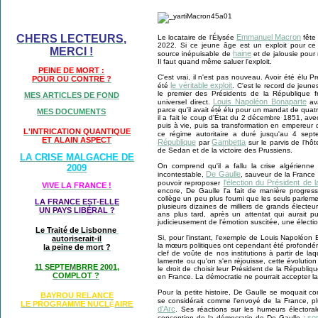
CHERS LECTEURS,
Emmanuel Macron
Le locataire de l'Élysée
fête
2022. Si ce jeune âge est un exploit pour ce 
MERCI !
haine
source inépuisable de
et de jalousie pour
Il faut quand même saluer l'exploit.
PEINE DE MORT :
C'est vrai, il n'est pas nouveau. Avoir été élu
POUR OU CONTRE ?
le véritable exploit
été
. C'est le record de jeune
le premier des Présidents de la République f
MES ARTICLES DE FOND
Louis Napoléon Bonaparte
universel direct.
av
parce qu'il avait été élu pour un mandat de qua
MES DOCUMENTS
il a fait le coup d'État du 2 décembre 1851, av
puis à vie, puis sa transformation en empereur 
L'INTRICATION QUANTIQUE
ce régime autoritaire a duré jusqu'au 4 se
ET ALAIN ASPECT
République
Gambetta
par
sur le parvis de l'hô
de Sedan et de la victoire des Prussiens.
LA CRISE MALGACHE DE
On comprend qu'il a fallu la crise algérienne 
2009
De Gaulle
incontestable,
, sauveur de la France
l'élection du Président de 
pouvoir reproposer
VIVE LA FRANCE !
encore, De Gaulle l'a fait de manière progres
collège un peu plus fourni que les seuls parlemen
LA FRANCE EST-ELLE
plusieurs dizaines de milliers de grands électeu
UN PAYS LIB
É
RAL ?
ans plus tard, après un attentat qui aurait pu
judicieusement de l'émotion suscitée, une électi
Le Traité de Lisbonne
Si, pour l'instant, l'exemple de Louis Napoléo
autoriserait-il
la mœurs politiques ont cependant été profondéme
la peine de mort ?
clef de voûte de nos institutions à partir de l
lamente ou qu'on s'en réjouisse, cette évolution e
11 SEPTEMBRRE 2001,
le droit de choisir leur Président de la République,
COMPLOT ?
en France. La démocratie ne pourrait accepter la 
Pour la petite histoire, De Gaulle se moquait co
BAYROU RELANCE
se considérait comme l'envoyé de la France,
LE PROGRAMME NU
CL
AIRE
É
d'Arc
. Ses réactions sur les humeurs électora
so
conception de la démocratie de De Gaulle :