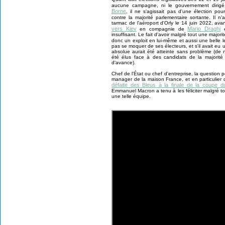
aucune campagne, ni le gouvernement dirigé 
Borne
, il ne s'agissait pas d'une élection p
contre la majorité parlementaire sortante. Il n
tarmac de l'aéroport d'Orly le 14 juin 2022, av
vers Kiev
Mario Draghi
en compagnie de
insuffisant. Le fait d'avoir malgré tout une majorit
donc un exploit en lui-même et aussi une belle 
pas se moquer de ses électeurs, et s'il avait eu 
absolue aurait été atteinte sans problème (de 
été élus face à des candidats de la majorit
d'avance).
Chef de l'État ou chef d'entreprise, la question
manager de la maison France, et en particulier 
défaite des Bleus à la finale de la coupe d
Emmanuel Macron a tenu à les féliciter malgré to
une telle équipe.