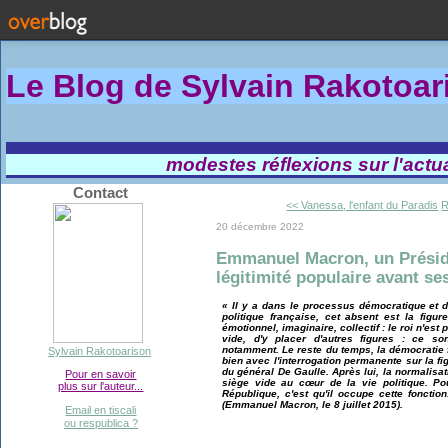
Le Blog de Sylvain Rakotoa
modestes réflexions sur l'actual
Contact
<< Vanessa, l'enfant du Paradis
R
20 décembre 2022
Emmanuel Macron, un Préside
légitimité populaire avant se
« Il y a dans le processus démocratique et 
politique française, cet absent est la figu
émotionnel, imaginaire, collectif : le roi n'est
vide, d'y placer d'autres figures : ce so
notamment. Le reste du temps, la démocratie f
Sylvain Rakotoarison
bien avec l'interrogation permanente sur la fi
du général De Gaulle. Après lui, la normalisati
Pour en savoir
siège vide au cœur de la vie politique. Po
plus sur l'auteur...
République, c'est qu'il occupe cette fonctio
(Emmanuel Macron, le 8 juillet 2015).
Email en tiscali
ou respublica ?