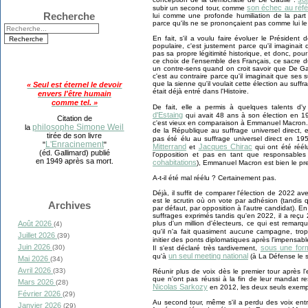
son échec au réfé
subir un second tour, comme
Recherche
lui comme une profonde humiliation de la part 
parce qu'ils ne se prononçaient pas comme lui le 
En fait, s'il a voulu faire évoluer le Président
populaire, c'est justement parce qu'il imaginai
pas sa propre légitimité historique, et donc, pour avo
ce choix de l'ensemble des Français, ce sacre d
un contre-sens quand on croit savoir que De Ga
c'est au contraire parce qu'il imaginait que se
que la sienne qu'il voulait cette élection au suffra
« Seul est éternel le devoir
était déjà entré dans l'Histoire.
envers l'être humain
comme tel. »
De fait, elle a permis à quelques talents d'
d'Estaing
qui avait 48 ans à son élection en 19
Citation de
c'est vieux en comparaison à Emmanuel Macron. Il
philosophe Simone Weil
la
de la République au suffrage universel direct, 
tirée de son livre
pas été élu au suffrage universel direct en 19
L'Enracinement
"
"
Mitterrand
Jacques Chirac
et
qui ont été réé
(éd. Gallimard) publié
l'opposition et pas en tant que responsables
en 1949 après sa mort.
cohabitations
), Emmanuel Macron est bien le prem
A-t-il été mal réélu ? Certainement pas.
Déjà, il suffit de comparer l'élection de 2022 av
est le scrutin où on vote par adhésion (tandis 
Archives
par défaut, par opposition à l'autre candidat)
suffrages exprimés tandis qu'en 2022, il a reçu
Août 2026
plus d'un million d'électeurs, ce qui est remar
(4)
qu'il n'a fait quasiment aucune campagne, tr
Juillet 2026
(39)
initier des ponts diplomatiques après l'impensab
Juin 2026
(30)
sous une form
Il s'est déclaré très tardivement,
un seul meeting national
qu'à
(à La Défense le s
Mai 2026
(34)
Avril 2026
(33)
Réunir plus de voix dès le premier tour après l
que n'ont pas réussi à la fin de leur mandat re
Mars 2026
(28)
Nicolas Sarkozy
en 2012, les deux seuls exempl
Février 2026
(29)
Au second tour, même s'il a perdu des voix entre
Janvier 2026
(29)