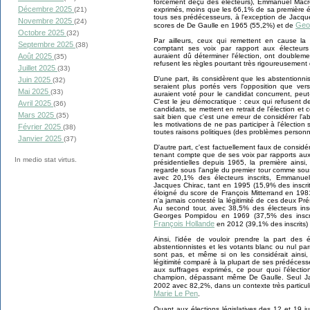
forcément déçu des électeurs), Emmanuel Mac
Décembre 2025
(21)
exprimés, moins que les 66,1% de sa première 
tous ses prédécesseurs, à l'exception de Jacqu
Novembre 2025
(24)
Geo
scores de De Gaulle en 1965 (55,2%) et de
Octobre 2025
(32)
Par ailleurs, ceux qui remettent en cause la
Septembre 2025
(38)
comptant ses voix par rapport aux électeurs 
Août 2025
auraient dû déterminer l'élection, ont doubleme
(35)
refusent les règles pourtant très rigoureusement 
Juillet 2025
(33)
D'une part, ils considèrent que les abstentionni
Juin 2025
(32)
seraient plus portés vers l'opposition que vers
Mai 2025
(33)
auraient voté pour le candidat concurrent, peut-
C'est le jeu démocratique : ceux qui refusent d
Avril 2025
(36)
candidats, se mettent en retrait de l'élection et
Mars 2025
(35)
sait bien que c'est une erreur de considérer l'
les motivations de ne pas participer à l'élection
Février 2025
(38)
toutes raisons politiques (des problèmes personne
Janvier 2025
(37)
D'autre part, c'est factuellement faux de consi
tenant compte que de ses voix par rapports aux é
In medio stat virtus.
présidentielles depuis 1965, la première ains
regarde sous l'angle du premier tour comme sous 
avec 20,1% des électeurs inscrits, Emmanue
Jacques Chirac, tant en 1995 (15,9% des inscrit
éloigné du score de François Mitterrand en 198
n'a jamais contesté la légitimité de ces deux Pré
Au second tour, avec 38,5% des électeurs in
Georges Pompidou en 1969 (37,5% des inscri
François Hollande
en 2012 (39,1% des inscrits)
Ainsi, l'idée de vouloir prendre la part des 
abstentionnistes et les votants blanc ou nul pa
sont pas, et même si on les considérait ainsi
légitimité comparé à la plupart de ses prédéces
aux suffrages exprimés, ce pour quoi l'électi
champion, dépassant même De Gaulle. Seul Ja
2002 avec 82,2%, dans un contexte très particuli
Marie Le Pen
.
Quant aux élections législatives des 12 et 19 