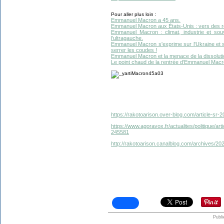
Pour aller plus loin :
Emmanuel Macron a 45 ans.
Emmanuel Macron aux États-Unis : vers des re
Emmanuel Macron : climat, industrie et souv
l'ultragauche.
Emmanuel Macron s'exprime sur l'Ukraine et 
serrer les coudes !
Emmanuel Macron et la menace de la dissoluti
Le point chaud de la rentrée d’Emmanuel Macron
https://rakotoarison.over-blog.com/article-sr
https://www.agoravox.fr/actualites/politique/a
245581
http://rakotoarison.canalblog.com/archives/2
Publi