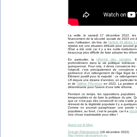
La veille, le samedi 17 décembre 2022, les
financement de la sécurité sociale de 2023 ont 
l'article 49 alinéa 3
avec l'utilisation, dix fois, de
relative est une situation délicate pour pouvoir 
l'État a été voté car il y a les outils instituti
beaucoup plus difficile de faire adopter les réf
réforme des retraites
En particulier, la
. E
profondément dans la vie politique intérieure
quinquennat. Pour cela, il devra convaincre les
l'objectif, c'est principalement de convainc
pertinence d'un rallongement de l'âge légal de l
Élément positif pour la majorité : ce rallongeme
LR depuis une dizaine d'années, en particulier 
Valérie Pécresse
et de
en 2022. La position du
déterminante pour l'avenir d'une telle réforme.
Pendant ce temps, les oppositions populistes
irresponsables et de faire la politique du pire.
que ce n'est pas très constructif et cela n'aide
réinvesti de la légitimité populaire il y a quelqu
Comme on pourrait paraphraser une parole d
reco
populistes, au fond, c'est le peuple, car il a
Une chose inadmissible pour elles !
Aussi sur le blog.
Sylvain Rakotoarison
(18 décembre 2022)
http://www.rakotoarison.eu