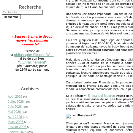
Il y a un véritable contresens dont sont très 
sociale : on ne remet pas en cause les retraites 
Recherche
retraite de 62 à 64 ans. Au contraire, cela permet
Rappelons une chose importante : on cite souve
la Résistance). La première chose, c'est qu'il 
choses entre-temps pour ne pas reprendre
principes fondateurs ont porté notre modèle socia
là). La deuxième chose, c'est qu'il n'a jamais pro
Sécurité sociale, y compris des retraites, a été a
ans avec une espérance de vie bien moindre qu
« Seul est éternel le devoir
En effet, jusqu'en 1981, l'âge légal de départ à
envers l'être humain
protesté. À l'époque (1946-1981), la situation des 
comme tel. »
beaucoup de cotisants (avec le baby boom) et 
actifs pouvaient aisément contribuer au finance
Citation de
plombés financièrement.
philosophe Simone Weil
la
tirée de son livre
Mais alors que la tendance démographique allait
L'Enracinement
"
"
années 2010 et baisse de la natalité à parti
(éd. Gallimard) publié
communiste de 1981 n'a pas trouvé mieux que de
la retraite, ce qui a augmenté fortement le nomb
en 1949 après sa mort.
cotisants). Mesure aussi irresponsable que plus 
politique, d'une sorte de nostalgie sociale du Fro
On a laissé croire aux Français qu'ils pouvaien
moment où la France s'ouvrait dans une globa
Archives
rendre la compétition commerciale beaucoup plu
Emmanuel Macron
Si le Président
voulait détrui
Août 2026
(4)
ne rien faire mais aussi, de ne pas faire payer l
Juillet 2026
(39)
par les contribuables (on compte actuellement 30
caisses de retraite et cela va croître sans réfor
Juin 2026
(30)
article).
Mai 2026
(34)
Avril 2026
(33)
Mars 2026
(28)
C'est parce qu'Emmanuel Macron veut justement
l'instar d'une très grande majorité de personnes
Février 2026
(29)
structurellement équilibré et supprimer défin
Janvier 2026
(29)