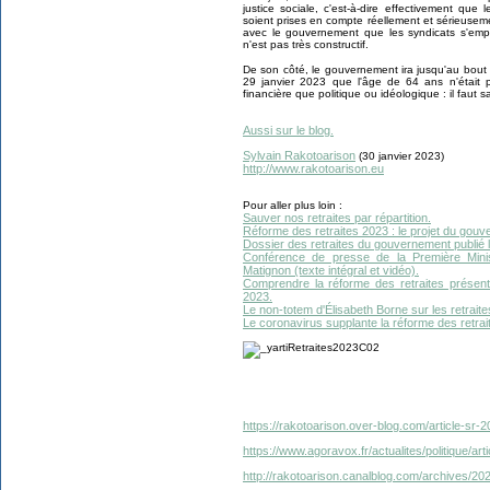
justice sociale, c'est-à-dire effectivement que l
soient prises en compte réellement et sérieusem
avec le gouvernement que les syndicats s'empê
n'est pas très constructif.
De son côté, le gouvernement ira jusqu'au bout 
29 janvier 2023 que l'âge de 64 ans n'était p
financière que politique ou idéologique : il faut sa
Aussi sur le blog.
Sylvain Rakotoarison
(30 janvier 2023)
http://www.rakotoarison.eu
Pour aller plus loin :
Sauver nos retraites par répartition.
Réforme des retraites 2023 : le projet du gou
Dossier des retraites du gouvernement publié 
Conférence de presse de la Première Minis
Matignon (texte intégral et vidéo).
Comprendre la réforme des retraites présent
2023.
Le non-totem d'Élisabeth Borne sur les retraite
Le coronavirus supplante la réforme des retra
https://rakotoarison.over-blog.com/article-sr-
https://www.agoravox.fr/actualites/politique/ar
http://rakotoarison.canalblog.com/archives/2