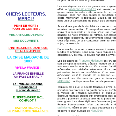
rapport de forces avec le gouvernement.
Les conséquences de ces grèves sont cependan
pandémie de covid-19
effet, la
est passée par 
quand même travailler cette journée le peuve
CHERS LECTEURS,
commun, sans non plus saturer la circulation a
existe maintenant le télétravail. Seules, les gr
MERCI !
mais un jour par semaine ne paraît plus en mesur
PEINE DE MORT :
Je ne doute pas de la sincérité de tous ceux qu
POUR OU CONTRE ?
retraites par répartition. Et en quelque sorte, ma
souvent responsable et sérieux, c'est une chan
MES ARTICLES DE FOND
principe de notre système de retraite, généralisé
c'est aussi l'objectif du gouvernement, sauver no
c'est déjà cela. Je suis convaincu qu'un tel co
MES DOCUMENTS
sujet, par exemple.
L'INTRICATION QUANTIQUE
En revanche, si nous voulons vraiment sauver no
ET ALAIN ASPECT
lucides et anticiper. Sans cela, nous risquons 
comptable. C'est vrai, le peuple français a envie 
LA CRISE MALGACHE DE
François Hollande
Les électeurs de
l'ont cru lo
2009
son principal adversaire, c'était le monde de la 
vais vous confier une chose. Dans cette batail
VIVE LA FRANCE !
adversaire, mon véritable adversaire. Il n’a p
présentera jamais sa candidature, il ne sera
LA FRANCE EST-ELLE
adversaire, c’est le monde de la finance. (
UN PAYS LIB
É
RAL ?
Comment des électeurs de gauche, trompés
Mitterrand
, ont-ils pu retomber dans le panneau
Le Traité de Lisbonne
Toujours est-il que le peuple français a envie 
autoriserait-il
soient napoléoniennes ou gaulliennes, ou qu'elle
la peine de mort ?
la victoire de François Mitterrand et quelqu
électeurs français croient aux promesses des ca
11 SEPTEMBRRE 2001,
justifie a posteriori la dévaluation de la parole e
COMPLOT ?
raser gratis. Les rêves idylliques finissent tou
France, heureusement, n'est pas tombée ni 
stalinisme
, même si elle n'a pas beaucoup de 
BAYROU RELANCE
Napoléon
observe le bilan humain de
.
LE PROGRAMME NU
CL
AIRE
É