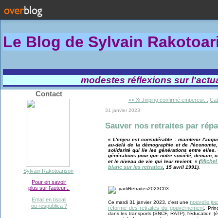
Le Blog de Sylvain Rakotoa
modestes réflexions sur l'actual
Contact
<< Xi Jinping confirmé empereur...
Cat
31 janvier 2023
Sauver nos retraites par répa
« L'enjeu est considérable : maintenir l'acqu
au-delà de la démographie et de l'économie,
solidarité qui lie les générations entre elles.
générations pour que notre société, demain, c
Michel
et le niveau de vie qui leur revient. » (
blanc sur les retraites
, 15 avril 1991).
Sylvain Rakotoarison
Pour en savoir
plus sur l'auteur...
Email en tiscali
nouvelle jo
Ce mardi 31 janvier 2023, c'est une
ou respublica ?
réforme des retraites du gouvernement
. Pri
dans les transports (SNCF, RATP), l'éducation (é