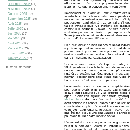
effondrement du système (qui affectera en 
effondrement qu'on devra proposer la retraite 
Décembre 2025
(21)
justement ce que le gouvernement veut éviter.
Novembre 2025
(24)
Inversement, si un actif veut être le maître des 
Octobre 2025
(32)
sa retraite en toute liberté, selon ses impératifs 
Septembre 2025
(38)
retraite par capitalisation est sa solution : s'i
peut espérer partir plus tôt ; au contraire, s'il d
Août 2025
(35)
faudra travailler plus. Ce système par capital
Juillet 2025
(33)
comme il le souhaite. J'avais une très proche 
souhaitait prendre sa retraite un peu après ses 
Juin 2025
(32)
Texas (d'où elle venait) et de vivre ainsi encor
Mai 2025
chacun décide comme il l'entend.
(33)
Avril 2025
(36)
Bien que jaloux de mes libertés et plutôt indiv
répartition qui est un système avant tout de sol
Mars 2025
(35)
jeunes paient pour les moins jeunes), mais 
Février 2025
(38)
minimum vieillesse (revalorisé à l'occasion de c
dans un système par capitalisation.
Janvier 2025
(37)
Une autre raison aussi : c'est que ma collègue
In medio stat virtus.
2001 (éclatement de la bulle des télécommunicat
encore plus longtemps, car tout son pécule éc
l'intérêt du système par répartition, on n'est pas 
montant des pensions dans trente ans. Cette é
Lumières, ce n'est pas chacun pour soi.
La répartition, c'est un avantage compétitif é
pour que le système ne se casse pas la gue
cela, il faut s'assurer qu'il y ait toujours ass
âgés. En clair, cela signifie une natalité dynamiq
Michel Debré
, dont le thème de la natalité l'a
avait anticipé les conséquences d'une baisse no
ra
commissaire au plan, l'a aussi écrit dans un
voies pour augmenter la population active : ou u
pas été fait depuis une cinquantaine d'années
pour faire tourner notre modèle social.
L'autre solution, ce que préconise le gouvernem
plus qu'auparavant. Comme je l'indiquais dan
Français, dont le but est de sauver nos retraites p