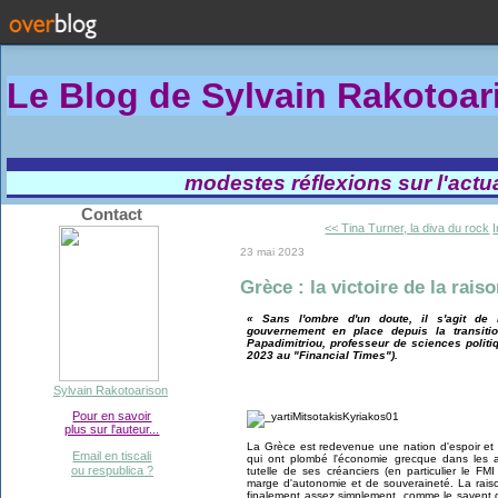
Le Blog de Sylvain Rakotoa
modestes réflexions sur l'actual
Contact
<< Tina Turner, la diva du rock
23 mai 2023
Grèce : la victoire de la rai
« Sans l'ombre d'un doute, il s'agit de 
gouvernement en place depuis la transiti
Papadimitriou, professeur de sciences politi
2023 au "Financial Times").
Sylvain Rakotoarison
Pour en savoir
plus sur l'auteur...
La Grèce est redevenue une nation d'espoir et d
Email en tiscali
qui ont plombé l'économie grecque dans les 
ou respublica ?
tutelle de ses créanciers (en particulier le F
marge d'autonomie et de souveraineté. La rais
finalement assez simplement, comme le savent dep