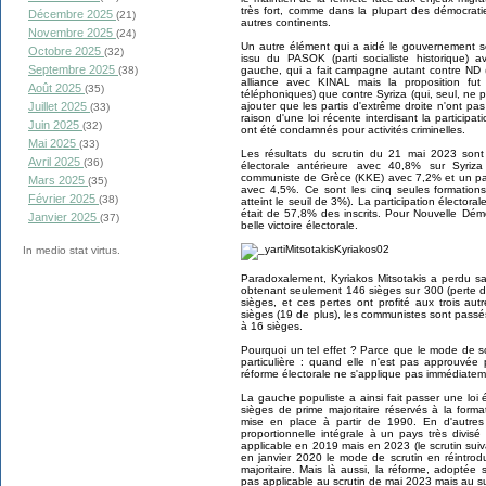
très fort, comme dans la plupart des démocrat
Décembre 2025
(21)
autres continents.
Novembre 2025
(24)
Un autre élément qui a aidé le gouvernement so
Octobre 2025
(32)
issu du PASOK (parti socialiste historique) a
Septembre 2025
gauche, qui a fait campagne autant contre ND (
(38)
alliance avec KINAL mais la proposition fu
Août 2025
(35)
téléphoniques) que contre Syriza (qui, seul, ne p
ajouter que les partis d'extrême droite n'ont pa
Juillet 2025
(33)
raison d'une loi récente interdisant la participa
Juin 2025
(32)
ont été condamnés pour activités criminelles.
Mai 2025
(33)
Les résultats du scrutin du 21 mai 2023 sont 
Avril 2025
(36)
électorale antérieure avec 40,8% sur Syri
communiste de Grèce (KKE) avec 7,2% et un part
Mars 2025
(35)
avec 4,5%. Ce sont les cinq seules formations
Février 2025
(38)
atteint le seuil de 3%). La participation élector
était de 57,8% des inscrits. Pour Nouvelle Dém
Janvier 2025
(37)
belle victoire électorale.
In medio stat virtus.
Paradoxalement, Kyriakos Mitsotakis a perdu sa
obtenant seulement 146 sièges sur 300 (perte d
sièges, et ces pertes ont profité aux trois a
sièges (19 de plus), les communistes sont pass
à 16 sièges.
Pourquoi un tel effet ? Parce que le mode de s
particulière : quand elle n'est pas approuvée
réforme électorale ne s'applique pas immédiatem
La gauche populiste a ainsi fait passer une loi 
sièges de prime majoritaire réservés à la forma
mise en place à partir de 1990. En d'autre
proportionnelle intégrale à un pays très divisé
applicable en 2019 mais en 2023 (le scrutin suiva
en janvier 2020 le mode de scrutin en réintrod
majoritaire. Mais là aussi, la réforme, adoptée 
pas applicable au scrutin de mai 2023 mais au su