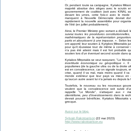
Or, pendant toute sa campagne, Kyriakos Mitsotak
majorité absolue des sièges avec le scrutin e
gouvernement de coalition (soit avec KINAL soit
devant les urnes, cette fois-ci avec le mod
manquent à Nouvelle Démocratie devrait don
rapidement la nouvelle assemblée pour organise
de l'été (en juillet probablement).
Ainsi, le Premier Ministre grec sortant a déclaré 
suivrai toutes les procédures constitutionnelle
mathématiques de la représentation proportio
partis et aboutissent à une impasse. »
. Selon le
ont apporté leur soutien à Kyriakos Mitsotakis j
pour qu'il réussisse tout de même à conserver 
n'a pas été atteint mais il est fort probable q
soutien lors d'un éventuel second scrutin dans 
Kyriakos Mitsotakis se veut rassurant, "Le Mon
incertitude économique ou géopolitique »
. Il
populismes (de la gauche ultra ou de la droite ult
est en convalescence, car on signale toujours, e
crise, quand il va mal, mais moins quand il va
monde extérieur que leur pays va mieux en 
qu'aucun autre avant lui n'a jamais eu depuis la 
Toutefois, le nouveau ou les nouveaux gouvern
veulent que la convalescence soit suivie d
rappelle "Le Monde", s'attaquer aux
« mau
clientélisme, peu d’investissements dans la rec
devrait pouvoir bénéficier, Kyriakos Mitsotakis
grecque.
Aussi sur le blog.
Sylvain Rakotoarison
(22 mai 2023)
http://www.rakotoarison.eu