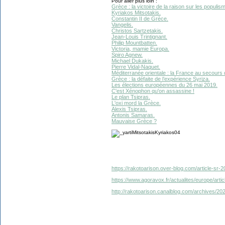
Pour aller plus loin :
Grèce : la victoire de la raison sur les populis
Kyriakos Mitsotakis.
Constantin II de Grèce.
Vangelis.
Christos Sartzetakis.
Jean-Louis Trintignant.
Philip Mountbatten.
Victoria, mamie Europa.
Spiro Agnew.
Michael Dukakis.
Pierre Vidal-Naquet.
Méditerranée orientale : la France au secours 
Grèce : la défaite de l’expérience Syriza.
Les élections européennes du 26 mai 2019.
C'est Xénophon qu'on assassine !
Le plan Tsipras.
L'oxi mord la Grèce.
Alexis Tsipras.
Antonis Samaras.
Mauvaise Grèce ?
https://rakotoarison.over-blog.com/article-sr
https://www.agoravox.fr/actualites/europe/artic
http://rakotoarison.canalblog.com/archives/2