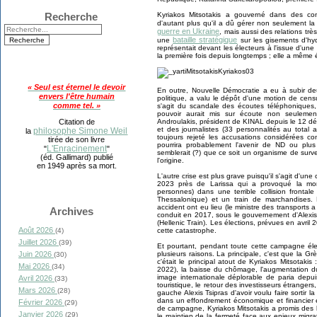
Kyriakos Mitsotakis a gouverné dans des condit
Recherche
d'autant plus qu'il a dû gérer non seulement l
guerre en Ukraine
, mais aussi des relations tr
bataille stratégique
une
sur les gisements d'hy
représentait devant les électeurs à l'issue d'une
la première fois depuis longtemps ; elle a même 
« Seul est éternel le devoir
En outre, Nouvelle Démocratie a eu à subir deu
envers l'être humain
politique, a valu le dépôt d'une motion de censu
comme tel. »
s'agit du scandale des écoutes téléphoniques
pouvoir aurait mis sur écoute non seulemen
Androulakis, président de KINAL depuis le 12 dé
Citation de
et des journalistes (33 personnalités au total 
philosophe Simone Weil
la
toujours rejeté les accusations considérées c
tirée de son livre
pourrira probablement l'avenir de ND ou plus 
L'Enracinement
"
"
semblerait (?) que ce soit un organisme de survei
(éd. Gallimard) publié
l'origine.
en 1949 après sa mort.
L'autre crise est plus grave puisqu'il s'agit d'une 
2023 près de Larissa qui a provoqué la mo
personnes) dans une terrible collision frontal
Thessalonique) et un train de marchandises. 
accident ont eu lieu (le ministre des transports
Archives
conduit en 2017, sous le gouvernement d'Alexis 
(Hellenic Train). Les élections, prévues en avri
Août 2026
cette catastrophe.
(4)
Juillet 2026
(39)
Et pourtant, pendant toute cette campagne éle
plusieurs raisons. La principale, c'est que la 
Juin 2026
(30)
c'était le principal atout de Kyriakos Mitsotak
Mai 2026
(34)
2022), la baisse du chômage, l'augmentation du 
image internationale déplorable de paria depui
Avril 2026
(33)
touristique, le retour des investisseurs étrangers,
Mars 2026
(28)
gauche Alexis Tsipras d'avoir voulu faire sortir 
dans un effondrement économique et financier 
Février 2026
(29)
de campagne, Kyriakos Mitsotakis a promis des 
Janvier 2026
(29)
le maintien de la fermeté face aux enjeux migrat