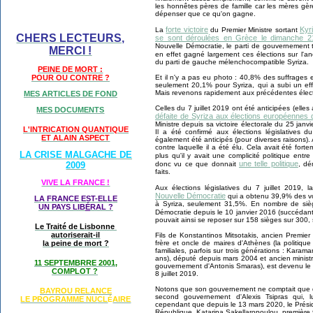
les honnêtes pères de famille car les mères gèr
dépenser que ce qu'on gagne.
forte victoire
Kyr
La
du Premier Ministre sortant
CHERS LECTEURS,
se sont déroulées en Grèce le dimanche 2
Nouvelle Démocratie, le parti de gouvernement t
MERCI !
en effet gagné largement ces élections sur l'an
du parti de gauche mélenchocompatible Syriza.
PEINE DE MORT :
Et il n'y a pas eu photo : 40,8% des suffrages
POUR OU CONTRE ?
seulement 20,1% pour Syriza, qui a subi un eff
Mais revenons rapidement aux précédentes électi
MES ARTICLES DE FOND
Celles du 7 juillet 2019 ont été anticipées (elles
MES DOCUMENTS
défaite de Syriza aux élections européennes
Ministre depuis sa victoire électorale du 25 janv
L'INTRICATION QUANTIQUE
Il a été confirmé aux élections législatives
ET ALAIN ASPECT
également été anticipés (pour diverses raisons). 
contre laquelle il a été élu. Cela avait été for
LA CRISE MALGACHE DE
plus qu'il y avait une complicité politique entr
une telle politique
donc vu ce que donnait
, dé
2009
faits.
VIVE LA FRANCE !
Aux élections législatives du 7 juillet 2019,
Nouvelle Démocratie
qui a obtenu 39,9% des vo
LA FRANCE EST-ELLE
à Syriza, seulement 31,5%. En nombre de siège
UN PAYS LIB
É
RAL ?
Démocratie depuis le 10 janvier 2016 (succédant
pouvait ainsi se reposer sur 158 sièges sur 300, 
Le Traité de Lisbonne
autoriserait-il
Fils de Konstantinos Mitsotakis, ancien Premier
frère et oncle de maires d'Athènes (la politiq
la peine de mort ?
familiales, parfois sur trois générations : Karam
ans), député depuis mars 2004 et ancien minist
11 SEPTEMBRRE 2001,
gouvernement d'Antonis Smaras), est devenu le Pr
COMPLOT ?
8 juillet 2019.
Notons que son gouvernement ne comptait que d
BAYROU RELANCE
second gouvernement d'Alexis Tsipras qui, 
LE PROGRAMME NU
CL
AIRE
É
cependant que depuis le 13 mars 2020, le Prési
République, Katarina Sakellaropoulou, première