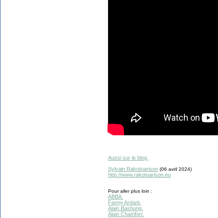
Aussi sur le blog.
Sylvain Rakotoarison
(06 avril
2024)
http://www.rakotoarison.eu
Pour aller plus loin :
ABBA.
Fanny Ardant.
Alain Bashung.
Alain Chamfort.