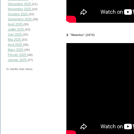
Décembre 2025
(21)
Novembre 2025
(24)
Octobre 2025
(32)
Septembre 2025
(38)
Août 2025
(35)
Juillet 2025
(33)
Juin 2025
(32)
2.
"Waterloo" (1974)
Mai 2025
(33)
Avril 2025
(36)
Mars 2025
(35)
Février 2025
(38)
Janvier 2025
(37)
In medio stat virtus.