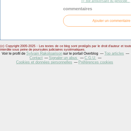
<< 30e anniversaire du génocide...
commentaires
Ajouter un commentaire
(c) Copyright 2005-2025 - Les textes de ce blog sont protégés par le droit d'auteur et tou
interdite sous peine de poursuites judiciaires systématiques.
Sylvain Rakotoarison
Top articles
Voir le profil de
sur le portail Overblog
Contact
Signaler un abus
C.G.U.
Cookies et données personnelles
Préférences cookies