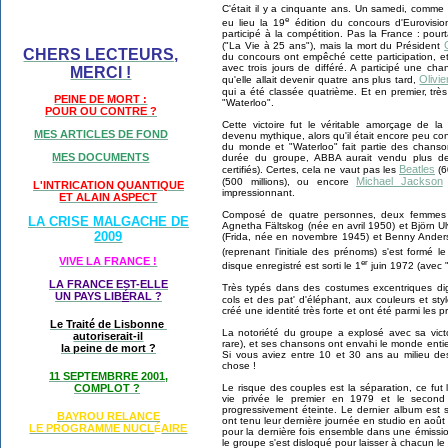
C'était il y a cinquante ans. Un samedi, comm
e
eu lieu la 19
édition du concours d'Eurovisio
participé à la compétition. Pas la France : pour
(
"La Vie à 25 ans"), mais la mort du Président
CHERS LECTEURS,
du concours ont empêché cette participation, et
avec trois jours de différé. A participé une ch
MERCI !
Olivi
qu'elle allait devenir quatre ans plus tard,
qui a été classée quatrième. Et en premier, trè
PEINE DE MORT :
"Waterloo".
POUR OU CONTRE ?
Cette victoire fut le véritable amorçage de la
MES ARTICLES DE FOND
devenu mythique, alors qu'il était encore peu c
du monde et
"Waterloo" fait partie des chans
MES DOCUMENTS
durée du groupe, ABBA aurait vendu plus de 
Beatles
certifiés). Certes, cela ne vaut pas les
(6
Michael Jackson
(500 millions), ou encore
(
L'INTRICATION QUANTIQUE
impressionnant.
ET ALAIN ASPECT
Composé de quatre personnes, deux femmes 
LA CRISE MALGACHE DE
Agnetha Fältskog (née en avril 1950) et Björn Ul
2009
(Frida, née en novembre 1945) et Benny Ande
(reprenant l'initiale des prénoms) s'est formé le
VIVE LA FRANCE !
er
disque enregistré est sorti le 1
juin 1972 (avec 
LA FRANCE EST-ELLE
Très typés dans des costumes excentriques dig
UN PAYS LIB
É
RAL ?
cols et des pat' d'éléphant, aux couleurs et st
créé une identité très forte et ont été parmi les p
Le Traité de Lisbonne
La notoriété du groupe a explosé avec sa victo
autoriserait-il
rare), et ses chansons ont envahi le monde enti
la peine de mort ?
Si vous aviez entre 10 et 30 ans au milieu d
chose !
11 SEPTEMBRRE 2001,
Le risque des couples est la séparation, ce fu
COMPLOT ?
vie privée le premier en 1979 et le second
progressivement éteinte. Le dernier album est 
BAYROU RELANCE
ont tenu leur dernière journée en studio en aoû
LE PROGRAMME NU
CL
AIRE
É
pour la dernière fois ensemble dans une émission 
le groupe s'est disloqué pour laisser à chacun le 