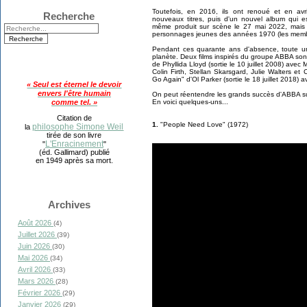
Toutefois, en 2016, ils ont renoué et en avr
Recherche
nouveaux titres, puis d'un nouvel album qui e
même produit sur scène le 27 mai 2022, mais
personnages jeunes des années 1970 (les membr
Pendant ces quarante ans d'absence, toute u
planète. Deux films inspirés du groupe ABBA son
de Phyllida Lloyd (sortie le 10 juillet 2008) ave
Colin Firth, Stellan Skarsgard, Julie Walters e
Go Again" d'Ol Parker (sortie le 18 juillet 2018) a
« Seul est éternel le devoir
envers l'être humain
On peut réentendre les grands succès d'ABBA su
En voici quelques-uns...
comme tel. »
Citation de
1.
"People Need Love" (1972)
philosophe Simone Weil
la
tirée de son livre
L'Enracinement
"
"
(éd. Gallimard) publié
en 1949 après sa mort.
Archives
Août 2026
(4)
Juillet 2026
(39)
Juin 2026
(30)
Mai 2026
(34)
Avril 2026
(33)
Mars 2026
(28)
Février 2026
(29)
Janvier 2026
(29)