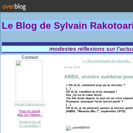
Le Blog de Sylvain Rakotoa
modestes réflexions sur l'actual
Contact
<< 30e anniversaire du génocide...
6 avril 2024
ABBA, victoire suédoise pour
« Oh là là, comment ai-je pu te résister ?
(…)
Oh là là, combien tu m'as manqué !
Oui, j'ai eu le cœur brisé,
J'ai été triste depuis le jour où on s'est séparé
Pourquoi, pourquoi t'ai-je laissé partir ?
Sylvain Rakotoarison
(…)
Oh là là, je ne pourrais jamais te laisser partir
Pour en savoir
(ABBA, "Mamma Mia !", septembre 1975).
plus sur l'auteur...
Email en tiscali
ou respublica ?