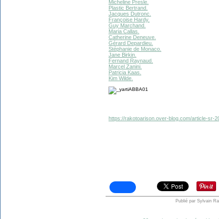
Micheline Presle.
Plastic Bertrand.
Jacques Dutronc.
Françoise Hardy.
Guy Marchand.
Maria Callas.
Catherine Deneuve.
Gérard Depardieu.
Stéphanie de Monaco.
Jane Birkin.
Fernand Raynaud.
Marcel Zanini.
Patricia Kaas.
Kim Wilde.
https://rakotoarison.over-blog.com/article-sr
Publié par Sylvain R