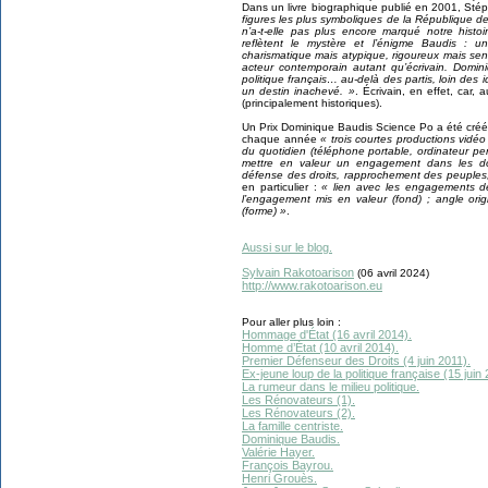
Dans un livre biographique publié en 2001, Sté
figures les plus symboliques de la République d
n’a-t-elle pas plus encore marqué notre hist
reflètent le mystère et l’énigme Baudis : u
charismatique mais atypique, rigoureux mais sen
acteur contemporain autant qu’écrivain. Domi
politique français… au-delà des partis, loin de
un destin inachevé. »
. Écrivain, en effet, car, 
(principalement historiques).
Un Prix Dominique Baudis Science Po a été cr
chaque année
« trois courtes productions vidéo 
du quotidien (téléphone portable, ordinateur pers
mettre en valeur un engagement dans les do
défense des droits, rapprochement des peuples,
en particulier :
« lien avec les engagements d
l’engagement mis en valeur (fond) ; angle origi
(forme) »
.
Aussi sur le blog.
Sylvain Rakotoarison
(06 avril 2024)
http://www.rakotoarison.eu
Pour aller plus loin :
Hommage d'État (16 avril 2014).
Homme d’État (10 avril 2014).
Premier Défenseur des Droits (4 juin 2011).
Ex-jeune loup de la politique française (15 juin 
La rumeur dans le milieu politique.
Les Rénovateurs (1).
Les Rénovateurs (2).
La famille centriste.
Dominique Baudis.
Valérie Hayer.
François Bayrou.
Henri Grouès.