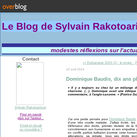
Le Blog de Sylvain Rakotoa
modestes réflexions sur l'actual
Contact
<< Euthanasie 2024 (2) : le projet...
P
10 avril 2024
Dominique Baudis, dix ans pl
« Il y a toujours eu chez lui un mélange de 
charisme. (…). Dominique avait une éthique t
commentaire, à l'anglo-saxonne. » (Patrice Du
Sylvain Rakotoarison
Pour en savoir
plus sur l'auteur...
Dominique Baudis
J'ai une petite pensée pour
d'une très cruelle maladie. J'allais écrire, l
Email en tiscali
Défenseur des droits, premier titulaire de la f
concrètement son humanisme et son empathie p
ou respublica ?
en conflit, parfois kafkaïen (comme cette hom
allocations, sa retraite, tous ses droits so