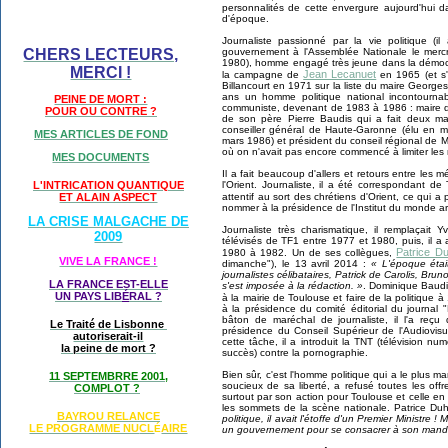
personnalités de cette envergure aujourd'hui 
d'époque.
Journaliste passionné par la vie politique 
gouvernement à l'Assemblée Nationale le merc
CHERS LECTEURS,
1980), homme engagé très jeune dans la démocratie
MERCI !
Jean Lecanuet
la campagne de
en 1965 (et s'e
Billancourt en 1971 sur la liste du maire Georg
ans un homme politique national incontournab
PEINE DE MORT :
communiste, devenant de 1983 à 1986 : maire d
POUR OU CONTRE ?
de son père Pierre Baudis qui a fait deux ma
conseiller général de Haute-Garonne (élu en 
MES ARTICLES DE FOND
mars 1986) et président du conseil régional de
où on n'avait pas encore commencé à limiter les
MES DOCUMENTS
Il a fait beaucoup d'allers et retours entre les m
l'Orient. Journaliste, il a été correspondant 
L'INTRICATION QUANTIQUE
attentif au sort des chrétiens d'Orient, ce qui a
ET ALAIN ASPECT
nommer à la présidence de l'Institut du monde a
LA CRISE MALGACHE DE
Journaliste très charismatique, il remplaçait
2009
télévisés de TF1 entre 1977 et 1980, puis, il a
Patrice D
1980 à 1982. Un de ses collègues,
VIVE LA FRANCE !
dimanche"), le 13 avril 2014 :
« L'époque éta
journalistes célibataires, Patrick de Carolis, 
LA FRANCE EST-ELLE
s'est imposée à la rédaction. »
. Dominique Baudis
UN PAYS LIB
É
RAL ?
à la mairie de Toulouse et faire de la politique 
à la présidence du comité éditorial du journal
bâton de maréchal de journaliste, il l'a reç
Le Traité de Lisbonne
présidence du Conseil Supérieur de l'Audiovis
autoriserait-il
cette tâche, il a introduit la TNT (télévision n
la peine de mort ?
succès) contre la pornographie.
Bien sûr, c'est l'homme politique qui a le plus 
11 SEPTEMBRRE 2001,
soucieux de sa liberté, a refusé toutes les offr
COMPLOT ?
surtout par son action pour Toulouse et celle en 
les sommets de la scène nationale. Patrice Du
BAYROU RELANCE
politique, il avait l'étoffe d'un Premier Ministre ! 
LE PROGRAMME NU
CL
AIRE
É
un gouvernement pour se consacrer à son manda