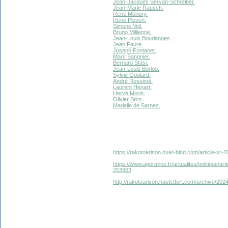
Jean-Jacques Servan-Schreiber.
Jean-Marie Rausch.
René Monory.
René Pleven.
Simone Veil.
Bruno Millienne.
Jean-Louis Bourlanges.
Jean Faure.
Joseph Fontanet.
Marc Sangnier.
Bernard Stasi.
Jean-Louis Borloo.
Sylvie Goulard.
André Rossinot.
Laurent Hénart.
Hervé Morin.
Olivier Stirn.
Marielle de Sarnez.
https://rakotoarison.over-blog.com/article-sr-
https://www.agoravox.fr/actualites/politique/ar
253963
http://rakotoarison.hautetfort.com/archive/202