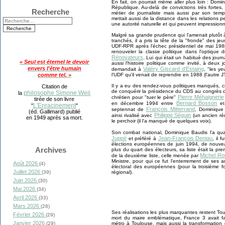
En fait, on pourrait même aller plus loin : Domi
République. Au-delà de convictions très fortes,
Recherche
métier de journaliste mais aussi par son tempér
mettait aussi de la distance dans les relations pe
une autorité naturelle et qui peuvent impression
Malgré sa grande prudence qui l'amenait plutôt 
tranchés, il a pris la tête de la "fronde" des j
UDF-RPR après l'échec présidentiel de mai 198
renouveler la classe politique dans l'optique
Rénovateurs
. Lui qui était un habitué des jour
« Seul est éternel le devoir
aussi l'histoire politique comme invité, à deux j
envers l'être humain
Valéry Giscard d'Estaing
demandait à
, "les y
l'UDF qu'il venait de reprendre en 1988 (l'autre JT
comme tel. »
Il y a eu des rendez-vous politiques manqués, 
Citation de
de conquérir la présidence du CDS au congrès 
philosophe Simone Weil
la
Pierre Méhaignerie
chrétien pour "tuer le père"
tirée de son livre
Bernard Bosson
en décembre 1994 entre
e
L'Enracinement
"
"
François Mitterrand
septennat de
, Dominique 
(éd. Gallimard) publié
Philippe Séguin
ainsi rivalisé avec
(un ancien rén
en 1949 après sa mort.
le perchoir (il l'a manqué de quelques voix).
Son combat national, Dominique Baudis l'a 
Juppé
Jean-François Deniau
et préféré à
, il 
élections européennes de juin 1994, de nouv
Archives
plus du quart des électeurs, sa liste était la pre
Michel Ro
de la deuxième liste, celle menée par
Ministre, pour qui ce fut l'enterrement de ses a
Août 2026
(4)
électoral des européennes (pour la troisième fo
Juillet 2026
régional).
(39)
Juin 2026
(30)
Mai 2026
(34)
Avril 2026
(33)
Mars 2026
(28)
Ses réalisations les plus marquantes restent To
Février 2026
(29)
mort du maire emblématique, France 3 avait fai
Janvier 2026
métro à Toulouse, mais aussi la transformation
(29)