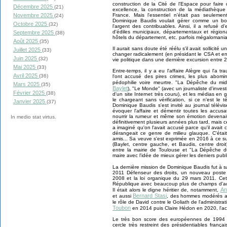
construction de la Cité de l'Espace pour faire d
Décembre 2025
(21)
excellence, la construction de la médiathèqu
France. Mais l'essentiel n'était pas seuleme
Novembre 2025
(24)
Dominique Baudis voulait gérer comme un bon 
Octobre 2025
(32)
l'argent des contribuables. Ainsi, il a refusé
d'édiles municipaux, départementaux et région
Septembre 2025
(38)
hôtels du département, etc. parfois mégalomani
Août 2025
(35)
Il aurait sans doute été réélu s'il avait sollicité
Juillet 2025
(33)
changer radicalement (en présidant le CSA et en qu
Juin 2025
(32)
vie politique dans une dernière excursion entr
Mai 2025
(33)
Entre-temps, il y a eu l'affaire Alègre qui l'a 
Avril 2025
(36)
l'ont accusé des pires crimes, les plus abomin
pédophilie voire meurtre. "La Dépêche du midi
Mars 2025
(35)
Baylet
), "Le Monde" (avec un journaliste d'inve
Février 2025
(38)
d'un site Internet très couru), et les médias e
le chargeant sans vérification, si ce n'est le
Janvier 2025
(37)
Dominique Baudis s'est invité au journal télé
évoquer l'affaire et démentir toutes les accusa
nourrir la rumeur et même son émotion devenait 
In medio stat virtus.
définitivement plusieurs années plus tard, mais cet
a imaginé qu'on l'avait accusé parce qu'il avait 
dérangeait ce genre de milieu glauque. C'étai
amis... Sa veuve s'est exprimée en 2016 à ce su
(Baylet, centre gauche, et Baudis, centre droi
entre la mairie de Toulouse et "La Dépêche 
maire avec l'idée de mieux gérer les deniers publ
La dernière mission de Dominique Baudis fut à s
2011 Défenseur des droits, un nouveau poste pr
2008 et la loi organique du 29 mars 2011. Cett
République avec beaucoup plus de champs d'act
An
Il était alors le digne héritier de, notamment,
Bernard Stasi
et aussi
, des hommes modérés au 
le rôle de David contre le Goliath de l'administr
Toubon
en 2014 puis Claire Hédon en 2020, l'act
Le très bon score des européennes de 1994 a
cercle très restreint des présidentiables frança