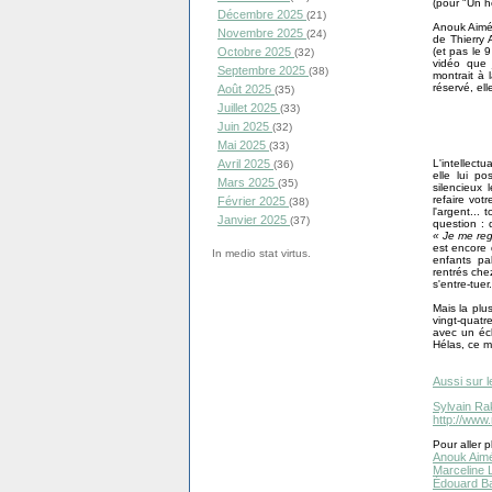
(pour "Un 
Décembre 2025
(21)
Anouk Aimée
Novembre 2025
(24)
de Thierry 
(et pas le 
Octobre 2025
(32)
vidéo que 
Septembre 2025
(38)
montrait à l
réservé, ell
Août 2025
(35)
Juillet 2025
(33)
Juin 2025
(32)
Mai 2025
(33)
L'intellect
Avril 2025
(36)
elle lui p
Mars 2025
(35)
silencieux 
refaire vot
Février 2025
(38)
l'argent...
Janvier 2025
(37)
question : 
« Je me reg
est encore 
In medio stat virtus.
enfants pal
rentrés che
s'entre-tuer.
Mais la plus
vingt-quatr
avec un écl
Hélas, ce m
Aussi sur l
Sylvain Ra
http://www
Pour aller pl
Anouk Aim
Marceline 
Édouard Ba