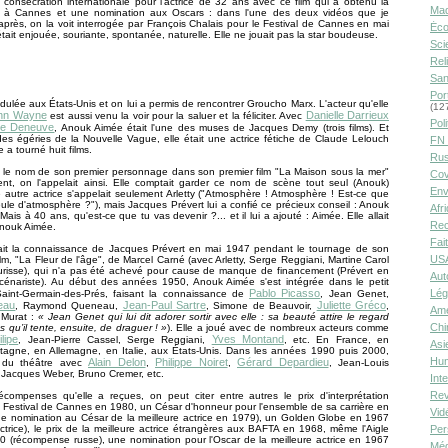
 consécration internationale pour l'actrice de 32 ans avec ce film qui a obtenu la
Ma
 à Cannes et une nomination aux Oscars : dans l'une des deux vidéos que je
après, on la voit interrogée par François Chalais pour le Festival de Cannes en mai
Éco
était enjouée, souriante, spontanée, naturelle. Elle ne jouait pas la star boudeuse.
Sci
Rel
San
Por
adulée aux États-Unis et on lui a permis de rencontrer Groucho Marx. L'acteur qu'elle
(12
hn Wayne
Danielle Darrieux
est aussi venu la voir pour la saluer et la féliciter. Avec
Poli
ne Deneuve
, Anouk Aimée était l'une des muses de Jacques Demy (trois films). Et
es égéries de la Nouvelle Vague, elle était une actrice fétiche de Claude Lelouch
FN 
e a tourné huit films.
Rus
t le nom de son premier personnage dans son premier film "La Maison sous la mer"
Cov
ent, on l'appelait ainsi. Elle comptait garder ce nom de scène tout seul (Anouk)
Env
utre actrice s'appelait seulement Arletty ("Atmosphère ! Atmosphère ! Est-ce que
eule d'atmosphère ?"), mais Jacques Prévert lui a confié ce précieux conseil : Anouk
Afr
Mais à 40 ans, qu'est-ce que tu vas devenir ?... et il lui a ajouté : Aimée. Elle allait
Rec
Anouk Aimée.
Fai
 fait la connaissance de Jacques Prévert en mai 1947 pendant le tournage de son
USA
lm, "La Fleur de l'âge", de Marcel Carné (avec Arletty, Serge Reggiani, Martine Carol
urisse), qui n'a pas été achevé pour cause de manque de financement (Prévert en
Aut
oscénariste). Au début des années 1950, Anouk Aimée s'est intégrée dans le petit
Pablo Picasso
Lég
Saint-Germain-des-Prés, faisant la connaissance de
, Jean Genet,
eau
Jean-Paul Sartre
Juliette Gréco
, Raymond Queneau,
, Simone de Beauvoir,
,
Amé
e Murat :
« Jean Genet qui lui dit adorer sortir avec elle : sa beauté attire le regard
Chi
qu’il tente, ensuite, de draguer ! »
). Elle a joué avec de nombreux acteurs comme
lipe
Yves Montand
, Jean-Pierre Cassel, Serge Reggiani,
, etc. En France, en
Asi
tagne, en Allemagne, en Italie, aux États-Unis. Dans les années 1990 puis 2000,
Hu
Alain Delon
Philippe Noiret
Gérard Depardieu
t du théâtre avec
,
,
, Jean-Louis
, Jacques Weber, Bruno Cremer, etc.
Int
Rev
écompenses qu'elle a reçues, on peut citer entre autres le prix d'interprétation
 Festival de Cannes en 1980, un César d'honneur pour l'ensemble de sa carrière en
Vid
ne nomination au César de la meilleure actrice en 1979), un Golden Globe en 1967
actrice), le prix de la meilleure actrice étrangères aux BAFTA en 1968, même l'Aigle
Per
0 (récompense russe), une nomination pour l'Oscar de la meilleure actrice en 1967
Méd