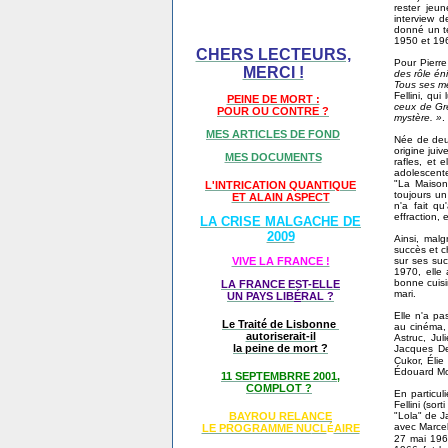
rester jeu
interview d
donné un te
1950 et 196
CHERS LECTEURS,
Pour Pierre
MERCI !
des rôle én
Tous ses me
Fellini, qui
PEINE DE MORT :
ceux de Gre
POUR OU CONTRE ?
mystère. »
.
MES ARTICLES DE FOND
Née de deux
origine jui
MES DOCUMENTS
rafles, et 
adolescente
"La Maison 
L'INTRICATION QUANTIQUE
toujours un
ET ALAIN ASPECT
n'a fait qu
effraction,
LA CRISE MALGACHE DE
2009
Ainsi, malg
succès et c
sur ses suc
VIVE LA FRANCE !
1970, elle
bonne cuisin
LA FRANCE EST-ELLE
mari.
UN PAYS LIB
É
RAL ?
Elle n'a pa
Le Traité de Lisbonne
au cinéma, 
autoriserait-il
Astruc, Jul
la peine de mort ?
Jacques De
Cukor, Élie
Édouard Mol
11 SEPTEMBRRE 2001,
COMPLOT ?
En particul
Fellini (sor
"Lola" de Ja
BAYROU RELANCE
avec Marcel
LE PROGRAMME NU
CL
AIRE
É
27 mai 19