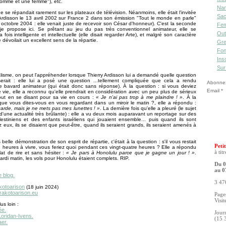
homme et une femme"), etc.
Nan
 se répandait rarement sur les plateaux de télévision. Néanmoins, elle était l'invitée
Sac
Ardisson le 13 avril 2002 sur France 2 dans son émission "Tout le monde en parle"
9 octobre 2004 : elle venait juste de recevoir son César d'honneur). C'est la seconde
Fe
je propose ici. Se prêtant au jeu du pas très conventionnel animateur, elle se
Out
a fois intelligente et intellectuelle (elle disait regarder Arte), et malgré son caractère
e dévoilait un excellent sens de la répartie.
Gre
Fon
Ins
Sur
ualisme, on peut l'appréhender lorsque Thierry Ardisson lui a demandé quelle question
oserait : elle lui a posé une question ...tellement compliquée que cela a rendu
Abonnez-
le bavard animateur (qui était donc sans réponse). À la question : si vous deviez
Email
re vie, elle a reconnu qu'elle prendrait en considération avec un peu plus de sérieux
 tout en se disant pour sa vie en cours :
« Je n'ai pas trop à me plaindre ! »
. À la
que vous dites-vous en vous regardant dans un miroir le matin ?, elle a répondu :
arde, mais je ne mets pas mes lunettes ! »
. La dernière fois qu'elle a pleuré (le sujet
d'une actualité très brûlante) : elle a vu deux mois auparavant un reportage sur des
estiniens et des enfants israéliens qui jouaient ensemble... puis quand ils sont
z eux, ils se disaient que peut-être, quand ils seraient grands, ils seraient amenés à
 belle démonstration de son esprit de répartie, c'était à la question : s'il vous restait
Petit
e heures à vivre, vous feriez quoi pendant ces vingt-quatre heures ? Elle a répondu
à tit
at de rire et sans hésiter :
« Je pars à Honolulu parce que je gagne un jour ! »
.
ardi matin, les vols pour Honolulu étaient complets. RIP.
Du 0
au 0
e blog.
3 476
kotoarison
(18 juin 2024)
.rakotoarison.eu
Pages
Visit
us loin :
ée.
Jour
Loridan-Ivens.
(15 
er.