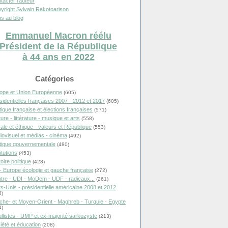
tacter l'auteur
yright Sylvain Rakotoarison
s au blog
Emmanuel Macron réélu
Président de la République
à 44 ans en 2022
Catégories
ope et Union Européenne
(605)
sidentielles françaises 2007 - 2012 et 2017
(605)
itique française et élections françaises
(571)
ure - littérature - musique et arts
(558)
ale et éthique - valeurs et République
(553)
iovisuel et médias - cinéma
(492)
itique gouvernementale
(480)
itutions
(453)
oire politique
(428)
- Europe écologie et gauche française
(272)
tre - UDI - MoDem - UDF - radicaux...
(261)
ts-Unis - présidentielle américaine 2008 et 2012
4)
che- et Moyen-Orient - Maghreb - Turquie - Egypte
4)
llistes - UMP et ex-majorité sarkozyste
(213)
iété et éducation
(208)