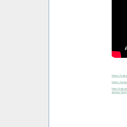
https://ra
https://www
http://rak
aimee.html