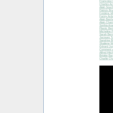
Françoise 
Charles Az
Alain Souc
Patrick Bru
Frédéric Mi
Fanny Arda
Alain Bash
Alain Cham
Sophia Ara
Plastic Ber
Micheline P
Sarah Bern
Jacques Ta
Sandrine B
Shailene W
Gérard Jug
Comment va
Alfred Hitc
Brigitte Bar
Charlie Cha