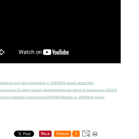
kotoarison.over-blog.com/article-sr-20240618-anouk-aimee.html
.agoravox.fr/culture-loisirs/culture/article/anouk-aimee-la-savoureuse-255310
otoarison.hautetfort.com/archive/2024/06/18/article-sr-20240618-anouk-
Repost
0