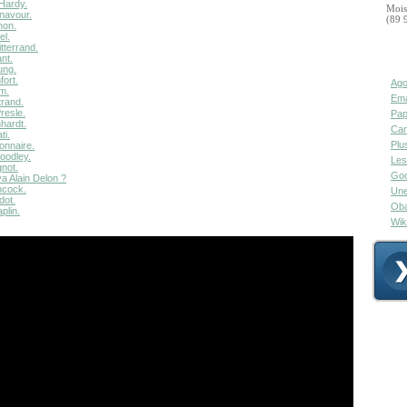
Hardy.
Mois
navour.
(89 
hon.
el.
tterrand.
nt.
ung.
fort.
Ago
m.
Ema
trand.
resle.
Pap
hardt.
Can
ti.
Plu
onnaire.
oodley.
Les
not.
Goo
 Alain Delon ?
hcock.
Une
dot.
Oba
plin.
Wik