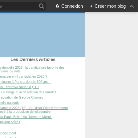
Connexion
+
Créer mon blog
Les Derniers Articles
sidentielle 2027 : la candidature favorite des
entions de vote
ma sera-t-il candidat en 2028 ?
minaret à Paris... depuis 100 ans !
ia Fedorova sous OQTF !
 Le Porge et la désolation des familles
vacuation de George Clooney
telle canicule
hanasie 2026 (16) : Pr Didier Sicard fortement
osé à la proposition de loi adoptée
ie-Paule Belle : Au Revoir et Merci !
maison brûle !
rtissement