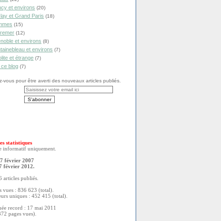
cy et environs
(20)
lay et Grand Paris
(18)
mmes
(15)
remer
(12)
noble et environs
(8)
tainebleau et environs
(7)
olite et étrange
(7)
 ce blog
(7)
vous pour être averti des nouveaux articles publiés.
es statistiques
re informatif uniquement.
7 février 2007
7 février 2012.
 articles publiés.
 vues : 836 623 (total).
eurs uniques : 452 415 (total).
née record : 17 mai 2011
372 pages vues).