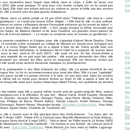
Con
ne non seulement dans l'esprit mais même dans le corps, il suffit de revoir une
Cop
e 2002 (elle avait presque 70 ans) pour s'en rendre compte (on ne lui aurait pas
l âge). Elle était une enfant précoce du cinéma et, jeune et belle star des années
Don
0, elle a tourné avec les plus grands réalisateurs.
 Murat, dans un article publié ce 18 juin 2024 dans "Télérama", elle était la
« reine
igmatiques »
et n'avait pas besoin d'être dirigée :
« Elle était là, elle, et cela suffisait.
tteurs en scène s’effaçaient devant l’incroyable présence qui lui servait de talent. »
.
 lui a donné deux rôles, disait d'elle :
« Son visage évoque la même sensualité que
ta Garbo, de Marlene Dietrich et de Joan Crawford, ces grandes reines pleines de
 Il a dit à Anouk joliment :
« Le temps se comporte avec toi comme un gentleman ! »
.
 parents comédiens et d'origine juive, elle s'appelait d'abord Nicole Dreyfus. Cette
ve l'a conduite à être scolarisée au collège de Morzine en Savoie pour échapper aux
elle y a connu Roger Vadim qui lui a appris à faire du ski. Parce qu'elle était une
 à la beauté étincelante, le réalisateur Henri Calef lui a proposé de tourner dans
Eur
sous la mer" (sorti le 20 août 1947) : elle avait 14 ans. En fait, Anouk Aimée a
 peu regretté de ne pas avoir fait carrière : elle aurait pu demander des rôles, elle
Pré
'accepter (ou refuser) les rôles qu'on lui proposait. Elle est devenue actrice par
Pol
 et elle aurait voulu devenir danseuse classique ou pharmacienne.
Cult
ré la participation à des films éclatants (et culte), elle n'a jamais bénéficié de ses
Mor
haque fois, ce fut un recommencement pour avoir des rôles. Elle n'a pas "capitalisé"
cès parce qu'elle n'a jamais cherché à le faire. Un peu plus tard, dans les années
Aud
 a même fait un break pour devenir femme au foyer et elle a appris à faire de la
e lorsqu'elle vivait avec l'acteur britannique Albert Finney, son quatrième (et dernier)
Pol
Inst
s fait carrière mais elle a quand même tourné près de quatre-vingt-dix films, surtout
Hist
quelques-uns à la télévision. Et pas rien : Marcel Carné, André Cayatte, Alexandre
PS 
ien Duvivier, Jacques Becker, Georges Franju, Jean-Pierre Mocky, Federico Fillini,
my, Philippe de Broca, Robert Aldrich, Claude Lelouch, André Delvaux, George
Cen
Marceline Loridan-Ivens
 Chouraqui, Robert Altman, Alexandre Arcady,
, Yvan Attal,
Éta
inaro, Agnès Varda, Charlotte de Turckheim, etc.
(23
ier, elle a tourné avec le rôle principal dans des chefs-d'œuvre : "La dolce vita" de
Pro
ti le 5 février 1960 ; Palme d'Or à Cannes) avec Marcello Mastroianni et Anita Ekberg ;
(22
cques Demy (sorti le 3 mars 1961) ; "Huit et demi" de Fellini (sorti le 14 février 1963)
Gau
lo Mastroianni et Claudia Cardinale ; "Un homme et une femme" de Lelouch (sorti le
Jean-Louis Trintignant
66) avec
, Pierre Barouh (un futur mari) et Valérie Lagrange.
Soc