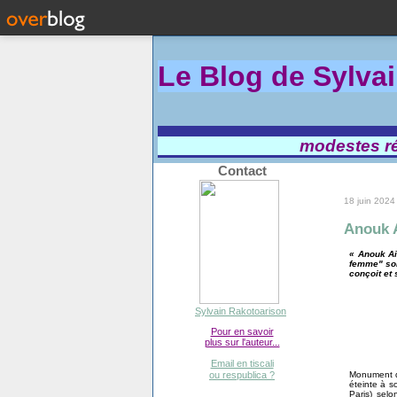
Le Blog de Sylva
modestes réf
Contact
18 juin 2024
Anouk 
« Anouk Ai
femme" son
conçoit et 
Sylvain Rakotoarison
Pour en savoir
plus sur l'auteur...
Email en tiscali
Monument du
ou respublica ?
éteinte à s
Paris) sel