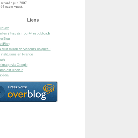
 record : juin 2007
964 pages vues).
Liens
raVox
il en @tiscali.fr ou @respublica.fr
erBlog
alBlog
s d'un million de visiteurs uniques !
 institutions en France
gle
 image via Google
ma est-il noir ?
ipédia