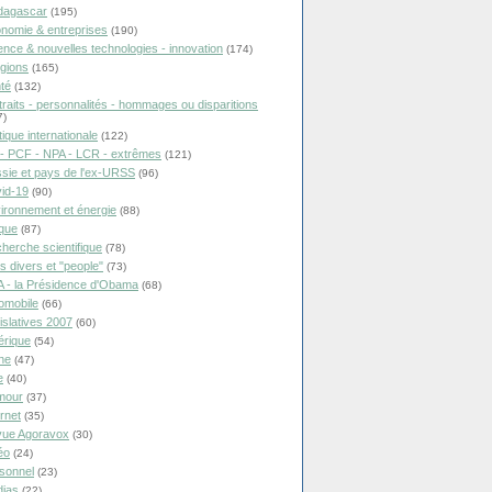
dagascar
(195)
nomie & entreprises
(190)
ence & nouvelles technologies - innovation
(174)
igions
(165)
té
(132)
traits - personnalités - hommages ou disparitions
7)
tique internationale
(122)
- PCF - NPA - LCR - extrêmes
(121)
sie et pays de l'ex-URSS
(96)
id-19
(90)
ironnement et énergie
(88)
ique
(87)
herche scientifique
(78)
ts divers et "people"
(73)
 - la Présidence d'Obama
(68)
omobile
(66)
islatives 2007
(60)
rique
(54)
ne
(47)
e
(40)
mour
(37)
ernet
(35)
ue Agoravox
(30)
éo
(24)
sonnel
(23)
ias
(22)