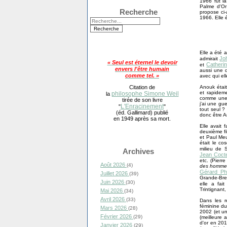
1966 fut la
Palme d'Or
Recherche
propose ci-
1966. Elle 
Elle a été 
Jo
admirait
« Seul est éternel le devoir
Catheri
et
envers l'être humain
aussi une d
comme tel. »
avec qui ell
Anouk étai
Citation de
et rapidem
philosophe Simone Weil
la
comme une a
tirée de son livre
j'ai une gu
L'Enracinement
"
"
tout seul ? 
(éd. Gallimard) publié
donc être 
en 1949 après sa mort.
Elle avait
deuxième fi
et Paul Me
était le c
milieu de 
Archives
Jean Coct
etc. (Pierr
Août 2026
(4)
des hommes 
Gérard Phi
Juillet 2026
(39)
Grande-Bre
Juin 2026
(30)
elle a fai
Trintignant
Mai 2026
(34)
Avril 2026
(33)
Dans les r
féminine du
Mars 2026
(28)
2002 (et u
Février 2026
(29)
(meilleure 
d'or en 201
Janvier 2026
(29)