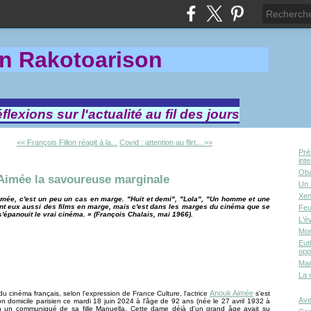
in Rakotoa
rison
lexions sur l'actualité au fil des jours
<< François Fillon réagit à la...
Covid : attention au flirt... >>
Pré
int
Oba
Aimée la savoureuse marginale
Un 
Xen
mée, c'est un peu un cas en marge. "Huit et demi", "Lola", "Un homme et une
t eux aussi des films en marge, mais c'est dans les marges du cinéma que se
Feu
s'épanouit le vrai cinéma. » (François Chalais, mai 1966).
L'é
Mor
Eut
opp
Mar
La 
Anouk Aimée
 cinéma français, selon l'expression de France Culture, l'actrice
s'est
Ave
on domicile parisien ce mardi 18 juin 2024 à l'âge de 92 ans (née le 27 avril 1932 à
on un communiqué de sa fille Manuella. Cette dame déjà d'un grand âge avait su