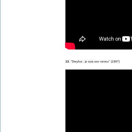
13.
"Dreyfus : je suis son neveu" (1997)