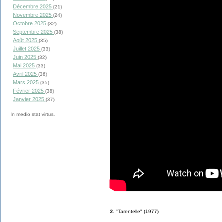
Décembre 2025
(21)
Novembre 2025
(24)
Octobre 2025
(32)
Septembre 2025
(38)
Août 2025
(35)
Juillet 2025
(33)
Juin 2025
(32)
Mai 2025
(33)
Avril 2025
(36)
Mars 2025
(35)
Février 2025
(38)
Janvier 2025
(37)
In medio stat virtus.
2.
"Tarentelle" (1977)