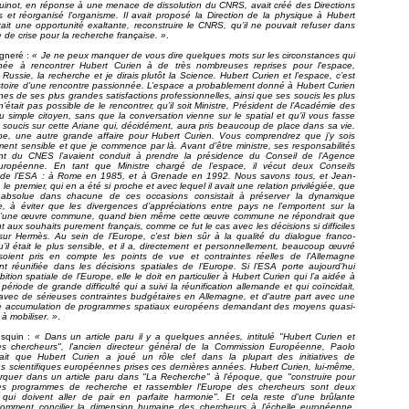
uinot, en réponse à une menace de dissolution du CNRS, avait créé des Directions
es et réorganisé l’organisme. Il avait proposé la Direction de la physique à Hubert
tait une opportunité exaltante, reconstruire le CNRS, qu’il ne pouvait refuser dans
 de crise pour la recherche française. »
.
igneré :
« Je ne peux manquer de vous dire quelques mots sur les circonstances qui
ée à rencontrer Hubert Curien à de très nombreuses reprises pour l'espace,
a Russie, la recherche et je dirais plutôt la Science. Hubert Curien et l’espace, c’est
istoire d’une rencontre passionnée. L’espace a probablement donné à Hubert Curien
es de ses plus grandes satisfactions professionnelles, ainsi que ses soucis les plus
n’était pas possible de le rencontrer, qu’il soit Ministre, Président de l’Académie des
u simple citoyen, sans que la conversation vienne sur le spatial et qu’il vous fasse
 soucis sur cette Ariane qui, décidément, aura pris beaucoup de place dans sa vie.
pe, une autre grande affaire pour Hubert Curien. Vous comprendrez que j’y sois
ement sensible et que je commence par là. Avant d’être ministre, ses responsabilités
nt du CNES l’avaient conduit à prendre la présidence du Conseil de l’Agence
uropéenne. En tant que Ministre chargé de l’espace, il vécut deux Conseils
ls de l’ESA : à Rome en 1985, et à Grenade en 1992. Nous savons tous, et Jean-
le premier, qui en a été si proche et avec lequel il avait une relation privilégiée, que
é absolue dans chacune de ces occasions consistait à préserver la dynamique
, à éviter que les divergences d’appréciations entre pays ne l’emportent sur la
d’une œuvre commune, quand bien même cette œuvre commune ne répondrait que
nt aux souhaits purement français, comme ce fut le cas avec les décisions si difficiles
sur Hermès. Au sein de l’Europe, c’est bien sûr à la qualité du dialogue franco-
’il était le plus sensible, et il a, directement et personnellement, beaucoup œuvré
oient pris en compte les points de vue et contraintes réelles de l’Allemagne
t réunifiée dans les décisions spatiales de l’Europe. Si l’ESA porte aujourd’hui
ition spatiale de l’Europe, elle le doit en particulier à Hubert Curien qui l’a aidée à
 période de grande difficulté qui a suivi la réunification allemande et qui coïncidait,
avec de sérieuses contraintes budgétaires en Allemagne, et d’autre part avec une
 accumulation de programmes spatiaux européens demandant des moyens quasi-
à mobiliser. »
.
usquin :
« Dans un article paru il y a quelques années, intitulé "Hubert Curien et
es chercheurs", l'ancien directeur général de la Commission Européenne, Paolo
sait que Hubert Curien a joué un rôle clef dans la plupart des initiatives de
s scientifiques européennes prises ces dernières années. Hubert Curien, lui-même,
arquer dans un article paru dans "La Recherche" à l'époque, que "construire pour
es programmes de recherche et rassembler l'Europe des chercheurs sont deux
qui doivent aller de pair en parfaite harmonie". Et cela reste d'une brûlante
 Comment concilier la dimension humaine des chercheurs à l'échelle européenne,