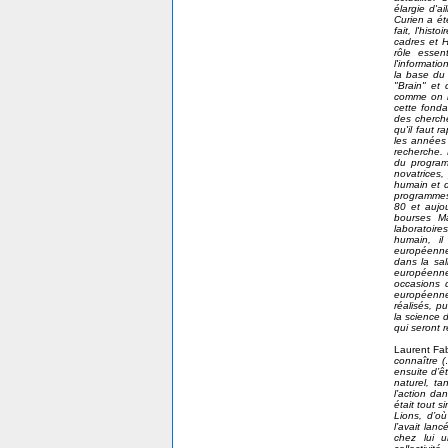
élargie d'a
Curien a ét
fait, l'his
cadres et H
rôle essen
l'informati
la base du 
"Brain" et
comme on l
cette fonda
des cherche
qu'il faut 
les années 
recherche.
du program
novatrices,
humain et d
programmes
80 et aujo
bourses Ma
laboratoir
humain, il
européenne.
dans la sal
européenne
occasions d
européenne
réalisés, p
la science d
qui seront 
Laurent Fa
connaître (
ensuite d’ê
naturel, ta
l’action da
était tout 
Lions, d’où
l’avait lanc
chez lui u