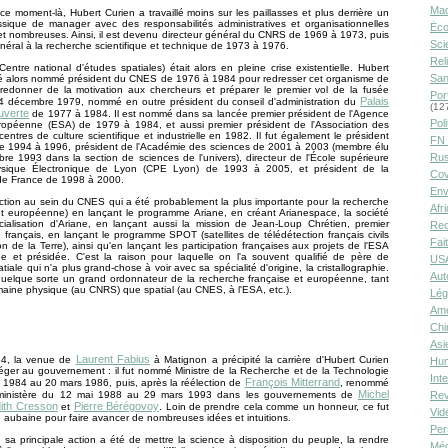
Ma
 ce moment-là, Hubert Curien a travaillé moins sur les paillasses et plus derrière un
ssique de manager avec des responsabilités administratives et organisationnelles
Éco
 et nombreuses. Ainsi, il est devenu directeur général du CNRS de 1969 à 1973, puis
Sci
éral à la recherche scientifique et technique de 1973 à 1976.
Rel
ntre national d'études spatiales) était alors en pleine crise existentielle. Hubert
San
té alors nommé président du CNES de 1976 à 1984 pour redresser cet organisme de
 redonner de la motivation aux chercheurs et préparer le premier vol de la fusée
Por
Palais
24 décembre 1979, nommé en outre président du conseil d'administration du
(12
uverte
de 1977 à 1984. Il est nommé dans sa lancée premier président de l'Agence
Poli
uropéenne (ESA) de 1979 à 1984, et aussi premier président de l'Association des
entres de culture scientifique et industrielle en 1982. Il fut également le président
FN 
 1994 à 1996, président de l'Académie des sciences de 2001 à 2003 (membre élu
Rus
re 1993 dans la section de sciences de l'univers), directeur de l'École supérieure
ysique Électronique de Lyon (CPE Lyon) de 1993 à 2005, et président de la
Cov
de France de 1998 à 2000.
Env
ction au sein du CNES qui a été probablement la plus importante pour la recherche
Afr
et européenne) en lançant le programme Ariane, en créant Arianespace, la société
ialisation d'Ariane, en lançant aussi la mission de Jean-Loup Chrétien, premier
Rec
 français, en lançant le programme SPOT (satellites de télédétection français civils
Fai
on de la Terre), ainsi qu'en lançant les participation françaises aux projets de l'ESA
ée et présidée. C'est la raison pour laquelle on l'a souvent qualifié de père de
USA
tiale qui n'a plus grand-chose à voir avec sa spécialité d'origine, la cristallographie.
Aut
 quelque sorte un grand ordonnateur de la recherche française et européenne, tant
aine physique (au CNRS) que spatial (au CNES, à l'ESA, etc.).
Lég
Amé
Chi
Asi
Laurent Fabius
84, la venue de
à Matignon a précipité la carrière d'Hubert Curien
Hu
éger au gouvernement : il fut nommé Ministre de la Recherche et de la Technologie
Int
François Mitterrand
et 1984 au 20 mars 1986, puis, après la réélection de
, renommé
Michel
inistère du 12 mai 1988 au 29 mars 1993 dans les gouvernements de
Rev
ith Cresson
Pierre Bérégovoy
et
. Loin de prendre cela comme un honneur, ce fut
Vid
e aubaine pour faire avancer de nombreuses idées et intuitions.
Per
 sa principale action a été de mettre la science à disposition du peuple, la rendre
Méd