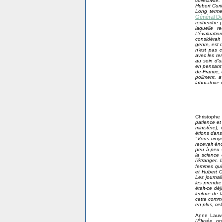
collectivité
Hubert Curie
Long terme
Général De
recherche p
laquelle 
L’évaluati
considérait
genre, est 
n’est pas c
avec les re
au sein d’
en pensant 
de-France, 
poliment, a
laboratoire 
Christophe
patience et
ministère]
étions dans 
"Vous croye
recevait én
peu à peu s
la science
l’étranger.
femmes qui 
et Hubert C
Les journal
les prendre
était-ce dé
lecture de 
cette commu
en plus, cel
Anne Lauv
l'Élysée
, on