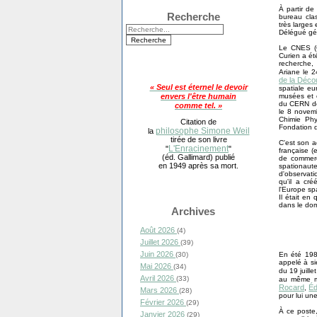
À partir de
Recherche
bureau cla
très larges
Délégué gén
Le CNES (Ce
Curien a é
recherche,
Ariane le 
de la Déco
« Seul est éternel le devoir
spatiale e
musées et c
envers l'être humain
du CERN de
comme tel. »
le 8 novemb
Chimie Ph
Citation de
Fondation 
philosophe Simone Weil
la
tirée de son livre
C'est son a
L'Enracinement
"
"
française (
(éd. Gallimard) publié
de commerc
en 1949 après sa mort.
spationaute
d'observati
qu'il a cré
l'Europe spa
Il était en
dans le dom
Archives
Août 2026
(4)
Juillet 2026
(39)
Juin 2026
En été 19
(30)
appelé à si
Mai 2026
(34)
du 19 juill
Avril 2026
(33)
au même m
Rocard
Éd
,
Mars 2026
(28)
pour lui un
Février 2026
(29)
À ce poste,
Janvier 2026
(29)