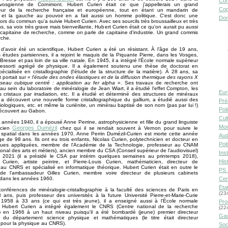
Con
osgienne de Cornimont. Hubert Curien était ce que j'appellerais un grand
Cop
teur de la recherche française et européenne, tout en étant un mandarin de
té, et la gauche au pouvoir en a fait aussi un homme politique. C'est donc une
Don
 hors du commun qu'a suivie Hubert Curien. Avec ses sourcils très broussailleux et très
s, sa voix très grave mais bienveillante, Hubert Curien était ce qu'on aurait pu aussi
capitaine de recherche, comme on parle de capitaine d'industrie. Un grand commis
rche.
d'avoir été un scientifique, Hubert Curien a été un résistant. À l'âge de 19 ans,
s études parisiennes, il a rejoint le maquis de la Piquante Pierre, dans les Vosges,
Bresse et pas loin de sa ville natale. En 1945, il a intégré l'École normale supérieur
ressorti agrégé de physique. Il a également soutenu une thèse de doctorat en
écialisée en cristallographie (l'étude de la structure de la matière). À 28 ans, sa
 portait sur
« l'étude des ondes élastiques et de la diffusion thermique des rayons X
seau cubique centré : application au fer alpha »
. Ses travaux de recherche ont
 sein du laboratoire de minéralogie de Jean Wiart, il a étudié l'effet Compton, les
Eur
 cristaux par irradiation, etc. Il a étudié et déterminé des structures de minéraux
a découvert une nouvelle forme cristallographique du gallium, a étudié aussi des
Pré
iologiques, etc. et même la curiénite, un minérau baptisé de son nom (pas par lui !)
Pol
 découvert au Gabon.
Cult
s années 1940, il a épousé Anne Perrine, astrophysicienne et fille du grand linguiste
Mor
Georges Dumézil
icien
chez qui il se rendait souvent à Vernon pour suivre le
spatial dans les années 1970. Anne Perrin Dumézil-Curien est morte cette année
Aud
ge de 98 ans. Ils ont eu trois enfants, Nicolas Curien, polytechnicien et docteur en
Pol
ues appliquées, membre de l'Académie de la Technologie, professeur au CNAM
ional des arts et métiers), ancien membre du CSA (Conseil supérieur de l'audiovisuel)
Inst
2021 (il a présidé le CSA par intérim quelques semaines au printemps 2018),
Hist
 Curien, artiste peintre, et Pierre-Louis Curien, mathématicien, directeur de
au CNRS et spécialisé en informatique théorique. Hubert Curien était en outre le
PS 
e de l'ambassadeur Gilles Curien, membre voire directeur de plusieurs cabinets
s dans les années 1960.
Cen
Éta
onférences de minéralogie-cristallographie à la faculté des sciences de Paris en
(23
ans, puis professeur des universités à la future Université Pierre-et-Marie-Curie
 1958 à 33 ans (ce qui est très jeune), il a enseigné aussi à l'École normale
Pro
, Hubert Curien a intégré également le CNRS (Centre national de la recherche
(22
ue) en 1966 à un haut niveau puisqu'il a été bombardé (jeune) premier directeur
Gau
ue du département science physique et mathématiques (le titre était directeur
e pour la physique au CNRS).
Soc