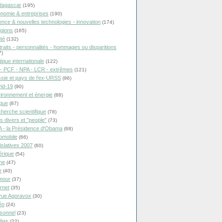
dagascar
(195)
nomie & entreprises
(190)
ence & nouvelles technologies - innovation
(174)
igions
(165)
té
(132)
traits - personnalités - hommages ou disparitions
7)
tique internationale
(122)
- PCF - NPA - LCR - extrêmes
(121)
sie et pays de l'ex-URSS
(96)
id-19
(90)
ironnement et énergie
(88)
ique
(87)
herche scientifique
(78)
ts divers et "people"
(73)
 - la Présidence d'Obama
(68)
omobile
(66)
islatives 2007
(60)
rique
(54)
ne
(47)
e
(40)
mour
(37)
ernet
(35)
ue Agoravox
(30)
éo
(24)
sonnel
(23)
ias
(22)