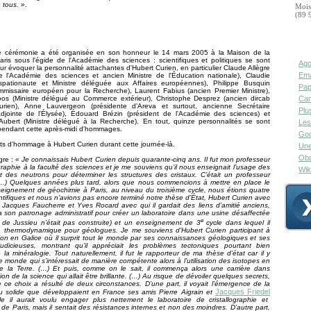
 tous. »
.
Mois
(89 
 cérémonie a été organisée en son honneur le 14 mars 2005 à la Maison de la
ris sous l'égide de l'Académie des sciences : scientifiques et politiques se sont
Ago
r évoquer la personnalité attachantes d'Hubert Curien, en particulier Claude Allègre
Ema
e l'Académie des sciences et ancien
Ministre de l'Éducation
nationale), Claudie
spationaute et Ministre déléguée aux Affaires européennes), Philippe Busquin
Pap
mmissaire européen pour la Recherche), Laurent Fabius (ancien Premier Ministre),
oos (Ministre délégué au Commerce extérieur), Christophe Desprez (ancien dircab
Can
urien), Anne Lauvergeon (présidente d'Areva et surtout, ancienne Secrétaire
Plu
adjointe de
l'Élysée
), Édouard Brézin (président de l'Académie des sciences) et
'Aubert (Ministre délégué à la Recherche). En tout, quinze personnalités se sont
Les
pendant cette après-midi d'hommages.
Goo
aits d'hommage à Hubert Curien durant cette journée-là.
Une
Oba
gre :
« Je connaissais Hubert Curien depuis quarante-cinq ans. Il fut mon professeur
ographie à la faculté des sciences et je me souviens qu’il nous enseignait l’usage des
Wik
 des neutrons pour déterminer les structures des cristaux. C’était un professeur
(…) Quelques années plus tard, alors que nous commencions à mettre en place le
eignement de géochimie à Paris, au niveau du troisième cycle, nous étions quatre
ntifiques et nous n’avions pas encore terminé notre thèse d’État, Hubert Curien avec
Jacques Faucherre et Yves Rocard avec qui il gardait des liens d’amitié anciens,
son patronage administratif pour créer un laboratoire dans une usine désaffectée
e
té de Jussieu n’était pas construite) et un enseignement de 3
cycle dans lequel il
a thermodynamique pour géologues. Je me souviens d’Hubert Curien participant à
on en Galice où il surprit tout le monde par ses connaissances géologiques et ses
judicieuses, montrant qu’il appréciait les problèmes tectoniques pourtant bien
 la minéralogie. Tout naturellement, il fut le rapporteur de ma thèse d’état car il y
e monde qui s’intéressait de manière compétente alors à l’utilisation des isotopes en
e la Terre. (…) Et puis, comme on le sait, il commença alors une carrière dans
tion de la science qui allait être brillante. (…) Au risque de dévoiler quelques secrets,
e ce choix a résulté de deux circonstances. D’une part, il voyait l’émergence de la
Jacques Friedel
u solide que développaient en France ses amis Pierre Aigrain et
le il aurait voulu engager plus nettement le laboratoire de cristallographie et
 de Paris, mais il sentait des résistances internes et non des moindres. D’autre part,