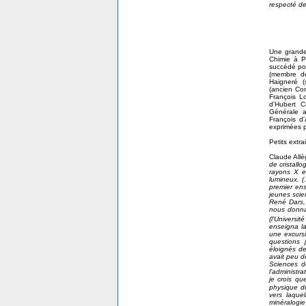
respecté de
Une grande
Chimie à Pa
succédé pou
(membre d
Haigneré (
(ancien Co
François L
d'Hubert C
Générale 
François d
exprimées 
Petits extr
Claude Allè
de cristall
rayons X et
lumineux. 
premier ens
jeunes scie
René Dars, 
nous donna 
(l’Universi
enseigna l
une excursi
questions 
éloignés de
avait peu d
Sciences d
l’administra
je crois qu
physique d
vers laquel
minéralogie