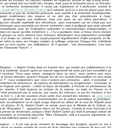
. Éviter les à-coups, les fausses habilités de l’urgence, penser et agir à long terme :
n, qui aimait tant ses forêts des Vosges, était, pour la recherche aussi, un forestier.
 et recherche fondamentale. Il savait par expérience et il professait, comme le
 Gaulle
Pierre Mendès France
et
qu’il admirait, qu’il n’y a pas de grand pays sans
uissante et pas de recherche puissante sans priorité à la recherche fondamentale,
requiert évidemment des moyens et ne doit pas être subordonnée à l’aval.
on, devenue depuis une évidence, était une autre de ses idées pionnières. Il
 qu’une sécurité matérielle des chercheurs, sans ostentation car tel n’était pas son
nécessaire pour accomplir une bonne recherche, mais il soulignait que cette sécurité
ontradictoire avec les évaluations nationales et internationales indispensables, ni
mises en cause qu’elles entraînent. (…) Il y a quelques mois, à l’issue d’une réunion
un groupe où nous aimions nous retrouver, déambulant nous plaisantions ensemble
à ce temps où, ministre, il se voyait proposer régulièrement d’aller conquérir, en Île-
en Isère ou dans ses Vosges natales, le suffrage universel. Chaque fois, il déclinait
vec un bon sourire, ces sollicitations. Et il ajoutait : "ma circonscription, c’est mon
de l’Université Paris-6". »
.
 Desprez :
« Hubert Curien était un homme bon, qui incitait ses collaborateurs à la
 à la modestie. Quand, après un exposé argumenté de notre part [ses conseillers au
, il concluait "Vous avez raison, avançons dans ce sens", nous savions que nous
la bonne direction. Quand il fronçait l’un de ses sourcils broussailleux et nous disait
z ?", nous comprenions que nous n’avions pas convaincu ; alors, il consultait ; il
ormément de chercheurs, de patrons de laboratoires ou d’organismes ; il écoutait, et
e forgeait une opinion ; c’était sa façon de travailler, à l’écoute en permanence de
 en marche. Il était toujours au contact de la science, en visite en France ou à
 Il était passionné par la science, par toutes les sciences, et par les hommes et les
Jack Lang
la font. (…) Je me souviens d’une sortie d’un conseil des ministres, où
urien venaient de faire une communication sur la culture scientifique et technique.
istes se précipitent sur le tapis rouge disposé au début de la cour de l’Élysée pour
 en photos. Et là, Hubert Curien se recule, pour que le Ministre de la Culture, ou
jà de l’Éducation ? , apparaisse mieux sur les photos. Comme je m’en étonnais à la
la presse du lendemain, puisque c’était Hubert Curien qui était le principal artisan de
nication, je m’entendis répondre "Mais Christophe, cela n’a aucune importance, et,
a fait tellement plaisir à Jack"… »
.
ergeon :
« Il est vrai qu'au moment du bouclage des budgets, quand on est à
 reçoit un certain nombre de coups de fil de ministres pas contents de leur sort. En