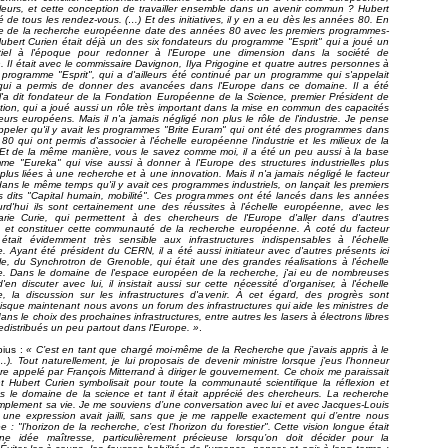
illeurs, et cette conception de travailler ensemble dans un avenir commun ? Hubert
é de tous les rendez-vous. (…) Et des initiatives, il y en a eu dès les années 80. En
toire de la recherche européenne date des années 80 avec les premiers programmes-
ubert Curien était déjà un des six fondateurs du programme "Esprit" qui a joué un
tiel à l'époque pour redonner à l'Europe une dimension dans la société de
on. Il était avec le commissaire Davignon, Ilya Prigogine et quatre autres personnes à
programme "Esprit", qui a d'ailleurs été continué par un programme qui s'appelait
 qui a permis de donner des avancées dans l'Europe dans ce domaine. Il a été
'a dit fondateur de la Fondation Européenne de la Science, premier Président de
tion, qui a joué aussi un rôle très important dans la mise en commun des capacités
urs européens. Mais il n'a jamais négligé non plus le rôle de l'industrie. Je pense
rappeler qu'il y avait les programmes "Brite Euram" qui ont été des programmes dans
80 qui ont permis d'associer à l'échelle européenne l'industrie et les milieux de la
 Et de la même manière, vous le savez comme moi, il a été un peu aussi à la base
me "Eureka" qui vise aussi à donner à l'Europe des structures industrielles plus
 plus liées à une recherche et à une innovation. Mais il n'a jamais négligé le facteur
ans le même temps qu'il y avait ces programmes industriels, on lançait les premiers
 dits "Capital humain, mobilité". Ces programmes ont été lancés dans les années
urd'hui ils sont certainement une des réussites à l'échelle européenne, avec les
rie Curie, qui permettent à des chercheurs de l'Europe d'aller dans d'autres
es et constituer cette communauté de la recherche européenne. À coté du facteur
 était évidemment très sensible aux infrastructures indispensables à l'échelle
 Ayant été président du CERN, il a été aussi initiateur avec d'autres présents ici
le, du Synchrotron de Grenoble, qui était une des grandes réalisations à l'échelle
. Dans le domaine de l'espace européen de la recherche, j'ai eu de nombreuses
'en discuter avec lui, il insistait aussi sur cette nécessité d'organiser, à l'échelle
, la discussion sur les infrastructures d'avenir. À cet égard, des progrès sont
uisque maintenant nous avons un forum des infrastructures qui aide les ministres de
ans le choix des prochaines infrastructures, entre autres les lasers à électrons libres
redistribués un peu partout dans l'Europe. »
.
bius :
« C’est en tant que chargé moi-même de la Recherche que j’avais appris à le
…). Tout naturellement, je lui proposais de devenir ministre lorsque j’eus l’honneur
tre appelé par François Mitterrand à diriger le gouvernement. Ce choix me paraissait
nt Hubert Curien symbolisait pour toute la communauté scientifique la réflexion et
ns le domaine de la science et tant il était apprécié des chercheurs. La recherche
simplement sa vie. Je me souviens d’une conversation avec lui et avec Jacques-Louis
 une expression avait jailli, sans que je me rappelle exactement qui d’entre nous
ée : "l’horizon de la recherche, c’est l’horizon du forestier". Cette vision longue était
ne idée maîtresse, particulièrement précieuse lorsqu’on doit décider pour la