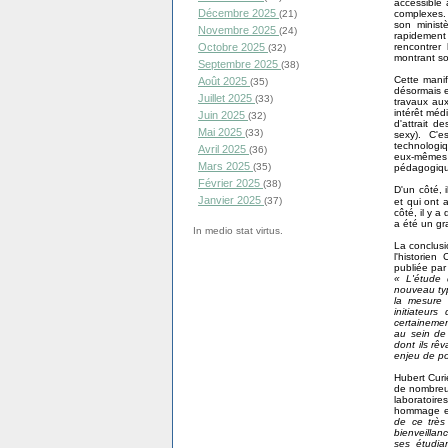
accessible 
Décembre 2025
complexes.
(21)
son minist
Novembre 2025
(24)
rapidement 
rencontrer
Octobre 2025
(32)
montrant son
Septembre 2025
(38)
Cette manif
Août 2025
(35)
désormais e
Juillet 2025
(33)
travaux aux
intérêt méd
Juin 2025
(32)
d'attrait d
Mai 2025
(33)
sexy). C'
technologiq
Avril 2025
(36)
eux-mêmes 
Mars 2025
(35)
pédagogique
Février 2025
(38)
D'un côté, i
Janvier 2025
(37)
et qui ont 
côté, il y a
a été un gr
In medio stat virtus.
La conclusi
l'historie
publiée par
« L'étude 
nouveau type
la mesure 
initiateurs
certainemen
au sein de 
dont ils rê
enjeu de po
Hubert Curi
de nombreux
laboratoire
hommage en
de ce très 
bienveillan
ses étudia