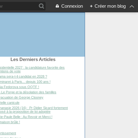
Connexion
+
Créer mon blog
Les Derniers Articles
sidentielle 2027 : la candidature favorite des
entions de vote
ma sera-t-il candidat en 2028 ?
minaret à Paris... depuis 100 ans !
ia Fedorova sous OQTF !
 Le Porge et la désolation des familles
vacuation de George Clooney
telle canicule
hanasie 2026 (16) : Pr Didier Sicard fortement
osé à la proposition de loi adoptée
ie-Paule Belle : Au Revoir et Merci !
maison brûle !
rtissement