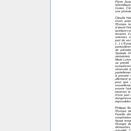
Pierre Jacq
scientifiqu
Curien. C’é
une période
Claudie Ha
m'ont amen
l'Europe, l
d’abord l’h
quelques-un
tenaces. Il 
sciences, o
part de ses
(…) L'Euro
particulièr
de préside
Spatiale E
ministérie
Marie Luton 
sa priorit
européenne
nécessité 
partielleme
à prendre 
allemand qu
pour que s
nouvellemen
encore l’amb
traverser la
d’une part 
dangereuse
impossibles 
Philippe B
l'Europe d
Fasella di
coopération
faisait rem
l'Europe d
démarches 
actualité.