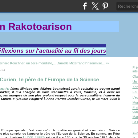
in Rakotoa
rison
lexions sur l'actualité au fil des jours
rnard Kouchner, un tiers-mondiste,...
Danielle Mitterrand l'Insoumise... >>
Pré
2024
int
Oba
Curien, le père de l'Europe de la Science
Un 
Xen
arnier
[alors Ministre des Affaires étrangères] aurait souhaité se trouver parmi
urd’hui, il m’a chargée de vous transmettre à vous, Madame, et à ceux ici
Feu
, les marques de son plus profond respect pour la personnalité et l’œuvre du
L'é
 Curien. » (Claudie Haigneré à Anne Perrine Dumézil-Curien, le 14 mars 2005 à
Mor
Eut
opp
Mar
La 
l'Europe spatiale, c'est ainsi qu'on le qualifie en général et avec raison. Mais ce
Ave
re plus complet de l'appeler le père de l'Europe de la Science. En somme, un Père
Hubert Curien
e ! Le physicien
est né il y a 100 ans, le 30 octobre 1924 dans la