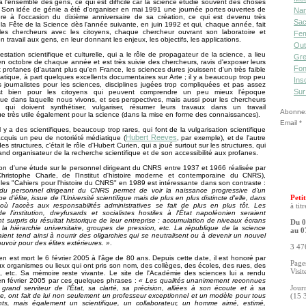
à l'ensemble des gens, ce qui est difficile car la science étudie souvent des choses
 Son idée de génie a été d'organiser en mai 1991 une journée portes ouvertes de
Nan
ère à l'occasion du dixième anniversaire de sa création, ce qui est devenu très
Sac
la Fête de la Science dès l'année suivante, en juin 1992 et qui, chaque année, fait
 les chercheurs avec les citoyens, chaque chercheur ouvrant son laboratoire et
Fe
 travail aux gens, en leur donnant les enjeux, les objectifs, les applications.
Out
estation scientifique et culturelle, qui a le rôle de propagateur de la science, a lieu
Gre
n octobre de chaque année et est très suivie des chercheurs, ravis d'exposer leurs
Fon
 profanes (d'autant plus qu'en France, les sciences dures jouissent d'un très faible
iatique, à part quelques excellents documentaires sur Arte ; il y a beaucoup trop peu
Ins
es journalistes pour les sciences, disciplines jugées trop compliquées et pas assez
Sur
est bien pour les citoyens qui peuvent comprendre un peu mieux l'époque
ue dans laquelle nous vivons, et ses perspectives, mais aussi pour les chercheurs
qui doivent synthétiser, vulgariser, résumer leurs travaux dans un travail
Abonnez-
 très utile également pour la science (dans la mise en forme des connaissances).
Email
l y a des scientifiques, beaucoup trop rares, qui font de la vulgarisation scientifique
Hubert Reeves
acquis un peu de notoriété médiatique (
, par exemple), et de l'autre
 des structures, c'était le rôle d'Hubert Curien, qui a joué surtout sur les structures, qui
and organisateur de la recherche scientifique et de son accessibilité aux profanes.
on d'une étude sur le personnel dirigeant du CNRS entre 1937 et 1966 réalisée par
n Christophe Charle, de l'Institut d'histoire moderne et contemporaine du CNRS),
 les "Cahiers pour l'histoire du CNRS" en 1989 est intéressante dans son contraste :
du personnel dirigeant du CNRS permet de voir la naissance progressive d'un
 d'élite, issue de l'Université scientifique mais de plus en plus distincte d'elle, dans
Petit
où l'accès aux responsabilités administratives se fait de plus en plus tôt. Les
à tit
 de l'institution, dreyfusards et socialistes hostiles à l'État napoléonien seraient
t surpris du résultat historique de leur entreprise : accumulation de niveaux écrans
Du 0
la hiérarchie universitaire, groupes de pression, etc. La république de la science
au 0
vaient tend ainsi à nourrir des oligarchies qui se neutralisent ou à devenir un nouvel
uvoir pour des élites extérieures. »
.
3 476
en est mort le 6 février 2005 à l'âge de 80 ans. Depuis cette date, il est honoré par
Pages
 organismes ou lieux qui ont pris son nom, des collèges, des écoles, des rues, des
Visit
s, etc. Sa mémoire reste vivante. Le site de l'Académie des sciences lui a rendu
 février 2005 par ces quelques phrases :
« Les qualités unanimement reconnues
grand serviteur de l'État, sa clarté, sa précision, alliées à son écoute et à sa
Jour
ce, ont fait de lui non seulement un professeur exceptionnel et un modèle pour tous
(15 
nts, mais également un scientifique, un collaborateur, un homme aimé, estimé,