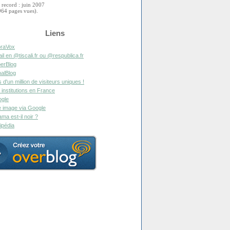
 record : juin 2007
964 pages vues).
Liens
raVox
il en @tiscali.fr ou @respublica.fr
erBlog
alBlog
s d'un million de visiteurs uniques !
 institutions en France
gle
 image via Google
ma est-il noir ?
ipédia