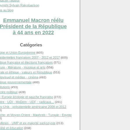
tacter l'auteur
yright Sylvain Rakotoarison
s au blog
Emmanuel Macron réélu
Président de la République
à 44 ans en 2022
Catégories
ope et Union Européenne
(605)
sidentielles françaises 2007 - 2012 et 2017
(605)
itique française et élections françaises
(571)
ure - littérature - musique et arts
(558)
ale et éthique - valeurs et République
(553)
iovisuel et médias - cinéma
(492)
itique gouvernementale
(480)
itutions
(453)
oire politique
(428)
- Europe écologie et gauche française
(272)
tre - UDI - MoDem - UDF - radicaux...
(261)
ts-Unis - présidentielle américaine 2008 et 2012
4)
che- et Moyen-Orient - Maghreb - Turquie - Egypte
4)
llistes - UMP et ex-majorité sarkozyste
(213)
iété et éducation
(208)