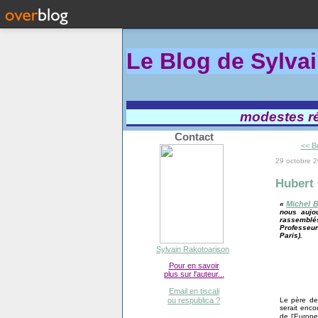
Le Blog de Sylva
modestes réf
Contact
<< Be
29 octobre 
Hubert 
Michel B
«
nous aujo
rassemblés
Professeur
Paris).
Sylvain Rakotoarison
Pour en savoir
plus sur l'auteur...
Email en tiscali
Le père de 
ou respublica ?
serait enco
de l'Europ