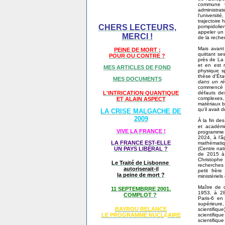
commune v
administra
l'universi
trajectoire
CHERS LECTEURS,
pompidolien
appeler un 
MERCI !
de la reche
Mais avant 
PEINE DE MORT :
quittant se
POUR OU CONTRE ?
près de La 
et en est 
MES ARTICLES DE FOND
physique sp
thèse d'État
MES DOCUMENTS
dans un ré
commencé au
défauts des
L'INTRICATION QUANTIQUE
complexes, 
ET ALAIN ASPECT
matériaux b
qu'il avait
LA CRISE MALGACHE DE
2009
À la fin de
et académ
VIVE LA FRANCE !
programme 
2024, à l'â
LA FRANCE EST-ELLE
mathématiq
(Centre nat
UN PAYS LIB
É
RAL ?
de 2015 à 
Christophe
Le Traité de Lisbonne
recherches 
autoriserait-il
petit frèr
la peine de mort ?
ministériel
Maître de c
11 SEPTEMBRRE 2001,
1953, à 28 
COMPLOT ?
Paris-6 en
supérieure
BAYROU RELANCE
scientifiq
scientifiq
LE PROGRAMME NU
CL
AIRE
É
scientifiqu