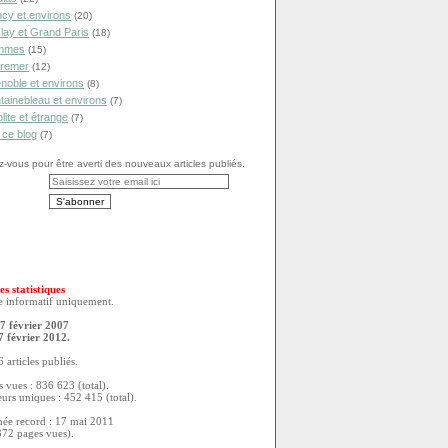
cy et environs
(20)
lay et Grand Paris
(18)
mmes
(15)
remer
(12)
noble et environs
(8)
tainebleau et environs
(7)
olite et étrange
(7)
 ce blog
(7)
vous pour être averti des nouveaux articles publiés.
es statistiques
re informatif uniquement.
7 février 2007
7 février 2012.
 articles publiés.
 vues : 836 623 (total).
eurs uniques : 452 415 (total).
née record : 17 mai 2011
372 pages vues).