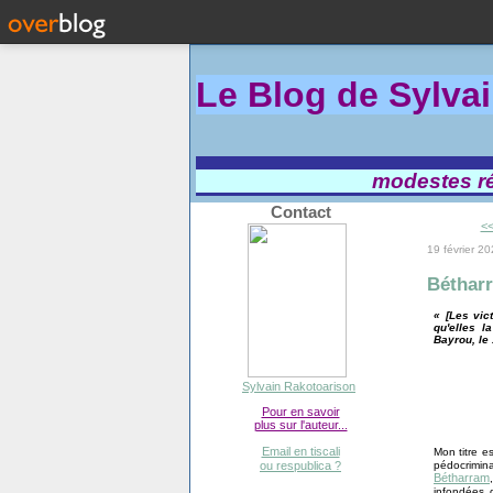
Le Blog de Sylva
modestes réf
Contact
<<
19 février 2
Bétharr
« [Les vic
qu'elles l
Bayrou, le 
Sylvain Rakotoarison
Pour en savoir
plus sur l'auteur...
Email en tiscali
Mon titre e
pédocrimina
ou respublica ?
Bétharram
infondées 