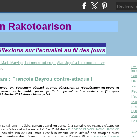
in Rakotoa
rison
lexions sur l'actualité au fil des jours
 Marie Marvingt, la femme moderne,...
Alain Juppé à la rescousse... >>
Pré
025
int
Oba
am : François Bayrou contre-attaque !
Un 
Xen
times] ont également déclaré qu'elles détestaient la récupération en cours et
a trouvaient haïssable, parce qu'elle les privait de leur histoire. » (François
Feu
18 février 2025 dans l'hémicycle).
L'é
Mor
Eut
opp
Mar
La 
st certainement débile, surtout quand on pense à la centaine de victimes d'actes de
le collège et lycée Notre-Dame de
lité qu'elles ont subis entre 1957 et 2014 dans
Ave
, pas très loin de Pau, mais il est à la mesure de la débilité des attaques aussi
François Bayrou
que stupides des députés gauchistes contre le Premier Ministre