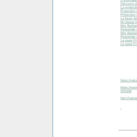
Discours du
La protecti
Protection 
Protection
La faute de
Ni claque n
Mgr Barbari
Pédophilie 
Mgr Barbar
Pédophilie 
Le pape Fr
Le pape Fra
https://ra
https://www
259398
http://rako
.