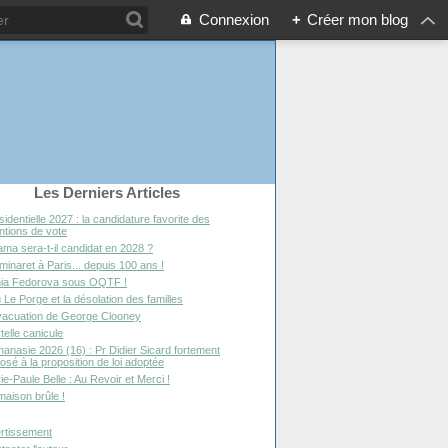
Connexion
+
Créer mon blog
Les Derniers Articles
sidentielle 2027 : la candidature favorite des
entions de vote
ma sera-t-il candidat en 2028 ?
minaret à Paris... depuis 100 ans !
ia Fedorova sous OQTF !
 Le Porge et la désolation des familles
vacuation de George Clooney
telle canicule
hanasie 2026 (16) : Pr Didier Sicard fortement
osé à la proposition de loi adoptée
ie-Paule Belle : Au Revoir et Merci !
maison brûle !
rtissement