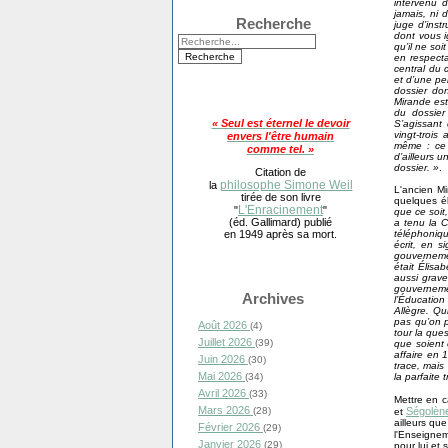
intervenu d
jamais, ni 
Recherche
juge d’inst
dont vous i
qu’il ne so
en respecta
central du 
et d’une pe
dossier don
Mirande est
du dossier
« Seul est éternel le devoir
S’agissant
vingt-trois
envers l'être humain
même : ce 
comme tel. »
d’ailleurs 
dossier. »
.
Citation de
philosophe Simone Weil
la
L'ancien Mi
tirée de son livre
quelques é
L'Enracinement
"
"
que ce soit,
(éd. Gallimard) publié
a tenu la C
téléphonique
en 1949 après sa mort.
écrit, en s
gouverneme
était Élisa
aussi grave
gouverneme
Archives
l’Éducation 
Allègre. Qu
pas qu’on 
Août 2026
(4)
tour la ques
Juillet 2026
(39)
que soient 
affaire en 
Juin 2026
(30)
trace, mais
Mai 2026
la parfaite
(34)
Avril 2026
(33)
Mettre en c
Mars 2026
Ségolèn
(28)
et
ailleurs qu
Février 2026
(29)
l'Enseignem
Janvier 2026
(29)
pour lui et 