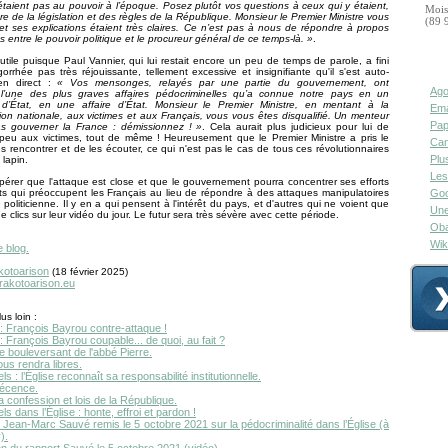
étaient pas au pouvoir à l’époque. Posez plutôt vos questions à ceux qui y étaient,
Mois
re de la législation et des règles de la République. Monsieur le Premier Ministre vous
(89 
t ses explications étaient très claires. Ce n’est pas à nous de répondre à propos
s entre le pouvoir politique et le procureur général de ce temps-là. »
.
tile puisque Paul Vannier, qui lui restait encore un peu de temps de parole, a fini
orrhée pas très réjouissante, tellement excessive et insignifiante qu'il s'est auto-
 en direct :
« Vos mensonges, relayés par une partie du gouvernement, ont
Ago
 l’une des plus graves affaires pédocriminelles qu’a connue notre pays en un
’État, en une affaire d’État. Monsieur le Premier Ministre, en mentant à la
Ema
ion nationale, aux victimes et aux Français, vous vous êtes disqualifié. Un menteur
Pap
s gouverner la France : démissionnez ! »
. Cela aurait plus judicieux pour lui de
peu aux victimes, tout de même ! Heureusement que le Premier Ministre a pris le
Can
s rencontrer et de les écouter, ce qui n'est pas le cas de tous ces révolutionnaires
Plu
lapin.
Les
érer que l'attaque est close et que le gouvernement pourra concentrer ses efforts
ets qui préoccupent les Français au lieu de répondre à des attaques manipulatoires
Goo
 politicienne. Il y en a qui pensent à l'intérêt du pays, et d'autres qui ne voient que
Une
 clics sur leur vidéo du jour. Le futur sera très sévère avec cette période.
Oba
Wik
e blog.
kotoarison
(18 février 2025)
.rakotoarison.eu
us loin :
: François Bayrou contre-attaque !
 François Bayrou coupable... de quoi, au fait ?
 bouleversant de l'abbé Pierre.
ous rendra libres.
s : l’Église reconnaît sa responsabilité institutionnelle.
décence.
a confession et lois de la République.
s dans l’Église : honte, effroi et pardon !
 Jean-Marc Sauvé remis le 5 octobre 2021 sur la pédocriminalité dans l’Église (à
).
on du rapport Sauvé le 5 octobre 2021 (vidéo).