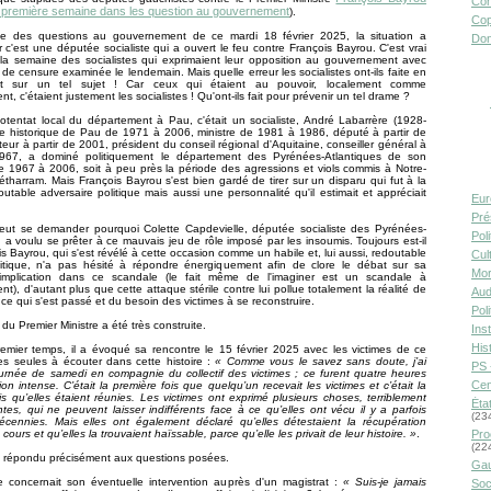
Con
 première semaine dans les question au gouvernement
).
Cop
e des questions au gouvernement de ce mardi 18 février 2025, la situation a
Don
 c'est une députée socialiste qui a ouvert le feu contre François Bayrou. C'est vrai
 la semaine des socialistes qui exprimaient leur opposition au gouvernement avec
de censure examinée le lendemain. Mais quelle erreur les socialistes ont-ils faite en
nt sur un tel sujet ! Car ceux qui étaient au pouvoir, localement comme
t, c'étaient justement les socialistes ! Qu'ont-ils fait pour prévenir un tel drame ?
tentat local du département à Pau, c'était un socialiste, André Labarrère (1928-
re historique de Pau de 1971 à 2006, ministre de 1981 à 1986, député à partir de
eur à partir de 2001, président du conseil régional d'Aquitaine, conseiller général à
1967, a dominé politiquement le département des Pyrénées-Atlantiques de son
e 1967 à 2006, soit à peu près la période des agressions et viols commis à Notre-
harram. Mais François Bayrou s'est bien gardé de tirer sur un disparu qui fut à la
outable adversaire politique mais aussi une personnalité qu'il estimait et appréciait
Eur
Pré
peut se demander pourquoi Colette Capdevielle, députée socialiste des Pyrénées-
Pol
, a voulu se prêter à ce mauvais jeu de rôle imposé par les insoumis. Toujours est-il
s Bayrou, qui s'est révélé à cette occasion comme un habile et, lui aussi, redoutable
Cult
tique, n'a pas hésité à répondre énergiquement afin de clore le débat sur sa
Mor
mplication dans ce scandale (le fait même de l'imaginer est un scandale à
nt), d'autant plus que cette attaque stérile contre lui pollue totalement la réalité de
Aud
 ce qui s'est passé et du besoin des victimes à se reconstruire.
Pol
du Premier Ministre a été très construite.
Inst
Hist
emier temps, il a évoqué sa rencontre le 15 février 2025 avec les victimes de ce
es seules à écouter dans cette histoire :
« Comme vous le savez sans doute, j’ai
PS 
urnée de samedi en compagnie du collectif des victimes ; ce furent quatre heures
Cen
on intense. C’était la première fois que quelqu’un recevait les victimes et c’était la
is qu’elles étaient réunies. Les victimes ont exprimé plusieurs choses, terriblement
Éta
tes, qui ne peuvent laisser indifférents face à ce qu’elles ont vécu il y a parfois
(23
décennies. Mais elles ont également déclaré qu’elles détestaient la récupération
 cours et qu’elles la trouvaient haïssable, parce qu’elle les privait de leur histoire. »
.
Pro
(22
 a répondu précisément aux questions posées.
Gau
e concernait son éventuelle intervention auprès d'un magistrat :
« Suis-je jamais
Soc