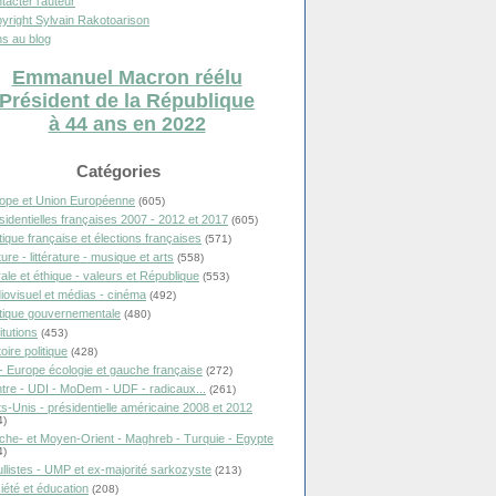
tacter l'auteur
yright Sylvain Rakotoarison
s au blog
Emmanuel Macron réélu
Président de la République
à 44 ans en 2022
Catégories
ope et Union Européenne
(605)
sidentielles françaises 2007 - 2012 et 2017
(605)
itique française et élections françaises
(571)
ure - littérature - musique et arts
(558)
ale et éthique - valeurs et République
(553)
iovisuel et médias - cinéma
(492)
itique gouvernementale
(480)
itutions
(453)
oire politique
(428)
- Europe écologie et gauche française
(272)
tre - UDI - MoDem - UDF - radicaux...
(261)
ts-Unis - présidentielle américaine 2008 et 2012
4)
che- et Moyen-Orient - Maghreb - Turquie - Egypte
4)
llistes - UMP et ex-majorité sarkozyste
(213)
iété et éducation
(208)