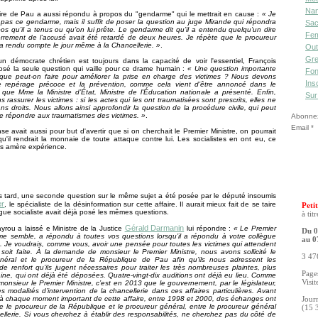
Nan
ire de Pau a aussi répondu à propos du "gendarme" qui le mettrait en cause :
« Je
pas ce gendarme, mais il suffit de poser la question au juge Mirande qui répondra
Sac
pos qu’il a tenus ou qu’on lui prête. Le gendarme dit qu’il a entendu quelqu’un dire
Fe
rrement de l’accusé avait été retardé de deux heures. Je répète que le procureur
a rendu compte le jour même à la Chancellerie. »
.
Out
Gre
un démocrate chrétien est toujours dans la capacité de voir l'essentiel, François
sé la seule question qui vaille pour ce drame humain :
« Une question importante
Fon
que peut-on faire pour améliorer la prise en charge des victimes ? Nous devons
Ins
le repérage précoce et la prévention, comme cela vient d’être annoncé dans le
que Mme la Ministre d’État, Ministre de l'Éducation nationale a présenté. Enfin,
Sur
 rassurer les victimes : si les actes qui les ont traumatisées sont prescrits, elles ne
ns droits. Nous allons ainsi approfondir la question de la procédure civile, qui peut
e répondre aux traumatismes des victimes. »
.
Abonnez-
Email
se avait aussi pour but d'avertir que si on cherchait le Premier Ministre, on pourrait
 qu'il rendrait la monnaie de toute attaque contre lui. Les socialistes en ont eu, ce
rès amère expérience.
 tard, une seconde question sur le même sujet a été posée par le député insoumis
er
, le spécialiste de la désinformation sur cette affaire. Il aurait mieux fait de se taire
Petit
ègue socialiste avait déjà posé les mêmes questions.
à tit
Gérald Darmanin
yrou a laissé e Ministre de la Justice
lui répondre :
« Le Premier
Du 0
l me semble, a répondu à toutes vos questions lorsqu’il a répondu à votre collègue
au 0
. Je voudrais, comme vous, avoir une pensée pour toutes les victimes qui attendent
 soit faite. À la demande de monsieur le Premier Ministre, nous avons sollicité le
3 476
néral et le procureur de la République de Pau afin qu’ils nous adressent les
 renfort qu’ils jugent nécessaires pour traiter les très nombreuses plaintes, plus
Pages
ine, qui ont déjà été déposées. Quatre-vingt-dix auditions ont déjà eu lieu. Comme
Visit
 monsieur le Premier Ministre, c’est en 2013 que le gouvernement, par le législateur,
es modalités d’intervention de la chancellerie dans ces affaires particulières. Avant
 à chaque moment important de cette affaire, entre 1998 et 2000, des échanges ont
Jour
re le procureur de la République et le procureur général, entre le procureur général
(15 
ellerie. Si vous cherchez à établir des responsabilités, ne cherchez pas du côté de