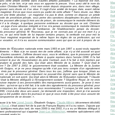
ans cette affaire comme dans d’autres affaires judiciaires ? La réponse est non,
Ma
de près, ni de loin, et je vais vous en apporter la preuve. Vous avez cité le nom du
ruction Christian Mirande : c’est mon voisin depuis cinquante ans, dans mon village,
Éco
gnorez sans doute où il se situe. Il s’agit d’une amitié de longue date, avant même
Sci
it magistrat. Est-ce que nous avons pu parler de cette affaire ? Sans doute, oui. Mais
nt une limite absolue : un magistrat n’a pas le droit, comme en dispose un article
Rel
code de procédure pénale, sous peine des sanctions disciplinaires les plus sévères
San
ine pouvant aller jusqu’à trois ans de prison, de communiquer le moindre élément du
t il a la charge, à quelque personne extérieure au dossier que ce soit. Christian
Por
 un juge d’une absolue intégrité et il ne m’a jamais communiqué le moindre élément
(12
 : nous avons pu parler de l’ambiance, de l’établissement, jamais du dossier.
Poli
 du procureur général, M. Rousseau, que je ne connais pas et qui est mort il y a
 ans, ce qui rend facile de lui imputer certains propos, la certitude est pour moi la
FN 
haut magistrat respectait de la même façon les règles de sa profession, qui est
une vocation, et il n’a eu aucune communication avec qui que ce soit à propos de ce
Rus
Cov
nistre de l'Éducation nationale entre mars 1993 et juin 1997 a aussi voulu rappeler
Env
léments :
« Mais si je ne savais rien de cette affaire, si je n’y ai été associé en quoi
Afr
 d’autres savaient. J’affirme devant vous, vous le vérifierez, que le procureur général
hancellerie informée de cette affaire à quatre reprises dans l’année 1998. Il l’a fait
Rec
ment le jour de l’incarcération du père Carricart, puis il l’a fait à trois reprises par
Fai
ignalant la gravité des faits. Qui était alors Ministre de la Justice ? Quel était le
nt ? De 1997 à 2002, le gouvernement était socialiste. La Ministre de la Justice
USA
beth Guigou, et je ne peux imaginer qu’elle n’ait pas tenu compte d’un signalement
Aut
 émis par le procureur général. Dans tous les cas, j’affirme que lorsque j’étais au
nt, un signalement aussi important ne pouvait être donné sans que le Ministre de
Lég
nationale en soit averti. Qui était alors le Ministre de l’Éducation nationale ? Claude
Amé
i était la Ministre déléguée à l’Enseignement scolaire ? Ségolène Royal. Je ne crois
puisse imputer à ces personnalités des manquements aussi graves. Je pose à mon
Chi
tion : qu’est-ce qui a été fait, à la suite des signalements du procureur général, pour
entreprises les démarches que vous recommandez ? Lorsque j’ai été saisi de cette
Asi
1996, c’est-à-dire deux ans avant, j’ai demandé une inspection, dont je n’ai aucune
Hu
 qui a été publiée dans les journaux et que je vous invite à lire pour vous assurer de
 transparence de ce dossier. »
.
Int
Rev
Lionel Jospin
Claude Allègre
ause à la fois
, Élisabeth Guigou,
(récemment décédé)
e Royal
, c'était assez fort de la part de François Bayrou et il a eu raison. J'ajoute par
Vid
e quelques mois plus tard, de mars 2000 à mai 2002, il y a eu un Ministre délégué à
Per
Jean-Luc Mélenchon
ent professionnel qui s'appelait
, ministère spécialement créé
supprimé après lui.
Méd