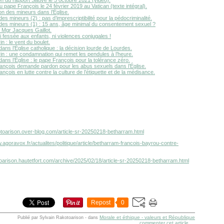
 pape François le 24 février 2019 au Vatican (texte intégral).
on des mineurs dans l’Église.
des mineurs (2) : pas d’imprescriptibilité pour la pédocriminalité.
 des mineurs (1) : 15 ans, âge minimal du consentement sexuel ?
 Mgr Jacques Gaillot.
i fessée aux enfants, ni violences conjugales !
n : le vent du boulet.
dans l’Église catholique : la décision lourde de Lourdes.
in : une condamnation qui remet les pendules à l’heure.
dans l’Église : le pape François pour la tolérance zéro.
ançois demande pardon pour les abus sexuels dans l’Église.
nçois en lutte contre la culture de l’étiquette et de la médisance.
kotoarison.over-blog.com/article-sr-20250218-betharram.html
.agoravox.fr/actualites/politique/article/betharram-francois-bayrou-contre-
toarison.hautetfort.com/archive/2025/02/18/article-sr-20250218-betharram.html
Repost
0
Morale et éthique - valeurs et République
Publié par Sylvain Rakotoarison
-
dans
commenter cet article
…