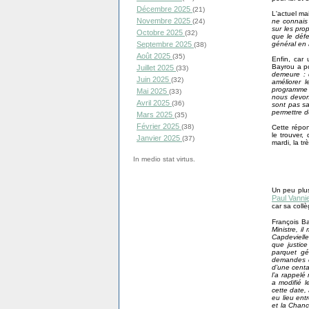
Décembre 2025
(21)
L'actuel ma
Novembre 2025
ne connais 
(24)
sur les pro
Octobre 2025
(32)
que le défe
général en 
Septembre 2025
(38)
Août 2025
(35)
Enfin, car 
Bayrou a po
Juillet 2025
(33)
demeure : 
Juin 2025
(32)
améliorer 
programme 
Mai 2025
(33)
nous devons
Avril 2025
(36)
sont pas sa
permettre d
Mars 2025
(35)
Février 2025
(38)
Cette répon
le trouver,
Janvier 2025
(37)
mardi, la t
In medio stat virtus.
Un peu plus
Paul Vanni
car sa coll
François Ba
Ministre, i
Capdevielle
que justice
parquet gé
demandes de
d’une centa
l’a rappelé
a modifié l
cette date,
eu lieu ent
et la Chanc