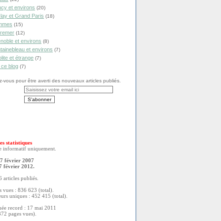
cy et environs
(20)
lay et Grand Paris
(18)
mmes
(15)
remer
(12)
noble et environs
(8)
tainebleau et environs
(7)
olite et étrange
(7)
 ce blog
(7)
vous pour être averti des nouveaux articles publiés.
es statistiques
re informatif uniquement.
7 février 2007
7 février 2012.
 articles publiés.
 vues : 836 623 (total).
eurs uniques : 452 415 (total).
née record : 17 mai 2011
372 pages vues).