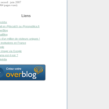
 record : juin 2007
964 pages vues).
Liens
raVox
il en @tiscali.fr ou @respublica.fr
erBlog
alBlog
s d'un million de visiteurs uniques !
 institutions en France
gle
 image via Google
ma est-il noir ?
ipédia