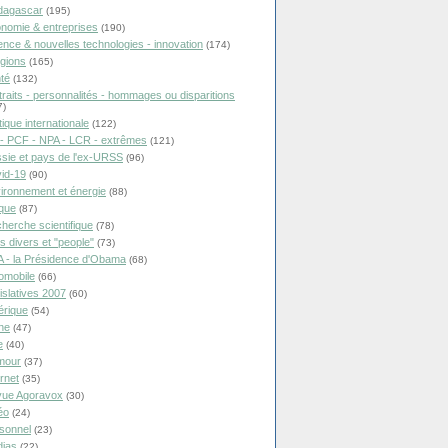
dagascar
(195)
nomie & entreprises
(190)
ence & nouvelles technologies - innovation
(174)
igions
(165)
té
(132)
traits - personnalités - hommages ou disparitions
7)
tique internationale
(122)
- PCF - NPA - LCR - extrêmes
(121)
sie et pays de l'ex-URSS
(96)
id-19
(90)
ironnement et énergie
(88)
ique
(87)
herche scientifique
(78)
ts divers et "people"
(73)
 - la Présidence d'Obama
(68)
omobile
(66)
islatives 2007
(60)
rique
(54)
ne
(47)
e
(40)
mour
(37)
ernet
(35)
ue Agoravox
(30)
éo
(24)
sonnel
(23)
ias
(22)