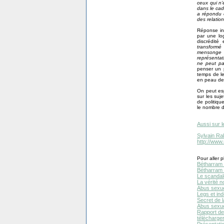
ceux qui n’
dans le cad
a répondu e
des relation
Réponse inu
par une log
discrédité
transformé
mensonge d
représentat
ne peut pa
penser un 
temps de le
en peau de 
On peut esp
sur les suj
de politique
le nombre de
Aussi sur l
Sylvain Ra
http://www
Pour aller pl
Bétharram 
Bétharram :
Le scandale
La vérité n
Abus sexuel
Legs et in
Secret de l
Abus sexuel
Rapport de
télécharger
Présentati