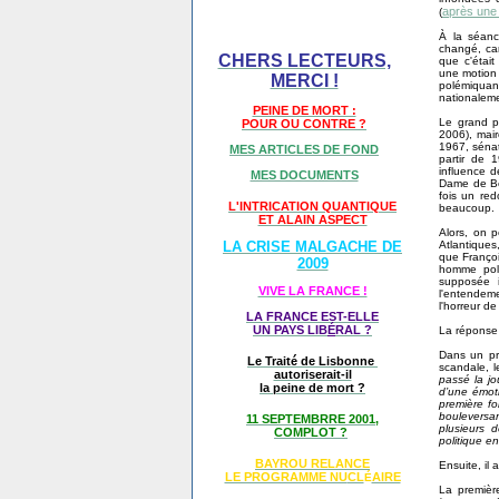
après une
(
À la séanc
changé, car
CHERS LECTEURS,
que c'était
une motion 
MERCI !
polémiqua
nationalemen
PEINE DE MORT :
Le grand po
POUR OU CONTRE ?
2006), mai
1967, sénat
MES ARTICLES DE FOND
partir de 
influence d
MES DOCUMENTS
Dame de Bét
fois un red
L'INTRICATION QUANTIQUE
beaucoup.
ET ALAIN ASPECT
Alors, on 
Atlantiques
LA CRISE MALGACHE DE
que Françoi
2009
homme poli
supposée i
VIVE LA FRANCE !
l'entendeme
l'horreur de
LA FRANCE EST-ELLE
UN PAYS LIB
É
RAL ?
La réponse 
Dans un pr
Le Traité de Lisbonne
scandale, l
autoriserait-il
passé la jo
la peine de mort ?
d’une émoti
première fo
bouleversan
11 SEPTEMBRRE 2001,
plusieurs 
COMPLOT ?
politique en
BAYROU RELANCE
Ensuite, il
LE PROGRAMME NU
CL
AIRE
É
La premièr