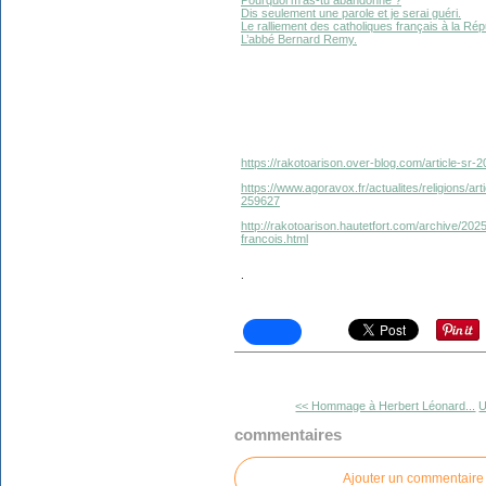
Dis seulement une parole et je serai guéri.
Le ralliement des catholiques français à la Rép
L’abbé Bernard Remy.
https://rakotoarison.over-blog.com/article-sr
https://www.agoravox.fr/actualites/religions/ar
259627
http://rakotoarison.hautetfort.com/archive/202
francois.html
.
<< Hommage à Herbert Léonard...
U
commentaires
Ajouter un commentaire