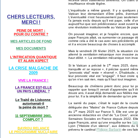
recevoir deux traitements différents. On craint 
insuffisance rénale légère.
L'inquiétude a même grandi. Il y a quelques 
Vatican leur demandant d'être prêts, éventu
CHERS LECTEURS,
L'éventualité n'est heureusement pas seulement c
l'a jamais exclu depuis qu'il est pape, celle d'
MERCI !
aujourd'hui que son prédécesseur avait ouvert la
une révolution institutionnelle au Vatican (le pape
PEINE DE MORT :
POUR OU CONTRE ?
On pouvait imaginer, et je l'espère encore, qu
pape François allait, va surmonter ce passage dé
comme cela a été le cas avec ses précédents pép
MES ARTICLES DE FOND
et il a encore beaucoup de choses à accomplir.
MES DOCUMENTS
Mais le vendredi 28 février 2025, la situation s'
alterné la ventilation mécanique non invasive 
L'INTRICATION QUANTIQUE
haut débit. »
. La ventilation mécanique non invas
ET ALAIN ASPECT
er
Si le Vatican a précisé le 1
mars 2025, dans
LA CRISE MALGACHE DE
tranquille et se repose »
, il précise quand même
2009
"pronostic vital" reste
« réservé »
. D'habitude, 
leur pronostic vital est "engagé". Il faut croire
qu'on n'en sait rien, mais qu'il faut tout imaginer.
VIVE LA FRANCE !
Beaucoup de chrétiens prient donc pour lui po
LA FRANCE EST-ELLE
rappeler que lorsqu'il venait d'apprendre qu'il 
UN PAYS LIB
É
RAL ?
douze ans, il avait déjà demandé aux fidèles ma
pour lui. Il a la simplicité de demander qu'on prie 
Le Traité de Lisbonne
La santé du pape, c'était le sujet de la court
autoriserait-il
la peine de mort ?
déléguée des "Matins" de France Culture depuis
er
du 1
mars 2025 sur France 5. Elle est une g
ancienne rédactrice en chef de "La Croix", anc
11 SEPTEMBRRE 2001,
Semaines Sociales en France depuis 2022. Ell
COMPLOT ?
fai
pape François, ainsi qu'une enquête sur les
Lyon ("Histoire d'un silence", aux éditions du 
BAYROU RELANCE
Philippe Barbarin
prévenu le cardinal
de ces fait
LE PROGRAMME NU
CL
AIRE
É