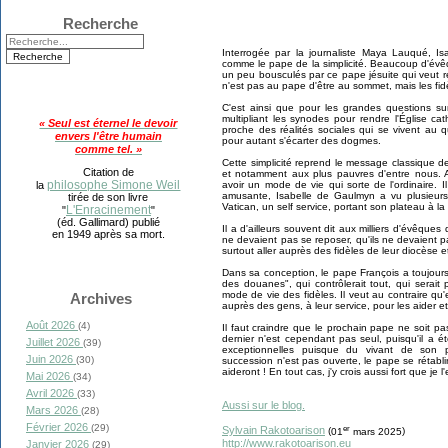
Recherche
Interrogée par la journaliste Maya Lauqué, I
comme le pape de la simplicité. Beaucoup d'évê
un peu bousculés par ce pape jésuite qui veut re
n'est pas au pape d'être au sommet, mais les fidèl
C'est ainsi que pour les grandes questions sur l
multipliant les synodes pour rendre l'Église cat
« Seul est éternel le devoir
proche des réalités sociales qui se vivent au 
envers l'être humain
pour autant s'écarter des dogmes.
comme tel. »
Cette simplicité reprend le message classique 
Citation de
et notamment aux plus pauvres d'entre nous. Ai
philosophe Simone Weil
la
avoir un mode de vie qui sorte de l'ordinaire. 
amusante, Isabelle de Gaulmyn a vu plusieurs
tirée de son livre
Vatican, un self service, portant son plateau à 
L'Enracinement
"
"
(éd. Gallimard) publié
Il a d'ailleurs souvent dit aux milliers d'évêques
en 1949 après sa mort.
ne devaient pas se reposer, qu'ils ne devaient pa
surtout aller auprès des fidèles de leur diocèse et
Dans sa conception, le pape François a toujours
des douanes", qui contrôlerait tout, qui serait 
mode de vie des fidèles. Il veut au contraire qu'
Archives
auprès des gens, à leur service, pour les aider e
Août 2026
(4)
Il faut craindre que le prochain pape ne soit p
dernier n'est cependant pas seul, puisqu'il a é
Juillet 2026
(39)
exceptionnelles puisque du vivant de son p
Juin 2026
(30)
succession n'est pas ouverte, le pape se rétabli
aideront ! En tout cas, j'y crois aussi fort que je l
Mai 2026
(34)
Avril 2026
(33)
Aussi sur le blog.
Mars 2026
(28)
Février 2026
(29)
er
Sylvain Rakotoarison
(
01
mars 2025
)
http://www.rakotoarison.eu
Janvier 2026
(29)