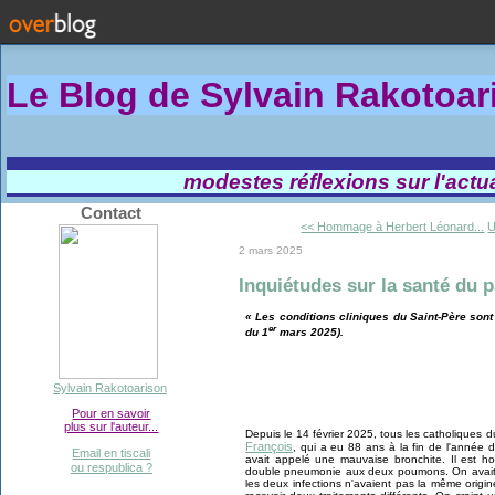
Le Blog de Sylvain Rakotoa
modestes réflexions sur l'actual
Contact
<< Hommage à Herbert Léonard...
U
2 mars 2025
Inquiétudes sur la santé du 
« Les conditions cliniques du Saint-Père son
er
du 1
mars 2025).
Sylvain Rakotoarison
Pour en savoir
plus sur l'auteur...
Depuis le 14 février 2025, tous les catholiques d
François
, qui a eu 88 ans à la fin de l'année 
Email en tiscali
avait appelé une mauvaise bronchite. Il est ho
ou respublica ?
double pneumonie aux deux poumons. On avait 
les deux infections n'avaient pas la même origin