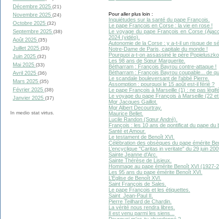
Décembre 2025
(21)
Pour aller plus loin :
Novembre 2025
(24)
Inquiétudes sur la santé du pape François.
Octobre 2025
(32)
Le pape François en Corse : la vie en rose !
Le voyage du pape François en Corse (Ajacc
Septembre 2025
(38)
2024 (vidéo).
Août 2025
(35)
Autonomie de la Corse : y a-t-il un risque de 
Juillet 2025
(33)
Notre-Dame de Paris, capitale du monde !
Pourquoi a-t-on assassiné le père Popieluszko
Juin 2025
(32)
Les 98 ans de Sœur Marguerite.
Mai 2025
(33)
Bétharram : François Bayrou contre-attaque !
Bétharram : François Bayrou coupable... de quo
Avril 2025
(36)
Le scandale bouleversant de l'abbé Pierre.
Mars 2025
(35)
Assomption : pourquoi le 15 août est-il férié ?
Février 2025
Le pape François à Marseille (1) : ne pas légifé
(38)
Le voyage du pape François à Marseille (22 e
Janvier 2025
(37)
Mgr Jacques Gaillot.
Mgr Albert Decourtray.
In medio stat virtus.
Maurice Bellet.
Lucile Randon (Sœur André).
François : les 10 ans de pontificat du pape du
Santé et Amour.
Le testament de Benoît XVI.
Célébration des obsèques du pape émérite Beno
L’encyclique "Caritas in veritate" du 29 juin 200
Sainte Jeanne d'Arc.
Sainte Thérèse de Lisieux.
Hommage au pape émérite Benoît XVI (1927-2
Les 95 ans du pape émérite Benoît XVI.
L’Église de Benoît XVI.
Saint François de Sales.
Le pape François et les étiquettes.
Saint Jean-Paul II.
Pierre Teilhard de Chardin.
La vérité nous rendra libres.
Il est venu parmi les siens...
Pourquoi m’as-tu abandonné ?