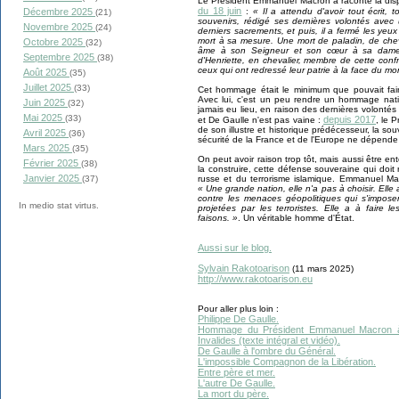
Le Président Emmanuel Macron a raconté la dispa
du 18 juin
:
« Il a attendu d'avoir tout écrit, 
Décembre 2025
(21)
souvenirs, rédigé ses dernières volontés avec
Novembre 2025
(24)
derniers sacrements, et puis, il a fermé les yeux
mort à sa mesure. Une mort de paladin, de chev
Octobre 2025
(32)
âme à son Seigneur et son cœur à sa dame. 
Septembre 2025
(38)
d'Henriette, en chevalier, membre de cette confr
ceux qui ont redressé leur patrie à la face du m
Août 2025
(35)
Juillet 2025
(33)
Cet hommage était le minimum que pouvait faire
Avec lui, c'est un peu rendre un hommage nati
Juin 2025
(32)
jamais eu lieu, en raison des dernières volonté
Mai 2025
(33)
depuis 2017
et De Gaulle n'est pas vaine :
, le 
de son illustre et historique prédécesseur, la 
Avril 2025
(36)
sécurité de la France et de l'Europe ne dépende
Mars 2025
(35)
On peut avoir raison trop tôt, mais aussi être en
Février 2025
(38)
la construire, cette défense souveraine qui doi
Janvier 2025
russe et du terrorisme islamique. Emmanuel Ma
(37)
« Une grande nation, elle n'a pas à choisir. Elle 
contre les menaces géopolitiques qui s'impos
In medio stat virtus.
projetées par les terroristes. Elle a à fair
faisons. »
. Un véritable homme d'État.
Aussi sur le blog.
Sylvain Rakotoarison
(11 mars 2025)
http://www.rakotoarison.eu
Pour aller plus loin :
Philippe De Gaulle.
Hommage du Président Emmanuel Macron à 
Invalides (texte intégral et vidéo).
De Gaulle à l'ombre du Général.
L'impossible Compagnon de la Libération.
Entre père et mer.
L'autre De Gaulle.
La mort du père.