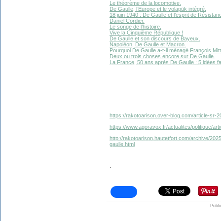
Le théorème de la locomotive.
De Gaulle, l’Europe et le volapük intégré.
18 juin 1940 : De Gaulle et l’esprit de Résistan
Daniel Cordier.
Le songe de l’histoire.
Vive la Cinquième République !
De Gaulle et son discours de Bayeux.
Napoléon, De Gaulle et Macron.
Pourquoi De Gaulle a-t-il ménagé François Mit
Deux ou trois choses encore sur De Gaulle.
La France, 50 ans après De Gaulle : 5 idées f
https://rakotoarison.over-blog.com/article-sr-
https://www.agoravox.fr/actualites/politique/art
http://rakotoarison.hautetfort.com/archive/202
gaulle.html
.
Publi