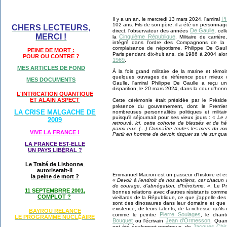
Ph
Il y a un an, le mercredi 13 mars 2024, l'amiral
102 ans. Fils de son père, il a été un personnag
CHERS LECTEURS,
De Gaulle
direct, l'observateur des années
, cel
MERCI !
Cinquième République
la
. Militaire de carriè
intégré dans l'ordre des Compagnons de la L
complaisance de népotisme, Philippe De Gaul
PEINE DE MORT :
Paris pendant dix-huit ans, de 1986 à 2004 al
POUR OU CONTRE ?
1969
.
MES ARTICLES DE FOND
À
la fois grand militaire de la marine et témoin
quelques ouvrages de référence pour mieux 
MES DOCUMENTS
Gaulle, l'amiral Philippe De Gaulle a reçu 
disparition, le 20 mars 2024, dans la cour d'honn
L'INTRICATION QUANTIQUE
ET ALAIN ASPECT
Cette cérémonie était présidée par le Prési
présence du gouvernement, dont le Premier
LA CRISE MALGACHE DE
nombreuses personnalités politiques et milit
puisqu'il séjournait pour ses vieux jours :
« Le m
2009
retrouvé, ici, cette cohorte de blessés et de h
parmi eux. (…) Connaître toutes les mers du mon
VIVE LA FRANCE !
Partir en homme de devoir, risquer sa vie sur qua
LA FRANCE EST-ELLE
UN PAYS LIB
É
RAL ?
Le Traité de Lisbonne
autoriserait-il
Emmanuel Macron est un passeur d'histoire et est 
la peine de mort ?
« Devoir à l'endroit de nos anciens, car chacun 
de courage, d'abnégation, d'héroïsme. »
. Le P
11 SEPTEMBRRE 2001,
bonnes relations avec d'autres résistants comm
COMPLOT ?
vieillards de la République, ce que j'appelle de
sont des dinosaures dans leur domaine et que 
existence, de leurs talents, de la richesse qu'i
BAYROU RELANCE
Pierre Soulages
comme le peintre
, le chan
LE PROGRAMME NU
CL
AIRE
É
Bouquet
Jean d'Ormesson
ou l'écrivain
. Quan
Jacques Chir
ont été également nombreux, de