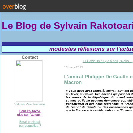
Le Blog de Sylvain Rakotoa
modestes réflexions sur l'actual
Contact
<< Covid-19 : il y a 5 ans, "Nous...
13 mars 2025
L'amiral Philippe De Gaulle
Macron
« Vous nous avez rappelé, Amiral, qu'il est des
ni l'hiver, ni l'usure. Ces chênes qui passent d
les armes de la République. Et quand auto
savons qu'ils ne peuvent rien contre ces chên
transmettent et que nous reprenons, la Franc
Sylvain Rakotoarison
de l'esprit de défaite ou des consciences qui
que la France soit celui-là, debout. » (Emman
Pour en savoir
plus sur l'auteur...
Email en tiscali
ou respublica ?