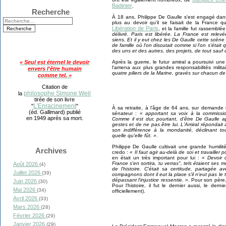
Badinter
.
Recherche
À 18 ans, Philippe De Gaulle s'est engagé dans
plus au devoir qu'il se faisait de la France q
Libération de Paris
, et la famille fut rassemblé
délivré. Paris est libérée. La France est relev
siens. Et il y eut chez les De Gaulle cette scène 
de famille où l'on discutait comme si l'on s'était 
des uns et des autres, des projets, de tout sauf d
Après la guerre, le futur amiral a poursuivi une 
« Seul est éternel le devoir
l'amena aux plus grandes responsabilités milita
envers l'être humain
quatre piliers de la Marine, gravés sur chacun de 
comme tel. »
Citation de
philosophe Simone Weil
la
tirée de son livre
L'Enracinement
"
"
À
sa retraite, à l'âge de 64 ans, sur demande 
(éd. Gallimard) publié
sénateur :
« apportant sa voix à la commissi
en 1949 après sa mort.
Comme il est dur, pourtant, d'être De Gaulle apr
gestes et de ne pas être lui. L'Amiral répondai
son indifférence à la mondanité, déclinant to
quelle qu'elle fût. »
.
Philippe De Gaulle cultivait une grande humilité
Archives
credo :
« Il faut agir au-delà de soi et travailler
en était un très important pour lui :
« Devoir 
France s'en sortira, tu verras", tels étaient ses m
Août 2026
(4)
de l'histoire. C'était sa certitude, partagé
Juillet 2026
(39)
compagnons dont il eut la place s'il n'eut pas le t
dépassant l'injustice ressentie. »
. Pour son père,
Juin 2026
(30)
Pour l'histoire, il fut le dernier aussi, le der
Mai 2026
(34)
officiellement).
Avril 2026
(33)
Mars 2026
(28)
Février 2026
(29)
Janvier 2026
(29)