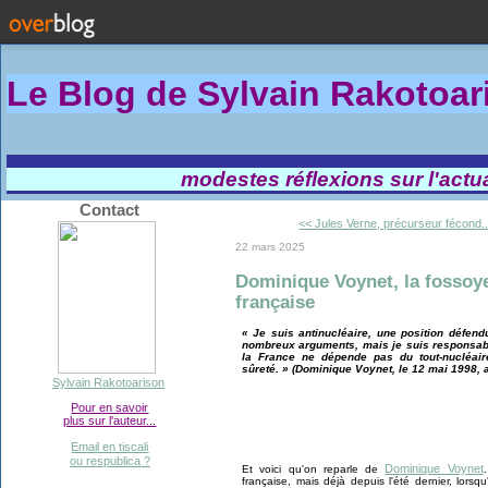
Le Blog de Sylvain Rakotoa
modestes réflexions sur l'actual
Contact
<< Jules Verne, précurseur fécond..
22 mars 2025
Dominique Voynet, la fossoye
française
« Je suis antinucléaire, une position défen
nombreux arguments, mais je suis responsable
la France ne dépende pas du tout-nucléair
sûreté. » (Dominique Voynet, le 12 mai 1998, a
Sylvain Rakotoarison
Pour en savoir
plus sur l'auteur...
Email en tiscali
ou respublica ?
Dominique Voynet
Et voici qu'on reparle de
française, mais déjà depuis l'été dernier, lorsq