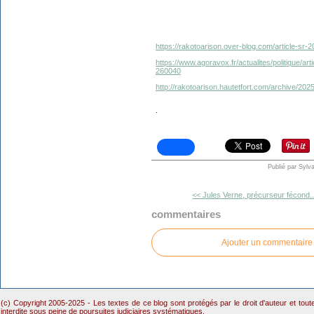
https://rakotoarison.over-blog.com/article-sr
https://www.agoravox.fr/actualites/politique/a
260040
http://rakotoarison.hautetfort.com/archive/202
.
Publié par Sylv
<< Jules Verne, précurseur fécond..
commentaires
Ajouter un commentaire
(c) Copyright 2005-2025 - Les textes de ce blog sont protégés par le droit d'auteur et tou
interdite sous peine de poursuites judiciaires systématiques.