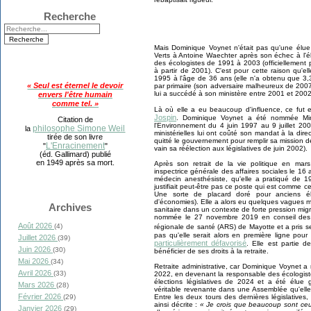
Recherche
Mais Dominique Voynet n'était pas qu'une élue c
Verts à Antoine Waechter après son échec à l'éle
des écologistes de 1991 à 2003 (officiellement p
à partir de 2001). C'est pour cette raison qu'ell
1995 à l'âge de 36 ans (elle n'a obtenu que 3,
« Seul est éternel le devoir
par primaire (son adversaire malheureux de 2007 
lui a succédé à son ministère entre 2001 et 2002
envers l'être humain
comme tel. »
Là où elle a eu beaucoup d'influence, ce fut
Jospin
. Dominique Voynet a été nommée Mini
Citation de
l'Environnement du 4 juin 1997 au 9 juillet 2001
philosophe Simone Weil
la
ministérielles lui ont coûté son mandat à la dir
tirée de son livre
quitté le gouvernement pour remplir sa mission d
L'Enracinement
"
"
vain sa réélection aux législatives de juin 2002).
(éd. Gallimard) publié
en 1949 après sa mort.
Après son retrait de la vie politique en m
inspectrice générale des affaires sociales le 16 av
médecin anesthésiste, qu'elle a pratiqué de 1
justifiait peut-être pas ce poste qui est comme c
Une sorte de placard doré pour anciens élu
d'économies). Elle a alors eu quelques vagues 
Archives
sanitaire dans un contexte de forte pression mig
nommée le 27 novembre 2019 en conseil des m
Août 2026
(4)
régionale de santé (ARS) de Mayotte et a pris se
pas qu'elle serait alors en première ligne pour
Juillet 2026
(39)
particulièrement défavorisé
. Elle est partie
Juin 2026
(30)
bénéficier de ses droits à la retraite.
Mai 2026
(34)
Retraite administrative, car Dominique Voynet a r
Avril 2026
(33)
2022, en devenant la responsable des écologist
élections législatives de 2024 et a été élue 
Mars 2026
(28)
véritable revenante dans une Assemblée qu'elle 
Février 2026
(29)
Entre les deux tours des dernières législatives, 
ainsi décrite :
« Je crois que beaucoup sont ceu
Janvier 2026
(29)