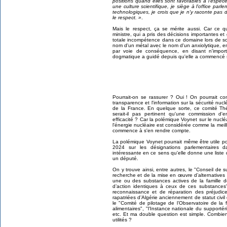
positions quand elles sont favorables à l'espèc
une culture scientifique, je siège à l'office parl
technologiques, je crois que je n'y raconte pas
le respect. »
.
Mais le respect, ça se mérite aussi. Car ce q
ministre, qui a pris des décisions importantes et
totale incompétence dans ce domaine lors de so
nom d'un métal avec le nom d'un anxiolytique, en
par voie de conséquence, en disant n'import
dogmatique a guidé depuis qu'elle a commencé 
Pourrait-on se rassurer ? Oui ! On pourrait co
transparence et l'information sur la sécurité nuc
de la France. En quelque sorte, ce comité Th
serait-il pas pertinent qu'une commission d
efficacité ? Car la polémique Voynet sur le nuclé
l'énergie nucléaire est considérée comme la me
commence à s'en rendre compte.
La polémique Voynet pourrait même être utile p
2024 sur les désignations parlementaires d
intéressante en ce sens qu'elle donne une list
un député.
On y trouve ainsi, entre autres, le "Conseil de s
recherche et de la mise en œuvre d’alternative
une ou des substances actives de la famille 
d’action identiques à ceux de ces substances
reconnaissance et de réparation des préjudice
rapatriées d’Algérie anciennement de statut civil 
le "Comité de pilotage de l’Observatoire de la
alimentaires", "l'Instance nationale du supporté
etc. Et ma double question est simple. Combie
utilités ?