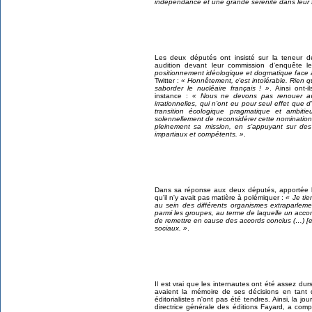
indépendance et une grande sérénité dans leur
Les deux députés ont insisté sur la teneur 
audition devant leur commission d'enquête l
positionnement idéologique et dogmatique face à
Twitter :
« Honnêtement, c'est intolérable. Rien qu
saborder le nucléaire français ! »
. Ainsi ont-i
instance :
« Nous ne devons pas renouer ave
irrationnelles, qui n’ont eu pour seul effet que d’a
transition écologique pragmatique et ambit
solennellement de reconsidérer cette nomination
pleinement sa mission, en s’appuyant sur des 
impartiaux et compétents. »
.
Dans sa réponse aux deux députés, apportée l
qu'il n'y avait pas matière à polémiquer :
« Je tie
au sein des différents organismes extraparlemen
parmi les groupes, au terme de laquelle un accord
de remettre en cause des accords conclus (…) [e
sociaux. »
.
Il est vrai que les internautes ont été assez d
avaient la mémoire de ses décisions en tant 
éditorialistes n'ont pas été tendres. Ainsi, la j
directrice générale des éditions Fayard, a co