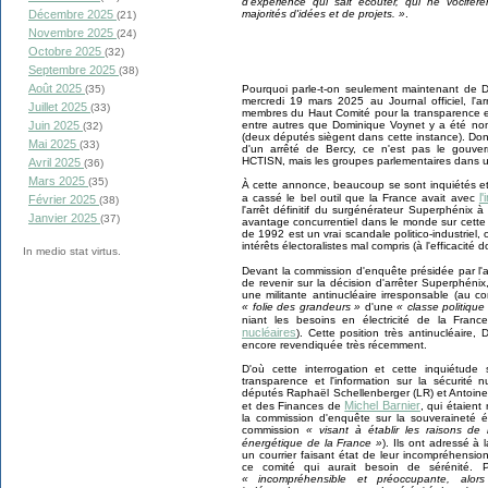
d'expérience qui sait écouter, qui ne vocifér
Décembre 2025
majorités d'idées et de projets. »
.
(21)
Novembre 2025
(24)
Octobre 2025
(32)
Septembre 2025
(38)
Août 2025
(35)
Pourquoi parle-t-on seulement maintenant de 
mercredi 19 mars 2025 au Journal officiel, l'
Juillet 2025
(33)
membres du Haut Comité pour la transparence et l
Juin 2025
entre autres que Dominique Voynet y a été n
(32)
(deux députés siègent dans cette instance). Donc
Mai 2025
(33)
d'un arrêté de Bercy, ce n'est pas le gou
HCTISN, mais les groupes parlementaires dans un
Avril 2025
(36)
Mars 2025
(35)
À cette annonce, beaucoup se sont inquiétés et d
l
a cassé le bel outil que la France avait avec
Février 2025
(38)
l'arrêt définitif du surgénérateur Superphénix à
Janvier 2025
(37)
avantage concurrentiel dans le monde sur cette 
de 1992 est un vrai scandale politico-industriel, o
intérêts électoralistes mal compris (à l'efficacité 
In medio stat virtus.
Devant la commission d'enquête présidée par l'
de revenir sur la décision d'arrêter Superphénix
une militante antinucléaire irresponsable (au co
« folie des grandeurs »
d'une
« classe politique
niant les besoins en électricité de la Fran
nucléaires
). Cette position très antinucléaire,
encore revendiquée très récemment.
D'où cette interrogation et cette inquiétud
transparence et l'information sur la sécurité
députés Raphaël Schellenberger (LR) et Antoine
Michel Barnier
et des Finances de
, qui étaient
la commission d'enquête sur la souveraineté é
commission
« visant à établir les raisons de
énergétique de la France »
). Ils ont adressé à
un courrier faisant état de leur incompréhension
ce comité qui aurait besoin de sérénité. P
« incompréhensible et préoccupante, alors