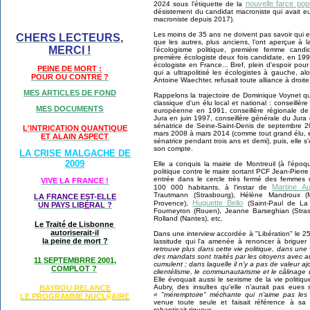
nouvelle farce popu
2024 sous l'étiquette de la
désistement du candidat macroniste qui avait eu 
macroniste depuis 2017).
Les moins de 35 ans ne doivent pas savoir qui e
CHERS LECTEURS,
que les autres, plus anciens, l'ont aperçue à 
MERCI !
l'écologisme politique, première femme candida
première écologiste deux fois candidate, en 199
écologiste en France... Bref, plein d'espoir pour
PEINE DE MORT :
qui a ultrapolitisé les écologistes à gauche, a
POUR OU CONTRE ?
Antoine Waechter, refusait toute alliance à droit
MES ARTICLES DE FOND
Rappelons la trajectoire de Dominique Voynet qui
classique d'un élu local et national : conseill
MES DOCUMENTS
européenne en 1991, conseillère régionale 
Jura en juin 1997, conseillère générale du Jur
sénatrice de Seine-Saint-Denis de septembre 
L'INTRICATION QUANTIQUE
mars 2008 à mars 2014 (comme tout grand élu, 
ET ALAIN ASPECT
sénatrice pendant trois ans et demi), puis, elle s'é
son compte.
LA CRISE MALGACHE DE
2009
Elle a conquis la mairie de Montreuil (à l'époq
politique contre le maire sortant PCF Jean-Pierre
entrée dans le cercle très fermé des femmes m
VIVE LA FRANCE !
Martine A
100 000 habitants, à l'instar de
Trautmann (Strasbourg), Hélène Mandroux (Mon
LA FRANCE EST-ELLE
Huguette Bello
Provence),
(Saint-Paul de La 
UN PAYS LIB
É
RAL ?
Fourneyron (Rouen), Jeanne Barseghian (Strasb
Rolland (Nantes), etc.
Le Traité de Lisbonne
autoriserait-il
Dans une interview accordée à "Libération" le 
la peine de mort ?
lassitude qui l'a amenée à renoncer à brigue
retrouve plus dans cette vie politique, dans une 
des mandats sont traités par les citoyens avec 
11 SEPTEMBRRE 2001,
cumulent ; dans laquelle il n’y a pas de valeur ajo
COMPLOT ?
clientélisme, le communautarisme et le câlinage d
Elle évoquait aussi le sexisme de la vie politiqu
Aubry, des insultes qu'elle n'aurait pas eues
BAYROU RELANCE
« "méremptoire" méchante qui n'aime pas les
LE PROGRAMME NU
CL
AIRE
É
venue toute seule et faisait référence à s
rebaptisait rigueur.