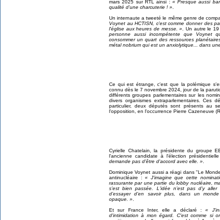
mars 2025 sur RTL ainsi :
« Presque aussi ba
qualité d'une charcuterie ! »
.
Un internaute a tweeté le même genre de compa
Voynet au HCTISN, c'est comme donner des pains
l'église aux heures de messe. »
. Un autre le 1
personne aussi incompétente que Voynet qui
consommer un quart des ressources planétaires 
métal nobrium qui est un anxiolytique... dans une
Ce qui est étrange, c'est que la polémique s'
connu dès le 7 novembre 2024, jour de la parution
différents groupes parlementaires sur les nom
divers organismes extraparlementaires. Ces 
particulier, deux députés sont présents au 
l'opposition, en l'occurrence Pierre Cazeneuve 
Cyrielle Chatelain, la présidente du groupe 
l'ancienne candidate à l'élection présidenti
demande pas d'être d'accord avec elle. »
.
Dominique Voynet aussi a réagi dans "Le Monde"
antinucléaire :
« J’imagine que cette nominati
rassurante par une partie du lobby nucléaire, 
s’est bien passée. L'idée n’est pas d’y all
d’essayer d’en savoir plus, dans un mond
opaque. »
.
Et sur France Inter, elle a déclaré :
« J'i
d'intimidation à mon égard. C'est comme si o