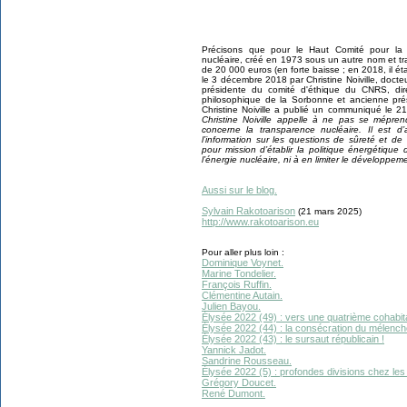
Précisons que pour le Haut Comité pour la tr
nucléaire
, créé en 1973 sous un autre nom et t
de 20 000 euros (en forte baisse ; en 2018, il ét
le 3 décembre 2018 par Christine Noiville, docte
présidente du comité d'éthique du CNRS, direc
philosophique de la Sorbonne et ancienne pré
Christine Noiville a publié un communiqué le 
Christine Noiville appelle à ne pas se mépre
concerne la transparence nucléaire. Il est d
l’information sur les questions de sûreté et d
pour mission d’établir la politique énergétiqu
l’énergie nucléaire, ni à en limiter le développem
Aussi sur le blog.
Sylvain Rakotoarison
(21 mars 2025)
http://www.rakotoarison.eu
Pour aller plus loin :
Dominique Voynet.
Marine Tondelier.
François Ruffin.
Clémentine Autain.
Julien Bayou.
Élysée 2022 (49) : vers une quatrième cohabit
Élysée 2022 (44) : la consécration du mélench
Élysée 2022 (43) : le sursaut républicain !
Yannick Jadot.
Sandrine Rousseau.
Élysée 2022 (5) : profondes divisions chez les
Grégory Doucet.
René Dumont.