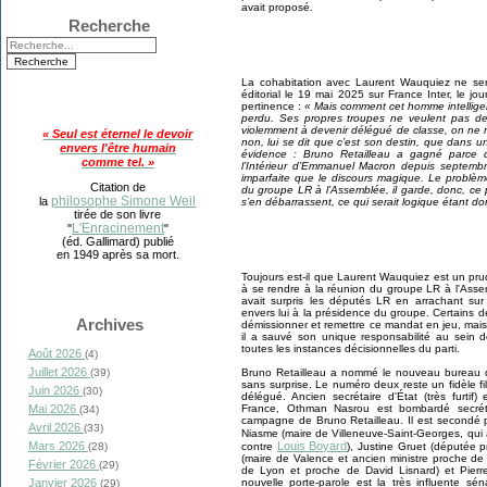
avait proposé.
Recherche
La cohabitation avec Laurent Wauquiez ne se
éditorial le 19 mai 2025 sur France Inter, le j
pertinence :
« Mais comment cet homme intelligen
perdu. Ses propres troupes ne veulent pas de
violemment à devenir délégué de classe, on ne rê
« Seul est éternel le devoir
non, lui se dit que c’est son destin, que dans u
envers l'être humain
évidence : Bruno Retailleau a gagné parce qu’
comme tel. »
l’Intérieur d’Emmanuel Macron depuis septembre
imparfaite que le discours magique. Le problèm
Citation de
du groupe LR à l’Assemblée, il garde, donc, ce
philosophe Simone Weil
la
s’en débarrassent, ce qui serait logique étant d
tirée de son livre
L'Enracinement
"
"
(éd. Gallimard) publié
en 1949 après sa mort.
Toujours est-il que Laurent Wauquiez est un prud
à se rendre à la réunion du groupe LR à l'Asse
avait surpris les députés LR en arrachant su
envers lui à la présidence du groupe. Certains d
Archives
démissionner et remettre ce mandat en jeu, mais 
il a sauvé son unique responsabilité au sein de
toutes les instances décisionnelles du parti.
Août 2026
(4)
Juillet 2026
Bruno Retailleau a nommé le nouveau bureau d
(39)
sans surprise. Le numéro deux reste un fidèle fil
Juin 2026
(30)
délégué. Ancien secrétaire d'État (très furtif) 
France, Othman Nasrou est bombardé secrétai
Mai 2026
(34)
campagne de Bruno Retailleau. Il est secondé pa
Avril 2026
(33)
Niasme (maire de Villeneuve-Saint-Georges, qui
Louis Boyard
Mars 2026
contre
), Justine Gruet (députée 
(28)
(maire de Valence et ancien ministre proche de
Février 2026
(29)
de Lyon et proche de David Lisnard) et Pierr
nouvelle porte-parole est la très influente s
Janvier 2026
(29)