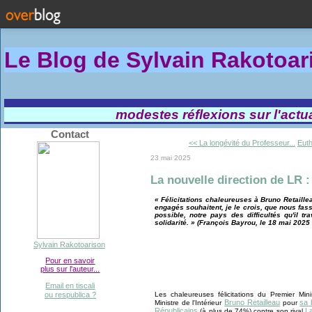
Le Blog de Sylvain Rakotoa
modestes réflexions sur l'actual
Contact
<< La longévité du Professeur...
Euth
23 mai 2025
La nouvelle direction de LR :
« Félicitations chaleureuses à Bruno Retaille
engagés souhaitent, je le crois, que nous fa
possible, notre pays des difficultés qu'il tr
solidarité. » (François Bayrou, le 18 mai 2025 
Sylvain Rakotoarison
Pour en savoir
plus sur l'auteur...
Email en tiscali
Les chaleureuses félicitations du Premier Min
ou respublica ?
Bruno Retailleau
sa 
Ministre de l'Intérieur
pour
Républicains
L
(à plus de 74%) contre son rival