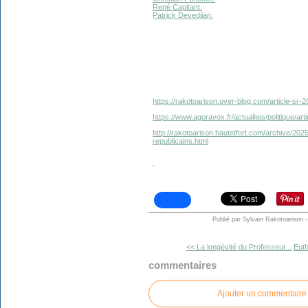
René Capitant.
Patrick Devedjian.
https://rakotoarison.over-blog.com/article-sr-
https://www.agoravox.fr/actualites/politique/art
http://rakotoarison.hautetfort.com/archive/202
republicains.html
.
Publié par Sylvain Rakotoarison
-
<< La longévité du Professeur...
Euth
commentaires
Ajouter un commentaire