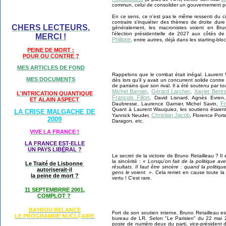
commun, celui de consolider un gouvernement prêt 
En ce sens, ce n'est pas le même ressenti du c
contraire s'inquiéter des thèmes de droite dure 
CHERS LECTEURS,
généralement, les macronistes voient en Bru
l'élection présidentielle de 2027 aux côtés d
MERCI !
Philippe
, entre autres, déjà dans les starting-blo
PEINE DE MORT :
POUR OU CONTRE ?
MES ARTICLES DE FOND
Rappelons que le combat était inégal. Laurent 
MES DOCUMENTS
dès lors qu'il y avait un concurrent solide contr
de parrains que son rival. Il a été soutenu par t
Michel Barnier
Gérard Larcher
Xavier Bertr
,
,
L'INTRICATION QUANTIQUE
François Fillon
, David Lisnard, Agnès Evren, 
ET ALAIN ASPECT
Fr
Daubresse, Laurence Garnier, Michel Savin,
Quant à Laurent Wauquiez, les soutiens étaient
LA CRISE MALGACHE DE
Christian Jacob
Yannick Neuder,
, Florence Porte
2009
Daragon, etc.
VIVE LA FRANCE !
LA FRANCE EST-ELLE
UN PAYS LIB
É
RAL ?
Le secret de la victoire de Bruno Retailleau ? I
la sincérité :
« Lorsqu'on fait de la politique av
Le Traité de Lisbonne
résultats. Il faut être sincère : quand la politique
autoriserait-il
gens le voient. »
. Cela remet en cause toute la 
la peine de mort ?
vertu ! C'est rare.
11 SEPTEMBRRE 2001,
COMPLOT ?
BAYROU RELANCE
Fort de son soutien interne, Bruno Retailleau e
LE PROGRAMME NU
CL
AIRE
É
bureau de LR. Selon "Le Parisien" du 22 mai 2
poste de numéro deux du parti, vice-président d