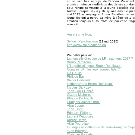
un soutien très appuyé de l'ancien Présiden
promis un silence médiatique depuis ses condamna
pour rendre hommage à la jeune policière qui s
Aurélie Fouquet, il y a juste quinze ans. Le pr
mai 2025 accompagner Bruno Retailleau et surtou
jeune fils qui a perdu sa mère à l'âge de 1 a
émotion toujours aussi marquée par cette tragé
vous dit.
Aussi sur le blog.
Sylvain Rakotoarison
(22 mai 2025)
http://www.rakotoarison.eu
Pour aller plus loin :
La nouvelle direction de LR : cap vers 2027 ?
Bruno Retailleau.
LR : plébiscite pour Bruno Retailleau !
Congrès LR : les jeux sont-ils faits ?
De Gaulle.
Philippe Bas.
Xavier Bertrand.
L'offensive de Bruno Retailleau.
Nicolas Sarkozy.
Jean-Louis Debré.
Claude Malhuret.
Philippe De Gaulle.
François-Xavier Ortoli.
Alain Juppé.
Jean Tiberi.
Édouard Philippe.
Laurent Wauquiez.
Aurore Bergé.
Alain Peyrefitte.
La sagesse inattendue de Jean-François Copé
Yvon Bourges.
Christian Poncelet.