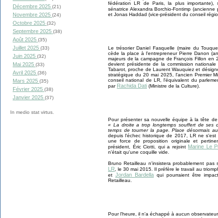
fédération LR de Paris, la plus importante),
Décembre 2025
(21)
sénatrice Alexandra Borchio-Fontimp (ancienne
et Jonas Haddad (vice-président du conseil régi
Novembre 2025
(24)
Octobre 2025
(32)
Septembre 2025
(38)
Août 2025
(35)
Juillet 2025
Le trésorier Daniel Fasquelle (maire du Touque
(33)
cède la place à l'entrepreneur Pierre Danon (
Juin 2025
(32)
majeurs de la campagne de François Fillon en 2
devient présidente de la commission nationale 
Mai 2025
(33)
Tabarot, proche de Laurent Wauquiez et désignée
Avril 2025
(36)
stratégique du 20 mai 2025, l'ancien Premier Mi
conseil national de LR, l'équivalent du parlem
Mars 2025
(35)
Rachida Dati
par
(Ministre de la Culture).
Février 2025
(38)
Janvier 2025
(37)
In medio stat virtus.
Pour présenter sa nouvelle équipe à la tête de
« La droite a trop longtemps souffert de ses di
temps de tourner la page. Place désormais au co
depuis l'échec historique de 2017, LR ne s'est
une force de proposition originale et pertin
Marine Le 
président, Éric Ciotti, qui a rejoint
n'était qu'une coquille vide.
Bruno Retailleau n'insistera probablement pas 
LR
, le 30 mai 2015. Il préfère le travail au tri
Jordan Bardella
et
qui pourraient être impac
Retailleau.
Pour l'heure, il n'a échappé à aucun observateur