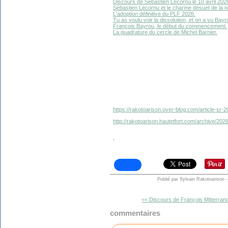
Discours de Sébastien Lecornu le 10 avril 2026 
Sébastien Lecornu et le charme désuet de la n
L'adoption définitive du PLF 2026.
Tu as voulu voir la dissolution, et on a vu Bayr
François Bayrou, le début du commencement.
La quadrature du cercle de Michel Barnier.
https://rakotoarison.over-blog.com/article-sr
http://rakotoarison.hautetfort.com/archive/20
.
Publié par Sylvain Rakotoarison
-
<< Discours de François Mitterrand
commentaires