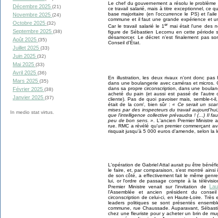
Le chef du gouvernement a résolu le problème 
Décembre 2025
(21)
ce travail salarié, mais à titre exceptionnel, ce q
base majoritaire (en l'occurrence le PS) et l'ail
Novembre 2025
(24)
commune et il faut une grande expérience et une
Octobre 2025
(32)
er
Car le travail salarié le 1
mai était l'une des 
Septembre 2025
(38)
figure de Sébastien Lecornu en cette période sa
désamorcer. Le décret n'est finalement pas sort
Août 2025
(35)
Conseil d'État.
Juillet 2025
(33)
Juin 2025
(32)
Mai 2025
(33)
Avril 2025
(36)
En illustration, les deux rivaux n'ont donc pas
Mars 2025
(35)
dans une boulangerie avec caméras et micros. Gab
dans sa propre circonscription, dans une boulan
Février 2025
(38)
acheté du pain (et aussi est passé de l'autre 
Janvier 2025
(37)
cliente). Pas de quoi pavoiser mais, semble-t-
était de la com', bien sûr :
« Ce serait un scand
mises par des inspecteurs du travail aujourd'hui
In medio stat virtus.
que l'intelligence collective prévaudra ! (…) Il fa
peu de bon sens. »
. L'ancien Premier Ministre
rue. RMC a révélé qu'un premier commerçant avai
risquait jusqu'à 5 000 euros d'amende, selon la lo
L'opération de Gabriel Attal aurait pu être bénéf
le faire, et, par comparaison, s'est montré ainsi
de son côté, a effectivement fait le même genre
lui, or l'ordre de passage compte à la télévisi
Lau
Premier Ministre venait sur l'invitation de
l'Assemblée et ancien président du conseil
circonscription de celui-ci, en Haute-Loire. Trè
leaders politiques se sont présentés ensemble
commune, rue Chaussade. Auparavant, Sébastie
chez une fleuriste pour y acheter un brin de mu