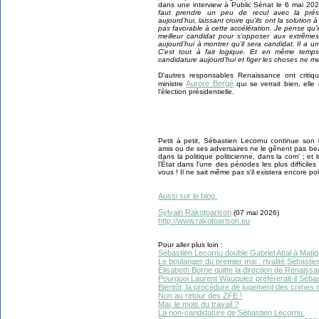
dans une interview à Public Sénat le 6 mai 2026,
faut prendre un peu de recul avec la présen
aujourd’hui, laissant croire qu’ils ont la solution 
pas favorable à cette accélération. Je pense qu’i
meilleur candidat pour s’opposer aux extrêmes
aujourd’hui à montrer qu’il sera candidat. Il a un
C’est tout à fait logique. Et en même temps,
candidature aujourd’hui et figer les choses ne me
D'autres responsables Renaissance ont critiqué
Aurore Bergé
ministre
qui se verrait bien, elle
l'élection présidentielle.
Petit à petit, Sébastien Lecornu continue so
amis ou de ses adversaires ne le gênent pas bea
dans la politique politicienne, dans la com' ; et lu
l'État dans l'une des périodes les plus diffici
vous ! Il ne sait même pas s'il existera encore p
Aussi sur le blog.
Sylvain Rakotoarison
(
07 mai
2026)
http://www.rakotoarison.eu
Pour aller plus loin :
Sébastien Lecornu double Gabriel Attal à Matig
Le boulanger du premier mai : rivalité Sébastie
Élisabeth Borne quitte la direction de Renaissa
Pourquoi Laurent Wauquiez préférerait-il Séba
Bientôt, la procédure de jugement des crimes
Non au retour des ZFE !
Mai, le mois du travail ?
La non-candidature de Sébastien Lecornu.