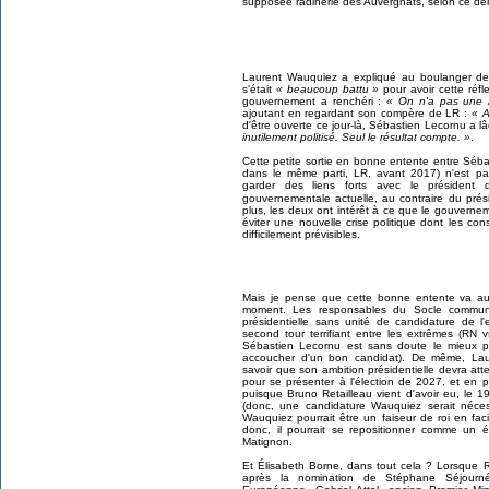
supposée radinerie des Auvergnats, selon ce der
Laurent Wauquiez a expliqué au boulanger d
s'était
« beaucoup battu »
pour avoir cette réfle
gouvernement a renchéri :
« On n'a pas une A
ajoutant en regardant son compère de LR :
« A
d'être ouverte ce jour-là, Sébastien Lecornu a l
inutilement politisé. Seul le résultat compte. »
.
Cette petite sortie en bonne entente entre Séba
dans le même parti, LR, avant 2017) n'est pa
garder des liens forts avec le président 
gouvernementale actuelle, au contraire du pré
plus, les deux ont intérêt à ce que le gouverne
éviter une nouvelle crise politique dont les con
difficilement prévisibles.
Mais je pense que cette bonne entente va au-
moment. Les responsables du Socle commun s
présidentielle sans unité de candidature de 
second tour terrifiant entre les extrêmes (RN 
Sébastien Lecornu est sans doute le mieux pl
accoucher d'un bon candidat). De même, Lau
savoir que son ambition présidentielle devra att
pour se présenter à l'élection de 2027, et en p
puisque Bruno Retailleau vient d'avoir eu, le 1
(donc, une candidature Wauquiez serait néces
Wauquiez pourrait être un faiseur de roi en fac
donc, il pourrait se repositionner comme un
Matignon.
Et
Élisabeth
Borne, dans tout cela ? Lorsque 
après la nomination de Stéphane Séjourn