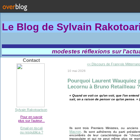
Le Blog de Sylvain Rakotoa
modestes réflexions sur l'actual
Contact
<< Discours de François Mitterrand
10 mai 2026
Pourquoi Laurent Wauquiez pr
Lecornu à Bruno Retailleau ?
« Quand on voit ce qu'on voit, que l'on entend
sait, on a raison de penser ce qu'on pense. » (
Sylvain Rakotoarison
Pour en savoir
plus sur l'auteur...
Ils sont trois Premiers Ministres, ou ancien
Email en tiscali
Macron
. Ils sont adhérents du parti préside
ou respublica ?
encombrés de leur caractéristique de "chouc
impopulaire et qui ne peut même plus se repré