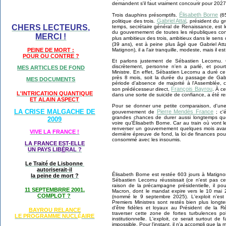
demandent s'il faut vraiment concourir pour 2027
Élisabeth Borne
Trois dauphins présomptifs.
(65
Gabriel Attal
politique des trois.
, président du 
CHERS LECTEURS,
temps, secrétaire général de Renaissance, est l
du gouvernement de toutes les républiques co
MERCI !
plus ambitieux des trois, ambitieux dans le sens 
(39 ans), est à peine plus âgé que Gabriel At
Matignon), il a l'air tranquille, modeste, mais il 
PEINE DE MORT :
POUR OU CONTRE ?
Et parlons justement de Sébastien Lecornu. 
discrètement, personne n'en a parlé, et pourt
MES ARTICLES DE FOND
Ministre. En effet, Sébastien Lecornu a duré c
près 8 mois, soit la durée du passage de Gabrie
MES DOCUMENTS
période d'absence de majorité à l'Assemblée, ce
François Bayrou
son prédécesseur direct,
. À c
L'INTRICATION QUANTIQUE
dans une sorte de suicide de confiance, a été re
ET ALAIN ASPECT
Pour se donner une petite comparaison, d'une 
LA CRISE MALGACHE DE
Pierre Mendès France
gouvernement de
; c'
grandes chances de durer aussi longtemps que 
2009
voire qu'Élisabeth Borne. Car au train où vont l
renverser un gouvernement quelques mois avant 
VIVE LA FRANCE !
dernière épreuve de fond, la loi de finances pou
consommé avec les insoumis.
LA FRANCE EST-ELLE
UN PAYS LIB
É
RAL ?
Le Traité de Lisbonne
autoriserait-il
Élisabeth
Borne est restée 603 jours à Matignon
la peine de mort ?
Sébastien Lecornu réussissait (ce n'est pas ce
raison de la précampagne présidentielle, il p
11 SEPTEMBRRE 2001,
Macron, dont le mandat expire vers le 10 mai 
COMPLOT ?
(nommé le 9 septembre 2025). L'exploit n'es
Premiers Ministres sont restés bien plus longt
d'être fidèles et loyaux au Président de la 
BAYROU RELANCE
traverser cette zone de fortes turbulences po
LE PROGRAMME NU
CL
AIRE
É
institutionnelle. L'exploit, ce serait surtout 
impossible. Pour l'instant, il n'a accompli que la mo