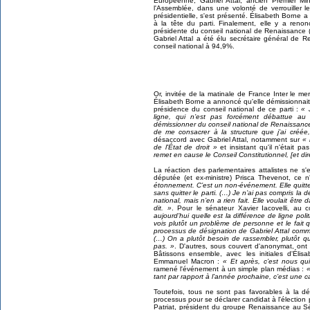
Européenne, Gabriel Attal, ancien Premier Mi
l'Assemblée, dans une volonté de verrouiller le 
présidentielle, s'est présenté. Élisabeth Borne a
à la tête du parti. Finalement, elle y a ren
présidente du conseil national de Renaissance (
Gabriel Attal a été élu secrétaire général d
conseil national à 94,9%.
Or, invitée de la matinale de France Inter le me
Élisabeth
Borne a annoncé qu'elle démissionnait 
présidence du conseil national de ce parti :
« 
ligne, qui n’est pas forcément débattue au
démissionner du conseil national de Renaissance
de me consacrer à la structure que j’ai créée
désaccord avec Gabriel Attal, notamment sur
« 
de l'État de droit »
et insistant qu'il n'était p
remet en cause le Conseil Constitutionnel, [et di
La réaction des parlementaires attalistes ne s'
députée (et ex-ministre) Prisca Thevenot, ce n
étonnement. C’est un non-événement. Elle quitte
sans quitter le parti. (…) Je n’ai pas compris la 
national, mais n’en a rien fait. Elle voulait être 
dit. »
. Pour le sénateur Xavier Iacovelli, au c
aujourd’hui quelle est la différence de ligne polit
vois plutôt un problème de personne et le fait q
processus de désignation de Gabriel Attal comme
(…) On a plutôt besoin de rassembler, plutôt que 
pas. »
. D'autres, sous couvert d'anonymat, ont 
Bâtissons ensemble, avec les initiales d'Él
Emmanuel Macron :
« Et après, c’est nous qu
ramené l'événement à un simple plan médias :
«
tant par rapport à l’année prochaine, c’est un
Toutefois, tous ne sont pas favorables à la dé
processus pour se déclarer candidat à l'élection pr
Patriat, président du groupe Renaissance au Sé