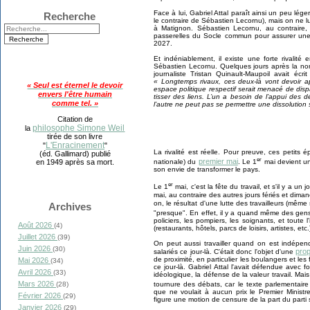
Face à lui, Gabriel Attal paraît ainsi un peu lé
Recherche
le contraire de Sébastien Lecornu), mais on ne lui
à Matignon. Sébastien Lecornu, au contraire, 
passerelles du Socle commun pour assurer une vi
2027.
Et indéniablement, il existe une forte rivalité
Sébastien Lecornu. Quelques jours après la no
journaliste Tristan Quinault-Maupoil avait é
« Longtemps rivaux, ces deux-là vont devoir a
« Seul est éternel le devoir
espace politique respectif serait menacé de dispari
envers l'être humain
tisser des liens. L’un a besoin de l’appui des
comme tel. »
l’autre ne peut pas se permettre une dissolution s
Citation de
philosophe Simone Weil
la
tirée de son livre
L'Enracinement
"
"
La rivalité est réelle. Pour preuve, ces petits ép
(éd. Gallimard) publié
er
premier mai
en 1949 après sa mort.
nationale) du
. Le 1
mai devient un
son envie de transformer le pays.
er
Le 1
mai, c'est la fête du travail, et s'il y a un 
mai, au contraire des autres jours fériés et dimanc
on, le résultat d'une lutte des travailleurs (même
Archives
"presque". En effet, il y a quand même des gens
policiers, les pompiers, les soignants, et toute l'
Août 2026
(4)
(restaurants, hôtels, parcs de loisirs, artistes, etc.
Juillet 2026
(39)
On peut aussi travailler quand on est indépen
Juin 2026
(30)
prop
salariés ce jour-là. C'était donc l'objet d'une
de proximité, en particulier les boulangers et les f
Mai 2026
(34)
ce jour-là. Gabriel Attal l'avait défendue avec
Avril 2026
(33)
idéologique, la défense de la valeur travail. Ma
Mars 2026
(28)
tournure des débats, car le texte parlementaire r
que ne voulait à aucun prix le Premier Ministr
Février 2026
(29)
figure une motion de censure de la part du parti s
Janvier 2026
(29)