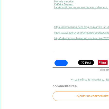
Mortelle méprise.
L’affaire Seznec.
La sécurité des personnes face aux dangers.
https://rakotoarison.over-blog.com/article-sr-
https://www.agoravox.fr/actualites/societe/art
http://rakotoarison.hautetfort.com/archive/2026
.
Publié pa
<< Le cinéma, le milliardaire...
No
commentaires
Ajouter un commentaire