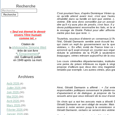
Recherche
C'est pourtant faux, d'après Dominique Vérien qu
ce qu’elle attend avant tout, c’est que l’aute
réhabilité dans sa famille en tant que victime
victime. Elle sera donc conseillée par un avoc
dire qu’il n’y aura plus de procès, c’est faux. I
devra publiquement reconnaître les faits, et la 
le courage de Gisèle Pelicot pour aller affron
« Seul est éternel le devoir
mettre plus bas que terre. »
.
envers l'être humain
comme tel. »
Toutefois, soucieux d'obtenir un consensus à l'
l'été, Gérald Darmanin semble avoir écouté le
Citation de
qui craint un repli du gouvernement sur la que
victimes. »
. En effet, invité de France Inter c
philosophe Simone Weil
la
annoncé qu'il avait envoyé un courrier aux organ
tirée de son livre
réduire le périmètre de la PCJR à seulement
L'Enracinement
"
"
braquages, crimes relevant aujourd’hui de la cour
(éd. Gallimard) publié
en 1949 après sa mort.
Les cours criminelles départementales, institué
une peine de prison inférieure ou égale à ving
propose d'ailleurs que deux des cinq magistra
retraités par exemple. Les autres crimes, plus gr
Archives
Août 2026
(4)
Ainsi, Gérald Darmanin a affirmé :
« J’ai ent
Juillet 2026
(39)
responsables politiques concernant le plaider-co
Juin 2026
(30)
d’apaisement et de dialogue, je propose de l’a
sexuels ainsi que ceux relevant de la cour d’assi
Mai 2026
(34)
Avril 2026
(33)
Un choix qui a ravi les avocats mais a désolé
Gérald Darmanin se sent obligé de reculer. Mai
Mars 2026
(28)
revenir à notre version jusqu’à la commission m
Février 2026
(29)
Gérald Darmanin, certains se servent des victimes
Janvier 2026
(29)