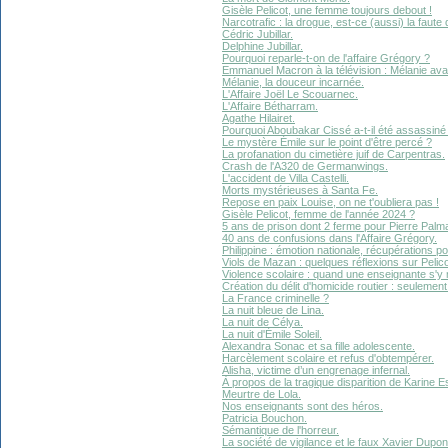
Gisèle Pelicot, une femme toujours debout !
Narcotrafic : la drogue, est-ce (aussi) la fau
Cédric Jubillar.
Delphine Jubillar.
Pourquoi reparle-t-on de l'affaire Grégory ?
Emmanuel Macron à la télévision : Mélanie av
Mélanie, la douceur incarnée.
L'Affaire Joël Le Scouarnec.
L'Affaire Bétharram.
Agathe Hilairet.
Pourquoi Aboubakar Cissé a-t-il été assassiné
Le mystère Émile sur le point d'être percé ?
La profanation du cimetière juif de Carpentras.
Crash de l'A320 de Germanwings.
L'accident de Villa Castelli.
Morts mystérieuses à Santa Fe.
Repose en paix Louise, on ne t'oubliera pas !
Gisèle Pelicot, femme de l'année 2024 ?
5 ans de prison dont 2 ferme pour Pierre Palm
40 ans de confusions dans l'Affaire Grégory.
Philippine : émotion nationale, récupérations po
Viols de Mazan : quelques réflexions sur Pelic
Violence scolaire : quand une enseignante s'y 
Création du délit d'homicide routier : seulemen
La France criminelle ?
La nuit bleue de Lina.
La nuit de Célya.
La nuit d'Émile Soleil.
Alexandra Sonac et sa fille adolescente.
Harcèlement scolaire et refus d'obtempérer.
Alisha, victime d’un engrenage infernal.
À propos de la tragique disparition de Karine Esq
Meurtre de Lola.
Nos enseignants sont des héros.
Patricia Bouchon.
Sémantique de l'horreur.
La société de vigilance et le faux Xavier Dupo