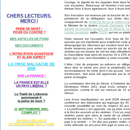
courage, la dignité de les regarder droit dans l
une exception. Beaucoup de femmes n'ont pas la
dresser face à leurs agresseurs, face à leurs tort
CHERS LECTEURS,
Son évocation est revenue par la bouche de la s
présidente de la délégation aux droits 
MERCI !
projet de loi sur la justice cr
corapporteure du
Gérald Darmanin
le Ministre de la Justice
. L'
adopté en première lecture par le Sénat le 14 
PEINE DE MORT :
crimes reconnus
PJCR
POUR OU CONTRE ?
, siglée
, qui est un plai
Cette mesure est l'occasion d'un bras de fer
MES ARTICLES DE FOND
avocats qui ont manifesté pour empêcher cette p
désengorger les tribunaux qui croulent sous les a
MES DOCUMENTS
durée moyenne pour arriver au procès est de si
victimes qui ont besoin de voir les faits officiell
L'INTRICATION QUANTIQUE
la chancellerie était alors de toucher 10 à 15% d
ET ALAIN ASPECT
juges (qui, eux, sont favorables à cette nouvelle
LA CRISE MALGACHE DE
L'idée, c'est de proposer au prévenu un allég
deux tiers et trente ans pour la perpétuité
2009
reconnaissance du crime dont il est accusé. Cett
d'instruction, doit avoir été approuvée par la v
VIVE LA FRANCE !
peine envisagée.
LA FRANCE EST-ELLE
La commission des lois du Sénat, à l'initiative 
UN PAYS LIB
É
RAL ?
Dominique Vérien (UC), avait exclu certains
procédure, comme le viol sur mineurs de 15 an
mineur.
Le Traité de Lisbonne
autoriserait-il
Lors d'une manifestation en avril 2026 devant
la peine de mort ?
conférence des bâtonniers qui regroupe les 45
nouvelle possibilité au nom du respect dû aux
« La profession y est opposée, car ça prive d’une
11 SEPTEMBRRE 2001,
à la fois les accusés et les victimes. C’est un pro
COMPLOT ?
victimes parce que dans le cadre de ce plaide
entendre les victimes. »
. En particulier, il a con
BAYROU RELANCE
juge à la victime :
« On dira aux parties civiles,
LE PROGRAMME NU
CL
AIRE
É
entre attendre six ans pour être jugé et avoir u