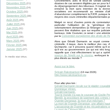
Concrètement, avec le recul de Gérald Darman
Décembre 2025
dizaines de cas seraient éligibles par an pour la P
(21)
du désengorgement des tribunaux. Il s'agirait do
Novembre 2025
(24)
entraîné la mort sans intention de la donn
socialistes ont recommandé au ministre d'a
Octobre 2025
(32)
d'abandonner complètement la PJCR, puisque le p
Septembre 2025
(38)
moyens des cours criminelles départementales po
Août 2025
(35)
Malgré ce recul, d'autres points de contestati
Juillet 2025
(33)
particulier l'utilisation de la "génétique r
volontairement demandées (à l'étranger car c'e
Juin 2025
(32)
peuvent être réalisées que sur requête judiciai
Mai 2025
(33)
barreaux, Julie Couturier, ce serait
« une atteinte
Convention européenne des droits de l
par la
Avril 2025
(36)
Mars 2025
(35)
Alors que Gérald Darmanin se voyait comme u
criminelle, il risque, dans le meilleur des cas,
Février 2025
(38)
Qu'importe, car il prouvera quand même qu'il 
Janvier 2025
(37)
qu'il est au gouvernement (ce qui est très long
rappelle que c'est effectivement lui qui a opér
source de l'impôt sur le revenu
, renforçant l
In medio stat virtus.
plus élevés au monde ?
Aussi sur le blog.
Sylvain Rakotoarison
(
13 mai
2026)
http://www.rakotoarison.eu
Pour aller plus loin :
Gérald Darmanin recule sur le plaider-coupable
Dominique Vérien.
Gérald Darmanin.
Tout le monde n’a pas le courage de Gisèle Pel
Bientôt, la procédure de jugement des crimes
Quentin Deranque, la mort d'un méchant ?
La mort de Quentin Deranque, une affaire haut
L'assassinat de Quentin et les récupérations po
La mort de Clément Méric.