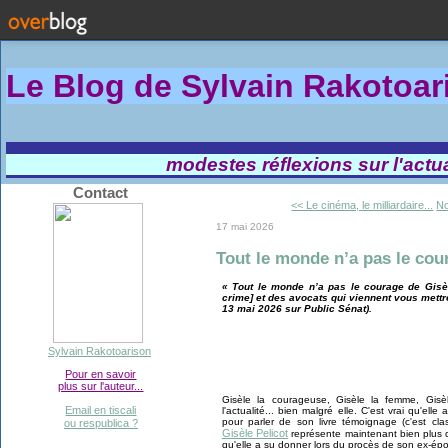
Le Blog de Sylvain Rakotoa
modestes réflexions sur l'actual
Contact
<< Le cinéma, le milliardaire...
No
17 mai 2026
Tout le monde n’a pas le cou
« Tout le monde n’a pas le courage de Gisèle
crime] et des avocats qui viennent vous mettr
13 mai 2026 sur Public Sénat).
Sylvain Rakotoarison
Pour en savoir
plus sur l'auteur...
Gisèle la courageuse, Gisèle la femme, Gisè
Email en tiscali
l'actualité... bien malgré elle. C'est vrai qu'elle
pour parler de son livre témoignage (c'est cla
ou respublica ?
Gisèle Pelicot
représente maintenant bien plus q
qu'elle a su donner lors du procès de son ex-épo