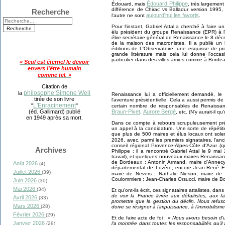
Édouard Philippe
Édouard, mais
, très largement
différence de Chirac vs Balladur version 1995, 
Recherche
aujourd'hui les favoris
l'autre ne sont
.
Pour l'instant, Gabriel Attal a cherché à faire u
élu président du groupe Renaissance (EPR) à l'As
élire secrétaire général de Renaissance le 8 déc
de la maison des macronistes. Il a publié un 
éditions de L'Observatoire, une esquisse de pro
grande littérature mais cela lui donne l'occas
particulier dans des villes amies comme à Bordea
« Seul est éternel le devoir
envers l'être humain
comme tel. »
Citation de
philosophe Simone Weil
la
Renaissance lui a officiellement demandé, l
tirée de son livre
l'aventure présidentielle. Cela a aussi permis d
L'Enracinement
"
"
certain nombre de responsables de Renaiss
Braun-Pivet
Aurore Bergé
(éd. Gallimard) publié
,
, etc. (N'y aurait-il 
en 1949 après sa mort.
Dans ce compte à rebours scrupuleusement pré
un appel à la candidature. Une sorte de répétit
que plus de 500 maires et élus locaux ont sol
2026, avec, parmi les premiers signataires, l'an
conseil régional Provence-Alpes-Côte d'Azur (
Archives
Philippe : il a rencontré Gabriel Attal le 9 m
travail), et quelques nouveaux maires Renaissa
de Bordeaux ; Antonin Armand, maire d'Annecy,
Août 2026
(4)
départemental de Lozère, encore Jean-René Et
Juillet 2026
(39)
maire de Nevers ; Nathalie Nieson, maire d
Coulommiers ; Jean-Charles Orsucci, maire de Bon
Juin 2026
(30)
Mai 2026
(34)
Et qu'ont-ils écrit, ces signataires attalistes, dan
de voir la France livrée aux défaitistes, aux f
Avril 2026
(33)
promettre que la gestion du déclin. Nous refu
Mars 2026
(28)
doive se résigner à l'impuissance, à l'immobilisme
Février 2026
(29)
Et de faire acte de foi :
« Nous avons besoin d'un 
Janvier 2026
l'a montrée dans toutes les responsabilités qu'
(29)