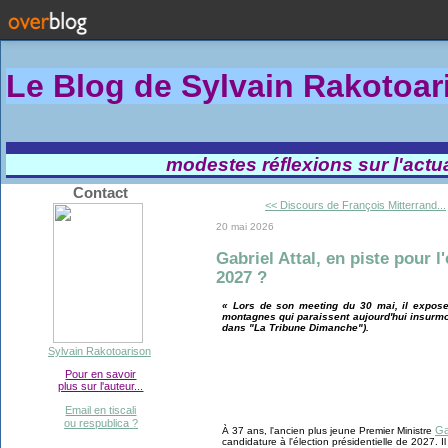
Le Blog de Sylvain Rakotoa
modestes réflexions sur l'actual
Contact
<< Discours de François Mitterrand...
20 mai 2026
Gabriel Attal, en piste pour l
2027 ?
« Lors de son meeting du 30 mai, il expose
montagnes qui paraissent aujourd'hui insurmo
dans "La Tribune Dimanche").
Sylvain Rakotoarison
Pour en savoir
plus sur l'auteur...
Email en tiscali
ou respublica ?
Ga
À 37 ans, l'ancien plus jeune Premier Ministre
candidature à l'élection présidentielle de 2027. I