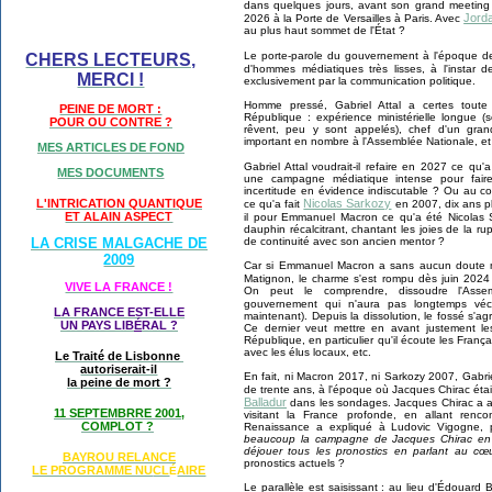
dans quelques jours, avant son grand meeting
Jorda
2026 à la Porte de Versailles à Paris. Avec
au plus haut sommet de l'État ?
Le porte-parole du gouvernement à l'époque d
CHERS LECTEURS,
d'hommes médiatiques très lisses, à l'instar 
MERCI !
exclusivement par la communication politique.
Homme pressé, Gabriel Attal a certes toute 
PEINE DE MORT :
République : expérience ministérielle longue 
POUR OU CONTRE ?
rêvent, peu y sont appelés), chef d'un gra
important en nombre à l'Assemblée Nationale, et
MES ARTICLES DE FOND
Gabriel Attal voudrait-il refaire en 2027 ce qu'a
MES DOCUMENTS
une campagne médiatique intense pour fair
incertitude en évidence indiscutable ? Ou au cont
Nicolas Sarkozy
L'INTRICATION QUANTIQUE
ce qu'a fait
en 2007, dix ans plu
ET ALAIN ASPECT
il pour Emmanuel Macron ce qu'a été Nicolas
dauphin récalcitrant, chantant les joies de la
de continuité avec son ancien mentor ?
LA CRISE MALGACHE DE
2009
Car si Emmanuel Macron a sans aucun doute m
Matignon, le charme s'est rompu dès juin 202
VIVE LA FRANCE !
On peut le comprendre, dissoudre l'Assem
gouvernement qui n'aura pas longtemps vé
LA FRANCE EST-ELLE
maintenant). Depuis la dissolution, le fossé s'a
UN PAYS LIB
É
RAL ?
Ce dernier veut mettre en avant justement les
République, en particulier qu'il écoute les Françai
avec les élus locaux, etc.
Le Traité de Lisbonne
autoriserait-il
En fait, ni Macron 2017, ni Sarkozy 2007, Gabriel 
la peine de mort ?
de trente ans, à l'époque où Jacques Chirac étai
Balladur
dans les sondages. Jacques Chirac a alo
11 SEPTEMBRRE 2001,
visitant la France profonde, en allant renco
COMPLOT ?
Renaissance a expliqué à Ludovic Vigogne,
beaucoup la campagne de Jacques Chirac en 1
déjouer tous les pronostics en parlant au cœ
BAYROU RELANCE
pronostics actuels ?
LE PROGRAMME NU
CL
AIRE
É
Le parallèle est saisissant : au lieu d'Édouard Ba