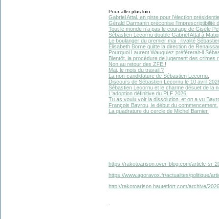
Pour aller plus loin :
Gabriel Attal, en piste pour l'élection présidenti
Gérald Darmanin préconise l'imprescriptibilité
Tout le monde n’a pas le courage de Gisèle Pel
Sébastien Lecornu double Gabriel Attal à Matig
Le boulanger du premier mai : rivalité Sébastie
Élisabeth Borne quitte la direction de Renaissa
Pourquoi Laurent Wauquiez préférerait-il Séba
Bientôt, la procédure de jugement des crimes
Non au retour des ZFE !
Mai, le mois du travail ?
La non-candidature de Sébastien Lecornu.
Discours de Sébastien Lecornu le 10 avril 2026 
Sébastien Lecornu et le charme désuet de la n
L'adoption définitive du PLF 2026.
Tu as voulu voir la dissolution, et on a vu Bayr
François Bayrou, le début du commencement.
La quadrature du cercle de Michel Barnier.
https://rakotoarison.over-blog.com/article-sr-2
https://www.agoravox.fr/actualites/politique/art
http://rakotoarison.hautetfort.com/archive/2026
.