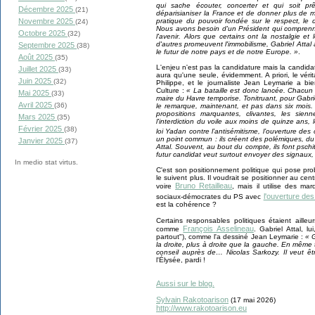
qui sache écouter, concerter et qui soit p
Décembre 2025
(21)
déparisianiser la France et de donner plus de m
pratique du pouvoir fondée sur le respect, le 
Novembre 2025
(24)
Nous avons besoin d'un Président qui comprenn
Octobre 2025
(32)
l'avenir. Alors que certains ont la nostalgie 
d'autres promeuvent l'immobilisme, Gabriel Attal
Septembre 2025
(38)
le futur de notre pays et de notre Europe. »
.
Août 2025
(35)
L'enjeu n'est pas la candidature mais la candidat
Juillet 2025
(33)
aura qu'une seule, évidemment. A priori, le vér
Juin 2025
(32)
Philippe, et le journaliste Jean Leymarie a b
Culture :
« La bataille est donc lancée. Chacun 
Mai 2025
(33)
maire du Havre temporise. Tonitruant, pour Gabriel
Avril 2025
(36)
le remarque, maintenant, et pas dans six mois. 
propositions marquantes, clivantes, les sienn
Mars 2025
(35)
l'interdiction du voile aux moins de quinze ans, 
Février 2025
(38)
loi Yadan contre l’antisémitisme, l’ouverture de
un point commun : ils créent des polémiques, du 
Janvier 2025
(37)
Attal. Souvent, au bout du compte, ils font pschit
futur candidat veut surtout envoyer des signaux, m
In medio stat virtus.
C'est son positionnement politique qui pose pro
le suivent plus. Il voudrait se positionner au c
Bruno Retailleau
voire
, mais il utilise des mar
l'ouverture de
sociaux-démocrates du PS avec
est la cohérence ?
Certains responsables politiques étaient aill
François Asselineau
comme
. Gabriel Attal, l
partout"), comme l'a dessiné Jean Leymarie :
« 
la droite, plus à droite que la gauche. En même t
conseil auprès de… Nicolas Sarkozy. Il veut êtr
l'Élysée, pardi !
Aussi sur le blog.
Sylvain Rakotoarison
(
17 mai
2026)
http://www.rakotoarison.eu