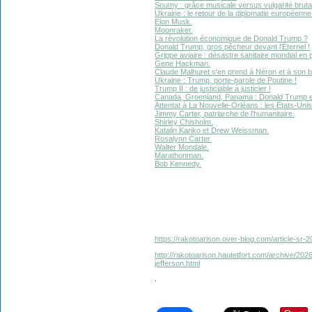
Soumy : grâce musicale versus vulgarité bruta
Ukraine : le retour de la diplomatie européenne
Elon Musk.
Moonraker.
La révolution économique de Donald Trump ?
Donald Trump, gros pêcheur devant l'Éternel !
Grippe aviaire : désastre sanitaire mondial en 
Gene Hackman.
Claude Malhuret s'en prend à Néron et à son b
Ukraine : Trump, porte-parole de Poutine !
Trump II : de justiciable à justicier !
Canada, Groenland, Panama : Donald Trump est
Attentat à La Nouvelle-Orléans : les États-Uni
Jimmy Carter, patriarche de l'humanitaire.
Shirley Chisholm.
Katalin Kariko et Drew Weissman.
Rosalynn Carter.
Walter Mondale.
Marathonman.
Bob Kennedy.
https://rakotoarison.over-blog.com/article-sr
http://rakotoarison.hautetfort.com/archive/20
jefferson.html
.