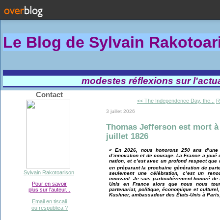
Le Blog de Sylvain Rakotoa
modestes réflexions sur l'actual
Contact
<< The Independence Day, the...
R
3 juillet 2026
Thomas Jefferson est mort à 8
juillet 1826
« En 2026, nous honorons 250 ans d’une a
d’innovation et de courage. La France a joué 
nation, et c’est avec un profond respect que
en préparant la prochaine génération de part
Sylvain Rakotoarison
seulement une célébration, c’est un reno
innovant. Je suis particulièrement honoré de 
Pour en savoir
Unis en France alors que nous nous tou
plus sur l'auteur...
partenariat, politique, économique et culture
Kushner, ambassadeur des États-Unis à Paris
Email en tiscali
ou respublica ?