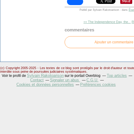
Éta
Publié par Sylvain Rakotoarison
-
dans
<< The Independence Day, the...
R
commentaires
Ajouter un commentaire
(c) Copyright 2005-2025 - Les textes de ce blog sont protégés par le droit d'auteur et tou
interdite sous peine de poursuites judiciaires systématiques.
Sylvain Rakotoarison
Top articles
Voir le profil de
sur le portail Overblog
Contact
Signaler un abus
C.G.U.
Cookies et données personnelles
Préférences cookies