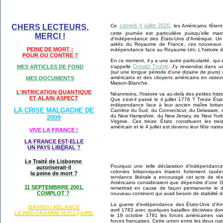
samedi 4 juillet 2026
CHERS LECTEURS,
Ce
, les Américains fêten
cette journée est particulière puisqu'elle ma
MERCI !
d'indépendance des États-Unis d'Amérique. Un fa
aidés du Royaume de France, ces nouveaux É
PEINE DE MORT :
indépendance face au Royaume-Uni. L'histoire de
POUR OU CONTRE ?
En ce moment, il y a une autre particularité, qui
Donald Trump
s'appelle
. J'y reviendrai dans 
MES ARTICLES DE FOND
(sur une longue période d'une dizaine de jours)
américains et des citoyens américains en raison
MES DOCUMENTS
Maison-Blanche.
L'INTRICATION QUANTIQUE
Néanmoins, l'histoire va au-delà des petites histoi
ET ALAIN ASPECT
Que s'est-il passé le 4 juillet 1776 ? Treize Ét
indépendance face à leur ancien maître britann
LA CRISE MALGACHE DE
Caroline du Sud, du Connecticut, du Delaware, 
du New Hampshire, du New Jersey, de New York,
2009
Virginie. Ces treize États constituent les 
américain et le 4 juillet est devenu leur fête natio
VIVE LA FRANCE !
LA FRANCE EST-ELLE
UN PAYS LIB
É
RAL ?
Le Traité de Lisbonne
Pourquoi une telle déclaration d'indépendan
autoriserait-il
colonies britanniques étaient fortement taxé
la peine de mort ?
tendance libérale a encouragé cet acte de rési
Américains considéraient que dépendre d'une 
11 SEPTEMBRRE 2001,
remettrait en cause de façon permanente le
COMPLOT ?
nouveau continent qui avait besoin de stabilité d
La guerre d'indépendance des États-Unis d'Am
BAYROU RELANCE
avril 1783 avec quelques batailles décisives dont
LE PROGRAMME NU
CL
AIRE
É
le 19 octobre 1781 les forces américaines vai
forces françaises. Cette union entre les deux nati