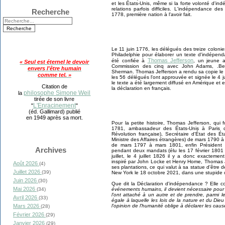
et les États-Unis, même si la forte volonté d'i
relations parfois difficiles. L'indépendance d
Recherche
1778, première nation à l'avoir fait.
Le 11 juin 1776, les délégués des treize colonie
Philadelphie pour élaborer un texte d'indépend
Thomas Jefferson
été confiée à
, un jeune 
« Seul est éternel le devoir
Commission des cinq avec John Adams, .Benj
envers l'être humain
Sherman. Thomas Jefferson a rendu sa copie le
comme tel. »
les 56 délégués l'ont approuvée et signée le 4 j
le texte a été largement diffusé en Amérique et
Citation de
la déclaration en français.
philosophe Simone Weil
la
tirée de son livre
L'Enracinement
"
"
(éd. Gallimard) publié
en 1949 après sa mort.
Pour la petite histoire, Thomas Jefferson, qui 
1781, ambassadeur des États-Unis à Paris
Révolution française), Secrétaire d'État des Ét
Ministre des Affaires étrangères) de mars 1790 
de mars 1797 à mars 1801, enfin Président
Archives
pendant deux mandats (élu les 17 février 1801
juillet, le 4 juillet 1826 il y a donc exactem
inspiré par John Locke et Henry Home, Thomas 
Août 2026
(4)
ses plantations, ce qui valut à sa statue d'être
Juillet 2026
(39)
New York le 18 octobre 2021, dans une stupide 
Juin 2026
(30)
Que dit la Déclaration d'indépendance ? Elle 
Mai 2026
événements humains, il devient nécessaire pour 
(34)
l'ont attaché à un autre et de prendre, parmi l
Avril 2026
(33)
égale à laquelle les lois de la nature et du Dieu
l'opinion de l'humanité oblige à déclarer les caus
Mars 2026
(28)
Février 2026
(29)
Janvier 2026
(29)