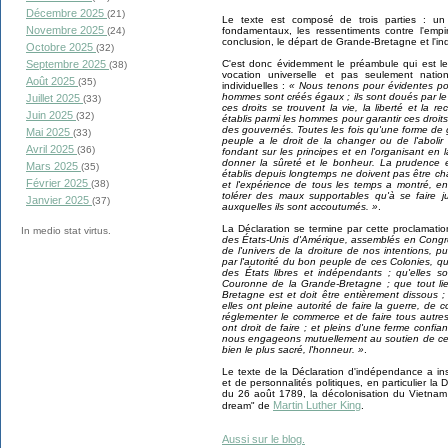
Décembre 2025
(21)
Le texte est composé de trois parties : un
Novembre 2025
fondamentaux, les ressentiments contre l'empi
(24)
conclusion, le départ de Grande-Bretagne et l'i
Octobre 2025
(32)
C'est donc évidemment le préambule qui est le
Septembre 2025
(38)
vocation universelle et pas seulement nation
Août 2025
(35)
individuelles :
« Nous tenons pour évidentes pou
hommes sont créés égaux ; ils sont doués par le 
Juillet 2025
(33)
ces droits se trouvent la vie, la liberté et l
Juin 2025
(32)
établis parmi les hommes pour garantir ces droi
des gouvernés. Toutes les fois qu'une forme de 
Mai 2025
(33)
peuple a le droit de la changer ou de l'aboli
Avril 2025
(36)
fondant sur les principes et en l'organisant en l
donner la sûreté et le bonheur. La prudence 
Mars 2025
(35)
établis depuis longtemps ne doivent pas être c
Février 2025
(38)
et l'expérience de tous les temps a montré, e
tolérer des maux supportables qu'à se faire 
Janvier 2025
(37)
auxquelles ils sont accoutumés. »
.
La Déclaration se termine par cette proclamati
In medio stat virtus.
des États-Unis d'Amérique, assemblés en Congr
de l'univers de la droiture de nos intentions, 
par l'autorité du bon peuple de ces Colonies, qu
des États libres et indépendants ; qu'elles 
Couronne de la Grande-Bretagne ; que tout lien
Bretagne est et doit être entièrement dissous 
elles ont pleine autorité de faire la guerre, de 
réglementer le commerce et de faire tous autr
ont droit de faire ; et pleins d'une ferme confi
nous engageons mutuellement au soutien de cett
bien le plus sacré, l'honneur. »
.
Le texte de la Déclaration d'indépendance a ins
et de personnalités politiques, en particulier la
du 26 août 1789, la décolonisation du Vietnam 
Martin Luther King
dream" de
.
Aussi sur le blog.