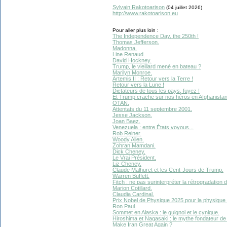
Sylvain Rakotoarison
(04 juillet 2026)
http://www.rakotoarison.eu
Pour aller plus loin :
The Independence Day, the 250th !
Thomas Jefferson.
Madonna.
Line Renaud.
David Hockney.
Trump, le vieillard mené en bateau ?
Marilyn Monroe.
Artemis II : Retour vers la Terre !
Retour vers la Lune !
Dictateurs de tous les pays, fuyez !
Et Trump crache sur nos héros en Afghanistan
OTAN.
Attentats du 11 septembre 2001.
Jesse Jackson.
Joan Baez.
Venezuela : entre États voyous...
Rob Reiner.
Woody Allen.
Zohran Mamdani.
Dick Cheney.
Le Vrai Président.
Liz Cheney.
Claude Malhuret et les Cent-Jours de Trump.
Warren Buffett.
Fitch : ne pas surinterpréter la rétrogradation 
Marion Cotillard.
Claudia Cardinal.
Prix Nobel de Physique 2025 pour la physique 
Ron Paul.
Sommet en Alaska : le guignol et le cynique.
Hiroshima et Nagasaki : le mythe fondateur de 
Make Iran Great Again ?