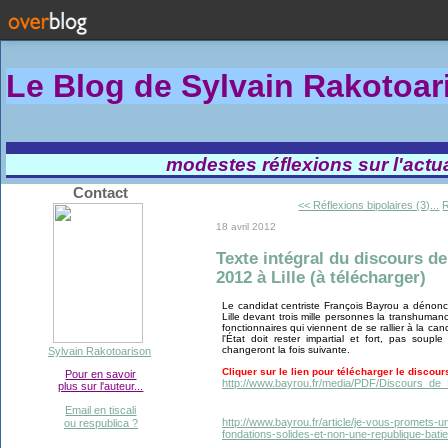
Le Blog de Sylvain Rakotoa
modestes réflexions sur l'actual
Contact
<< Réflexions bipolaires (3)...
R
18 avril 2012
Texte intégral du discours de
2012 à Lille (à télécharger)
Le candidat centriste François Bayrou a dénonc
Lille devant trois mille personnes la transhuman
fonctionnaires qui viennent de se rallier à la ca
l'État doit rester impartial et fort, pas soup
changeront la fois suivante.
Sylvain Rakotoarison
Cliquer sur le lien pour télécharger le discours 
Pour en savoir
http://www.bayrou.fr/media/PDF/Discours_de_Li
plus sur l'auteur...
Email en tiscali
http://www.bayrou.fr/article/je-vous-promets-
ou respublica ?
fondations-solides-et-non-une-republique-bat