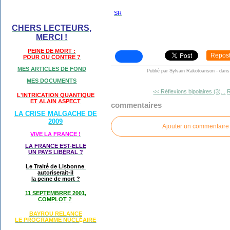
SR
CHERS LECTEURS,
MERCI !
PEINE DE MORT :
Repos
POUR OU CONTRE ?
MES ARTICLES DE FOND
Publié par Sylvain Rakotoarison
-
dan
MES DOCUMENTS
<< Réflexions bipolaires (3)...
R
L'INTRICATION QUANTIQUE
ET ALAIN ASPECT
commentaires
LA CRISE MALGACHE DE
2009
Ajouter un commentaire
VIVE LA FRANCE !
LA FRANCE EST-ELLE
UN PAYS LIB
É
RAL ?
Le Traité de Lisbonne
autoriserait-il
la peine de mort ?
11 SEPTEMBRRE 2001,
COMPLOT ?
BAYROU RELANCE
LE PROGRAMME NU
CL
AIRE
É