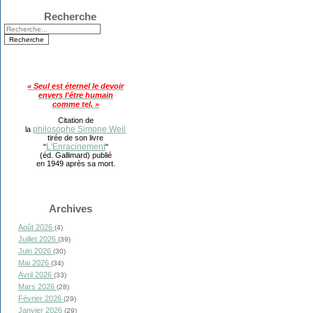
Recherche
« Seul est éternel le devoir
envers l'être humain
comme tel. »
Citation de
philosophe Simone Weil
la
tirée de son livre
L'Enracinement
"
"
(éd. Gallimard) publié
en 1949 après sa mort.
Archives
Août 2026
(4)
Juillet 2026
(39)
Juin 2026
(30)
Mai 2026
(34)
Avril 2026
(33)
Mars 2026
(28)
Février 2026
(29)
Janvier 2026
(29)