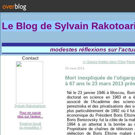
Le Blog de Sylvain Rakotoa
modestes réflexions sur l'actual
Contact
<< Sueurs froides dans l’Oise
Partie
25 mars 2013
Mort inexpliquée de l'oligar
à 67 ans le 23 mars 2013 prè
Né le 23 janvier 1946 à Moscou, Bor
doctorat en science en 1983 et a
associé de l'Académie des scienc
perestroika et des privatisations des s
Sylvain Rakotoarison
plus particulièrement de 1992 où il fut
Pour en savoir
économique du Président Boris Eltsine.
plus sur l'auteur...
Boris Berezovsky fut la cible de la ma
Email en tiscali
1994 à un attentat à la bombe au c
ou respublica ?
Propriétaire de chaînes de télévision
réélection de Boris Eltsine malgré 