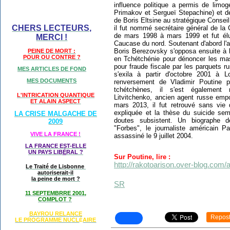
influence politique a permis de limo
Primakov et Sergueï Stepachine) et d
de Boris Eltsine au stratégique Conseil
CHERS LECTEURS,
il fut nommé secrétaire général de l
de mars 1998 à mars 1999 et fut él
MERCI !
Caucase du nord. Soutenant d'abord l'a
Boris Berezovsky s'opposa ensuite à l
PEINE DE MORT :
POUR OU CONTRE ?
en Tchétchénie pour dénoncer les mas
pour fraude fiscale par les parquets ru
MES ARTICLES DE FOND
s'exila à partir d'octobre 2001 à L
MES DOCUMENTS
renversement de Vladimir Poutine p
tchétchènes, il s'est également 
L'INTRICATION QUANTIQUE
Litvitchenko, ancien agent russe em
ET ALAIN ASPECT
mars 2013, il fut retrouvé sans vie
expliquée et la thèse du suicide se
LA CRISE MALGACHE DE
doutes subsistent. Un biographe 
2009
"Forbes", le journaliste américain P
VIVE LA FRANCE !
assassiné le 9 juillet 2004.
LA FRANCE EST-ELLE
UN PAYS LIB
É
RAL ?
Sur Poutine, lire :
http://rakotoarison.over-blog.com/
Le Traité de Lisbonne
autoriserait-il
la peine de mort ?
SR
11 SEPTEMBRRE 2001,
COMPLOT ?
BAYROU RELANCE
Repos
LE PROGRAMME NU
CL
AIRE
É