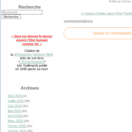
Publié par Sylvain
Recherche
<< Sueurs froides dans l’Oise
Partie
commentaires
Ajouter un commentaire
« Seul est éternel le devoir
envers l'être humain
comme tel. »
Citation de
philosophe Simone Weil
la
tirée de son livre
L'Enracinement
"
"
(éd. Gallimard) publié
en 1949 après sa mort.
Archives
Août 2026
(4)
Juillet 2026
(39)
Juin 2026
(30)
Mai 2026
(34)
Avril 2026
(33)
Mars 2026
(28)
Février 2026
(29)
Janvier 2026
(29)