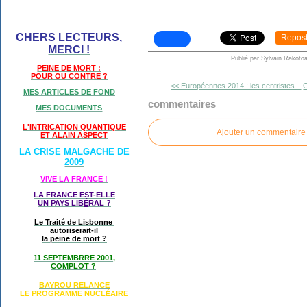
CHERS LECTEURS,
Repos
MERCI !
Publié par Sylvain Rakotoa
PEINE DE MORT :
POUR OU CONTRE ?
<< Européennes 2014 : les centristes...
G
MES ARTICLES DE FOND
commentaires
MES DOCUMENTS
L'INTRICATION QUANTIQUE
Ajouter un commentaire
ET ALAIN ASPECT
LA CRISE MALGACHE DE
2009
VIVE LA FRANCE !
LA FRANCE EST-ELLE
UN PAYS LIB
É
RAL ?
Le Traité de Lisbonne
autoriserait-il
la peine de mort ?
11 SEPTEMBRRE 2001,
COMPLOT ?
BAYROU RELANCE
LE PROGRAMME NU
CL
AIRE
É