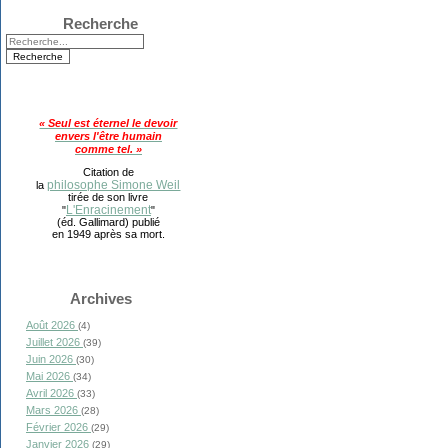
Recherche
« Seul est éternel le devoir
envers l'être humain
comme tel. »
Citation de
philosophe Simone Weil
la
tirée de son livre
L'Enracinement
"
"
(éd. Gallimard) publié
en 1949 après sa mort.
Archives
Août 2026
(4)
Juillet 2026
(39)
Juin 2026
(30)
Mai 2026
(34)
Avril 2026
(33)
Mars 2026
(28)
Février 2026
(29)
Janvier 2026
(29)