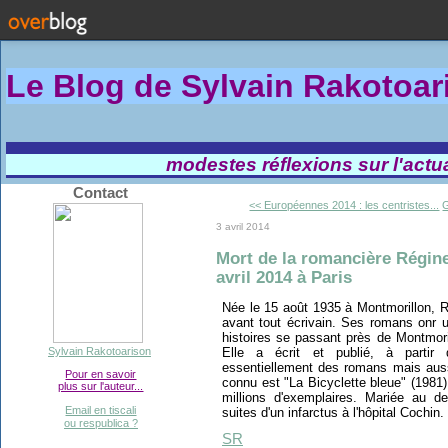
Le Blog de Sylvain Rakotoa
modestes réflexions sur l'actual
Contact
<< Européennes 2014 : les centristes...
G
3 avril 2014
Mort de la romancière Régine
avril 2014 à Paris
Née le 15 août 1935 à Montmorillon, Rég
avant tout écrivain. Ses romans onr u
histoires se passant près de Montmori
Elle a écrit et publié, à partir 
Sylvain Rakotoarison
essentiellement des romans mais auss
Pour en savoir
connu est "La Bicyclette bleue" (1981
plus sur l'auteur...
millions d'exemplaires. Mariée au d
Email en tiscali
suites d'un infarctus à l'hôpital Cochin.
ou respublica ?
SR