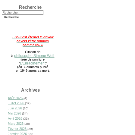
Recherche
« Seul est éternel le devoir
envers l'être humain
comme tel. »
Citation de
philosophe Simone Weil
la
tirée de son livre
L'Enracinement
"
"
(éd. Gallimard) publié
en 1949 après sa mort.
Archives
Août 2026
(4)
Juillet 2026
(39)
Juin 2026
(30)
Mai 2026
(34)
Avril 2026
(33)
Mars 2026
(28)
Février 2026
(29)
Janvier 2026
(29)