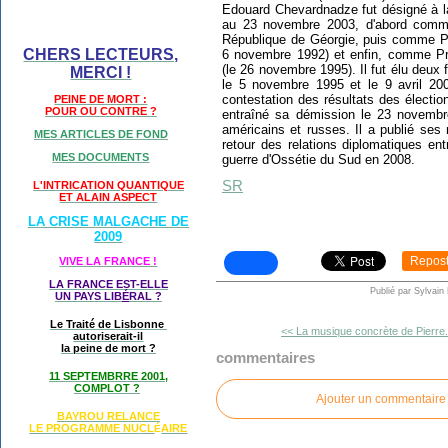
Edouard Chevardnadze fut désigné à l
au 23 novembre 2003, d'abord comme
République de Géorgie, puis comme Pr
CHERS LECTEURS,
6 novembre 1992) et enfin, comme Pr
(le 26 novembre 1995). Il fut élu deux 
MERCI !
le 5 novembre 1995 et le 9 avril 20
contestation des résultats des électi
PEINE DE MORT :
POUR OU CONTRE ?
entraîné sa démission le 23 novembre
américains et russes. Il a publié se
MES ARTICLES DE FOND
retour des relations diplomatiques ent
MES DOCUMENTS
guerre d'Ossétie du Sud en 2008.
SR
L'INTRICATION QUANTIQUE
ET ALAIN ASPECT
LA CRISE MALGACHE DE
2009
Repos
VIVE LA FRANCE !
LA FRANCE EST-ELLE
Publié par Sylvain
UN PAYS LIB
É
RAL ?
Le Traité de Lisbonne
<< La musique concrète de Pierre.
autoriserait-il
la peine de mort ?
commentaires
11 SEPTEMBRRE 2001,
COMPLOT ?
Ajouter un commentaire
BAYROU RELANCE
LE PROGRAMME NU
CL
AIRE
É