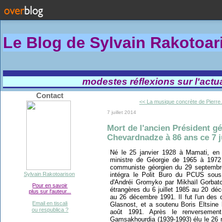
Le Blog de Sylvain Rakotoa
modestes réflexions sur l'actual
Contact
<< La musique concrète de Pierre.
7 juillet 2014
Mort de l'ancien Président g
Chevardnadze à 86 ans ce 7 ju
Né le 25 janvier 1928 à Mamati, en
ministre de Géorgie de 1965 à 1972 p
communiste géorgien du 29 septembre 
intégra le Polit Buro du PCUS sou
Sylvain Rakotoarison
d'Andréi Gromyko par Mikhaïl Gorbatc
Pour en savoir
étrangères du 6 juillet 1985 au 20 d
plus sur l'auteur...
au 26 décembre 1991. Il fut l'un des 
Email en tiscali
Glasnost, et a soutenu Boris Eltsine
ou respublica ?
août 1991. Après le renversemen
Gamsakhourdia (1939-1993) élu le 26 