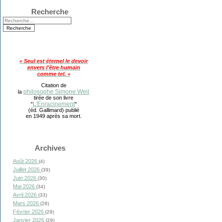
Recherche
« Seul est éternel le devoir
envers l'être humain
comme tel. »
Citation de
philosophe Simone Weil
la
tirée de son livre
L'Enracinement
"
"
(éd. Gallimard) publié
en 1949 après sa mort.
Archives
Août 2026
(4)
Juillet 2026
(39)
Juin 2026
(30)
Mai 2026
(34)
Avril 2026
(33)
Mars 2026
(28)
Février 2026
(29)
Janvier 2026
(29)