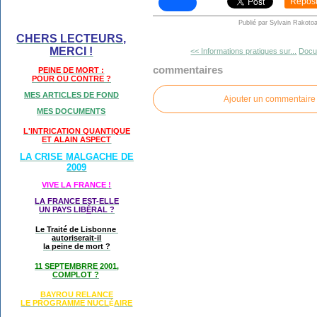
Repos
Publié par Sylvain Rakotoa
CHERS LECTEURS,
MERCI !
<< Informations pratiques sur...
Docum
commentaires
PEINE DE MORT :
POUR OU CONTRE ?
MES ARTICLES DE FOND
Ajouter un commentaire
MES DOCUMENTS
L'INTRICATION QUANTIQUE
ET ALAIN ASPECT
LA CRISE MALGACHE DE
2009
VIVE LA FRANCE !
LA FRANCE EST-ELLE
UN PAYS LIB
É
RAL ?
Le Traité de Lisbonne
autoriserait-il
la peine de mort ?
11 SEPTEMBRRE 2001,
COMPLOT ?
BAYROU RELANCE
LE PROGRAMME NU
CL
AIRE
É