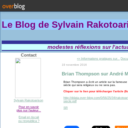
Le Blog de Sylvain Rakotoa
modestes réflexions sur l'actual
Contact
<< Informations pratiques sur...
Docum
19 novembre 2016
Brian Thompson sur André Ma
Brian Thompson a écrit un article sur la fameus
siècle qui sera religieux ou ne sera pas.
Cliquer sur le lien pour télécharger l'article (fic
http://ddata.over-blog.com/0/56/25/34/rako
Sylvain Rakotoarison
siecle.pdf
Pour en savoir
SR
plus sur l'auteur...
Email en tiscali
ou respublica ?