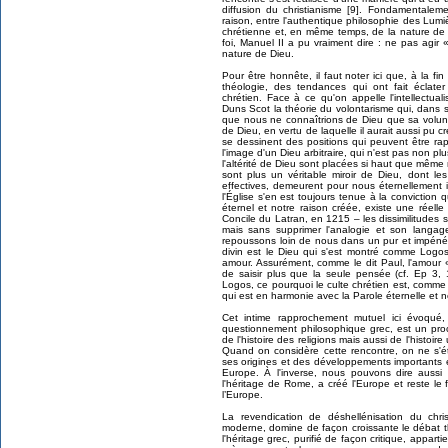
diffusion du christianisme [9]. Fondamentalemen
raison, entre l'authentique philosophie des Lumière
chrétienne et, en même temps, de la nature de 
foi, Manuel II a pu vraiment dire : ne pas agir
nature de Dieu.
Pour être honnête, il faut noter ici que, à la 
théologie, des tendances qui ont fait éclater 
chrétien. Face à ce qu'on appelle l'intellectu
Duns Scot la théorie du volontarisme qui, dans 
que nous ne connaîtrions de Dieu que sa voluntas 
de Dieu, en vertu de laquelle il aurait aussi pu crée
se dessinent des positions qui peuvent être ra
l'image d'un Dieu arbitraire, qui n'est pas non plu
l'altérité de Dieu sont placées si haut que même 
sont plus un véritable miroir de Dieu, dont les
effectives, demeurent pour nous éternellement i
l'Église s'en est toujours tenue à la conviction 
éternel et notre raison créée, existe une réell
Concile du Latran, en 1215 – les dissimilitudes s
mais sans supprimer l'analogie et son langag
repoussons loin de nous dans un pur et impénét
divin est le Dieu qui s'est montré comme Log
amour. Assurément, comme le dit Paul, l'amour 
de saisir plus que la seule pensée (cf. Ep 3, 
Logos, ce pourquoi le culte chrétien est, comme 
qui est en harmonie avec la Parole éternelle et no
Cet intime rapprochement mutuel ici évoqué, q
questionnement philosophique grec, est un pro
de l'histoire des religions mais aussi de l'histoir
Quand on considère cette rencontre, on ne s'é
ses origines et des développements importants e
Europe. À l'inverse, nous pouvons dire aussi :
l'héritage de Rome, a créé l'Europe et reste le
l’Europe.
La revendication de déshellénisation du chri
moderne, domine de façon croissante le débat t
l'héritage grec, purifié de façon critique, apparti