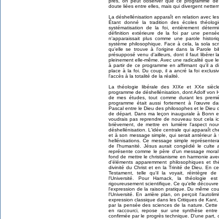
près, on peut observer que ce programme de 
doute liées entre elles, mais qui divergent netteme
La déshellénisation apparaît en relation avec l
Étant donné la tradition des écoles théolog
systématisation de la foi, entièrement déterm
définition extérieure de la foi par une pensée
n'apparaissait plus comme une parole histo
système philosophique. Face à cela, la sola scrip
qu'elle se trouve à l'origine dans la Parole
présupposé venu d'ailleurs, dont il faut libérer
pleinement elle-même. Avec une radicalité que le
à partir de ce programme en affirmant qu'il a 
place à la foi. Du coup, il a ancré la foi exclus
l'accès à la totalité de la réalité.
La théologie libérale des XIXe et XXe si
programme de déshellénisation, dont Adolf von 
de mes études, tout comme durant les premièr
programme était aussi fortement à l’œuvre dan
Pascal entre le Dieu des philosophes et le Dieu 
de départ. Dans ma leçon inaugurale à Bonn en
voudrais pas reprendre de nouveau tout cela ici
brièvement, de mettre en lumière l'aspect no
déshellénisation. L'idée centrale qui apparaît 
et à son message simple, qui serait antérieur à 
hellénisations. Ce message simple représenterai
de l'humanité. Jésus aurait congédié le culte 
représente comme le père d'un message moral 
fond de mettre le christianisme en harmonie ave
d'éléments apparemment philosophiques et th
divinité du Christ et en la Trinité de Dieu. En 
Testament, telle qu'il la voyait, réintègre
l'Université. Pour Harnack, la théologie est
rigoureusement scientifique. Ce qu'elle découvre 
l'expression de la raison pratique. Du même cou
l'Université. En arrière plan, on perçoit l'autol
expression classique dans les Critiques de Kant,
par la pensée des sciences de la nature. Cette
en raccourci, repose sur une synthèse entre l
confirmée par le progrès technique. D'une part,