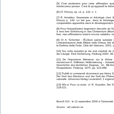
[5] C’est seulement pour cette affirmation que
interlocuteur persan. C’est là qu’apparaît le thèm
[6] Cf. Khoury, op. cit. p. 144, n. 1.
[7] R. Arnaldez, Grammaire et théologie chez 
Khoury p. 144. Le fait que, dans la théologie
comparables apparaîtra dans le développement u
[8] Pour l’interprétation largement discutée de l
à mon livre Einführung in das Christentum (Mun
livre, mes affirmations restent encore valables, 
[9] Cf. A. Schenker : l’Écriture sainte subsist
L’interpretazione della Bibbia nella Chiesa. Att
la Dottrina della Fede, Città del Vaticano, 2001,
[10] Sur cette question je me suis exprimé de m
der Liturgie. Eine Einführung, Freiburg 2000, 38
[11] De l’importante littérature sur le thème
mentionner A. Grillmeier, Hellenisierung – Judai
Geschichte des kirchlichen Dogmas : Id., Mit i
Perspektiven, Freiburg, 1975, pp. 423-488.
[12] Publié et commenté récemment par Heino 
Der Gott des Glaubens und der Gott der Philos
naturalis. Johannes-Verlag Leutesdorf, 2 ergänz
[13] 90c-d. Pour ce texte, cf. R. Guardini, Der
218-221.
Benoît XVI, le 12 septembre 2006 à l'Université
Source : w2.vatican.va