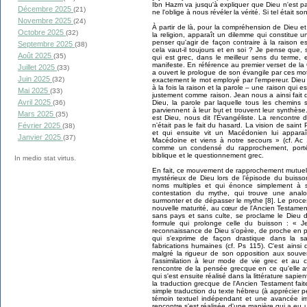
Ibn Hazm va jusqu'à expliquer que Dieu n'est p
Décembre 2025
(21)
ne l'oblige à nous révéler la vérité. Si tel était so
Novembre 2025
(24)
À partir de là, pour la compréhension de Dieu e
Octobre 2025
(32)
la religion, apparaît un dilemme qui constitue 
penser qu'agir de façon contraire à la raison e
Septembre 2025
(38)
cela vaut-il toujours et en soi ? Je pense que, 
Août 2025
(35)
qui est grec, dans le meilleur sens du terme, e
manifeste. En référence au premier verset de la
Juillet 2025
(33)
a ouvert le prologue de son évangile par ces mo
Juin 2025
(32)
exactement le mot employé par l'empereur. Dieu
à la fois la raison et la parole – une raison qui
Mai 2025
(33)
justement comme raison. Jean nous a ainsi fait d
Avril 2025
Dieu, la parole par laquelle tous les chemins so
(36)
parviennent à leur but et trouvent leur synthè
Mars 2025
(35)
est Dieu, nous dit l'Évangéliste. La rencontr
n'était pas le fait du hasard. La vision de saint
Février 2025
(38)
et qui ensuite vit un Macédonien lui apparaî
Janvier 2025
(37)
Macédoine et viens à notre secours » (cf. Ac 1
comme un condensé du rapprochement, porté p
biblique et le questionnement grec.
In medio stat virtus.
En fait, ce mouvement de rapprochement mutuel 
mystérieux de Dieu lors de l’épisode du buisso
noms multiples et qui énonce simplement à s
contestation du mythe, qui trouve une analo
surmonter et de dépasser le mythe [8]. Le proc
nouvelle maturité, au cœur de l'Ancien Testament
sans pays et sans culte, se proclame le Dieu d
formule qui prolonge celle du buisson : « Je
reconnaissance de Dieu s'opère, de proche en p
qui s'exprime de façon drastique dans la sa
fabrications humaines (cf. Ps 115). C'est ainsi 
malgré la rigueur de son opposition aux souver
l'assimilation à leur mode de vie grec et au cul
rencontre de la pensée grecque en ce qu'elle av
qui s'est ensuite réalisé dans la littérature sapie
la traduction grecque de l'Ancien Testament fai
simple traduction du texte hébreu (à apprécier pe
témoin textuel indépendant et une avancée imp
rencontre s'est réalisée d'une manière qui a eu 