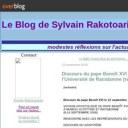
Le Blog de Sylvain Rakotoa
modestes réflexions sur l'actual
Contact
<< Alain Juppé face au terrorisme...
12 septembre 2016
Discours du pape Benoît XVI 
l'Université de Ratisbonne (te
(verbatim)
Discours du pape Benoît XVI le 12 septembre 
Sylvain Rakotoarison
VOYAGE APOSTOLIQUE DU PAPE BENOÎT XV
Pour en savoir
À MUNICH, ALTÖTTING ET RATISBONNE
plus sur l'auteur...
(9-14 SEPTEMBRE 2006)
Email en tiscali
RENCONTRE AVEC LES REPRÉSENTANTS DU
ou respublica ?
DISCOURS DU SAINT-PÈRE