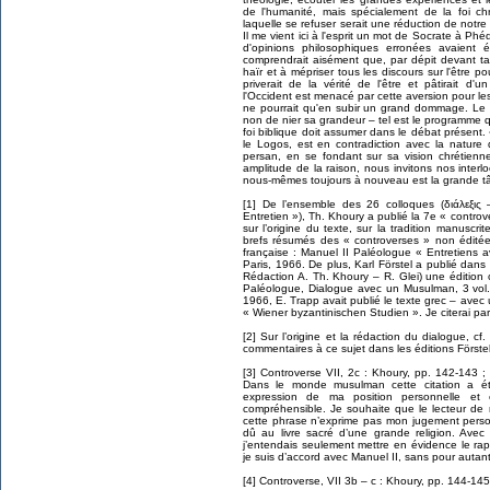
de l'humanité, mais spécialement de la foi c
laquelle se refuser serait une réduction de notr
Il me vient ici à l'esprit un mot de Socrate à 
d'opinions philosophiques erronées avaient 
comprendrait aisément que, par dépit devant t
haïr et à mépriser tous les discours sur l'être po
priverait de la vérité de l'être et pâtirait 
l'Occident est menacé par cette aversion pour les
ne pourrait qu'en subir un grand dommage. Le c
non de nier sa grandeur – tel est le programme
foi biblique doit assumer dans le débat présent.
le Logos, est en contradiction avec la nature 
persan, en se fondant sur sa vision chrétien
amplitude de la raison, nous invitons nos interl
nous-mêmes toujours à nouveau est la grande tâc
[1] De l’ensemble des 26 colloques (διάλεξις 
Entretien »), Th. Khoury a publié la 7e « contro
sur l’origine du texte, sur la tradition manuscri
brefs résumés des « controverses » non éditée
française : Manuel II Paléologue « Entretiens
Paris, 1966. De plus, Karl Förstel a publié dans
Rédaction A. Th. Khoury – R. Glei) une édition
Paléologue, Dialogue avec un Musulman, 3 vol
1966, E. Trapp avait publié le texte grec – av
« Wiener byzantinischen Studien ». Je citerai par
[2] Sur l’origine et la rédaction du dialogue, c
commentaires à ce sujet dans les éditions Förstel
[3] Controverse VII, 2c : Khoury, pp. 142-143 ; 
Dans le monde musulman cette citation a 
expression de ma position personnelle et 
compréhensible. Je souhaite que le lecteur d
cette phrase n’exprime pas mon jugement personn
dû au livre sacré d’une grande religion. Avec 
j’entendais seulement mettre en évidence le rapp
je suis d’accord avec Manuel II, sans pour autan
[4] Controverse, VII 3b – c : Khoury, pp. 144-145 