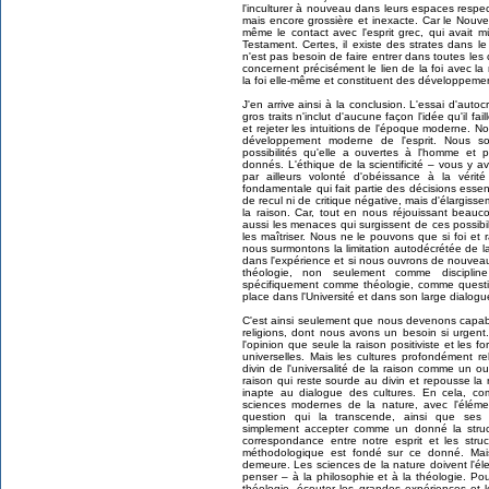
l'inculturer à nouveau dans leurs espaces respe
mais encore grossière et inexacte. Car le Nouve
même le contact avec l'esprit grec, qui avait 
Testament. Certes, il existe des strates dans le
n'est pas besoin de faire entrer dans toutes les
concernent précisément le lien de la foi avec la
la foi elle-même et constituent des développeme
J'en arrive ainsi à la conclusion. L'essai d'auto
gros traits n'inclut d'aucune façon l'idée qu'il 
et rejeter les intuitions de l'époque moderne. 
développement moderne de l'esprit. Nous s
possibilités qu'elle a ouvertes à l'homme et
donnés. L'éthique de la scientificité – vous y a
par ailleurs volonté d'obéissance à la vérit
fondamentale qui fait partie des décisions essenti
de recul ni de critique négative, mais d'élargis
la raison. Car, tout en nous réjouissant beau
aussi les menaces qui surgissent de ces possi
les maîtriser. Nous ne le pouvons que si foi et 
nous surmontons la limitation autodécrétée de la 
dans l'expérience et si nous ouvrons de nouveau
théologie, non seulement comme disciplin
spécifiquement comme théologie, comme question
place dans l'Université et dans son large dialog
C'est ainsi seulement que nous devenons capabl
religions, dont nous avons un besoin si urgen
l'opinion que seule la raison positiviste et les 
universelles. Mais les cultures profondément r
divin de l'universalité de la raison comme un ou
raison qui reste sourde au divin et repousse la
inapte au dialogue des cultures. En cela, co
sciences modernes de la nature, avec l'élémen
question qui la transcende, ainsi que ses p
simplement accepter comme un donné la struct
correspondance entre notre esprit et les stru
méthodologique est fondé sur ce donné. Mais
demeure. Les sciences de la nature doivent l'él
penser – à la philosophie et à la théologie. Pou
théologie, écouter les grandes expériences et le