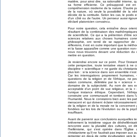
matière, pour ainsi dire, sa rationalité interne, 
sa forme efficiente. Ce présupposé est en 
compréhension moderne de la nature. D'autre part,
de la nature, où seule la possibilité de la véri
décide de la certitude. Selon les cas, le poids
d'un côté ou de l'autre. Un penseur aussi rigo
déclaré platonicien convaincu.
Pour notre question, cela entraîne deux orient
résultant de la combinaison des mathématiques
de scientificité. Ce qui a la prétention d'être sc
sciences relatives aux choses humaines comme 
philosophie, ont tenté de se rapprocher de 
réflexions, il est en outre important que la méth
et la fasse apparaître comme une question non-sc
nous nous trouvons devant une réduction du ra
mettre en question.
Je reviendrai encore sur ce point. Pour l'instan
cette perspective, toute tentative visant à ne
discipline « scientifique » ne garde du christian
plus loin : si la science dans son ensemble n'es
Car les interrogations proprement humaines,
questions de la religion et de l'éthique, ne p
raison commune, délimitée par la « science » 
domaine de la subjectivité. Au nom de ses ex
acceptable d'un point de vue religieux, et la « 
l'unique instance éthique. Cependant, l'éthiq
construire une communauté et tombent dans l'ar
l'humanité. Nous le constatons bien avec les path
menacent et qui doivent éclater nécessairement l
de la religion et de la morale ne la concernent
fondées sur les lois de l'évolution ou de la psy
insuffisant.
Avant de parvenir aux conclusions auxquelles t
brièvement la troisième vague de déshellénisat
rencontre avec la pluralité des cultures, on d
l'hellénisme, qui s'est opérée dans l'Église 
christianisme qu'il ne faudrait pas imposer aux aut
remonter en deçà de cette inculturation vers 