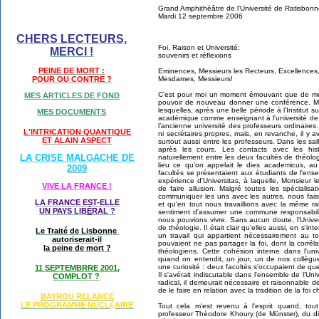
Grand Amphithéâtre de l'Université de Ratisbon
Mardi 12 septembre 2006
CHERS LECTEURS,
Foi, Raison et Université:
MERCI !
souvenirs et réflexions
PEINE DE MORT :
Eminences, Messieurs les Recteurs, Excellences
Mesdames, Messieurs!
POUR OU CONTRE ?
C'est pour moi un moment émouvant que de me r
MES ARTICLES DE FOND
pouvoir de nouveau donner une conférence. 
lesquelles, après une belle période à l'Institut 
MES DOCUMENTS
académique comme enseignant à l'université de
l’ancienne université des professeurs ordinaires.
L'INTRICATION QUANTIQUE
ni secrétaires propres, mais, en revanche, il y a
ET ALAIN ASPECT
surtout aussi entre les professeurs. Dans les sa
après les cours. Les contacts avec les hist
LA CRISE MALGACHE DE
naturellement entre les deux facultés de théolo
lieu ce qu'on appelait le dies academicus, a
2009
facultés se présentaient aux étudiants de l'ense
expérience d'Universitas, à laquelle, Monsieur
VIVE LA FRANCE !
de faire allusion. Malgré toutes les spécialis
communiquer les uns avec les autres, nous fais
LA FRANCE EST-ELLE
et qu'en tout nous travaillions avec la même r
UN PAYS LIB
É
RAL ?
sentiment d'assumer une commune responsabilit
nous pouvions vivre. Sans aucun doute, l'Univers
de théologie. Il était clair qu'elles aussi, en s'in
Le Traité de Lisbonne
un travail qui appartient nécessairement au to
autoriserait-il
pouvaient ne pas partager la foi, dont la corrél
la peine de mort ?
théologiens. Cette cohésion interne dans l'un
quand on entendit, un jour, un de nos collègues
une curiosité : deux facultés s'occupaient de q
11 SEPTEMBRRE 2001,
Il s'avérait indiscutable dans l'ensemble de l'U
COMPLOT ?
radical, il demeurait nécessaire et raisonnable d
de le faire en relation avec la tradition de la foi 
BAYROU RELANCE
LE PROGRAMME NU
CL
AIRE
É
Tout cela m'est revenu à l'esprit quand, tout
professeur Théodore Khoury (de Münster), du dial