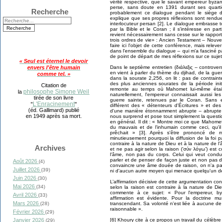
vérité respective, que le savant empereur byza
perse, sans doute en 1391 durant ses quartier
Recherche
probablement ce dialogue pendant le siège 
explique que ses propres réflexions sont rendu
interlocuteur persan [2]. Le dialogue embrasse t
par la Bible et le Coran ; il s'intéresse en pa
revient nécessairement sans cesse sur le rapport 
trois ordres de vie» : Ancien Testament – Nou
faire ici l'objet de cette conférence, mais rel
dans l'ensemble du dialogue – qui m'a fasciné par
de point de départ de mes réflexions sur ce sujet
« Seul est éternel le devoir
Dans le septième entretien (διάλεξις – controver
envers l'être humain
en vient à parler du thème du djihad, de la gue
comme tel. »
dans la sourate 2,256, on lit : pas de contrain
des plus anciennes sourates de la période initi
Citation de
remonte au temps où Mahomet lui-même était
philosophe Simone Weil
la
naturellement, l'empereur connaissait aussi les
tirée de son livre
guerre sainte, retenues par le Coran. Sans 
L'Enracinement
"
"
différent des « détenteurs d'Écritures » et des 
(éd. Gallimard) publié
d'une manière étonnamment abrupte – abrupte a
en 1949 après sa mort.
nous surprend et pose tout simplement la questio
en général. Il dit : « Montre moi ce que Mahom
du mauvais et de l'inhumain comme ceci, qu'il 
prêchait » [3]. Après s'être prononcé de 
minutieusement pourquoi la diffusion de la foi pa
contraire à la nature de Dieu et à la nature de l'
Archives
et ne pas agir selon la raison (‘σύν λόγω’) est c
l'âme, non pas du corps. Celui qui veut condui
parler et de penser de façon juste et non pas d
Août 2026
(4)
convaincre une âme douée de raison, on n'a pas
Juillet 2026
(39)
ni d'aucun autre moyen qui menace quelqu'un de 
Juin 2026
(30)
L’affirmation décisive de cette argumentation cont
Mai 2026
(34)
selon la raison est contraire à la nature de Di
commente à ce sujet: « Pour l'empereur, byz
Avril 2026
(33)
affirmation est évidente. Pour la doctrine m
Mars 2026
transcendant. Sa volonté n'est liée à aucune de 
(28)
raisonnable ».
Février 2026
(29)
[6] Khoury cite à ce propos un travail du célèbr
Janvier 2026
(29)