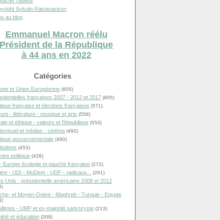
tacter l'auteur
yright Sylvain Rakotoarison
s au blog
Emmanuel Macron réélu
Président de la République
à 44 ans en 2022
Catégories
ope et Union Européenne
(605)
sidentielles françaises 2007 - 2012 et 2017
(605)
itique française et élections françaises
(571)
ure - littérature - musique et arts
(558)
ale et éthique - valeurs et République
(553)
iovisuel et médias - cinéma
(492)
itique gouvernementale
(480)
itutions
(453)
oire politique
(428)
- Europe écologie et gauche française
(272)
tre - UDI - MoDem - UDF - radicaux...
(261)
ts-Unis - présidentielle américaine 2008 et 2012
4)
che- et Moyen-Orient - Maghreb - Turquie - Egypte
4)
llistes - UMP et ex-majorité sarkozyste
(213)
iété et éducation
(208)