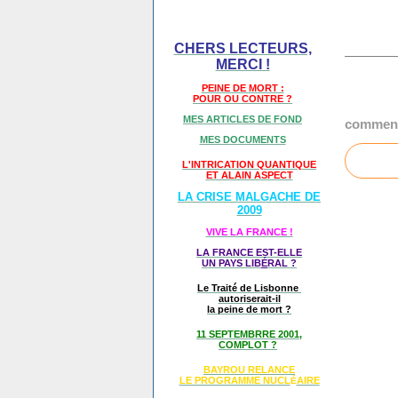
CHERS LECTEURS,
MERCI !
PEINE DE MORT :
POUR OU CONTRE ?
MES ARTICLES DE FOND
comment
MES DOCUMENTS
L'INTRICATION QUANTIQUE
ET ALAIN ASPECT
LA CRISE MALGACHE DE
2009
VIVE LA FRANCE !
LA FRANCE EST-ELLE
UN PAYS LIB
É
RAL ?
Le Traité de Lisbonne
autoriserait-il
la peine de mort ?
11 SEPTEMBRRE 2001,
COMPLOT ?
BAYROU RELANCE
LE PROGRAMME NU
CL
AIRE
É