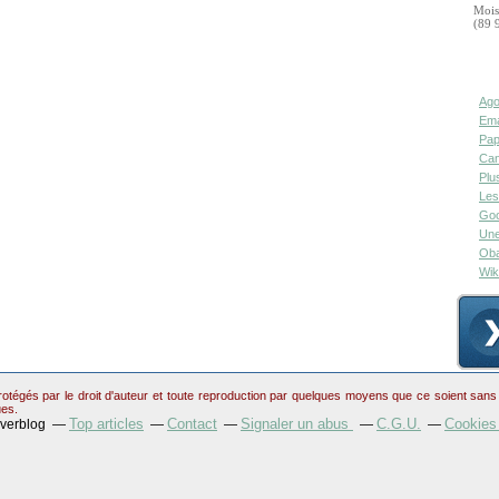
Mois
(89 
Ago
Ema
Pap
Can
Plu
Les
Goo
Une
Oba
Wik
otégés par le droit d'auteur et toute reproduction par quelques moyens que ce soient sans au
ues.
Top articles
Contact
Signaler un abus
C.G.U.
Cookies
Overblog