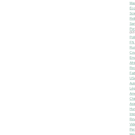
Ma
Éco
Sci
Rel
San
Por
(12
Poli
FN 
Rus
Cov
Env
Afr
Rec
Fai
USA
Aut
Lég
Amé
Chi
Asi
Hu
Int
Rev
Vid
Per
Méd