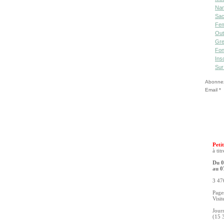
Nan
Sac
Fe
Out
Gre
Fon
Ins
Sur
Abonnez-
Email
Petit
à tit
Du 0
au 0
3 476
Pages
Visit
Jour
(15 