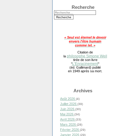
Recherche
« Seul est éternel le devoir
envers l'être humain
comme tel. »
Citation de
philosophe Simone Weil
la
tirée de son livre
L'Enracinement
"
"
(éd. Gallimard) publié
en 1949 après sa mort.
Archives
Août 2026
(4)
Juillet 2026
(39)
Juin 2026
(30)
Mai 2026
(34)
Avril 2026
(33)
Mars 2026
(28)
Février 2026
(29)
Janvier 2026
(29)