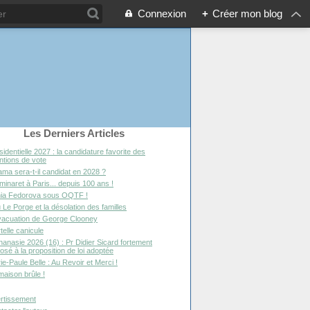
Connexion
+
Créer mon blog
Les Derniers Articles
sidentielle 2027 : la candidature favorite des
entions de vote
ma sera-t-il candidat en 2028 ?
minaret à Paris... depuis 100 ans !
ia Fedorova sous OQTF !
 Le Porge et la désolation des familles
vacuation de George Clooney
telle canicule
hanasie 2026 (16) : Pr Didier Sicard fortement
osé à la proposition de loi adoptée
ie-Paule Belle : Au Revoir et Merci !
maison brûle !
rtissement