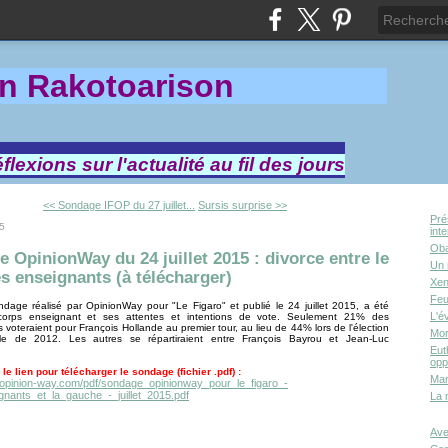
in Rakotoa
rison
lexions sur l'actualité au fil des jours
<< Sondage IFOP du 27 juillet...
Sursis surprise >>
Pré
15
int
Oba
 OpinionWay du 24 juillet 2015 : divorce entre le
Un 
es enseignants (à télécharger)
Xen
Feu
dage réalisé par OpinionWay pour "Le Figaro" et publié le 24 juillet 2015, a été
L'é
corps enseignant et ses attentes et intentions de vote. Seulement 21% des
 voteraient pour François Hollande au premier tour, au lieu de 44% lors de l'élection
Mor
elle de 2012. Les autres se répartiraient entre François Bayrou et Jean-Luc
Eut
opp
 le lien pour télécharger le sondage (fichier .pdf) :
Mar
.opinion-way.com/pdf/sondage_opinionway_pour_le_figaro_-
gnants_et_la_gauche_-_juillet_2015.pdf
La 
Ave