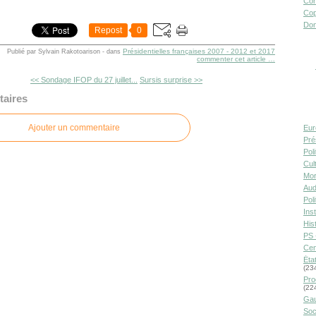
Con
Cop
Don
Repost
0
Présidentielles françaises 2007 - 2012 et 2017
Publié par Sylvain Rakotoarison
-
dans
commenter cet article
…
<< Sondage IFOP du 27 juillet...
Sursis surprise >>
aires
Ajouter un commentaire
Eur
Pré
Pol
Cult
Mor
Aud
Pol
Inst
Hist
PS 
Cen
Éta
(23
Pro
(22
Gau
Soc