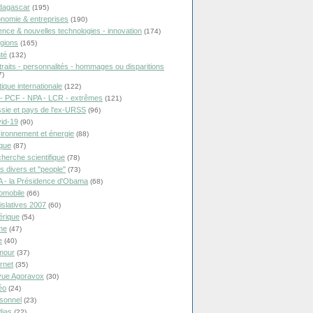
dagascar
(195)
nomie & entreprises
(190)
ence & nouvelles technologies - innovation
(174)
igions
(165)
té
(132)
traits - personnalités - hommages ou disparitions
7)
tique internationale
(122)
- PCF - NPA - LCR - extrêmes
(121)
sie et pays de l'ex-URSS
(96)
id-19
(90)
ironnement et énergie
(88)
ique
(87)
herche scientifique
(78)
ts divers et "people"
(73)
 - la Présidence d'Obama
(68)
omobile
(66)
islatives 2007
(60)
rique
(54)
ne
(47)
e
(40)
mour
(37)
ernet
(35)
ue Agoravox
(30)
éo
(24)
sonnel
(23)
ias
(22)