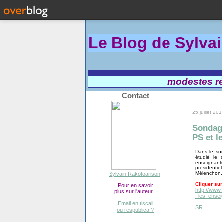
Le Blog de Sylva
modestes réf
Contact
25 juillet 20
Sondage
PS et l
Dans le son
étudié le 
enseignants
présidenti
Mélenchon.
Sylvain Rakotoarison
Cliquer sur
Pour en savoir
http://www
plus sur l'auteur...
_les_ensei
Email en tiscali
SR
ou respublica ?