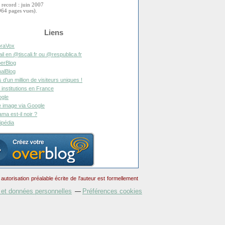
 record : juin 2007
964 pages vues).
Liens
raVox
il en @tiscali.fr ou @respublica.fr
erBlog
alBlog
s d'un million de visiteurs uniques !
 institutions en France
gle
 image via Google
ma est-il noir ?
ipédia
torisation préalable écrite de l'auteur est formellement
 et données personnelles
Préférences cookies