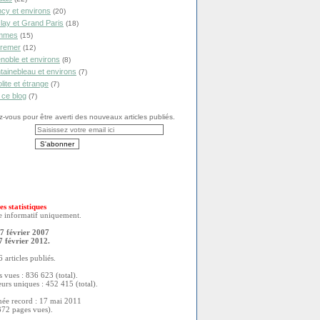
cy et environs
(20)
lay et Grand Paris
(18)
mmes
(15)
remer
(12)
noble et environs
(8)
tainebleau et environs
(7)
olite et étrange
(7)
 ce blog
(7)
vous pour être averti des nouveaux articles publiés.
es statistiques
re informatif uniquement.
7 février 2007
7 février 2012.
 articles publiés.
 vues : 836 623 (total).
eurs uniques : 452 415 (total).
née record : 17 mai 2011
372 pages vues).