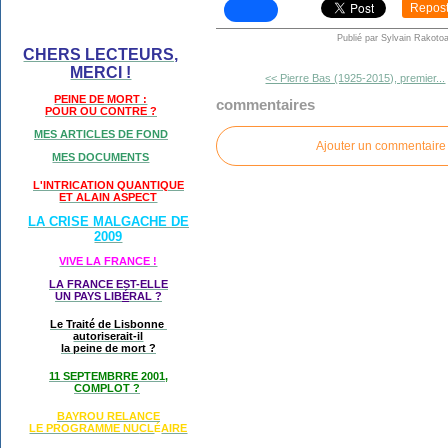
Repos
Publié par Sylvain Rakotoa
CHERS LECTEURS,
MERCI !
<< Pierre Bas (1925-2015), premier...
PEINE DE MORT :
commentaires
POUR OU CONTRE ?
MES ARTICLES DE FOND
Ajouter un commentaire
MES DOCUMENTS
L'INTRICATION QUANTIQUE
ET ALAIN ASPECT
LA CRISE MALGACHE DE
2009
VIVE LA FRANCE !
LA FRANCE EST-ELLE
UN PAYS LIB
É
RAL ?
Le Traité de Lisbonne
autoriserait-il
la peine de mort ?
11 SEPTEMBRRE 2001,
COMPLOT ?
BAYROU RELANCE
LE PROGRAMME NU
CL
AIRE
É