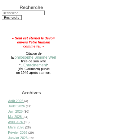
Recherche
« Seul est éternel le devoir
envers l'être humain
comme tel. »
Citation de
philosophe Simone Weil
la
tirée de son livre
L'Enracinement
"
"
(éd. Gallimard) publié
en 1949 après sa mort.
Archives
Août 2026
(4)
Juillet 2026
(39)
Juin 2026
(30)
Mai 2026
(34)
Avril 2026
(33)
Mars 2026
(28)
Février 2026
(29)
Janvier 2026
(29)