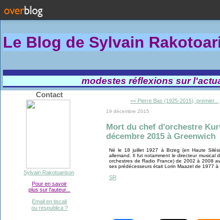
Le Blog de Sylvain Rakotoa
modestes réflexions sur l'actual
Contact
<< Pierre Bas (1925-2015), premier...
19 décembre 2015
Mort du chef d'orchestre Kur
décembre 2015 à Greenwich
Né le 18 juillet 1927 à Brzeg (en Haute Silés
allemand. Il fut notamment le directeur musical
orchestres de Radio France) de 2002 à 2008 ava
ses prédécesseurs était Lorin Maazel de 1977 à
Sylvain Rakotoarison
SR
Pour en savoir
plus sur l'auteur...
Email en tiscali
ou respublica ?