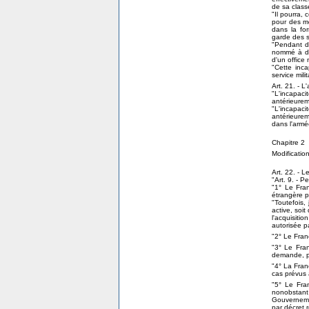
de sa class
"Il pourra, 
pour des mo
dans la for
garde des s
"Pendant di
nommé à des
d'un office m
"Cette inc
service milit
Art. 21. - L
"L'incapaci
antérieure
"L'incapaci
antérieurem
dans l'armé
Chapitre 2
Modification
Art. 22. - L
"Art. 9. - P
"1° Le Fran
étrangère pa
"Toutefois, 
active, soi
l'acquisitio
autorisée p
"2° Le Franç
"3° Le Fran
demande, pa
"4° La Fran
cas prévus à 
"5° Le Fran
nonobstant 
Gouverneme
par décret 