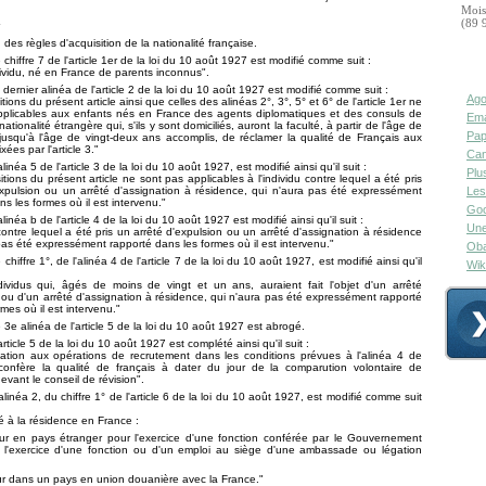
Mois
(89 
 des règles d'acquisition de la nationalité française.
e chiffre 7 de l'article 1er de la loi du 10 août 1927 est modifié comme suit :
dividu, né en France de parents inconnus".
e dernier alinéa de l'article 2 de la loi du 10 août 1927 est modifié comme suit :
Ago
tions du présent article ainsi que celles des alinéas 2°, 3°, 5° et 6° de l'article 1er ne
pplicables aux enfants nés en France des agents diplomatiques et des consuls de
Ema
nationalité étrangère qui, s'ils y sont domiciliés, auront la faculté, à partir de l'âge de
Pap
jusqu'à l'âge de vingt-deux ans accomplis, de réclamer la qualité de Français aux
xées par l'article 3."
Can
'alinéa 5 de l'article 3 de la loi du 10 août 1927, est modifié ainsi qu'il suit :
Plu
tions du présent article ne sont pas applica­bles à l'individu contre lequel a été pris
xpulsion ou un arrêté d'assignation à résidence, qui n'aura pas été expressément
Les
s les formes où il est intervenu."
Goo
'alinéa b de l'article 4 de la loi du 10 août 1927 est modifié ainsi qu'il suit :
Une
 contre lequel a été pris un arrêté d'expulsion ou un arrêté d'assignation à résidence
pas été expressément rapporté dans les formes où il est inter­venu."
Oba
e chiffre 1°, de l'alinéa 4 de l'article 7 de la loi du 10 août 1927, est modifié ainsi qu'il
Wik
dividus qui, âgés de moins de vingt et un ans, auraient fait l'objet d'un arrêté
 ou d'un arrêté d'assignation à résidence, qui n'aura pas été expressément rapporté
mes où il est intervenu."
e 3e alinéa de l'article 5 de la loi du 10 août 1927 est abrogé.
'article 5 de la loi du 10 août 1927 est complété ainsi qu'il suit :
pation aux opérations de recrutement dans les conditions prévues à l'alinéa 4 de
, confère la qualité de français à dater du jour de la comparution volontaire de
devant le conseil de révision".
'alinéa 2, du chiffre 1° de l'article 6 de la loi du 10 août 1927, est modifié comme suit
lé à la résidence en France :
our en pays étranger pour l'exercice d'une fonction conférée par le Gouvernement
u l'exer­cice d'une fonction ou d'un emploi au siège d'une ambassade ou légation
ur dans un pays en union douanière avec la France."