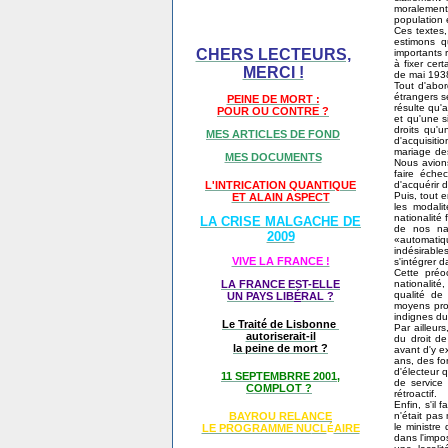
moralement
population 
Ces textes,
estimons qu
CHERS LECTEURS,
importants 
à fixer cer
MERCI !
de mai 193
Tout d'abor
étrangers se
PEINE DE MORT :
résulte qu'
POUR OU CONTRE ?
et qu'une s
droits qu'u
MES ARTICLES DE FOND
d'acquisit
mariage des
MES DOCUMENTS
Nous avions
faire éche
d'acquérir d
L'INTRICATION QUANTIQUE
Puis, tout 
ET ALAIN ASPECT
les modali
nationalité
LA CRISE MALGACHE DE
de nos nat
2009
«automatique
indésirabl
VIVE LA FRANCE !
s'intégrer da
Cette préo
nationalité,
LA FRANCE EST-ELLE
qualité de 
UN PAYS LIB
É
RAL ?
moyens prom
indignes du 
Le Traité de Lisbonne
Par ailleur
autoriserait-il
du droit de
la peine de mort ?
avant d'y e
ans, des fon
d'électeur 
11 SEPTEMBRRE 2001,
de service 
COMPLOT ?
rétroactif.
Enfin, s'il 
n'était pas
BAYROU RELANCE
le ministre 
LE PROGRAMME NU
CL
AIRE
É
dans l'impo