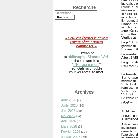
une locali
judiciaires
Recherche
l'ordre pub
résidence. 
centres sp
infractions 
En outre, à
France, s'o
sanction ef
autorités f
avons l'hon
Veuillez ag
« Seul est éternel le devoir
envers l'être humain
Le présiden
ministre de
comme tel. »
Édouard D
Citation de
Le ministre d
philosophe Simone Weil
la
Albert SAR
tirée de son livre
Le garde de
L'Enracinement
"
"
Paul MAR
(éd. Gallimard) publié
en 1949 après sa mort.
Le Présiden
Sur le rapp
ministre de 
Vu la loi d
redressemen
Vu le décre
Archives
Vu la loi du
Le conseil 
Août 2026
(4)
Décrète:
Juillet 2026
(39)
Juin 2026
(30)
TITRE Ier
Mai 2026
CONDITIO
(34)
SUBORDONN
Avril 2026
(33)
Article 1er
Mars 2026
(28)
jouissance 
domicile ou
Février 2026
(29)
l'exercice 
Janvier 2026
(29)
séjourner s