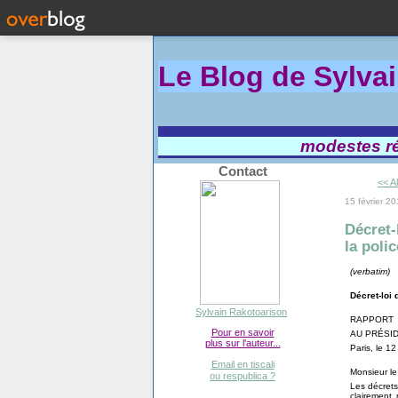
Le Blog de Sylva
modestes réf
Contact
<< A
15 février 2
Décret-
la poli
(verbatim)
Décret-loi 
Sylvain Rakotoarison
RAPPORT
Pour en savoir
AU PRÉSI
plus sur l'auteur...
Paris, le 1
Email en tiscali
Monsieur le
ou respublica ?
Les décrets
clairement 