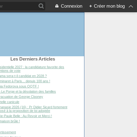
Connexion
+
Créer mon blog
Les Derniers Articles
sidentielle 2027 : la candidature favorite des
entions de vote
ma sera-t-il candidat en 2028 ?
minaret à Paris... depuis 100 ans !
ia Fedorova sous OQTF !
 Le Porge et la désolation des familles
vacuation de George Clooney
telle canicule
hanasie 2026 (16) : Pr Didier Sicard fortement
osé à la proposition de loi adoptée
ie-Paule Belle : Au Revoir et Merci !
maison brûle !
rtissement