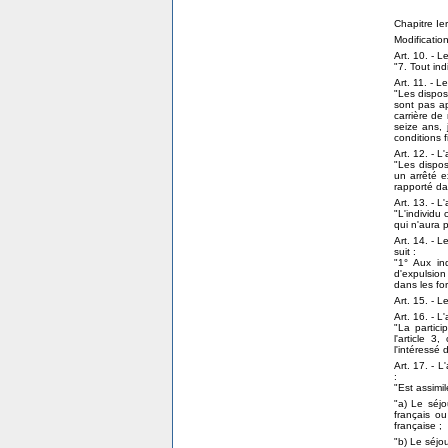
Chapitre Ier
Modification
Art. 10. - L
"7. Tout in
Art. 11. - L
"Les disposi
sont pas a
carrière de 
seize ans, 
conditions fi
Art. 12. - L
"Les disposi
un arrêté e
rapporté dan
Art. 13. - L
"L'individu
qui n'aura 
Art. 14. - L
suit :
"1° Aux in
d'expulsion
dans les for
Art. 15. - L
Art. 16. - L
"La partici
l'article 3
l'intéressé 
Art. 17. - L
:
"Est assimi
"a) Le séj
français o
française ;
"b) Le séjo