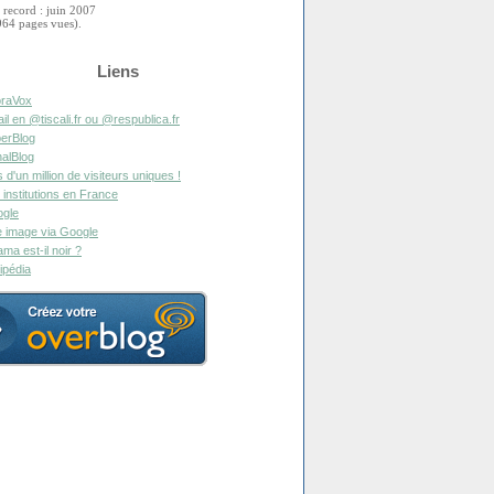
 record : juin 2007
964 pages vues).
Liens
raVox
il en @tiscali.fr ou @respublica.fr
erBlog
alBlog
s d'un million de visiteurs uniques !
 institutions en France
gle
 image via Google
ma est-il noir ?
ipédia