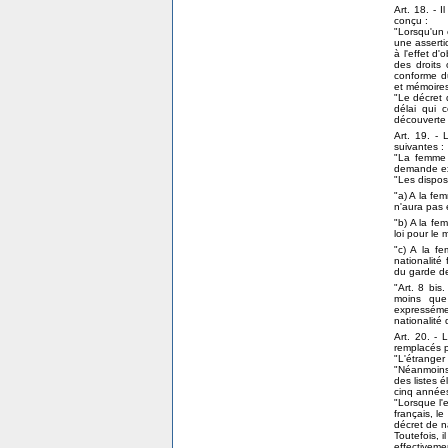
Art. 18. - I
conçu :
"Lorsqu'un 
une assert
à l'effet d'
des droits 
conforme du
et mémoire
"Le décret 
délai qui 
découverte 
Art. 19. - 
suivantes :
"La femme 
demande exp
"Les disposi
"a) A la fe
n'aura pas 
"b) A la fe
loi pour le
"c) A la fe
nationalité
du garde de
"Art. 8 bis
moins que 
expressémen
nationalité 
Art. 20. - 
remplacés p
"L'étranger 
"Néanmoins,
des listes é
cinq années
"Lorsque l'
français, l
décret de na
Toutefois, 
effectiveme