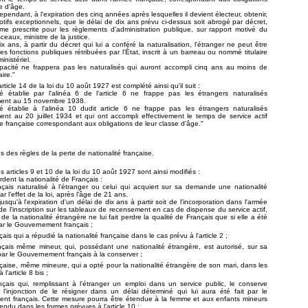
e d'âge.
cependant, à l'expiration des cinq années après lesquelles il devient électeur, obtenir,
tifs exceptionnels, que le délai de dix ans prévu ci-dessus soit abrogé par décret,
me prescrite pour les règlements d'administration publique, sur rapport motivé du
ceaux, ministre de la justice.
x ans, à partir du décret qui lui a conféré la naturalisation, l'étranger ne peut être
 fonctions publiques rétribuées par l'État, inscrit à un barreau ou nommé titulaire
inistériel.
apacité ne frappera pas les naturalisés qui auront accompli cinq ans au moins de
aire."
'article 14 de la loi du 10 août 1927 est complété ainsi qu'il suit :
té établie par l'alinéa 6 de l'article 6 ne frappe pas les étrangers naturalisés
ment au 15 novembre 1938.
té établie à l'alinéa 10 dudit article 6 ne frappe pas les étrangers naturalisés
ent au 20 juillet 1934 et qui ont accompli effectivement le temps de service actif
e française correspondant aux obligations de leur classe d'âge."
s des règles de la perte de nationalité française.
es articles 9 et 10 de la loi du 10 août 1927 sont ainsi modifiés :
erdent la nationalité de Français :
çais naturalisé à l'étranger ou celui qui acquiert sur sa demande une nationalité
r l'effet de la loi, après l'âge de 21 ans.
jusqu'à l'expiration d'un délai de dix ans à partir soit de l'incorporation dans l'armée
t de l'inscription sur les tableaux de recensement en cas de dispense du service actif,
n de la nationalité étrangère ne lui fait perdre la qualité de Français que si elle a été
ar le Gouvernement français ;
ais qui a répudié la nationalité française dans le cas prévu à l'article 2 ;
çais même mineur, qui, possédant une nationalité étrangère, est autorisé, sur sa
r le Gouvernement français à la conserver ;
çaise, même mineure, qui a opté pour la nationalité étrangère de son mari, dans les
l'article 8 bis ;
çais qui, remplissant à l'étranger un emploi dans un service public, le conserve
l'injonction de le résigner dans un délai déterminé qui lui aura été fait par le
nt français. Cette mesure pourra être étendue à la femme et aux enfants mineurs
rendu dans les formes prévues à l'article 10 ;