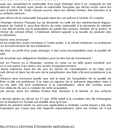
çais qui, possédant la nationalité d'un pays étranger dont il se comporte en fait
tional, est déclaré avoir perdu la nationalité française par décret rendu dans les
ues à l'article 10. Cette mesure pourra, dans les mêmes formes, être étendue à la
x enfants mineurs ;
ais déchu de la nationalité française dans les cas prévus à l'article 10 ci-après.
 L'étranger devenu Français sur sa demande ou celle de ses représentants légaux,
ication de l'article 4, peut être déchu de cette nationalité à la demande du ministre
ur, par décret rendu sur la proposition du garde des sceaux, ministre de la justice, et
nforme du conseil d'État. L'intéressé dûment appelé a la faculté de produire des
es mémoires.
héance sera encourue :
ir accompli des actes contraires à l'ordre public, à la sûreté intérieure ou extérieure
u au fonctionnement de ses institutions ;
être livré, au profit d'un pays étranger, à des actes incompatibles avec la qualité de
çais.
tre soustrait aux obligations résultant pour lui des lois de recrutement ;
voir, en France ou à l'étranger, commis un crime ou un délit ayant entraîné une
on à une peine d'au moins une année d'emprisonnement.
 devra intervenir dans les dix ans du décret de naturalisation si les faits sont
udit décret et dans les dix ans de la perpétration des faits s'ils sont postérieurs à la
on.
chéance sera encourue quelle que soit la date de l'acquisition de la qualité de
ême si elle est antérieure à la mise en vigueur de la présente disposition mais à
que les faits s'ils sont postérieurs à la naturalisation, aient été commis avant
 d'un délai de dix ans à compter de cette acquisition.
sure pourra dans les mêmes formes être étendue à la femme et aux enfants
Le dernier alinéa du décret du 17 juin 1938 relatif à la condition des fils d'étrangers
e et résidant en Tunisie est modifié ainsi qu'il suit :
tions du présent article ne sont pas applica­bles à l'individu contre lequel a été pris
d'expulsion qui n'aura pas été rapporté expressément dans les formes où il est
RELATIVES A CERTAINS ÉTRANGERS INDÉSIRABLES