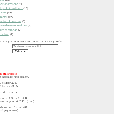
cy et environs
(20)
lay et Grand Paris
(18)
mmes
(15)
remer
(12)
noble et environs
(8)
tainebleau et environs
(7)
olite et étrange
(7)
 ce blog
(7)
vous pour être averti des nouveaux articles publiés.
es statistiques
re informatif uniquement.
7 février 2007
7 février 2012.
 articles publiés.
 vues : 836 623 (total).
eurs uniques : 452 415 (total).
née record : 17 mai 2011
372 pages vues).