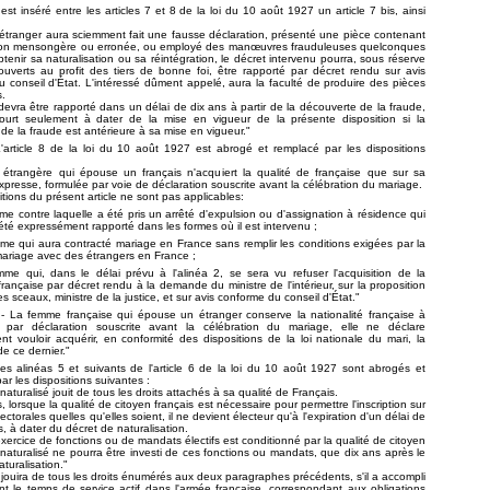
l est inséré entre les articles 7 et 8 de la loi du 10 août 1927 un article 7 bis, ainsi
étranger aura sciemment fait une fausse déclaration, présenté une pièce contenant
ion mensongère ou erronée, ou employé des manœuvres frauduleuses quelconques
obtenir sa naturalisa­tion ou sa réintégration, le décret intervenu pourra, sous réserve
ouverts au profit des tiers de bonne foi, être rapporté par décret rendu sur avis
 conseil d'État. L'intéressé dûment appelé, aura la faculté de produire des pièces
s.
devra être rapporté dans un délai de dix ans à partir de la découverte de la fraude,
court seulement à dater de la mise en vigueur de la présente disposition si la
de la fraude est antérieure à sa mise en vigueur."
L'article 8 de la loi du 10 août 1927 est abrogé et remplacé par les dispositions
étrangère qui épouse un français n'acquiert la qualité de française que sur sa
resse, formulée par voie de déclaration souscrite avant la célébration du mariage.
tions du présent article ne sont pas applica­bles:
mme contre laquelle a été pris un arrêté d'expulsion ou d'assignation à résidence qui
été expressément rapporté dans les formes où il est intervenu ;
mme qui aura contracté mariage en France sans remplir les conditions exigées par la
 mariage avec des étrangers en France ;
mme qui, dans le délai prévu à l'alinéa 2, se sera vu refuser l'acquisition de la
 française par décret rendu à la demande du ministre de l'intérieur, sur la proposition
s sceaux, ministre de la justice, et sur avis conforme du conseil d'État."
. - La femme française qui épouse un étranger conserve la nationalité française à
par déclaration souscrite avant la célébration du mariage, elle ne déclare
t vouloir acquérir, en conformité des disposi­tions de la loi nationale du mari, la
de ce dernier."
Les alinéas 5 et suivants de l'article 6 de la loi du 10 août 1927 sont abrogés et
ar les dispositions suivantes :
naturalisé jouit de tous les droits attachés à sa qualité de Français.
 lorsque la qualité de citoyen français est nécessaire pour permettre l'inscription sur
lectorales quelles qu'elles soient, il ne devient électeur qu'à l'expiration d'un délai de
, à dater du décret de naturalisation.
exercice de fonctions ou de mandats électifs est conditionné par la qualité de citoyen
e naturalisé ne pourra être investi de ces fonctions ou mandats, que dix ans après le
turalisation."
il jouira de tous les droits énumérés aux deux paragraphes précédents, s'il a accompli
nt le temps de service actif dans l'armée française, correspondant aux obligations