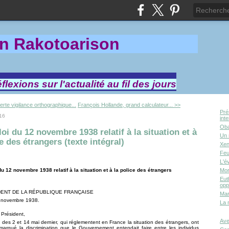
in Rakotoa
rison
lexions sur l'actualité au fil des jours
lerte vigilance orthographique...
François Hollande, grand calculateur... >>
Pré
016
int
Oba
loi du 12 novembre 1938 relatif à la situation et à
Un 
ce des étrangers (texte intégral)
Xen
Feu
L'é
du 12 novembre 1938 relatif à la situation et à la police des étrangers
Mor
Eut
opp
DENT DE LA RÉPUBLIQUE FRANÇAISE
Mar
2 novembre 1938.
La 
 Président,
Ave
 des 2 et 14 mai dernier, qui réglementent en France la situation des étrangers, ont
marqué la discrimination que le Gouvernement entendait faire entre les individus