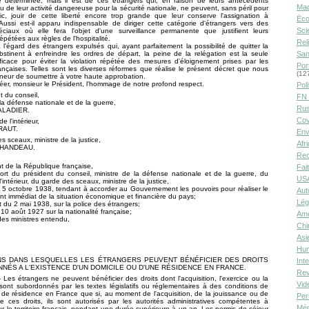
té déterminée, mais il est de ces étrangers qui, en raison de leurs antécédents
Ma
 ou de leur activité dangereuse pour la sécurité nationale, ne peuvent, sans péril pour
lic, jouir de cette liberté encore trop grande que leur conserve l'assignation à
Éco
Aussi est-il apparu indispensable de diriger cette catégorie d'étrangers vers des
Sci
éciaux où elle fera l'objet d'une surveillance permanente que justifient leurs
répétées aux règles de l'hospitalité.
Rel
 l'égard des étrangers expulsés qui, ayant parfaitement la possibilité de quitter la
bstinent à enfreindre les ordres de départ, la peine de la relégation est la seule
San
ficace pour éviter la violation répétée des mesures d'éloignement prises par les
Por
rançaises. Telles sont les diverses réformes que réalise le présent décret que nous
(12
neur de soumettre à votre haute approbation.
réer, monsieur le Président, l'hommage de notre profond respect.
Poli
t du conseil,
FN 
 la défense nationale et de la guerre,
Rus
ALADIER.
Cov
e l'intérieur,
RAUT.
Env
s sceaux, ministre de la justice,
Afr
CHANDEAU.
Rec
t de la République française,
Fai
ort du président du conseil, ministre de la défense nationale et de la guerre, du
USA
l'intérieur, du garde des sceaux, ministre de la justice,
u 5 octobre 1938, tendant à accorder au Gouvernement les pouvoirs pour réaliser le
Aut
t immédiat de la situation économique et financière du pays;
Lég
t du 2 mai 1938, sur la police des étrangers;
 10 août 1927 sur la nationalité française;
Amé
des ministres entendu,
Chi
Asi
Hu
NS DANS LESQUELLES LES ÉTRANGERS PEUVENT BÉNÉFICIER DES DROITS
Int
ÉS A L'EXISTENCE D'UN DOMICILE OU D'UNE RÉSIDENCE EN FRANCE.
Rev
 - Les étrangers ne peuvent bénéficier des droits dont l'acquisition, l'exercice ou la
Vid
sont subordonnés par les textes législatifs ou réglementaires à des conditions de
 de résidence en France que si, au moment de l'acquisition, de la jouissance ou de
Per
de ces droits, ils sont autorisés par les autorités administratives compétentes à
Méd
ur le territoire français, pendant une durée supérieure à un an. Les permis de séjour