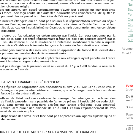
ur un an, ou moins d'un an, ne peuvent, même s'ils ont été renouvelés, tenir lieu
Nan
ation ci-dessus exigée.
Sac
rs qui auront, soit cessé volontairement d'avoir leur domicile ou leur résidence
n France, soit reçu l'ordre des autorités administratives compétentes, de quitter le
Fe
ne pourront plus se prévaloir du bénéfice de l'alinéa précédent.
Out
es mineurs étrangers qui ne sont pas soumis à la réglementation relative au séjour
rs en France, ne peuvent bénéficier des droits visés à l'article 1er, que si leur
Gre
t légal, au cas où il serait lui-même étranger, remplit personnellement les conditions
Fon
ledit article.
Ins
a preuve de l'autorisation de séjour prévue par l'article 1er sera rapportée par la
soit de la carte d'identité réglementaire d'étranger, soit d'un certificat délivré par la
Sur
du lieu du domicile ou de la résidence de l'intéressé, mentionnant la date à laquelle
été admis à s'établir sur le territoire français et la durée de l'autorisation accordée.
Abonnez-
es étrangers soumis à des mesures prises en application de l'article II du décret du 2
 pourront se prévaloir des droits susmentionnés.
Email
es dispositions qui précédent sont applicables aux étrangers ayant pénétré en France
ent à la mise en vigueur du présent décret.
l n'est pas dérogé par le présent décret au décret du 17 juin 1938 tendant à assurer la
du commerce français.
ELATIVES AU MARIAGE DES ÉTRANGERS
Petit
ns préjudice de l'application des dispositions du titre V du livre 1er du code civil, le
à tit
l'étranger ne pourra être célébré en France, que si l'étranger remplit les conditions
l'article 1er du présent décret.
Du 0
'officier de l'état civil qui célébrerait le mariage d'un étranger en violation des
au 0
 de l'article précédent sera passible de l'amende prévue à l'article 192 du code civil.
qui, sans remplir les conditions exigées par l'article précédent, aura contracté
3 476
 France, sera puni d'une amende de 16 à 300 F et d'un emprisonnement de trois
ns et de six mois au plus.
Pages
s dispositions des titres Ier et Il ne sont pas applicables aux agents diplomatiques et
Visit
 de carrière.
Jour
(15 
ION DE LA LOI DU 10 AOUT 1927 SUR LA NATIONALITÉ FRANÇAISE