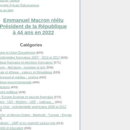
tacter l'auteur
yright Sylvain Rakotoarison
s au blog
Emmanuel Macron réélu
Président de la République
à 44 ans en 2022
Catégories
ope et Union Européenne
(605)
sidentielles françaises 2007 - 2012 et 2017
(605)
itique française et élections françaises
(571)
ure - littérature - musique et arts
(558)
ale et éthique - valeurs et République
(553)
iovisuel et médias - cinéma
(492)
itique gouvernementale
(480)
itutions
(453)
oire politique
(428)
- Europe écologie et gauche française
(272)
tre - UDI - MoDem - UDF - radicaux...
(261)
ts-Unis - présidentielle américaine 2008 et 2012
4)
che- et Moyen-Orient - Maghreb - Turquie - Egypte
4)
llistes - UMP et ex-majorité sarkozyste
(213)
iété et éducation
(208)