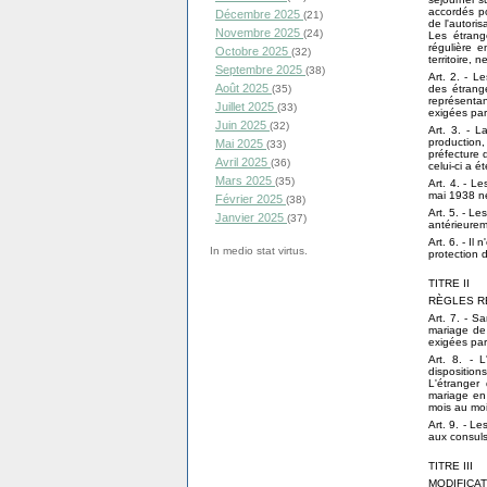
accordés po
Décembre 2025
(21)
de l'autoris
Novembre 2025
(24)
Les étrange
régulière e
Octobre 2025
(32)
territoire, 
Septembre 2025
(38)
Art. 2. - L
Août 2025
des étrange
(35)
représentan
Juillet 2025
(33)
exigées par 
Juin 2025
(32)
Art. 3. - L
production, 
Mai 2025
(33)
préfecture 
Avril 2025
(36)
celui­-ci a 
Mars 2025
(35)
Art. 4. - L
mai 1938 ne
Février 2025
(38)
Art. 5. - L
Janvier 2025
(37)
antérieurem
Art. 6. - I
In medio stat virtus.
protection 
TITRE II
RÈGLES R
Art. 7. - Sa
mariage de 
exigées par 
Art. 8. - L
dispositions
L'étranger 
mariage en
mois au moi
Art. 9. - Le
aux consuls
TITRE III
MODIFICAT