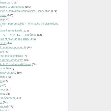
dagascar
(195)
nomie & entreprises
(190)
ence & nouvelles technologies - innovation
(174)
igions
(165)
té
(132)
traits - personnalités - hommages ou disparitions
7)
tique internationale
(122)
- PCF - NPA - LCR - extrêmes
(121)
sie et pays de l'ex-URSS
(96)
id-19
(90)
ironnement et énergie
(88)
ique
(87)
herche scientifique
(78)
ts divers et "people"
(73)
 - la Présidence d'Obama
(68)
omobile
(66)
islatives 2007
(60)
rique
(54)
ne
(47)
e
(40)
mour
(37)
ernet
(35)
ue Agoravox
(30)
éo
(24)
sonnel
(23)
ias
(22)