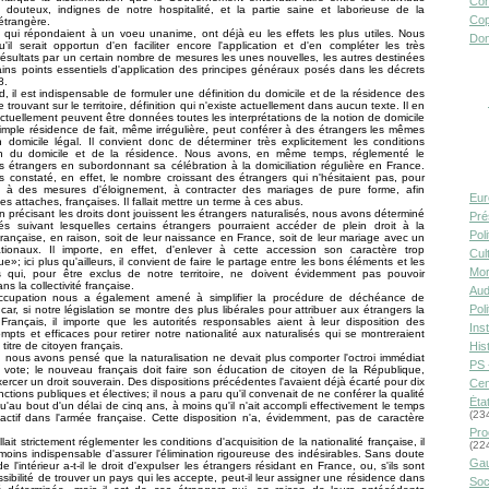
Con
 douteux, indignes de notre hospita­lité, et la partie saine et laborieuse de la
Cop
étrangère.
 qui répondaient à un voeu unanime, ont déjà eu les effets les plus utiles. Nous
Don
'il serait opportun d'en faciliter encore l'application et d'en compléter les très
résultats par un certain nombre de mesures les unes nouvelles, les autres destinées
tains points essentiels d'application des principes généraux posés dans les décrets
8.
d, il est indispensable de formuler une définition du domicile et de la résidence des
 trouvant sur le territoire, définition qui n'existe actuellement dans aucun texte. Il en
actuellement peuvent être données toutes les interprétations de la notion de domicile
imple résidence de fait, même irrégulière, peut conférer à des étrangers les mêmes
n domicile légal. Il convient donc de déterminer très explicitement les conditions
ion du domicile et de la résidence. Nous avons, en même temps, réglementé le
 étrangers en subordonnant sa célébration à la domiciliation régulière en France.
 constaté, en effet, le nombre croissant des étrangers qui n'hésitaient pas, pour
c à des mesures d'éloignement, à contracter des mariages de pure forme, afin
Eur
es attaches, françaises. Il fallait mettre un terme à ces abus.
en précisant les droits dont jouissent les étrangers naturalisés, nous avons déterminé
Pré
tés suivant lesquelles certains étrangers pourraient accéder de plein droit à la
Pol
 française, en raison, soit de leur naissance en France, soit de leur mariage avec un
ionaux. Il importe, en effet, d'enlever à cette accession son caractère trop
Cult
»; ici plus qu'ailleurs, il convient de faire le partage entre les bons éléments et les
Mor
es qui, pour être exclus de notre territoire, ne doivent évidemment pas pouvoir
ns la collecti­vité française.
Aud
ccupation nous a également amené à simplifier la procédure de déchéance de
Pol
 car, si notre législation se montre des plus libérales pour attribuer aux étrangers la
Français, il importe que les autorités responsables aient à leur disposition des
Inst
pts et efficaces pour retirer notre nationalité aux naturalisés qui se montreraient
titre de citoyen français.
Hist
s, nous avons pensé que la naturalisation ne devait plus comporter l'octroi immédiat
PS 
 vote; le nouveau français doit faire son éducation de citoyen de la République,
xercer un droit souverain. Des dispositions précédentes l'avaient déjà écarté pour dix
Cen
ctions publiques et électives; il nous a paru qu'il convenait de ne conférer la qualité
Éta
qu'au bout d'un délai de cinq ans, à moins qu'il n'ait accompli effectivement le temps
(23
actif dans l'armée française. Cette disposition n'a, évidemment, pas de caractère
Pro
fallait strictement réglementer les conditions d'acquisition de la nationalité française, il
(22
 moins indispensable d'assurer l'élimination rigoureuse des indésirables. Sans doute
Gau
de l'intérieur a-t-il le droit d'expulser les étrangers résidant en France, ou, s'ils sont
ssibilité de trouver un pays qui les accepte, peut­-il leur assigner une résidence dans
Soc