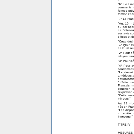
"6° Le Fran
comme le na
formes prév
femme et au
"7° Le Franç
"Art. 10. -
ou par appl
de l'intérie
sur avis co
pièces et d
"Cette déc
"1° Pour avo
de l'État o
"2° Pour s'
citoyen fran
"3° Pour s'ê
"4° Pour a
condamnati
"Le décret
antérieurs a
naturalisati
" Cette dé
Français, m
condition 
l'expiration
"Cette me
mineurs."
Art. 23. - 
nés en Franc
"Les disposi
un arrêté 
intervenu."
TITRE IV
MESURES 