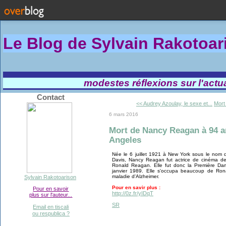
Le Blog de Sylvain Rakotoa
modestes réflexions sur l'actual
Contact
<< Audrey Azoulay, le sexe et...
Mort
6 mars 2016
Mort de Nancy Reagan à 94 a
Angeles
Née le 6 juillet 1921 à New York sous le nom
Davis, Nancy Reagan fut actrice de cinéma d
Ronald Reagan. Elle fut donc la Première Da
janvier 1989. Elle s'occupa beaucoup de Rona
maladie d'Alzheimer.
Sylvain Rakotoarison
Pour en savir plus :
Pour en savoir
http://0z.fr/yIDqT
plus sur l'auteur...
SR
Email en tiscali
ou respublica ?