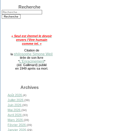
Recherche
« Seul est éternel le devoir
envers l'être humain
comme tel. »
Citation de
philosophe Simone Weil
la
tirée de son livre
L'Enracinement
"
"
(éd. Gallimard) publié
en 1949 après sa mort.
Archives
Août 2026
(4)
Juillet 2026
(39)
Juin 2026
(30)
Mai 2026
(34)
Avril 2026
(33)
Mars 2026
(28)
Février 2026
(29)
Janvier 2026
(29)