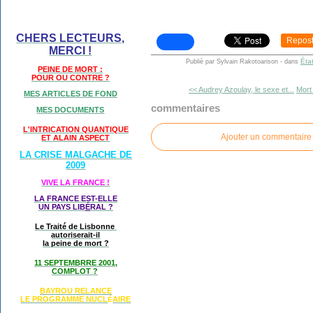
CHERS LECTEURS,
Repos
MERCI !
Éta
Publié par Sylvain Rakotoarison
-
dans
PEINE DE MORT :
POUR OU CONTRE ?
<< Audrey Azoulay, le sexe et...
Mort
MES ARTICLES DE FOND
commentaires
MES DOCUMENTS
L'INTRICATION QUANTIQUE
Ajouter un commentaire
ET ALAIN ASPECT
LA CRISE MALGACHE DE
2009
VIVE LA FRANCE !
LA FRANCE EST-ELLE
UN PAYS LIB
É
RAL ?
Le Traité de Lisbonne
autoriserait-il
la peine de mort ?
11 SEPTEMBRRE 2001,
COMPLOT ?
BAYROU RELANCE
LE PROGRAMME NU
CL
AIRE
É