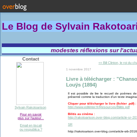
Le Blog de Sylvain Rakotoa
modestes réflexions sur l'actual
Contact
<< Bill Clinton, le roi du c
1 novembre 2017
Livre à télécharger : "Chanso
Louÿs (1894)
Il est possible de lire le recueil de poèmes de
présenté comme la traduction d'un texte imagina
Cliquer pour télécharger le livre (fichier .pdf) :
http://www.editinter.fr/Resources/Bilitis.pdf
Sylvain Rakotoarison
Bilitis au cinéma :
Pour en savoir
http://rakotoarison.over-blog.com/article-sr-2
plus sur l'auteur...
SR
Email en tiscali
ou respublica ?
http://rakotoarison.over-blog.com/article-srb-20161