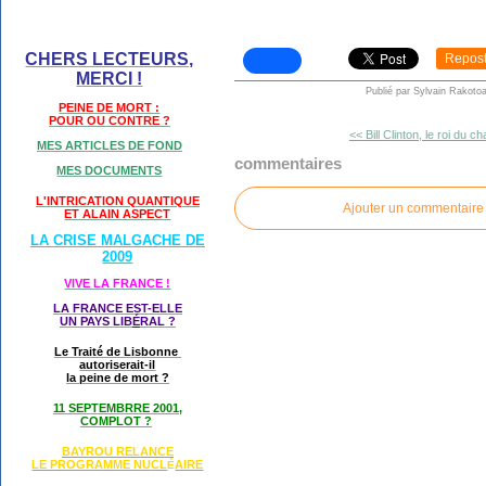
CHERS LECTEURS,
Repos
MERCI !
Publié par Sylvain Rakotoa
PEINE DE MORT :
POUR OU CONTRE ?
<< Bill Clinton, le roi du c
MES ARTICLES DE FOND
commentaires
MES DOCUMENTS
L'INTRICATION QUANTIQUE
Ajouter un commentaire
ET ALAIN ASPECT
LA CRISE MALGACHE DE
2009
VIVE LA FRANCE !
LA FRANCE EST-ELLE
UN PAYS LIB
É
RAL ?
Le Traité de Lisbonne
autoriserait-il
la peine de mort ?
11 SEPTEMBRRE 2001,
COMPLOT ?
BAYROU RELANCE
LE PROGRAMME NU
CL
AIRE
É