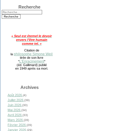
Recherche
« Seul est éternel le devoir
envers l'être humain
comme tel. »
Citation de
philosophe Simone Weil
la
tirée de son livre
L'Enracinement
"
"
(éd. Gallimard) publié
en 1949 après sa mort.
Archives
Août 2026
(4)
Juillet 2026
(39)
Juin 2026
(30)
Mai 2026
(34)
Avril 2026
(33)
Mars 2026
(28)
Février 2026
(29)
Janvier 2026
(29)