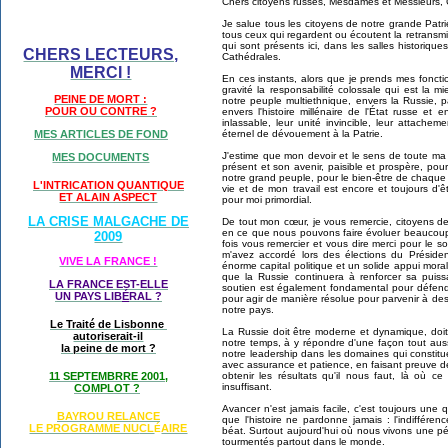
Chers citoyens russes, Mesdames et Messieurs, 
Je salue tous les citoyens de notre grande Patri
tous ceux qui regardent ou écoutent la retransm
qui sont présents ici, dans les salles historiqu
CHERS LECTEURS,
Cathédrales.
MERCI !
En ces instants, alors que je prends mes fonct
gravité la responsabilité colossale qui est la 
PEINE DE MORT :
notre peuple multiethnique, envers la Russie, p
POUR OU CONTRE ?
envers l'histoire millénaire de l'État russe et 
inlassable, leur unité invincible, leur attache
éternel de dévouement à la Patrie.
MES ARTICLES DE FOND
J'estime que mon devoir et le sens de toute ma 
MES DOCUMENTS
présent et son avenir, paisible et prospère, pour
notre grand peuple, pour le bien-être de chaque
L'INTRICATION QUANTIQUE
vie et de mon travail est encore et toujours d'ê
ET ALAIN ASPECT
pour moi primordial.
LA CRISE MALGACHE DE
De tout mon cœur, je vous remercie, citoyens de
en ce que nous pouvons faire évoluer beaucou
2009
fois vous remercier et vous dire merci pour le s
m'avez accordé lors des élections du Présid
VIVE LA FRANCE !
énorme capital politique et un solide appui moral.
que la Russie continuera à renforcer sa puis
LA FRANCE EST-ELLE
soutien est également fondamental pour défendr
UN PAYS LIB
É
RAL ?
pour agir de manière résolue pour parvenir à des
notre pays.
Le Traité de Lisbonne
La Russie doit être moderne et dynamique, doit
autoriserait-il
notre temps, à y répondre d'une façon tout aus
la peine de mort ?
notre leadership dans les domaines qui constituen
avec assurance et patience, en faisant preuve
obtenir les résultats qu'il nous faut, là où c
11 SEPTEMBRRE 2001,
insuffisant.
COMPLOT ?
Avancer n'est jamais facile, c'est toujours une
BAYROU RELANCE
que l'histoire ne pardonne jamais : l'indifféren
LE PROGRAMME NU
CL
AIRE
É
béat. Surtout aujourd'hui où nous vivons une 
tourmentés partout dans le monde.