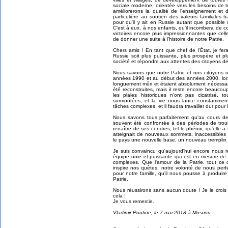
sociale moderne, orientée vers les besoins de 
améliorerons la qualité de l'enseignement et
particulière au soutien des valeurs familiales t
pour qu'il y ait en Russie autant que possible d
C'est à eux, à nos enfants, qu'il incombera de c
victoires encore plus impressionnantes que cell
de donner une suite à l'histoire de notre Patrie.
Chers amis ! En tant que chef de l'État, je fe
Russie soit plus puissante, plus prospère et pl
société et répondre aux attentes des citoyens de
Nous savons que notre Patrie et nos citoyens 
années 1990 et au début des années 2000, lor
longuement mûri et étaient absolument nécessa
été reconstruites, mais il reste encore beaucou
les plaies historiques n'ont pas cicatrisé, t
surmontées, et la vie nous lance constammen
tâches complexes, et il faudra travailler dur pour 
Nous savons tous parfaitement qu'au cours de 
souvent été confrontée à des périodes de troub
renaître de ses cendres, tel le phénix, qu'elle 
atteignait de nouveaux sommets, inaccessibles
le pays une nouvelle base, un nouveau trempli
Je suis convaincu qu'aujourd'hui encore nous
équipe unie et puissante qui est en mesure de s
complexes. Que l'amour de la Patrie, tout ce 
inspire nos quêtes, notre volonté de nous perfe
pour notre famille, qu'il nous pousse à produir
Patrie.
Nous réussirons sans aucun doute ! Je le crois 
cela !
Je vous remercie.
Vladimir Poutine, le 7 mai 2018 à Moscou.