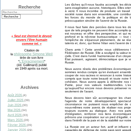
Les tâches qu'il nous faudra accomplir, les déci
Recherche
sans exagération aucune, historiques. Elles orien
à venir. Il nous incombe de produire un travail
société russe dans son ensemble, une contribu
les forces du monde de la politique et de l
préoccupation sincère de l'avenir de la Russie.
Il nous faut faire des percées dans tous les 
que de tels progrès ne peuvent être accomplis qu
est nouveau et offre des perspective, et qui reje
« Seul est éternel le devoir
profond et la nécrose bureaucratique — tout
envers l'être humain
l'empêche de s'épanouir pleinement, de se réal
talents et, donc, qui freine l'élan vers l'avenir de
comme tel. »
Chers amis ! Cette année nous célébrerons l
Citation de
Fédération de Russie. Elle a souligné la valeur inc
philosophe Simone Weil
la
civils. C'est dans l'unité harmonieuse d'un citoye
tirée de son livre
État puissant, agissant, démocratique que je 
L'Enracinement
"
"
Russie.
(éd. Gallimard) publié
en 1949 après sa mort.
Nous avons résolu des problèmes économiques 
sommes rendus compte qu'en évoluant ensembl
couper de nos racines ni renoncer à notre histoi
compris que toute notre beauté et toute notre f
cohésion. Nous avons appris à défendre nos in
Patrie, pour nos valeurs traditionnelles. 
Archives
qu'aujourd'hui encore nous devons préserver no
seulement de l'avant.
Août 2026
(4)
Nous devons bien sûr accompagner les chan
Juillet 2026
(39)
l'agenda de notre développement spectacul
circonstance ne puissent nous empêcher de 
Juin 2026
(30)
nous-mêmes notre avenir, de réaliser nos proj
Mai 2026
(34)
toujours ouverts au dialogue. Avec nos part
d'intégration, renforcer nos liens économiques
Avril 2026
(33)
prônons une coopération sur un pied d'égalité,
Mars 2026
(28)
dans l'intérêt de la paix et de la stabilité sur notr
Février 2026
(29)
La Russie est un acteur fort, actif et influent 
Janvier 2026
capacités de défense de notre pays sont assur
(29)