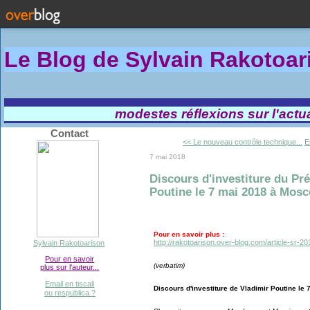
Le Blog de Sylvain Rakotoa
modestes réflexions sur l'actual
Contact
<< Le nouveau contrôle technique...
E
7 mai 2018
Discours d'investiture du Pr
Poutine le 7 mai 2018 à Mosco
Pour en savoir plus :
http://rakotoarison.over-blog.com/article-sr-2
Sylvain Rakotoarison
Pour en savoir
(verbatim)
plus sur l'auteur...
Email en tiscali
Discours d'investiture de Vladimir Poutine le 
ou respublica ?