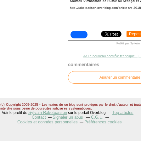
Sources : Ambassade de Russie au Sénégal et 
http://rakotoarison.over-blog.com/article-srb-201
Repos
Publié par Sylvain
<< Le nouveau contrôle technique...
E
commentaires
Ajouter un commentaire
(c) Copyright 2005-2025 - Les textes de ce blog sont protégés par le droit d'auteur et tou
interdite sous peine de poursuites judiciaires systématiques.
Sylvain Rakotoarison
Top articles
Voir le profil de
sur le portail Overblog
Contact
Signaler un abus
C.G.U.
Cookies et données personnelles
Préférences cookies