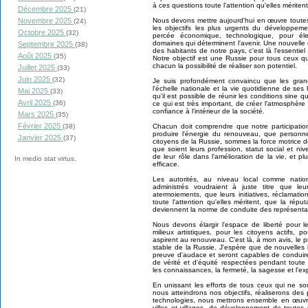
à ces questions toute l'attention qu'elles méritent
Décembre 2025
(21)
Nous devons mettre aujourd'hui en œuvre toutes l
Novembre 2025
(24)
les objectifs les plus urgents du développeme
Octobre 2025
(32)
percée économique, technologique, pour éle
domaines qui déterminent l'avenir. Une nouvelle qu
Septembre 2025
(38)
des habitants de notre pays, c'est là l'essentiel
Août 2025
(35)
Notre objectif est une Russie pour tous ceux qu
chacun la possibilité de réaliser son potentiel.
Juillet 2025
(33)
Juin 2025
(32)
Je suis profondément convaincu que les grand
l'échelle nationale et la vie quotidienne de ses 
Mai 2025
(33)
qu'il est possible de réunir les conditions sine 
Avril 2025
(36)
ce qui est très important, de créer l'atmosphère
confiance à l'intérieur de la société.
Mars 2025
(35)
Février 2025
Chacun doit comprendre que notre participatio
(38)
produire l'énergie du renouveau, que personne
Janvier 2025
(37)
citoyens de la Russie, sommes la force motrice 
que soient leurs profession, statut social et n
de leur rôle dans l'amélioration de la vie, et
In medio stat virtus.
efficace.
Les autorités, au niveau local comme nationa
administrés voudraient à juste titre que le
atermoiements, que leurs initiatives, réclamat
toute l'attention qu'elles méritent, que la répu
deviennent la norme de conduite des représentan
Nous devons élargir l'espace de liberté pour le
milieux artistiques, pour les citoyens actifs, 
aspirent au renouveau. C'est là, à mon avis, le 
stable de la Russie. J'espère que de nouvelles
preuve d'audace et seront capables de conduire 
de vérité et d'équité respectées pendant toute
les connaissances, la fermeté, la sagesse et l'
En unissant les efforts de tous ceux qui ne son
nous atteindrons nos objectifs, réaliserons de
technologies, nous mettrons ensemble en œuvr
villes et villages, de développement de toutes