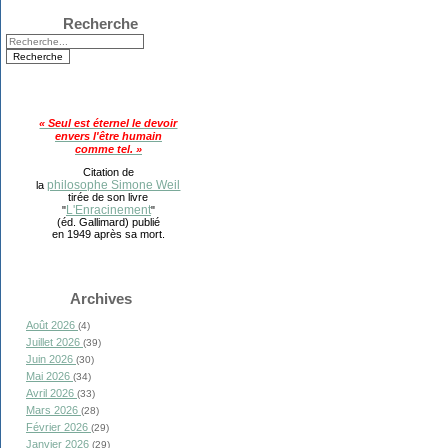
Recherche
« Seul est éternel le devoir
envers l'être humain
comme tel. »
Citation de
philosophe Simone Weil
la
tirée de son livre
L'Enracinement
"
"
(éd. Gallimard) publié
en 1949 après sa mort.
Archives
Août 2026
(4)
Juillet 2026
(39)
Juin 2026
(30)
Mai 2026
(34)
Avril 2026
(33)
Mars 2026
(28)
Février 2026
(29)
Janvier 2026
(29)