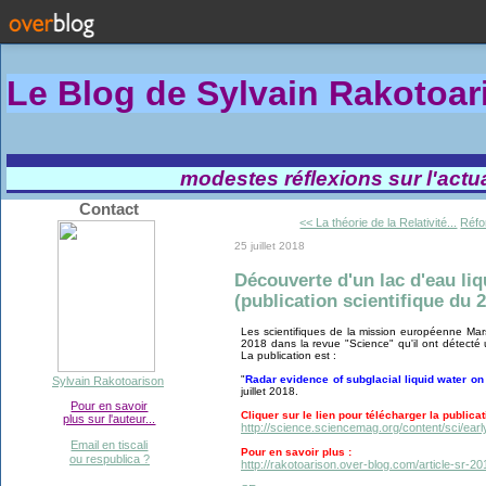
Le Blog de Sylvain Rakotoa
modestes réflexions sur l'actual
Contact
<< La théorie de la Relativité...
Réfo
25 juillet 2018
Découverte d'un lac d'eau liq
(publication scientifique du 2
Les scientifiques de la mission européenne Mar
2018 dans la revue "Science" qu'il ont détecté 
La publication est :
"
Radar evidence of subglacial liquid water on
Sylvain Rakotoarison
juillet 2018.
Pour en savoir
Cliquer sur le lien pour télécharger la publicatio
plus sur l'auteur...
http://science.sciencemag.org/content/sci/earl
Email en tiscali
Pour en savoir plus :
ou respublica ?
http://rakotoarison.over-blog.com/article-sr-