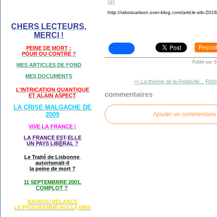
SR
http://rakotoarison.over-blog.com/article-srb-20
CHERS LECTEURS,
MERCI !
Repos
PEINE DE MORT :
POUR OU CONTRE ?
Publié par 
MES ARTICLES DE FOND
MES DOCUMENTS
<< La théorie de la Relativité...
Réfo
L'INTRICATION QUANTIQUE
commentaires
ET ALAIN ASPECT
LA CRISE MALGACHE DE
Ajouter un commentaire
2009
VIVE LA FRANCE !
LA FRANCE EST-ELLE
UN PAYS LIB
É
RAL ?
Le Traité de Lisbonne
autoriserait-il
la peine de mort ?
11 SEPTEMBRRE 2001,
COMPLOT ?
BAYROU RELANCE
LE PROGRAMME NU
CL
AIRE
É