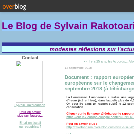
Le Blog de Sylvain Rakotoa
modestes réflexions sur l'actual
Contact
<< Il y a 25 ans, les Accords...
All
12 septembre 2018
Document : rapport européen 
européenne sur le changement
septembre 2018 (à télécharge
La Commission Européenne a réalisé une larg
d'heure (été et hiver), dans laquelle plus de 4,
On peut lire dans un rapport publié le 12 sep
Sylvain Rakotoarison
consultation.
Pour en savoir
Cliquer sur le lien pour télécharger le rapport (f
plus sur l'auteur...
https://eur-lex.europa.eu/legal-content/EN
Email en tiscali
Pour en savoir plus :
ou respublica ?
http://rakotoarison.over-blog.com/article-sr
SR