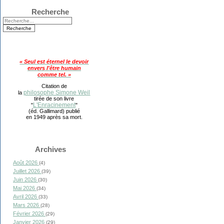
Recherche
« Seul est éternel le devoir
envers l'être humain
comme tel. »
Citation de
philosophe Simone Weil
la
tirée de son livre
L'Enracinement
"
"
(éd. Gallimard) publié
en 1949 après sa mort.
Archives
Août 2026
(4)
Juillet 2026
(39)
Juin 2026
(30)
Mai 2026
(34)
Avril 2026
(33)
Mars 2026
(28)
Février 2026
(29)
Janvier 2026
(29)