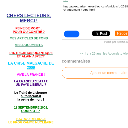
http://rakotoarison.over-blog.com/article-srb-20
changement-heure.html
CHERS LECTEURS,
MERCI !
PEINE DE MORT :
POUR OU CONTRE ?
Repos
MES ARTICLES DE FOND
Publié par Sylvain 
MES DOCUMENTS
L'INTRICATION QUANTIQUE
<< Il y a 25 ans, les Accords...
All
ET ALAIN ASPECT
commentaires
LA CRISE MALGACHE DE
2009
Ajouter un commentaire
VIVE LA FRANCE !
LA FRANCE EST-ELLE
UN PAYS LIB
É
RAL ?
Le Traité de Lisbonne
autoriserait-il
la peine de mort ?
11 SEPTEMBRRE 2001,
COMPLOT ?
BAYROU RELANCE
LE PROGRAMME NU
CL
AIRE
É