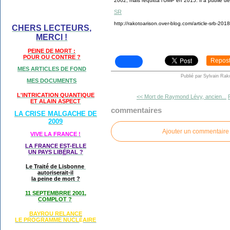
2002, mais requitta l'UMP en 2015. Il a publié d
SR
http://rakotoarison.over-blog.com/article-srb-201
CHERS LECTEURS,
MERCI !
PEINE DE MORT :
POUR OU CONTRE ?
Repos
MES ARTICLES DE FOND
Publié par Sylvain Rak
MES DOCUMENTS
L'INTRICATION QUANTIQUE
<< Mort de Raymond Lévy, ancien...
ET ALAIN ASPECT
commentaires
LA CRISE MALGACHE DE
2009
Ajouter un commentaire
VIVE LA FRANCE !
LA FRANCE EST-ELLE
UN PAYS LIB
É
RAL ?
Le Traité de Lisbonne
autoriserait-il
la peine de mort ?
11 SEPTEMBRRE 2001,
COMPLOT ?
BAYROU RELANCE
LE PROGRAMME NU
CL
AIRE
É