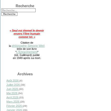
Recherche
« Seul est éternel le devoir
envers l'être humain
comme tel. »
Citation de
philosophe Simone Weil
la
tirée de son livre
L'Enracinement
"
"
(éd. Gallimard) publié
en 1949 après sa mort.
Archives
Août 2026
(4)
Juillet 2026
(39)
Juin 2026
(30)
Mai 2026
(34)
Avril 2026
(33)
Mars 2026
(28)
Février 2026
(29)
Janvier 2026
(29)