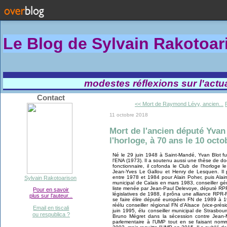
Le Blog de Sylvain Rakotoa
modestes réflexions sur l'actual
Contact
<< Mort de Raymond Lévy, ancien...
11 octobre 2018
Mort de l'ancien député Yvan
l'horloge, à 70 ans le 10 oct
Né le 29 juin 1948 à Saint-Mandé, Yvan Blot f
l'ENA (1973). Il a soutenu aussi une thèse de 
fonctionnaire, il cofonda le Club de l'horloge l
Jean-Yves Le Gallou et Henry de Lesquen. Il pr
entre 1978 et 1984 pour Alain Poher, puis Alain
Sylvain Rakotoarison
municipal de Calais en mars 1983, conseiller gé
liste menée par Jean-Paul Delevoye, député RP
Pour en savoir
législatives de 1988, il prôna une alliance RPR
plus sur l'auteur...
se faire élire député européen FN de 1989 à 1
réélu conseiller régional FN d'Alsace (vice-pré
Email en tiscali
juin 1995, élu conseiller municipal de Strasbou
ou respublica ?
Bruno Mégret dans la sécession contre Jean-M
parlementaire à l'UMP tout en se faisant nomm