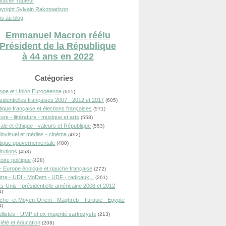
tacter l'auteur
yright Sylvain Rakotoarison
s au blog
Emmanuel Macron réélu
Président de la République
à 44 ans en 2022
Catégories
ope et Union Européenne
(605)
sidentielles françaises 2007 - 2012 et 2017
(605)
itique française et élections françaises
(571)
ure - littérature - musique et arts
(558)
ale et éthique - valeurs et République
(553)
iovisuel et médias - cinéma
(492)
itique gouvernementale
(480)
itutions
(453)
oire politique
(428)
- Europe écologie et gauche française
(272)
tre - UDI - MoDem - UDF - radicaux...
(261)
ts-Unis - présidentielle américaine 2008 et 2012
4)
che- et Moyen-Orient - Maghreb - Turquie - Egypte
4)
llistes - UMP et ex-majorité sarkozyste
(213)
iété et éducation
(208)