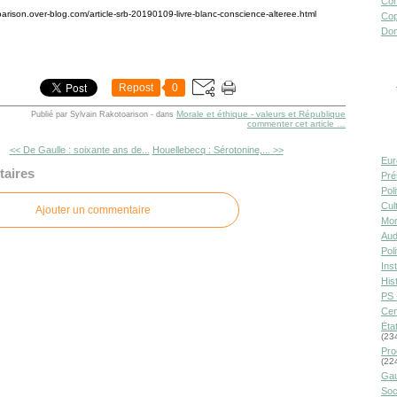
Con
toarison.over-blog.com/article-srb-20190109-livre-blanc-conscience-alteree.html
Cop
Don
Repost
0
Morale et éthique - valeurs et République
Publié par Sylvain Rakotoarison
-
dans
commenter cet article
…
<< De Gaulle : soixante ans de...
Houellebecq : Sérotonine,... >>
Eur
aires
Pré
Pol
Cult
Ajouter un commentaire
Mor
Aud
Pol
Inst
Hist
PS 
Cen
Éta
(23
Pro
(22
Gau
Soc