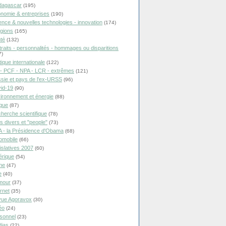
dagascar
(195)
nomie & entreprises
(190)
ence & nouvelles technologies - innovation
(174)
igions
(165)
té
(132)
traits - personnalités - hommages ou disparitions
7)
tique internationale
(122)
- PCF - NPA - LCR - extrêmes
(121)
sie et pays de l'ex-URSS
(96)
id-19
(90)
ironnement et énergie
(88)
ique
(87)
herche scientifique
(78)
ts divers et "people"
(73)
 - la Présidence d'Obama
(68)
omobile
(66)
islatives 2007
(60)
rique
(54)
ne
(47)
e
(40)
mour
(37)
ernet
(35)
ue Agoravox
(30)
éo
(24)
sonnel
(23)
ias
(22)