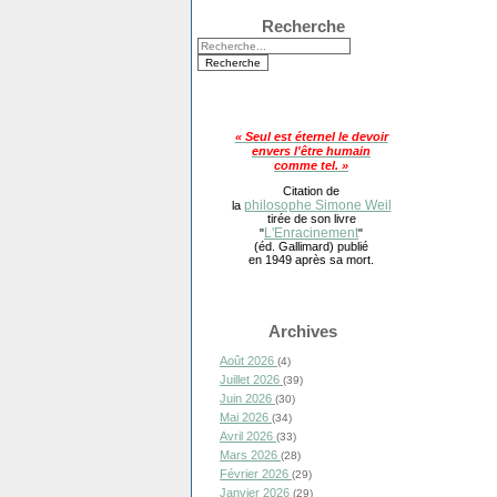
Recherche
« Seul est éternel le devoir
envers l'être humain
comme tel. »
Citation de
philosophe Simone Weil
la
tirée de son livre
L'Enracinement
"
"
(éd. Gallimard) publié
en 1949 après sa mort.
Archives
Août 2026
(4)
Juillet 2026
(39)
Juin 2026
(30)
Mai 2026
(34)
Avril 2026
(33)
Mars 2026
(28)
Février 2026
(29)
Janvier 2026
(29)