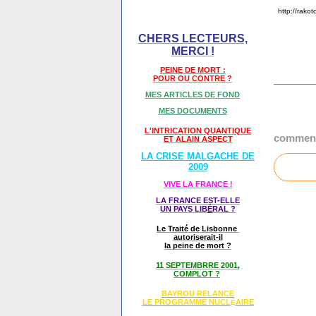
http://rako
CHERS LECTEURS,
MERCI !
PEINE DE MORT :
POUR OU CONTRE ?
MES ARTICLES DE FOND
MES DOCUMENTS
L'INTRICATION QUANTIQUE
comment
ET ALAIN ASPECT
LA CRISE MALGACHE DE
2009
VIVE LA FRANCE !
LA FRANCE EST-ELLE
UN PAYS LIB
É
RAL ?
Le Traité de Lisbonne
autoriserait-il
la peine de mort ?
11 SEPTEMBRRE 2001,
COMPLOT ?
BAYROU RELANCE
LE PROGRAMME NU
CL
AIRE
É