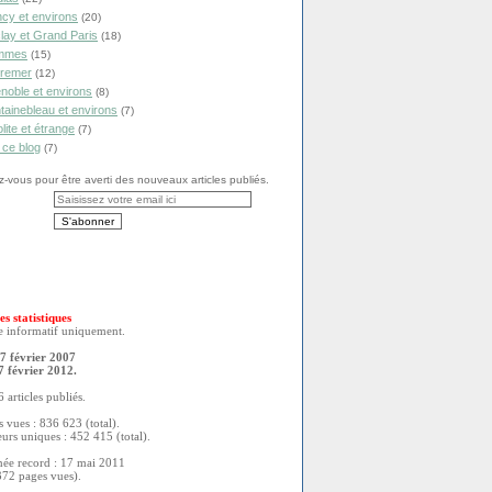
cy et environs
(20)
lay et Grand Paris
(18)
mmes
(15)
remer
(12)
noble et environs
(8)
tainebleau et environs
(7)
olite et étrange
(7)
 ce blog
(7)
vous pour être averti des nouveaux articles publiés.
es statistiques
re informatif uniquement.
7 février 2007
7 février 2012.
 articles publiés.
 vues : 836 623 (total).
eurs uniques : 452 415 (total).
née record : 17 mai 2011
372 pages vues).