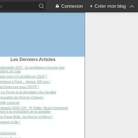
Connexion
+
Créer mon blog
Les Derniers Articles
sidentielle 2027 : la candidature favorite des
entions de vote
ma sera-t-il candidat en 2028 ?
minaret à Paris... depuis 100 ans !
ia Fedorova sous OQTF !
 Le Porge et la désolation des familles
vacuation de George Clooney
telle canicule
hanasie 2026 (16) : Pr Didier Sicard fortement
osé à la proposition de loi adoptée
ie-Paule Belle : Au Revoir et Merci !
maison brûle !
rtissement