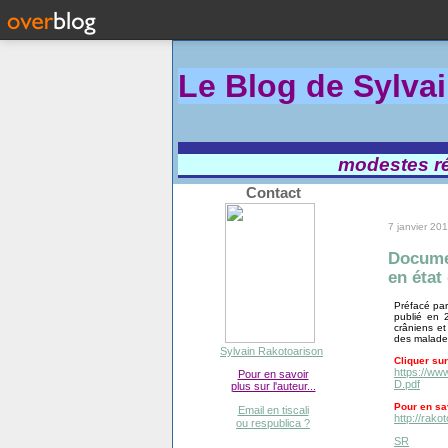
Le Blog de Sylva
modestes réf
Contact
7 janvier 20
Documen
en état
Préfacé par
publié en 
crâniens et
des malades
Sylvain Rakotoarison
Cliquer sur
https://w
Pour en savoir
D.pdf
plus sur l'auteur...
Pour en sav
Email en tiscali
http://rako
ou respublica ?
SR