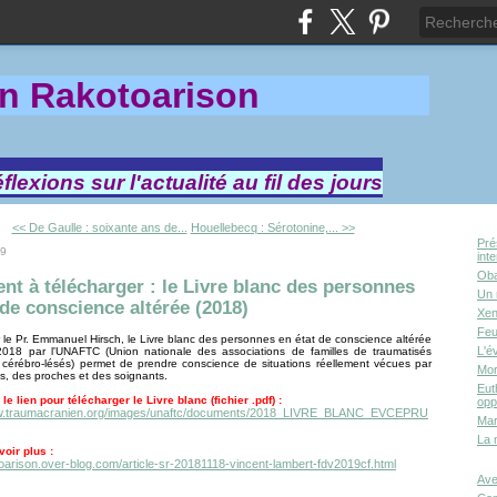
in Rakotoa
rison
lexions sur l'actualité au fil des jours
<< De Gaulle : soixante ans de...
Houellebecq : Sérotonine,... >>
Pré
19
int
Oba
t à télécharger : le Livre blanc des personnes
Un 
 de conscience altérée (2018)
Xen
Feu
 le Pr. Emmanuel Hirsch, le Livre blanc des personnes en état de conscience altérée
L'é
2018 par l'UNAFTC (Union nationale des associations de familles de traumatisés
 cérébro-lésés) permet de prendre conscience de situations réellement vécues par
Mor
, des proches et des soignants.
Eut
 le lien pour télécharger le Livre blanc (fichier .pdf) :
opp
ww.traumacranien.org/images/unaftc/documents/2018_LIVRE_BLANC_EVCEPRU
Mar
La 
oir plus :
toarison.over-blog.com/article-sr-20181118-vincent-lambert-fdv2019cf.html
Ave