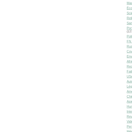
Ma
Éco
Sci
Rel
San
Por
(12
Poli
FN 
Rus
Cov
Env
Afr
Rec
Fai
USA
Aut
Lég
Amé
Chi
Asi
Hu
Int
Rev
Vid
Per
Méd