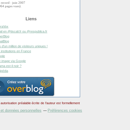
 record : juin 2007
964 pages vues).
Liens
raVox
il en @tiscali.fr ou @respublica.fr
erBlog
alBlog
s d'un million de visiteurs uniques !
 institutions en France
gle
 image via Google
ma est-il noir ?
ipédia
torisation préalable écrite de l'auteur est formellement
 et données personnelles
Préférences cookies