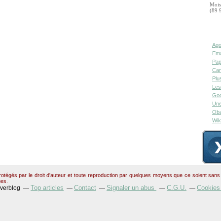
Mois
(89 
Ago
Ema
Pap
Can
Plu
Les
Goo
Une
Oba
Wik
otégés par le droit d'auteur et toute reproduction par quelques moyens que ce soient sans au
ues.
Top articles
Contact
Signaler un abus
C.G.U.
Cookies
Overblog