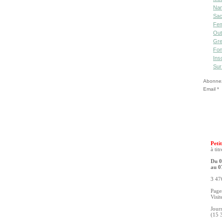
Nan
Sac
Fe
Out
Gre
Fon
Ins
Sur
Abonnez-
Email
Petit
à tit
Du 0
au 0
3 476
Pages
Visit
Jour
(15 