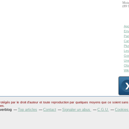
Mois
(89 
Ago
Ema
Pap
Can
Plu
Les
Goo
Une
Oba
Wik
otégés par le droit d'auteur et toute reproduction par quelques moyens que ce soient sans au
ues.
Top articles
Contact
Signaler un abus
C.G.U.
Cookies
Overblog