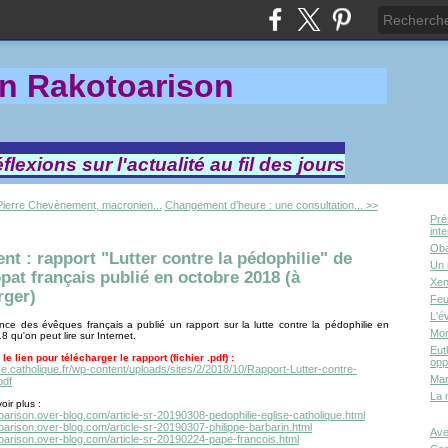
in Rakotoa
rison
lexions sur l'actualité au fil des jours
ierre Chevènement, macronien...
Changement d’heure : une consultation... >>
Pré
int
Oba
t : rapport "Lutter contre la pédophilie" de
Un 
opat français publié en octobre 2018 (à
Xen
rger)
Feu
L'é
ce des évêques français a publié un rapport sur la lutte contre la pédophilie en
Mor
8 qu'on peut lire sur Internet.
Eut
le lien pour télécharger le rapport (fichier .pdf) :
opp
ise.catholique.fr/wp-content/uploads/sites/2/2018/10/Rapport-Lutter-contre-
Mar
pdf
La 
oir plus :
toarison.over-blog.com/article-sr-20190308-pedophilie-eglise-catholique.html
toarison.over-blog.com/article-sr-20190307-philippe-barbarin.html
Ave
toarison.over-blog.com/article-sr-20190224-pape-francois.html