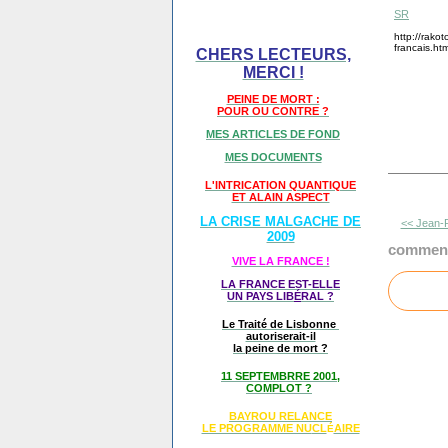
SR
http://rako
francais.htm
CHERS LECTEURS,
MERCI !
PEINE DE MORT :
POUR OU CONTRE ?
MES ARTICLES DE FOND
MES DOCUMENTS
L'INTRICATION QUANTIQUE
ET ALAIN ASPECT
LA CRISE MALGACHE DE
<< Jean-P
2009
comment
VIVE LA FRANCE !
LA FRANCE EST-ELLE
UN PAYS LIB
É
RAL ?
Le Traité de Lisbonne
autoriserait-il
la peine de mort ?
11 SEPTEMBRRE 2001,
COMPLOT ?
BAYROU RELANCE
LE PROGRAMME NU
CL
AIRE
É