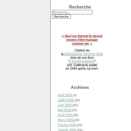
Recherche
« Seul est éternel le devoir
envers l'être humain
comme tel. »
Citation de
philosophe Simone Weil
la
tirée de son livre
L'Enracinement
"
"
(éd. Gallimard) publié
en 1949 après sa mort.
Archives
Août 2026
(4)
Juillet 2026
(39)
Juin 2026
(30)
Mai 2026
(34)
Avril 2026
(33)
Mars 2026
(28)
Février 2026
(29)
Janvier 2026
(29)