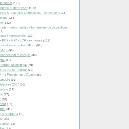
dagascar
(195)
nomie & entreprises
(190)
ence & nouvelles technologies - innovation
(174)
igions
(165)
té
(132)
traits - personnalités - hommages ou disparitions
7)
tique internationale
(122)
- PCF - NPA - LCR - extrêmes
(121)
sie et pays de l'ex-URSS
(96)
id-19
(90)
ironnement et énergie
(88)
ique
(87)
herche scientifique
(78)
ts divers et "people"
(73)
 - la Présidence d'Obama
(68)
omobile
(66)
islatives 2007
(60)
rique
(54)
ne
(47)
e
(40)
mour
(37)
ernet
(35)
ue Agoravox
(30)
éo
(24)
sonnel
(23)
ias
(22)