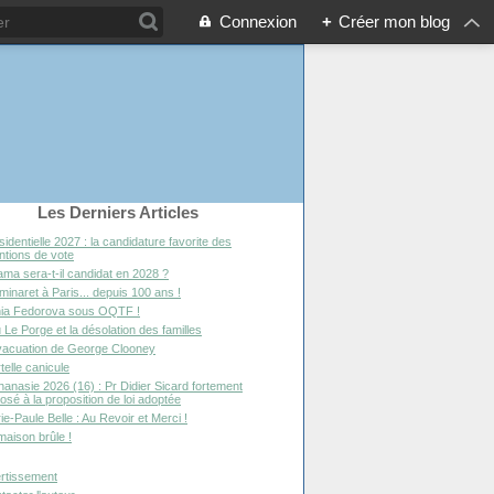
Connexion
+
Créer mon blog
Les Derniers Articles
sidentielle 2027 : la candidature favorite des
entions de vote
ma sera-t-il candidat en 2028 ?
minaret à Paris... depuis 100 ans !
ia Fedorova sous OQTF !
 Le Porge et la désolation des familles
vacuation de George Clooney
telle canicule
hanasie 2026 (16) : Pr Didier Sicard fortement
osé à la proposition de loi adoptée
ie-Paule Belle : Au Revoir et Merci !
maison brûle !
rtissement