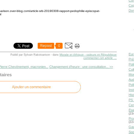
Con
Cop
Don
toarison.over-blog.com/article-srb-20190308-rapport-pedophilie-episcopat-
l
Repost
0
Eur
Morale et éthique - valeurs et République
Publié par Sylvain Rakotoarison
-
dans
commenter cet article
…
Pré
Pol
ierre Chevènement, macronien...
Changement d’heure : une consultation... >>
Cult
aires
Mor
Aud
Pol
Ajouter un commentaire
Inst
Hist
PS 
Cen
Éta
(23
Pro
(22
Gau
Soc