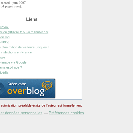
 record : juin 2007
964 pages vues).
Liens
raVox
il en @tiscali.fr ou @respublica.fr
erBlog
alBlog
s d'un million de visiteurs uniques !
 institutions en France
gle
 image via Google
ma est-il noir ?
ipédia
torisation préalable écrite de l'auteur est formellement
 et données personnelles
Préférences cookies