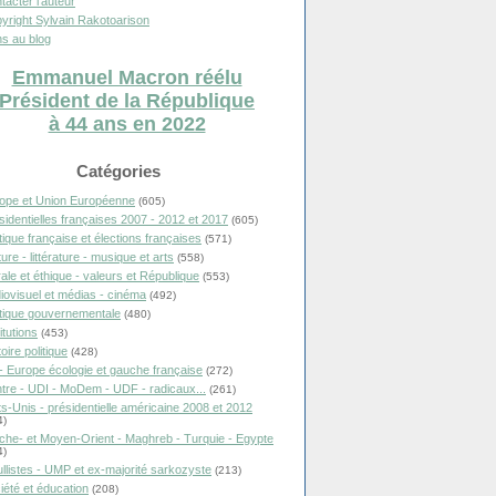
tacter l'auteur
yright Sylvain Rakotoarison
s au blog
Emmanuel Macron réélu
Président de la République
à 44 ans en 2022
Catégories
ope et Union Européenne
(605)
sidentielles françaises 2007 - 2012 et 2017
(605)
itique française et élections françaises
(571)
ure - littérature - musique et arts
(558)
ale et éthique - valeurs et République
(553)
iovisuel et médias - cinéma
(492)
itique gouvernementale
(480)
itutions
(453)
oire politique
(428)
- Europe écologie et gauche française
(272)
tre - UDI - MoDem - UDF - radicaux...
(261)
ts-Unis - présidentielle américaine 2008 et 2012
4)
che- et Moyen-Orient - Maghreb - Turquie - Egypte
4)
llistes - UMP et ex-majorité sarkozyste
(213)
iété et éducation
(208)