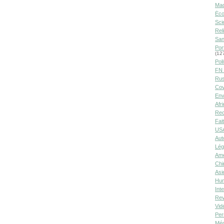
Ma
Éco
Sci
Rel
San
Por
(12
Poli
FN 
Rus
Cov
Env
Afr
Rec
Fai
USA
Aut
Lég
Amé
Chi
Asi
Hu
Int
Rev
Vid
Per
Méd