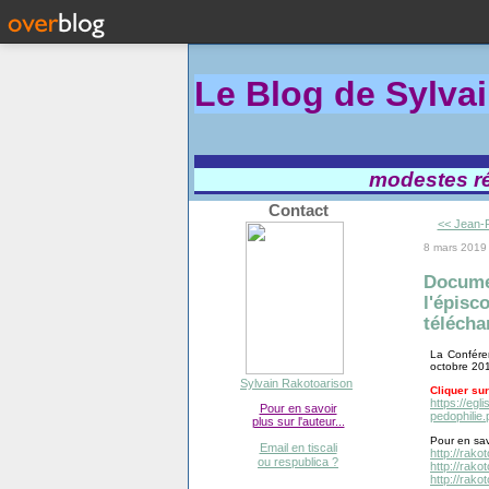
Le Blog de Sylva
modestes réf
Contact
<< Jean-P
8 mars 2019
Documen
l'épisc
télécha
La Conféren
octobre 201
Sylvain Rakotoarison
Cliquer sur 
https://egl
Pour en savoir
pedophilie.
plus sur l'auteur...
Pour en sav
Email en tiscali
http://rako
ou respublica ?
http://rako
http://rako