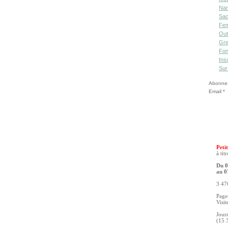
Nan
Sac
Fe
Out
Gre
Fon
Ins
Sur
Abonnez-
Email
Petit
à tit
Du 0
au 0
3 476
Pages
Visit
Jour
(15 