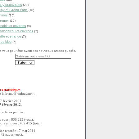
cy et environs
(20)
lay et Grand Paris
(18)
mmes
(15)
remer
(12)
noble et environs
(8)
tainebleau et environs
(7)
olite et étrange
(7)
 ce blog
(7)
vous pour être averti des nouveaux articles publiés.
es statistiques
re informatif uniquement.
7 février 2007
7 février 2012.
 articles publiés.
 vues : 836 623 (total).
eurs uniques : 452 415 (total).
née record : 17 mai 2011
372 pages vues).